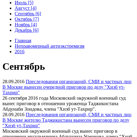
Июль [5]
Август [4]
Сентябрь [6]
Октябрь [7]
Ноябрь [4]
Декабрь [6]
Главная
Неправомерный антиэкстремизм
2016
Сентябрь
28.09.2016
Преследования организаций, СМИ и частных лиц
В Москве вынесен очередной приговор по делу "Хизб ут-
Тахрир"
26 сентября 2016 года Московский окружной военный суд
вынес приговор в отношении уроженца Таджикистана
Абдунаби Зоидова, члена "Хизб ут-Тахрир".
28.09.2016
Преследования организаций, СМИ и частных лиц
В Москве жителю Таджикистана вынесен приговор по делу
"Хизб ут-Тахрир"
Московский окружной военный суд вынес приговор в
отношении мусульманина Абдулазиза Усмонова, члена "Хизб