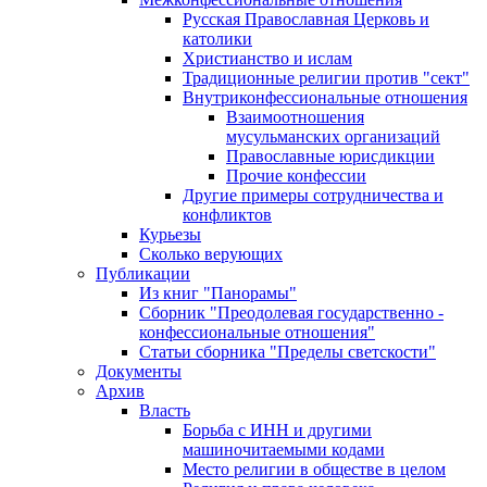
Русская Православная Церковь и
католики
Христианство и ислам
Традиционные религии против "сект"
Внутриконфессиональные отношения
Взаимоотношения
мусульманских организаций
Православные юрисдикции
Прочие конфессии
Другие примеры сотрудничества и
конфликтов
Курьезы
Сколько верующих
Публикации
Из книг "Панорамы"
Сборник "Преодолевая государственно -
конфессиональные отношения"
Статьи сборника "Пределы светскости"
Документы
Архив
Власть
Борьба с ИНН и другими
машиночитаемыми кодами
Место религии в обществе в целом