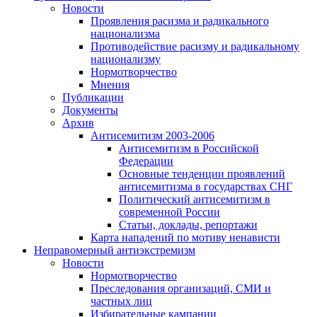
Новости
Проявления расизма и радикального
национализма
Противодействие расизму и радикальному
национализму
Нормотворчество
Мнения
Публикации
Документы
Архив
Антисемитизм 2003-2006
Антисемитизм в Российской
Федерации
Основные тенденции проявлений
антисемитизма в государствах СНГ
Политический антисемитизм в
современной России
Статьи, доклады, репортажи
Карта нападений по мотиву ненависти
Неправомерный антиэкстремизм
Новости
Нормотворчество
Преследования организаций, СМИ и
частных лиц
Избирательные кампании