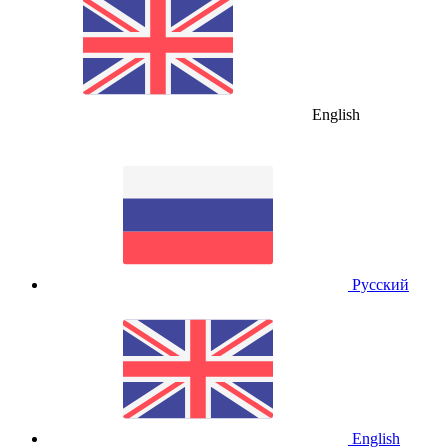
English
Русский
English