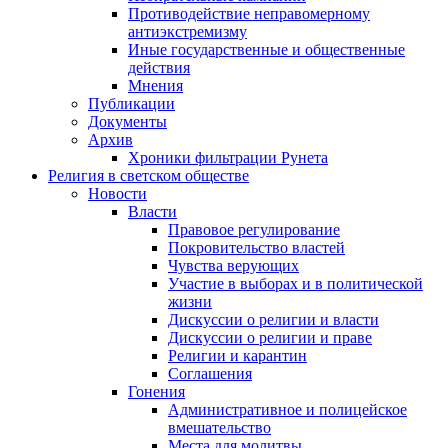
Противодействие неправомерному
антиэкстремизму
Иные государственные и общественные
действия
Мнения
Публикации
Документы
Архив
Хроники фильтрации Рунета
Религия в светском обществе
Новости
Власти
Правовое регулирование
Покровительство властей
Чувства верующих
Участие в выборах и в политической
жизни
Дискуссии о религии и власти
Дискуссии о религии и праве
Религии и карантин
Соглашения
Гонения
Административное и полицейское
вмешательство
Места для молитвы