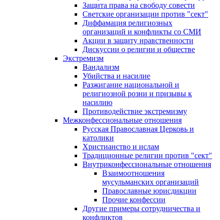
Защита права на свободу совести
Светские организации против "сект"
Диффамация религиозных
организаций и конфликты со СМИ
Акции в защиту нравственности
Дискуссии о религии и обществе
Экстремизм
Вандализм
Убийства и насилие
Разжигание национальной и
религиозной розни и призывы к
насилию
Противодействие экстремизму
Межконфессиональные отношения
Русская Православная Церковь и
католики
Христианство и ислам
Традиционные религии против "сект"
Внутриконфессиональные отношения
Взаимоотношения
мусульманских организаций
Православные юрисдикции
Прочие конфессии
Другие примеры сотрудничества и
конфликтов