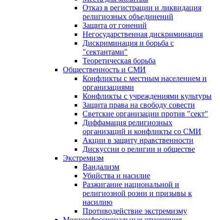
Отказ в регистрации и ликвидация
религиозных объединений
Защита от гонений
Негосударственная дискриминация
Дискриминация и борьба с
"сектантами"
Теоретическая борьба
Общественность и СМИ
Конфликты с местным населением и
организациями
Конфликты с учреждениями культуры
Защита права на свободу совести
Светские организации против "сект"
Диффамация религиозных
организаций и конфликты со СМИ
Акции в защиту нравственности
Дискуссии о религии и обществе
Экстремизм
Вандализм
Убийства и насилие
Разжигание национальной и
религиозной розни и призывы к
насилию
Противодействие экстремизму
Межконфессиональные отношения