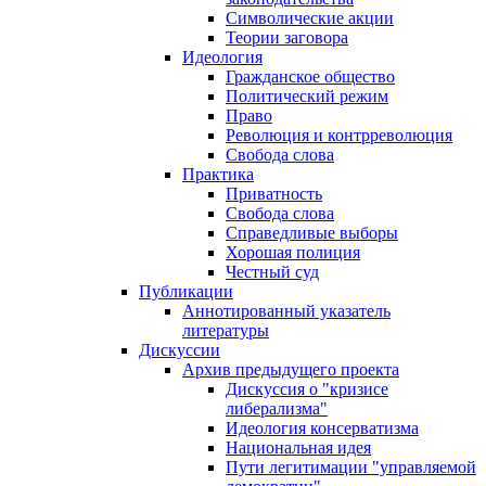
Символические акции
Теории заговора
Идеология
Гражданское общество
Политический режим
Право
Революция и контрреволюция
Свобода слова
Практика
Приватность
Свобода слова
Справедливые выборы
Хорошая полиция
Честный суд
Публикации
Аннотированный указатель
литературы
Дискуссии
Архив предыдущего проекта
Дискуссия о "кризисе
либерализма"
Идеология консерватизма
Национальная идея
Пути легитимации "управляемой