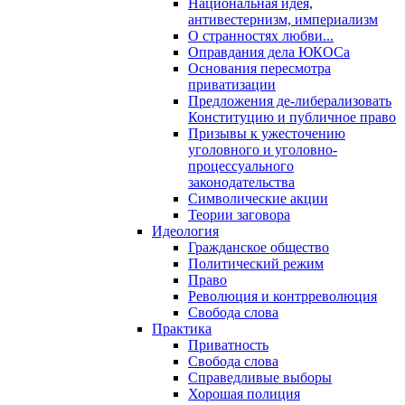
Национальная идея,
антивестернизм, империализм
О странностях любви...
Оправдания дела ЮКОСа
Основания пересмотра
приватизации
Предложения де-либерализовать
Конституцию и публичное право
Призывы к ужесточению
уголовного и уголовно-
процессуального
законодательства
Символические акции
Теории заговора
Идеология
Гражданское общество
Политический режим
Право
Революция и контрреволюция
Свобода слова
Практика
Приватность
Свобода слова
Справедливые выборы
Хорошая полиция