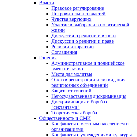
Власти
Правовое регулирование
Покровительство властей
Чувства верующих
Участие в выборах и в политической
жизни
Дискуссии о религии и власти
Дискуссии о религии и праве
Религии и карантин
Соглашения
Гонения
Административное и полицейское
вмешательство
Места для молитвы
Отказ в регистрации и ликвидация
религиозных объединений
Защита от гонений
Негосударственная дискриминация
Дискриминация и борьба с
"сектантами"
Теоретическая борьба
Общественность и СМИ
Конфликты с местным населением и
организациями
Конфликты с учреждениями культуры