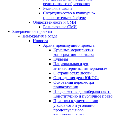
религиозного образования
Религия в школе
Сотрудничество в культурно-
просветительской сфере
Общественность и СМИ
Религиозные СМИ
Завершенные проекты
Демократия в осаде
Новости
Архив предыдущего проекта
Крупные мероприятия
консервативного толка
Курьезы
Национальная идея,
антивестернизм, империализм
О странностях любви...
Оправдания дела ЮКОСа
Основания пересмотра
приватизации
Предложения де-либерализовать
Конституцию и публичное право
Призывы к ужесточению
уголовного и уголовно-
процессуального
законодательства