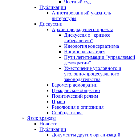
Честный суд
Публикации
Аннотированный указатель
литературы
Дискуссии
Архив предыдущего проекта
Дискуссия о "кризисе
либерализма"
Идеология консерватизма
Национальная идея
Пути легитимации "управляемой
демократии"
Ужесточение уголовного и
уголовно-процесуального
законодательства
Барометр демократии
Гражданское общество
Политический режим
Право
Революция и оппозиция
Свобода слова
Язык вражды
Новости
Публикации
Документы других организаций