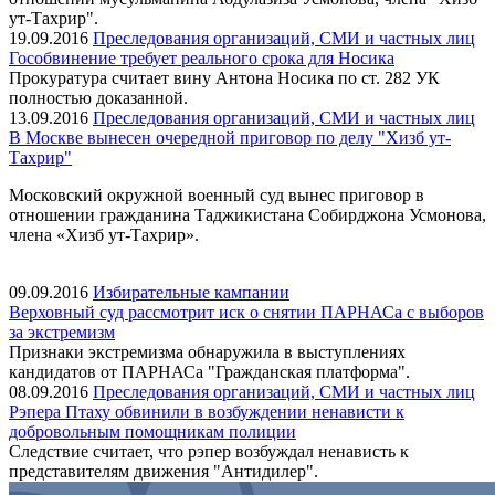
ут-Тахрир".
19.09.2016
Преследования организаций, СМИ и частных лиц
Гособвинение требует реального срока для Носика
Прокуратура считает вину Антона Носика по ст. 282 УК
полностью доказанной.
13.09.2016
Преследования организаций, СМИ и частных лиц
В Москве вынесен очередной приговор по делу "Хизб ут-
Тахрир"
Московский окружной военный суд вынес приговор в
отношении гражданина Таджикистана Собирджона Усмонова,
члена «Хизб ут-Тахрир».
09.09.2016
Избирательные кампании
Верховный суд рассмотрит иск о снятии ПАРНАСа с выборов
за экстремизм
Признаки экстремизма обнаружила в выступлениях
кандидатов от ПАРНАСа "Гражданская платформа".
08.09.2016
Преследования организаций, СМИ и частных лиц
Рэпера Птаху обвинили в возбуждении ненависти к
добровольным помощникам полиции
Следствие считает, что рэпер возбуждал ненависть к
представителям движения "Антидилер".