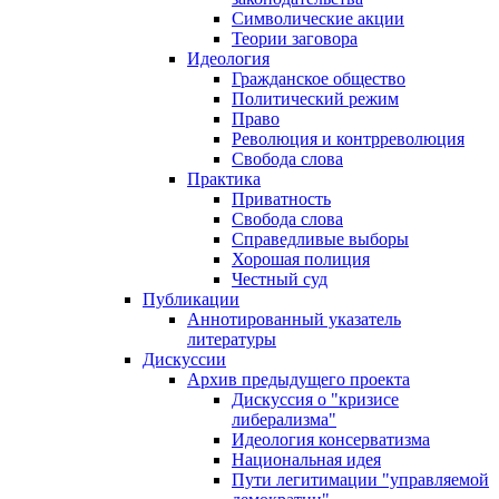
Символические акции
Теории заговора
Идеология
Гражданское общество
Политический режим
Право
Революция и контрреволюция
Свобода слова
Практика
Приватность
Свобода слова
Справедливые выборы
Хорошая полиция
Честный суд
Публикации
Аннотированный указатель
литературы
Дискуссии
Архив предыдущего проекта
Дискуссия о "кризисе
либерализма"
Идеология консерватизма
Национальная идея
Пути легитимации "управляемой