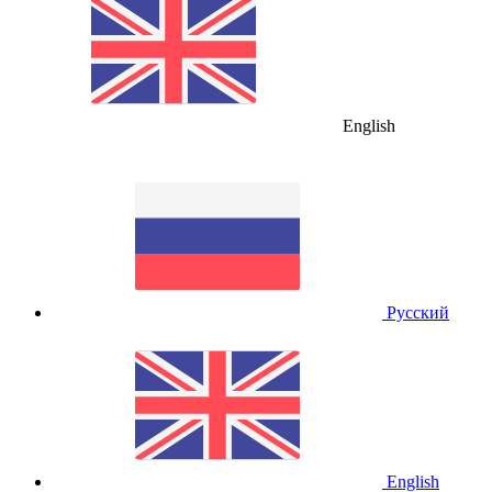
English
Русский
English