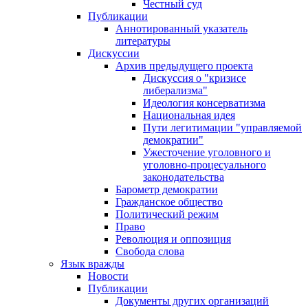
Честный суд
Публикации
Аннотированный указатель
литературы
Дискуссии
Архив предыдущего проекта
Дискуссия о "кризисе
либерализма"
Идеология консерватизма
Национальная идея
Пути легитимации "управляемой
демократии"
Ужесточение уголовного и
уголовно-процесуального
законодательства
Барометр демократии
Гражданское общество
Политический режим
Право
Революция и оппозиция
Свобода слова
Язык вражды
Новости
Публикации
Документы других организаций