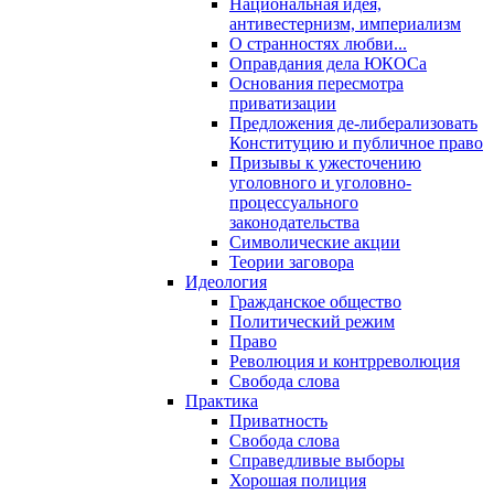
Национальная идея,
антивестернизм, империализм
О странностях любви...
Оправдания дела ЮКОСа
Основания пересмотра
приватизации
Предложения де-либерализовать
Конституцию и публичное право
Призывы к ужесточению
уголовного и уголовно-
процессуального
законодательства
Символические акции
Теории заговора
Идеология
Гражданское общество
Политический режим
Право
Революция и контрреволюция
Свобода слова
Практика
Приватность
Свобода слова
Справедливые выборы
Хорошая полиция