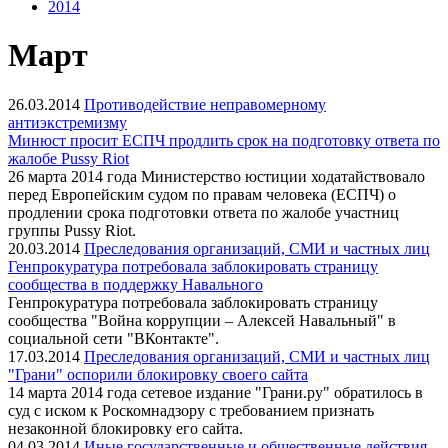
2014
Март
26.03.2014
Противодействие неправомерному
антиэкстремизму
Минюст просит ЕСПЧ продлить срок на подготовку ответа по
жалобе Pussy Riot
26 марта 2014 года Министерство юстиции ходатайствовало
перед Европейским судом по правам человека (ЕСПЧ) о
продлении срока подготовки ответа по жалобе участниц
группы Pussy Riot.
20.03.2014
Преследования организаций, СМИ и частных лиц
Генпрокуратура потребовала заблокировать страницу
сообщества в поддержку Навального
Генпрокуратура потребовала заблокировать страницу
сообщества "Война коррупции – Алексей Навальный" в
социальной сети "ВКонтакте".
17.03.2014
Преследования организаций, СМИ и частных лиц
"Грани" оспорили блокировку своего сайта
14 марта 2014 года сетевое издание "Грани.ру" обратилось в
суд с иском к Роскомнадзору с требованием признать
незаконной блокировку его сайта.
04.03.2014
Иные государственные и общественные действия