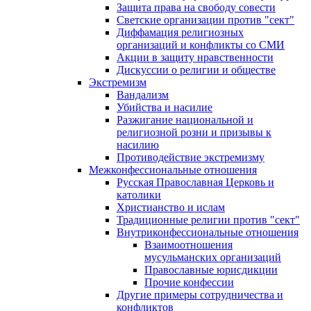
Защита права на свободу совести
Светские организации против "сект"
Диффамация религиозных
организаций и конфликты со СМИ
Акции в защиту нравственности
Дискуссии о религии и обществе
Экстремизм
Вандализм
Убийства и насилие
Разжигание национальной и
религиозной розни и призывы к
насилию
Противодействие экстремизму
Межконфессиональные отношения
Русская Православная Церковь и
католики
Христианство и ислам
Традиционные религии против "сект"
Внутриконфессиональные отношения
Взаимоотношения
мусульманских организаций
Православные юрисдикции
Прочие конфессии
Другие примеры сотрудничества и
конфликтов