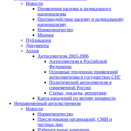
Новости
Проявления расизма и радикального
национализма
Противодействие расизму и радикальному
национализму
Нормотворчество
Мнения
Публикации
Документы
Архив
Антисемитизм 2003-2006
Антисемитизм в Российской
Федерации
Основные тенденции проявлений
антисемитизма в государствах СНГ
Политический антисемитизм в
современной России
Статьи, доклады, репортажи
Карта нападений по мотиву ненависти
Неправомерный антиэкстремизм
Новости
Нормотворчество
Преследования организаций, СМИ и
частных лиц
Избирательные кампании