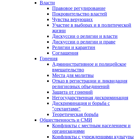
Власти
Правовое регулирование
Покровительство властей
Чувства верующих
Участие в выборах и в политической
жизни
Дискуссии о религии и власти
Дискуссии о религии и праве
Религии и карантин
Соглашения
Гонения
Административное и полицейское
вмешательство
Места для молитвы
Отказ в регистрации и ликвидация
религиозных объединений
Защита от гонений
Негосударственная дискриминация
Дискриминация и борьба с
"сектантами"
Теоретическая борьба
Общественность и СМИ
Конфликты с местным населением и
организациями
Конфликты с учреждениями культуры