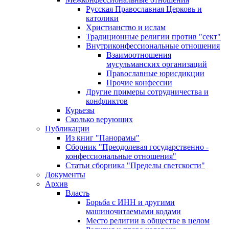
Русская Православная Церковь и
католики
Христианство и ислам
Традиционные религии против "сект"
Внутриконфессиональные отношения
Взаимоотношения
мусульманских организаций
Православные юрисдикции
Прочие конфессии
Другие примеры сотрудничества и
конфликтов
Курьезы
Сколько верующих
Публикации
Из книг "Панорамы"
Сборник "Преодолевая государственно -
конфессиональные отношения"
Статьи сборника "Пределы светскости"
Документы
Архив
Власть
Борьба с ИНН и другими
машиночитаемыми кодами
Место религии в обществе в целом