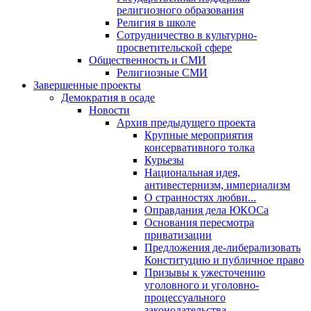
религиозного образования
Религия в школе
Сотрудничество в культурно-
просветительской сфере
Общественность и СМИ
Религиозные СМИ
Завершенные проекты
Демократия в осаде
Новости
Архив предыдущего проекта
Крупные мероприятия
консервативного толка
Курьезы
Национальная идея,
антивестернизм, империализм
О странностях любви...
Оправдания дела ЮКОСа
Основания пересмотра
приватизации
Предложения де-либерализовать
Конституцию и публичное право
Призывы к ужесточению
уголовного и уголовно-
процессуального
законодательства