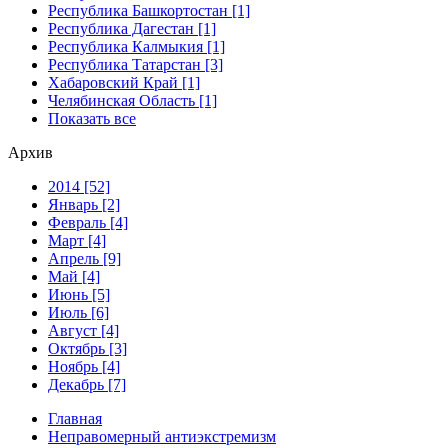
Республика Башкортостан [1]
Республика Дагестан [1]
Республика Калмыкия [1]
Республика Татарстан [3]
Хабаровский Край [1]
Челябинская Область [1]
Показать все
Архив
2014 [52]
Январь [2]
Февраль [4]
Март [4]
Апрель [9]
Май [4]
Июнь [5]
Июль [6]
Август [4]
Октябрь [3]
Ноябрь [4]
Декабрь [7]
Главная
Неправомерный антиэкстремизм