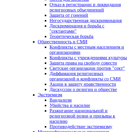
Отказ в регистрации и ликвидация
религиозных объединений
Защита от гонений
Негосударственная дискриминация
Дискриминация и борьба с
"сектантами"
Теоретическая борьба
Общественность и СМИ
Конфликты с местным населением и
организациями
Конфликты с учреждениями культуры
Защита права на свободу совести
Светские организации против "сект"
Диффамация религиозных
организаций и конфликты со СМИ
Акции в защиту нравственности
Дискуссии о религии и обществе
Экстремизм
Вандализм
Убийства и насилие
Разжигание национальной и
религиозной розни и призывы к
насилию
Противодействие экстремизму
Межконфессиональные отношения