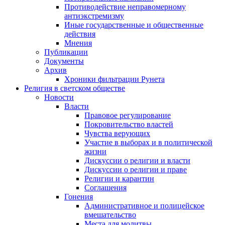
Противодействие неправомерному
антиэкстремизму
Иные государственные и общественные
действия
Мнения
Публикации
Документы
Архив
Хроники фильтрации Рунета
Религия в светском обществе
Новости
Власти
Правовое регулирование
Покровительство властей
Чувства верующих
Участие в выборах и в политической
жизни
Дискуссии о религии и власти
Дискуссии о религии и праве
Религии и карантин
Соглашения
Гонения
Административное и полицейское
вмешательство
Места для молитвы