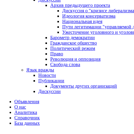
Архив предыдущего проекта
Дискуссия о "кризисе либерализм
Идеология консерватизма
Национальная идея
Пути легитимации "управляемой 
Ужесточение уголовного и уголов
Барометр демократии
Гражданское общество
Политический режим
Право
Революция и оппозиция
Свобода слова
Язык вражды
Новости
Публикации
Документы других организаций
Дискуссии
Объявления
О нас
Аналитика
Справочник
База данных