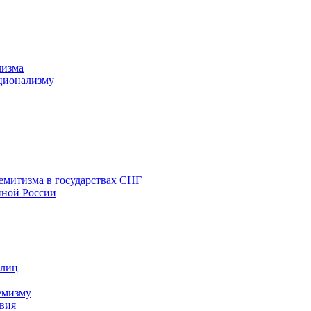
лизма
ционализму
емитизма в государствах СНГ
нной России
 лиц
емизму
вия