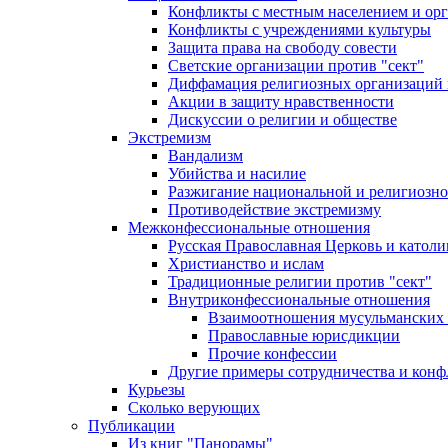
Конфликты с местным населением и ор
Конфликты с учреждениями культуры
Защита права на свободу совести
Светские организации против "сект"
Диффамация религиозных организаций
Акции в защиту нравственности
Дискуссии о религии и обществе
Экстремизм
Вандализм
Убийства и насилие
Разжигание национальной и религиозно
Противодействие экстремизму
Межконфессиональные отношения
Русская Православная Церковь и католи
Христианство и ислам
Традиционные религии против "сект"
Внутриконфессиональные отношения
Взаимоотношения мусульманских 
Православные юрисдикции
Прочие конфессии
Другие примеры сотрудничества и конф
Курьезы
Сколько верующих
Публикации
Из книг "Панорамы"