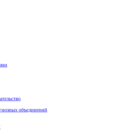
изни
ательство
игиозных объединений
"