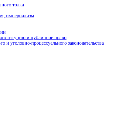
вного толка
зм, империализм
ции
Конституцию и публичное право
о и уголовно-процессуального законодательства