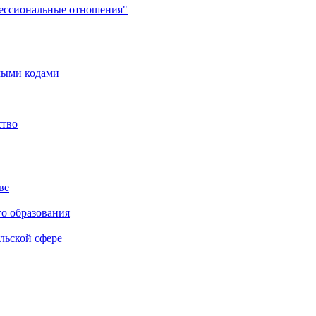
фессиональные отношения"
мыми кодами
ство
ве
го образования
льской сфере