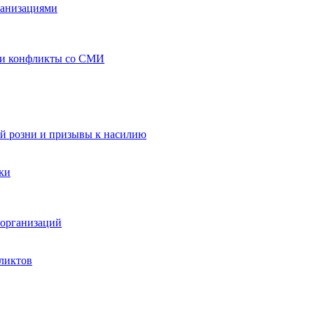
ганизациями
 и конфликты со СМИ
й розни и призывы к насилию
ки
организаций
ликтов