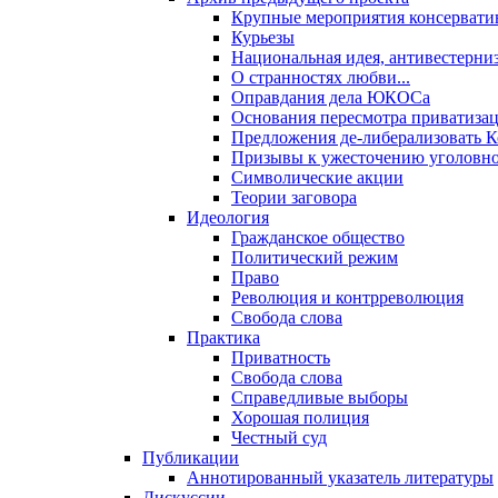
Крупные мероприятия консервати
Курьезы
Национальная идея, антивестерни
О странностях любви...
Оправдания дела ЮКОСа
Основания пересмотра приватиза
Предложения де-либерализовать 
Призывы к ужесточению уголовног
Символические акции
Теории заговора
Идеология
Гражданское общество
Политический режим
Право
Революция и контрреволюция
Свобода слова
Практика
Приватность
Свобода слова
Справедливые выборы
Хорошая полиция
Честный суд
Публикации
Аннотированный указатель литературы
Дискуссии