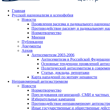
Главная
Русский национализм и ксенофобия
Новости
Проявления расизма и радикального национа
Противодействие расизму и радикальному на
Нормотворчество
Мнения
Публикации
Документы
Архив
Антисемитизм 2003-2006
Антисемитизм в Российской Федерации
Основные тенденции проявлений антис
Политический антисемитизм в совреме
Статьи, доклады, репортажи
Карта нападений по мотиву ненависти
Неправомерный антиэкстремизм
Новости
Нормотворчество
Преследования организаций, СМИ и частных
Избирательные кампании
Противодействие неправомерному антиэкстр
Иные государственные и общественные дейст