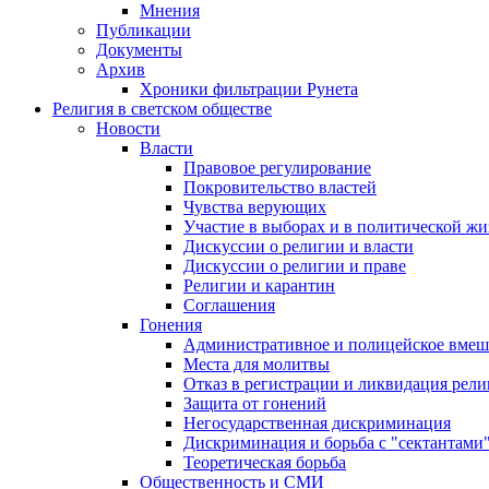
Мнения
Публикации
Документы
Архив
Хроники фильтрации Рунета
Религия в светском обществе
Новости
Власти
Правовое регулирование
Покровительство властей
Чувства верующих
Участие в выборах и в политической ж
Дискуссии о религии и власти
Дискуссии о религии и праве
Религии и карантин
Соглашения
Гонения
Административное и полицейское вмеш
Места для молитвы
Отказ в регистрации и ликвидация рел
Защита от гонений
Негосударственная дискриминация
Дискриминация и борьба с "сектантами
Теоретическая борьба
Общественность и СМИ