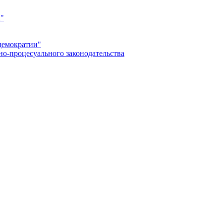
а"
демократии"
но-процесуального законодательства