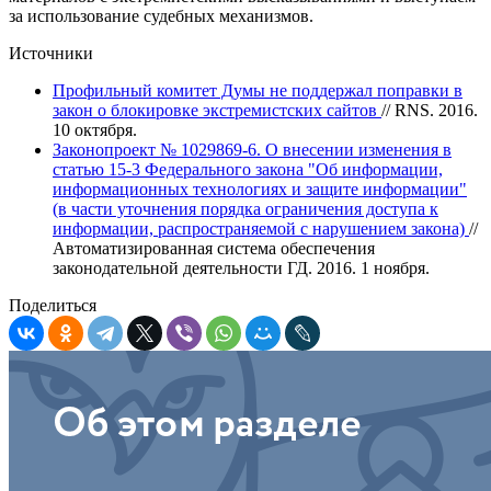
за использование судебных механизмов.
Источники
Профильный комитет Думы не поддержал поправки в
закон о блокировке экстремистских сайтов
// RNS. 2016.
10 октября.
Законопроект № 1029869-6. О внесении изменения в
статью 15-3 Федерального закона "Об информации,
информационных технологиях и защите информации"
(в части уточнения порядка ограничения доступа к
информации, распространяемой с нарушением закона)
//
Автоматизированная система обеспечения
законодательной деятельности ГД. 2016. 1 ноября.
Поделиться