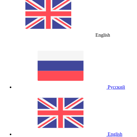
English
Русский
English