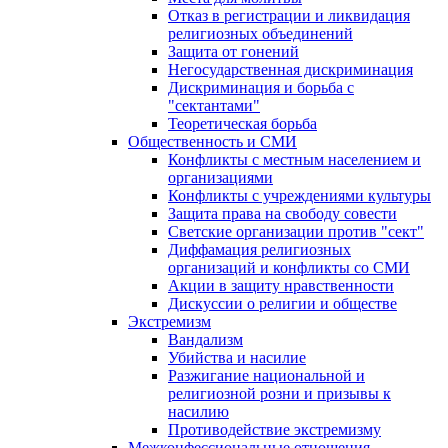
Отказ в регистрации и ликвидация
религиозных объединений
Защита от гонений
Негосударственная дискриминация
Дискриминация и борьба с
"сектантами"
Теоретическая борьба
Общественность и СМИ
Конфликты с местным населением и
организациями
Конфликты с учреждениями культуры
Защита права на свободу совести
Светские организации против "сект"
Диффамация религиозных
организаций и конфликты со СМИ
Акции в защиту нравственности
Дискуссии о религии и обществе
Экстремизм
Вандализм
Убийства и насилие
Разжигание национальной и
религиозной розни и призывы к
насилию
Противодействие экстремизму
Межконфессиональные отношения