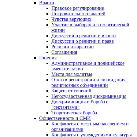
Власти
Правовое регулирование
Покровительство властей
Чувства верующих
Участие в выборах и в политической
жизни
Дискуссии о религии и власти
Дискуссии о религии и праве
Религии и карантин
Соглашения
Гонения
Административное и полицейское
вмешательство
Места для молитвы
Отказ в регистрации и ликвидация
религиозных объединений
Защита от гонений
Негосударственная дискриминация
Дискриминация и борьба с
"сектантами"
Теоретическая борьба
Общественность и СМИ
Конфликты с местным населением и
организациями
Конфликты с учреждениями культуры