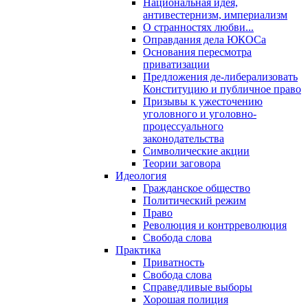
Национальная идея,
антивестернизм, империализм
О странностях любви...
Оправдания дела ЮКОСа
Основания пересмотра
приватизации
Предложения де-либерализовать
Конституцию и публичное право
Призывы к ужесточению
уголовного и уголовно-
процессуального
законодательства
Символические акции
Теории заговора
Идеология
Гражданское общество
Политический режим
Право
Революция и контрреволюция
Свобода слова
Практика
Приватность
Свобода слова
Справедливые выборы
Хорошая полиция