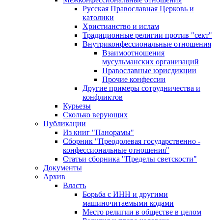
Русская Православная Церковь и
католики
Христианство и ислам
Традиционные религии против "сект"
Внутриконфессиональные отношения
Взаимоотношения
мусульманских организаций
Православные юрисдикции
Прочие конфессии
Другие примеры сотрудничества и
конфликтов
Курьезы
Сколько верующих
Публикации
Из книг "Панорамы"
Сборник "Преодолевая государственно -
конфессиональные отношения"
Статьи сборника "Пределы светскости"
Документы
Архив
Власть
Борьба с ИНН и другими
машиночитаемыми кодами
Место религии в обществе в целом