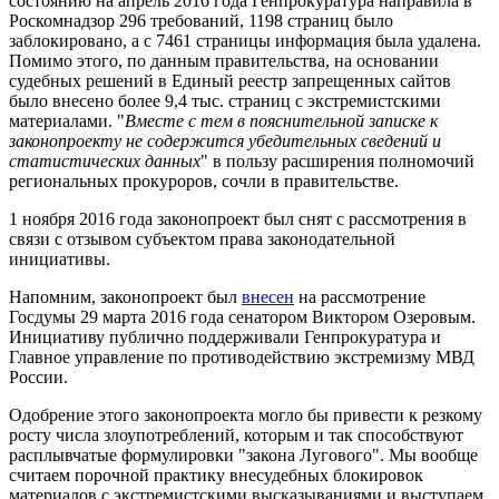
состоянию на апрель 2016 года Генпрокуратура направила в
Роскомнадзор 296 требований, 1198 страниц было
заблокировано, а с 7461 страницы информация была удалена.
Помимо этого, по данным правительства, на основании
судебных решений в Единый реестр запрещенных сайтов
было внесено более 9,4 тыс. страниц с экстремистскими
материалами. "
Вместе с тем в пояснительной записке к
законопроекту не содержится убедительных сведений и
статистических данных
" в пользу расширения полномочий
региональных прокуроров, сочли в правительстве.
1 ноября 2016 года законопроект был снят с рассмотрения в
связи с отзывом субъектом права законодательной
инициативы.
Напомним, законопроект был
внесен
на рассмотрение
Госдумы 29 марта 2016 года сенатором Виктором Озеровым.
Инициативу публично поддерживали Генпрокуратура и
Главное управление по противодействию экстремизму МВД
России.
Одобрение этого законопроекта могло бы привести к резкому
росту числа злоупотреблений, которым и так способствуют
расплывчатые формулировки "закона Лугового". Мы вообще
считаем порочной практику внесудебных блокировок
материалов с экстремистскими высказываниями и выступаем