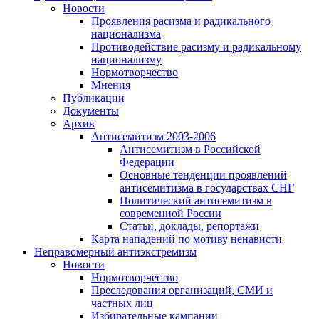
Новости
Проявления расизма и радикального
национализма
Противодействие расизму и радикальному
национализму
Нормотворчество
Мнения
Публикации
Документы
Архив
Антисемитизм 2003-2006
Антисемитизм в Российской
Федерации
Основные тенденции проявлений
антисемитизма в государствах СНГ
Политический антисемитизм в
современной России
Статьи, доклады, репортажи
Карта нападений по мотиву ненависти
Неправомерный антиэкстремизм
Новости
Нормотворчество
Преследования организаций, СМИ и
частных лиц
Избирательные кампании