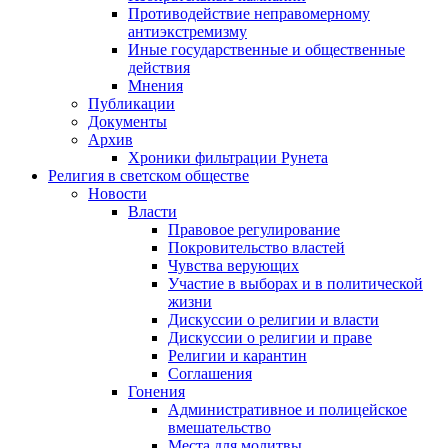
Противодействие неправомерному
антиэкстремизму
Иные государственные и общественные
действия
Мнения
Публикации
Документы
Архив
Хроники фильтрации Рунета
Религия в светском обществе
Новости
Власти
Правовое регулирование
Покровительство властей
Чувства верующих
Участие в выборах и в политической
жизни
Дискуссии о религии и власти
Дискуссии о религии и праве
Религии и карантин
Соглашения
Гонения
Административное и полицейское
вмешательство
Места для молитвы