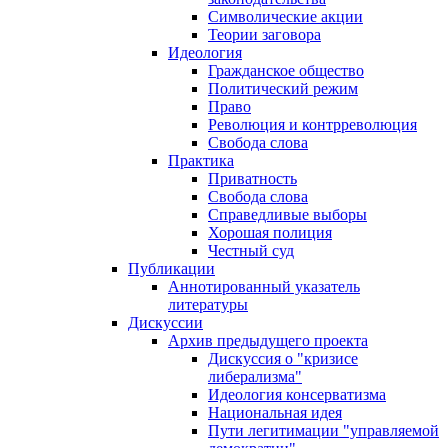
Символические акции
Теории заговора
Идеология
Гражданское общество
Политический режим
Право
Революция и контрреволюция
Свобода слова
Практика
Приватность
Свобода слова
Справедливые выборы
Хорошая полиция
Честный суд
Публикации
Аннотированный указатель
литературы
Дискуссии
Архив предыдущего проекта
Дискуссия о "кризисе
либерализма"
Идеология консерватизма
Национальная идея
Пути легитимации "управляемой