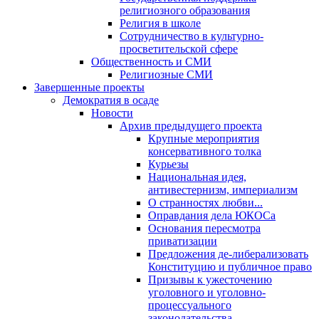
религиозного образования
Религия в школе
Сотрудничество в культурно-
просветительской сфере
Общественность и СМИ
Религиозные СМИ
Завершенные проекты
Демократия в осаде
Новости
Архив предыдущего проекта
Крупные мероприятия
консервативного толка
Курьезы
Национальная идея,
антивестернизм, империализм
О странностях любви...
Оправдания дела ЮКОСа
Основания пересмотра
приватизации
Предложения де-либерализовать
Конституцию и публичное право
Призывы к ужесточению
уголовного и уголовно-
процессуального
законодательства