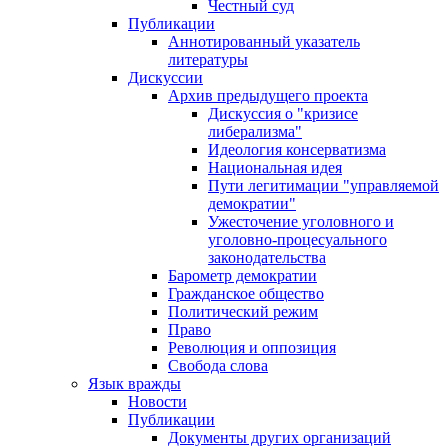
Честный суд
Публикации
Аннотированный указатель
литературы
Дискуссии
Архив предыдущего проекта
Дискуссия о "кризисе
либерализма"
Идеология консерватизма
Национальная идея
Пути легитимации "управляемой
демократии"
Ужесточение уголовного и
уголовно-процесуального
законодательства
Барометр демократии
Гражданское общество
Политический режим
Право
Революция и оппозиция
Свобода слова
Язык вражды
Новости
Публикации
Документы других организаций