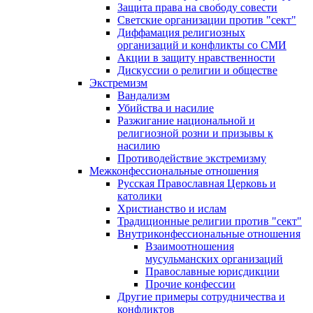
Защита права на свободу совести
Светские организации против "сект"
Диффамация религиозных
организаций и конфликты со СМИ
Акции в защиту нравственности
Дискуссии о религии и обществе
Экстремизм
Вандализм
Убийства и насилие
Разжигание национальной и
религиозной розни и призывы к
насилию
Противодействие экстремизму
Межконфессиональные отношения
Русская Православная Церковь и
католики
Христианство и ислам
Традиционные религии против "сект"
Внутриконфессиональные отношения
Взаимоотношения
мусульманских организаций
Православные юрисдикции
Прочие конфессии
Другие примеры сотрудничества и
конфликтов