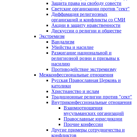
Защита права на свободу совести
Светские организации против "сект"
Диффамация религиозных
организаций и конфликты со СМИ
Акции в защиту нравственности
Дискуссии о религии и обществе
Экстремизм
Вандализм
Убийства и насилие
Разжигание национальной и
религиозной розни и призывы к
насилию
Противодействие экстремизму
Межконфессиональные отношения
Русская Православная Церковь и
католики
Христианство и ислам
Традиционные религии против "сект"
Внутриконфессиональные отношения
Взаимоотношения
мусульманских организаций
Православные юрисдикции
Прочие конфессии
Другие примеры сотрудничества и
конфликтов