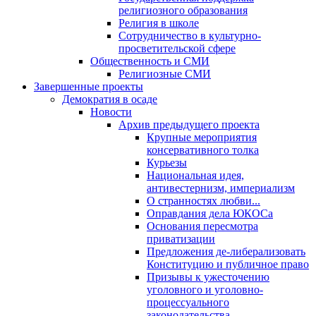
религиозного образования
Религия в школе
Сотрудничество в культурно-
просветительской сфере
Общественность и СМИ
Религиозные СМИ
Завершенные проекты
Демократия в осаде
Новости
Архив предыдущего проекта
Крупные мероприятия
консервативного толка
Курьезы
Национальная идея,
антивестернизм, империализм
О странностях любви...
Оправдания дела ЮКОСа
Основания пересмотра
приватизации
Предложения де-либерализовать
Конституцию и публичное право
Призывы к ужесточению
уголовного и уголовно-
процессуального
законодательства