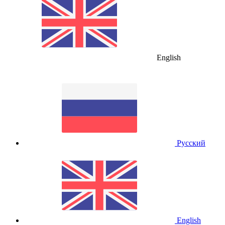
English
Русский
English