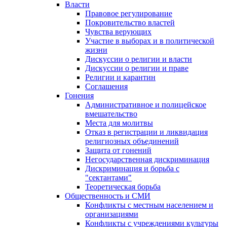
Власти
Правовое регулирование
Покровительство властей
Чувства верующих
Участие в выборах и в политической
жизни
Дискуссии о религии и власти
Дискуссии о религии и праве
Религии и карантин
Соглашения
Гонения
Административное и полицейское
вмешательство
Места для молитвы
Отказ в регистрации и ликвидация
религиозных объединений
Защита от гонений
Негосударственная дискриминация
Дискриминация и борьба с
"сектантами"
Теоретическая борьба
Общественность и СМИ
Конфликты с местным населением и
организациями
Конфликты с учреждениями культуры