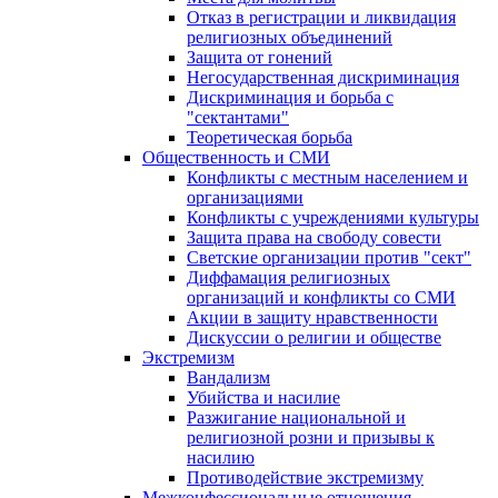
Отказ в регистрации и ликвидация
религиозных объединений
Защита от гонений
Негосударственная дискриминация
Дискриминация и борьба с
"сектантами"
Теоретическая борьба
Общественность и СМИ
Конфликты с местным населением и
организациями
Конфликты с учреждениями культуры
Защита права на свободу совести
Светские организации против "сект"
Диффамация религиозных
организаций и конфликты со СМИ
Акции в защиту нравственности
Дискуссии о религии и обществе
Экстремизм
Вандализм
Убийства и насилие
Разжигание национальной и
религиозной розни и призывы к
насилию
Противодействие экстремизму
Межконфессиональные отношения