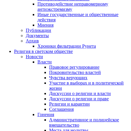
Противодействие неправомерному
антиэкстремизму
Иные государственные и общественные
действия
Мнения
Публикации
Документы
Архив
Хроники фильтрации Рунета
Религия в светском обществе
Новости
Власти
Правовое регулирование
Покровительство властей
Чувства верующих
Участие в выборах и в политической
жизни
Дискуссии о религии и власти
Дискуссии о религии и праве
Религии и карантин
Соглашения
Гонения
Административное и полицейское
вмешательство
Места для молитвы