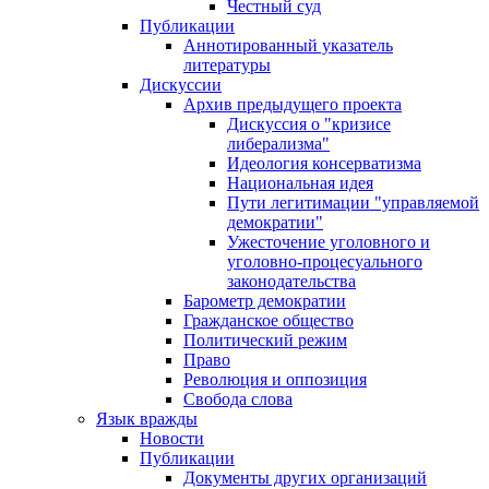
Честный суд
Публикации
Аннотированный указатель
литературы
Дискуссии
Архив предыдущего проекта
Дискуссия о "кризисе
либерализма"
Идеология консерватизма
Национальная идея
Пути легитимации "управляемой
демократии"
Ужесточение уголовного и
уголовно-процесуального
законодательства
Барометр демократии
Гражданское общество
Политический режим
Право
Революция и оппозиция
Свобода слова
Язык вражды
Новости
Публикации
Документы других организаций