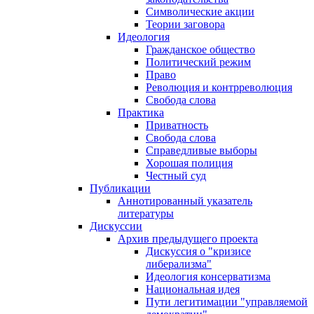
Символические акции
Теории заговора
Идеология
Гражданское общество
Политический режим
Право
Революция и контрреволюция
Свобода слова
Практика
Приватность
Свобода слова
Справедливые выборы
Хорошая полиция
Честный суд
Публикации
Аннотированный указатель
литературы
Дискуссии
Архив предыдущего проекта
Дискуссия о "кризисе
либерализма"
Идеология консерватизма
Национальная идея
Пути легитимации "управляемой