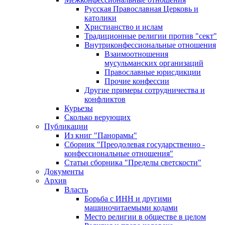
Русская Православная Церковь и
католики
Христианство и ислам
Традиционные религии против "сект"
Внутриконфессиональные отношения
Взаимоотношения
мусульманских организаций
Православные юрисдикции
Прочие конфессии
Другие примеры сотрудничества и
конфликтов
Курьезы
Сколько верующих
Публикации
Из книг "Панорамы"
Сборник "Преодолевая государственно -
конфессиональные отношения"
Статьи сборника "Пределы светскости"
Документы
Архив
Власть
Борьба с ИНН и другими
машиночитаемыми кодами
Место религии в обществе в целом