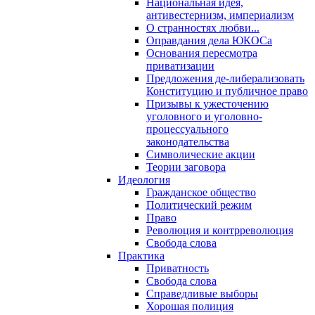
Национальная идея,
антивестернизм, империализм
О странностях любви...
Оправдания дела ЮКОСа
Основания пересмотра
приватизации
Предложения де-либерализовать
Конституцию и публичное право
Призывы к ужесточению
уголовного и уголовно-
процессуального
законодательства
Символические акции
Теории заговора
Идеология
Гражданское общество
Политический режим
Право
Революция и контрреволюция
Свобода слова
Практика
Приватность
Свобода слова
Справедливые выборы
Хорошая полиция