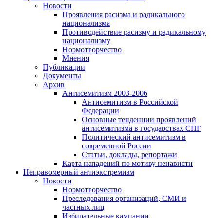
Новости
Проявления расизма и радикального
национализма
Противодействие расизму и радикальному
национализму
Нормотворчество
Мнения
Публикации
Документы
Архив
Антисемитизм 2003-2006
Антисемитизм в Российской
Федерации
Основные тенденции проявлений
антисемитизма в государствах СНГ
Политический антисемитизм в
современной России
Статьи, доклады, репортажи
Карта нападений по мотиву ненависти
Неправомерный антиэкстремизм
Новости
Нормотворчество
Преследования организаций, СМИ и
частных лиц
Избирательные кампании