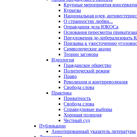
Крупные мероприятия консервати
Курьезы
Национальная идея, антивестерни
О странностях любви...
Оправдания дела ЮКОСа
Основания пересмотра приватиза
Предложения де-либерализовать 
Призывы к ужесточению уголовног
Символические акции
Теории заговора
Идеология
Гражданское общество
Политический режим
Право
Революция и контрреволюция
Свобода слова
Практика
Приватность
Свобода слова
Справедливые выборы
Хорошая полиция
Честный суд
Публикации
Аннотированный указатель литературы
Дискуссии