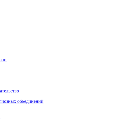
изни
ательство
игиозных объединений
"