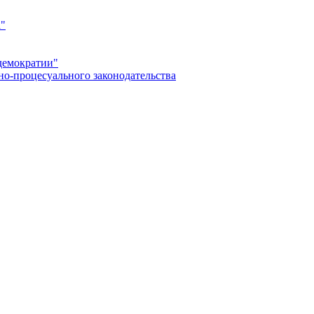
а"
демократии"
но-процесуального законодательства