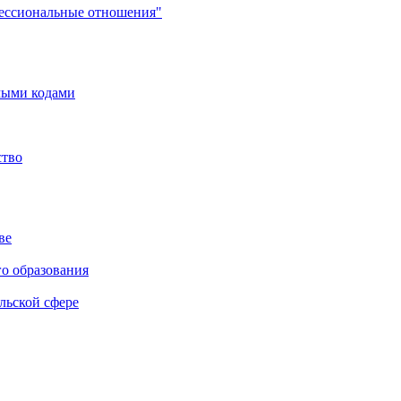
фессиональные отношения"
мыми кодами
ство
ве
го образования
льской сфере