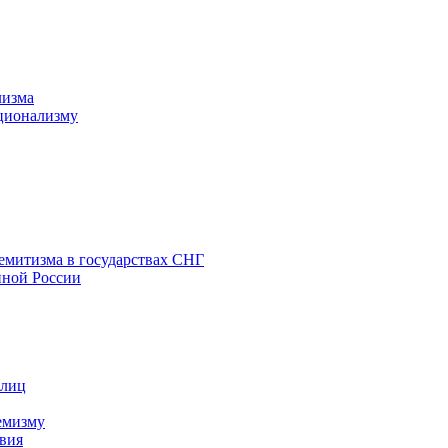
лизма
ционализму
емитизма в государствах СНГ
нной России
 лиц
емизму
вия