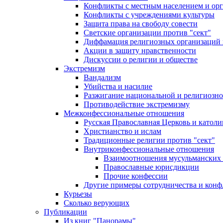
Конфликты с местным населением и ор
Конфликты с учреждениями культуры
Защита права на свободу совести
Светские организации против "сект"
Диффамация религиозных организаций
Акции в защиту нравственности
Дискуссии о религии и обществе
Экстремизм
Вандализм
Убийства и насилие
Разжигание национальной и религиозно
Противодействие экстремизму
Межконфессиональные отношения
Русская Православная Церковь и католи
Христианство и ислам
Традиционные религии против "сект"
Внутриконфессиональные отношения
Взаимоотношения мусульманских 
Православные юрисдикции
Прочие конфессии
Другие примеры сотрудничества и конф
Курьезы
Сколько верующих
Публикации
Из книг "Панорамы"