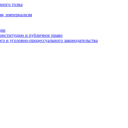
вного толка
зм, империализм
ции
Конституцию и публичное право
о и уголовно-процессуального законодательства