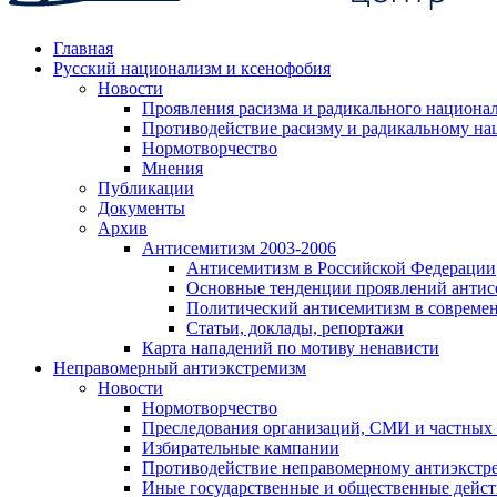
Главная
Русский национализм и ксенофобия
Новости
Проявления расизма и радикального национа
Противодействие расизму и радикальному на
Нормотворчество
Мнения
Публикации
Документы
Архив
Антисемитизм 2003-2006
Антисемитизм в Российской Федерации
Основные тенденции проявлений антис
Политический антисемитизм в совреме
Статьи, доклады, репортажи
Карта нападений по мотиву ненависти
Неправомерный антиэкстремизм
Новости
Нормотворчество
Преследования организаций, СМИ и частных
Избирательные кампании
Противодействие неправомерному антиэкстр
Иные государственные и общественные дейст