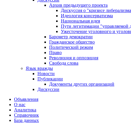
Архив предыдущего проекта
Дискуссия о "кризисе либерализм
Идеология консерватизма
Национальная идея
Пути легитимации "управляемой 
Ужесточение уголовного и уголов
Барометр демократии
Гражданское общество
Политический режим
Право
Революция и оппозиция
Свобода слова
Язык вражды
Новости
Публикации
Документы других организаций
Дискуссии
Объявления
О нас
Аналитика
Справочник
База данных