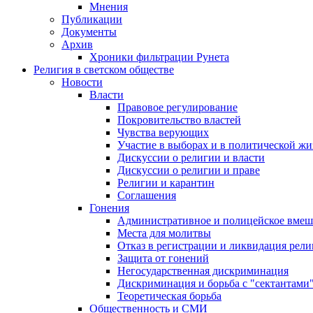
Мнения
Публикации
Документы
Архив
Хроники фильтрации Рунета
Религия в светском обществе
Новости
Власти
Правовое регулирование
Покровительство властей
Чувства верующих
Участие в выборах и в политической ж
Дискуссии о религии и власти
Дискуссии о религии и праве
Религии и карантин
Соглашения
Гонения
Административное и полицейское вмеш
Места для молитвы
Отказ в регистрации и ликвидация рел
Защита от гонений
Негосударственная дискриминация
Дискриминация и борьба с "сектантами
Теоретическая борьба
Общественность и СМИ