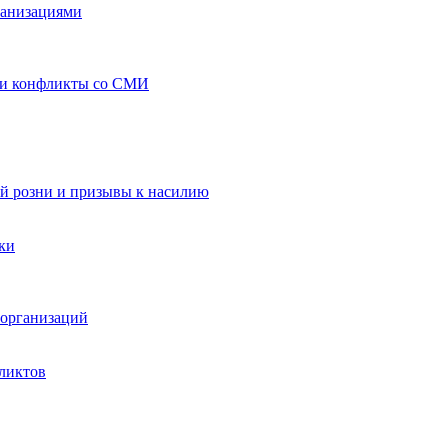
ганизациями
 и конфликты со СМИ
й розни и призывы к насилию
ки
организаций
ликтов