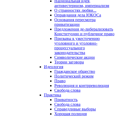
Национальная идея,
антивестернизм, империализм
О странностях любви...
Оправдания дела ЮКОСа
Основания пересмотра
приватизации
Предложения де-либерализовать
Конституцию и публичное право
Призывы к ужесточению
уголовного и уголовно-
процессуального
законодательства
Символические акции
Теории заговора
Идеология
Гражданское общество
Политический режим
Право
Революция и контрреволюция
Свобода слова
Практика
Приватность
Свобода слова
Справедливые выборы
Хорошая полиция