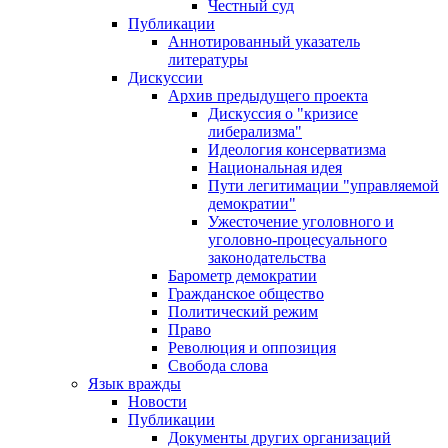
Честный суд
Публикации
Аннотированный указатель
литературы
Дискуссии
Архив предыдущего проекта
Дискуссия о "кризисе
либерализма"
Идеология консерватизма
Национальная идея
Пути легитимации "управляемой
демократии"
Ужесточение уголовного и
уголовно-процесуального
законодательства
Барометр демократии
Гражданское общество
Политический режим
Право
Революция и оппозиция
Свобода слова
Язык вражды
Новости
Публикации
Документы других организаций