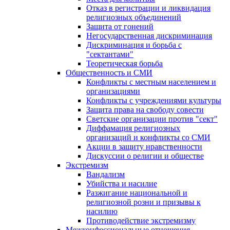
Отказ в регистрации и ликвидация
религиозных объединений
Защита от гонений
Негосударственная дискриминация
Дискриминация и борьба с
"сектантами"
Теоретическая борьба
Общественность и СМИ
Конфликты с местным населением и
организациями
Конфликты с учреждениями культуры
Защита права на свободу совести
Светские организации против "сект"
Диффамация религиозных
организаций и конфликты со СМИ
Акции в защиту нравственности
Дискуссии о религии и обществе
Экстремизм
Вандализм
Убийства и насилие
Разжигание национальной и
религиозной розни и призывы к
насилию
Противодействие экстремизму
Межконфессиональные отношения