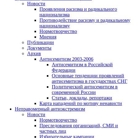
Новости
Проявления расизма и радикального
национализма
Противодействие расизму и радикальному
национализму
Нормотворчество
Мнения
Публикации
Документы
Архив
Антисемитизм 2003-2006
Антисемитизм в Российской
Федерации
Основные тенденции проявлений
антисемитизма в государствах СНГ
Политический антисемитизм в
современной России
Статьи, доклады, репортажи
Карта нападений по мотиву ненависти
Неправомерный антиэкстремизм
Новости
Нормотворчество
Преследования организаций, СМИ и
частных лиц
Избирательные кампании