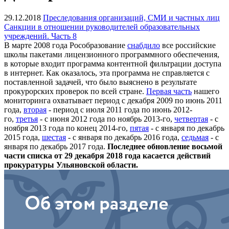
29.12.2018
Преследования организаций, СМИ и частных лиц
Санкции в отношении руководителей образовательных
учреждений. Часть 8
В марте 2008 года Рособразование
снабдило
все российские
школы пакетами лицензионного программного обеспечения,
в которые входит программа контентной фильтрации доступа
в интернет. Как оказалось, эта программа не справляется с
поставленной задачей, что было выяснено в результате
прокурорских проверок по всей стране.
Первая часть
нашего
мониторинга охватывает период с декабря 2009 по июнь 2011
года,
вторая
- период с июля 2011 года по июнь 2012-
го,
третья
- с июня 2012 года по ноябрь 2013-го,
четвертая
- с
ноября 2013 года по конец 2014-го,
пятая
- с января по декабрь
2015 года,
шестая
- с января по декабрь 2016 года,
седьмая
- с
января по декабрь 2017 года.
Последнее обновление восьмой
части списка от 29 декабря 2018 года касается действий
прокуратуры Ульяновской области.