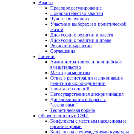
Власти
Правовое регулирование
Покровительство властей
Чувства верующих
Участие в выборах и в политической
жизни
Дискуссии о религии и власти
Дискуссии о религии и праве
Религии и карантин
Соглашения
Гонения
Административное и полицейское
вмешательство
Места для молитвы
Отказ в регистрации и ликвидация
религиозных объединений
Защита от гонений
Негосударственная дискриминация
Дискриминация и борьба с
"сектантами"
Теоретическая борьба
Общественность и СМИ
Конфликты с местным населением и
организациями
Конфликты с учреждениями культуры