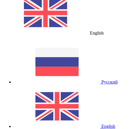
English
Русский
English