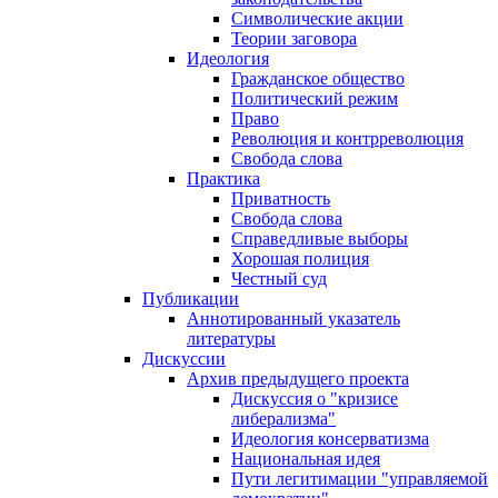
Символические акции
Теории заговора
Идеология
Гражданское общество
Политический режим
Право
Революция и контрреволюция
Свобода слова
Практика
Приватность
Свобода слова
Справедливые выборы
Хорошая полиция
Честный суд
Публикации
Аннотированный указатель
литературы
Дискуссии
Архив предыдущего проекта
Дискуссия о "кризисе
либерализма"
Идеология консерватизма
Национальная идея
Пути легитимации "управляемой