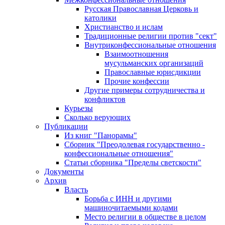
Русская Православная Церковь и
католики
Христианство и ислам
Традиционные религии против "сект"
Внутриконфессиональные отношения
Взаимоотношения
мусульманских организаций
Православные юрисдикции
Прочие конфессии
Другие примеры сотрудничества и
конфликтов
Курьезы
Сколько верующих
Публикации
Из книг "Панорамы"
Сборник "Преодолевая государственно -
конфессиональные отношения"
Статьи сборника "Пределы светскости"
Документы
Архив
Власть
Борьба с ИНН и другими
машиночитаемыми кодами
Место религии в обществе в целом