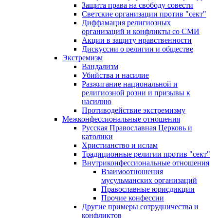
Защита права на свободу совести
Светские организации против "сект"
Диффамация религиозных
организаций и конфликты со СМИ
Акции в защиту нравственности
Дискуссии о религии и обществе
Экстремизм
Вандализм
Убийства и насилие
Разжигание национальной и
религиозной розни и призывы к
насилию
Противодействие экстремизму
Межконфессиональные отношения
Русская Православная Церковь и
католики
Христианство и ислам
Традиционные религии против "сект"
Внутриконфессиональные отношения
Взаимоотношения
мусульманских организаций
Православные юрисдикции
Прочие конфессии
Другие примеры сотрудничества и
конфликтов