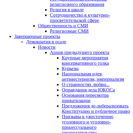
религиозного образования
Религия в школе
Сотрудничество в культурно-
просветительской сфере
Общественность и СМИ
Религиозные СМИ
Завершенные проекты
Демократия в осаде
Новости
Архив предыдущего проекта
Крупные мероприятия
консервативного толка
Курьезы
Национальная идея,
антивестернизм, империализм
О странностях любви...
Оправдания дела ЮКОСа
Основания пересмотра
приватизации
Предложения де-либерализовать
Конституцию и публичное право
Призывы к ужесточению
уголовного и уголовно-
процессуального
законодательства