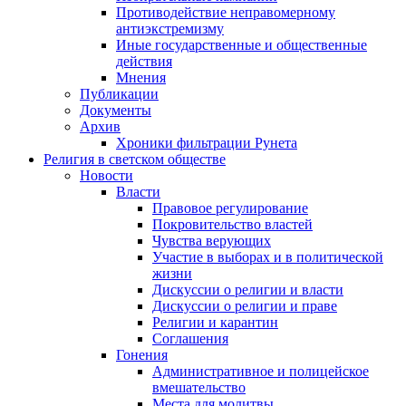
Противодействие неправомерному
антиэкстремизму
Иные государственные и общественные
действия
Мнения
Публикации
Документы
Архив
Хроники фильтрации Рунета
Религия в светском обществе
Новости
Власти
Правовое регулирование
Покровительство властей
Чувства верующих
Участие в выборах и в политической
жизни
Дискуссии о религии и власти
Дискуссии о религии и праве
Религии и карантин
Соглашения
Гонения
Административное и полицейское
вмешательство
Места для молитвы