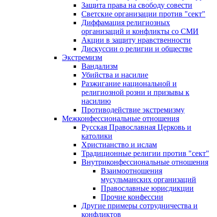
Защита права на свободу совести
Светские организации против "сект"
Диффамация религиозных
организаций и конфликты со СМИ
Акции в защиту нравственности
Дискуссии о религии и обществе
Экстремизм
Вандализм
Убийства и насилие
Разжигание национальной и
религиозной розни и призывы к
насилию
Противодействие экстремизму
Межконфессиональные отношения
Русская Православная Церковь и
католики
Христианство и ислам
Традиционные религии против "сект"
Внутриконфессиональные отношения
Взаимоотношения
мусульманских организаций
Православные юрисдикции
Прочие конфессии
Другие примеры сотрудничества и
конфликтов