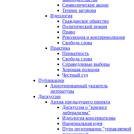
Символические акции
Теории заговора
Идеология
Гражданское общество
Политический режим
Право
Революция и контрреволюция
Свобода слова
Практика
Приватность
Свобода слова
Справедливые выборы
Хорошая полиция
Честный суд
Публикации
Аннотированный указатель
литературы
Дискуссии
Архив предыдущего проекта
Дискуссия о "кризисе
либерализма"
Идеология консерватизма
Национальная идея
Пути легитимации "управляемой