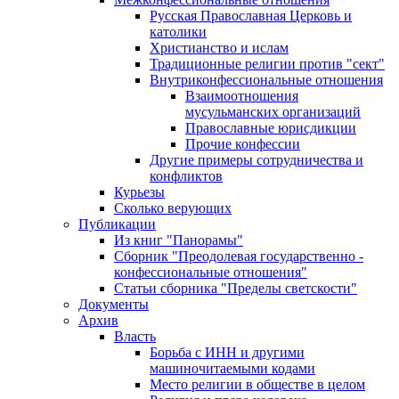
Русская Православная Церковь и
католики
Христианство и ислам
Традиционные религии против "сект"
Внутриконфессиональные отношения
Взаимоотношения
мусульманских организаций
Православные юрисдикции
Прочие конфессии
Другие примеры сотрудничества и
конфликтов
Курьезы
Сколько верующих
Публикации
Из книг "Панорамы"
Сборник "Преодолевая государственно -
конфессиональные отношения"
Статьи сборника "Пределы светскости"
Документы
Архив
Власть
Борьба с ИНН и другими
машиночитаемыми кодами
Место религии в обществе в целом