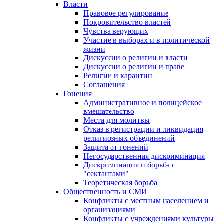
Власти
Правовое регулирование
Покровительство властей
Чувства верующих
Участие в выборах и в политической
жизни
Дискуссии о религии и власти
Дискуссии о религии и праве
Религии и карантин
Соглашения
Гонения
Административное и полицейское
вмешательство
Места для молитвы
Отказ в регистрации и ликвидация
религиозных объединений
Защита от гонений
Негосударственная дискриминация
Дискриминация и борьба с
"сектантами"
Теоретическая борьба
Общественность и СМИ
Конфликты с местным населением и
организациями
Конфликты с учреждениями культуры