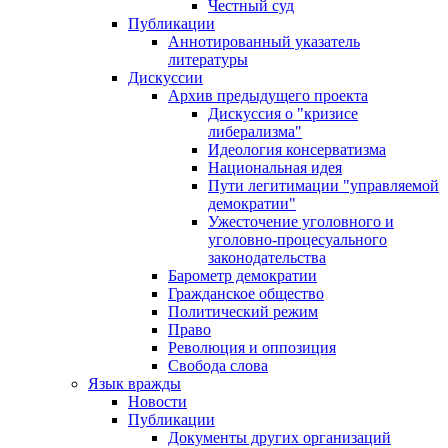
Честный суд
Публикации
Аннотированный указатель
литературы
Дискуссии
Архив предыдущего проекта
Дискуссия о "кризисе
либерализма"
Идеология консерватизма
Национальная идея
Пути легитимации "управляемой
демократии"
Ужесточение уголовного и
уголовно-процесуального
законодательства
Барометр демократии
Гражданское общество
Политический режим
Право
Революция и оппозиция
Свобода слова
Язык вражды
Новости
Публикации
Документы других организаций