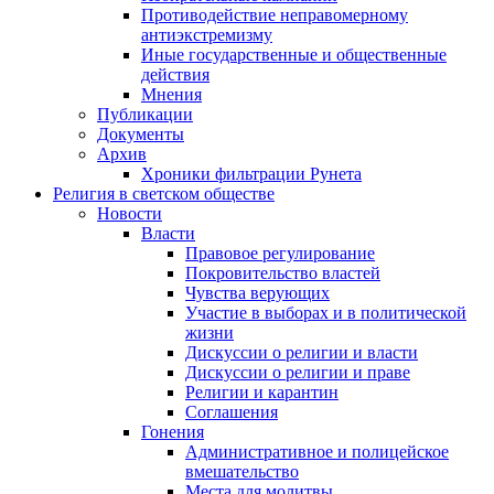
Противодействие неправомерному
антиэкстремизму
Иные государственные и общественные
действия
Мнения
Публикации
Документы
Архив
Хроники фильтрации Рунета
Религия в светском обществе
Новости
Власти
Правовое регулирование
Покровительство властей
Чувства верующих
Участие в выборах и в политической
жизни
Дискуссии о религии и власти
Дискуссии о религии и праве
Религии и карантин
Соглашения
Гонения
Административное и полицейское
вмешательство
Места для молитвы