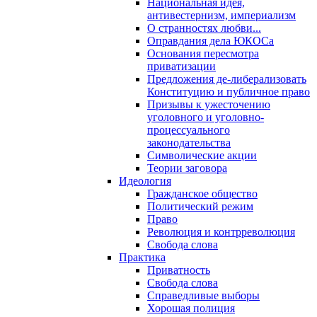
Национальная идея,
антивестернизм, империализм
О странностях любви...
Оправдания дела ЮКОСа
Основания пересмотра
приватизации
Предложения де-либерализовать
Конституцию и публичное право
Призывы к ужесточению
уголовного и уголовно-
процессуального
законодательства
Символические акции
Теории заговора
Идеология
Гражданское общество
Политический режим
Право
Революция и контрреволюция
Свобода слова
Практика
Приватность
Свобода слова
Справедливые выборы
Хорошая полиция