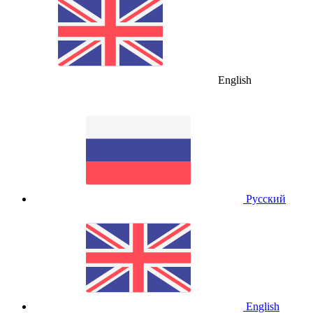
English
Русский
English