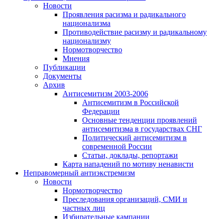
Новости
Проявления расизма и радикального
национализма
Противодействие расизму и радикальному
национализму
Нормотворчество
Мнения
Публикации
Документы
Архив
Антисемитизм 2003-2006
Антисемитизм в Российской
Федерации
Основные тенденции проявлений
антисемитизма в государствах СНГ
Политический антисемитизм в
современной России
Статьи, доклады, репортажи
Карта нападений по мотиву ненависти
Неправомерный антиэкстремизм
Новости
Нормотворчество
Преследования организаций, СМИ и
частных лиц
Избирательные кампании