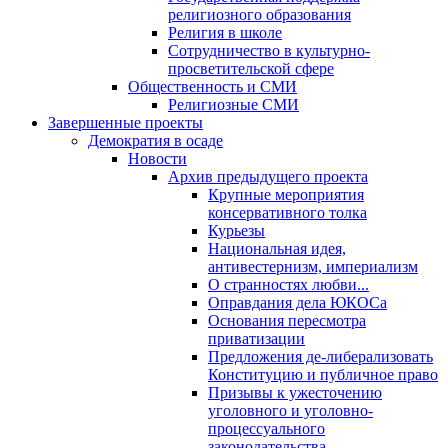
религиозного образования
Религия в школе
Сотрудничество в культурно-
просветительской сфере
Общественность и СМИ
Религиозные СМИ
Завершенные проекты
Демократия в осаде
Новости
Архив предыдущего проекта
Крупные мероприятия
консервативного толка
Курьезы
Национальная идея,
антивестернизм, империализм
О странностях любви...
Оправдания дела ЮКОСа
Основания пересмотра
приватизации
Предложения де-либерализовать
Конституцию и публичное право
Призывы к ужесточению
уголовного и уголовно-
процессуального
законодательства