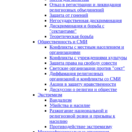
Отказ в регистрации и ликвидация
религиозных объединений
Защита от гонений
Негосударственная дискриминация
Дискриминация и борьба с
"сектантами"
Теоретическая борьба
Общественность и СМИ
Конфликты с местным населением и
организациями
Конфликты с учреждениями культуры
Защита права на свободу совести
Светские организации против "сект"
Диффамация религиозных
организаций и конфликты со СМИ
Акции в защиту нравственности
Дискуссии о религии и обществе
Экстремизм
Вандализм
Убийства и насилие
Разжигание национальной и
религиозной розни и призывы к
насилию
Противодействие экстремизму
Межконфессиональные отношения