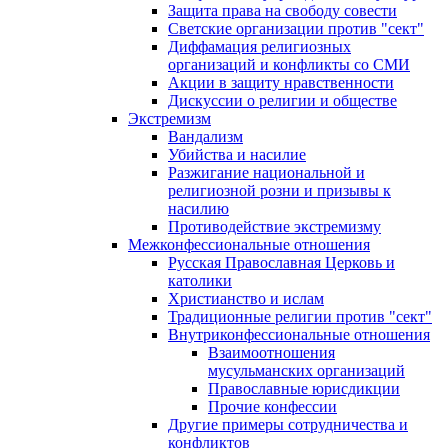
Защита права на свободу совести
Светские организации против "сект"
Диффамация религиозных
организаций и конфликты со СМИ
Акции в защиту нравственности
Дискуссии о религии и обществе
Экстремизм
Вандализм
Убийства и насилие
Разжигание национальной и
религиозной розни и призывы к
насилию
Противодействие экстремизму
Межконфессиональные отношения
Русская Православная Церковь и
католики
Христианство и ислам
Традиционные религии против "сект"
Внутриконфессиональные отношения
Взаимоотношения
мусульманских организаций
Православные юрисдикции
Прочие конфессии
Другие примеры сотрудничества и
конфликтов