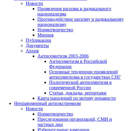
Новости
Проявления расизма и радикального
национализма
Противодействие расизму и радикальному
национализму
Нормотворчество
Мнения
Публикации
Документы
Архив
Антисемитизм 2003-2006
Антисемитизм в Российской
Федерации
Основные тенденции проявлений
антисемитизма в государствах СНГ
Политический антисемитизм в
современной России
Статьи, доклады, репортажи
Карта нападений по мотиву ненависти
Неправомерный антиэкстремизм
Новости
Нормотворчество
Преследования организаций, СМИ и
частных лиц
Избирательные кампании