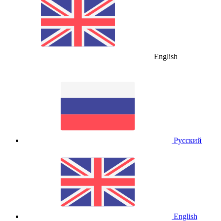
English
Русский
English