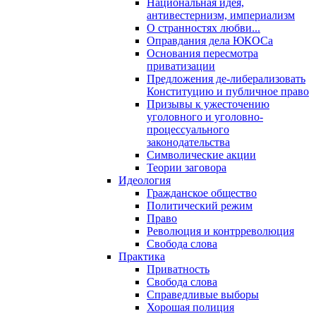
Национальная идея,
антивестернизм, империализм
О странностях любви...
Оправдания дела ЮКОСа
Основания пересмотра
приватизации
Предложения де-либерализовать
Конституцию и публичное право
Призывы к ужесточению
уголовного и уголовно-
процессуального
законодательства
Символические акции
Теории заговора
Идеология
Гражданское общество
Политический режим
Право
Революция и контрреволюция
Свобода слова
Практика
Приватность
Свобода слова
Справедливые выборы
Хорошая полиция