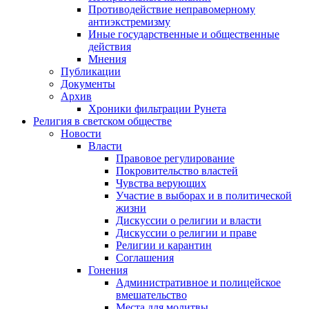
Противодействие неправомерному
антиэкстремизму
Иные государственные и общественные
действия
Мнения
Публикации
Документы
Архив
Хроники фильтрации Рунета
Религия в светском обществе
Новости
Власти
Правовое регулирование
Покровительство властей
Чувства верующих
Участие в выборах и в политической
жизни
Дискуссии о религии и власти
Дискуссии о религии и праве
Религии и карантин
Соглашения
Гонения
Административное и полицейское
вмешательство
Места для молитвы