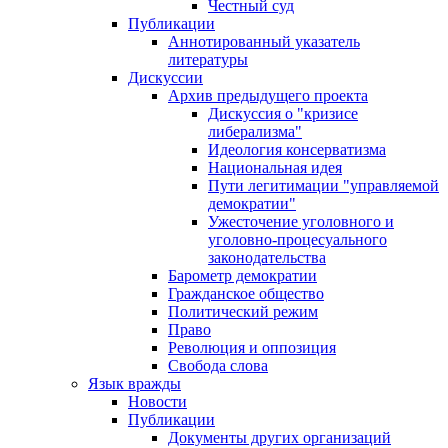
Честный суд
Публикации
Аннотированный указатель
литературы
Дискуссии
Архив предыдущего проекта
Дискуссия о "кризисе
либерализма"
Идеология консерватизма
Национальная идея
Пути легитимации "управляемой
демократии"
Ужесточение уголовного и
уголовно-процесуального
законодательства
Барометр демократии
Гражданское общество
Политический режим
Право
Революция и оппозиция
Свобода слова
Язык вражды
Новости
Публикации
Документы других организаций