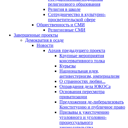
религиозного образования
Религия в школе
Сотрудничество в культурно-
просветительской сфере
Общественность и СМИ
Религиозные СМИ
Завершенные проекты
Демократия в осаде
Новости
Архив предыдущего проекта
Крупные мероприятия
консервативного толка
Курьезы
Национальная идея,
антивестернизм, империализм
О странностях любви...
Оправдания дела ЮКОСа
Основания пересмотра
приватизации
Предложения де-либерализовать
Конституцию и публичное право
Призывы к ужесточению
уголовного и уголовно-
процессуального
законодательства