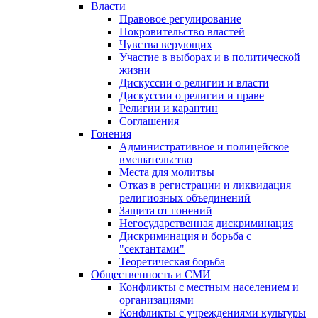
Власти
Правовое регулирование
Покровительство властей
Чувства верующих
Участие в выборах и в политической
жизни
Дискуссии о религии и власти
Дискуссии о религии и праве
Религии и карантин
Соглашения
Гонения
Административное и полицейское
вмешательство
Места для молитвы
Отказ в регистрации и ликвидация
религиозных объединений
Защита от гонений
Негосударственная дискриминация
Дискриминация и борьба с
"сектантами"
Теоретическая борьба
Общественность и СМИ
Конфликты с местным населением и
организациями
Конфликты с учреждениями культуры