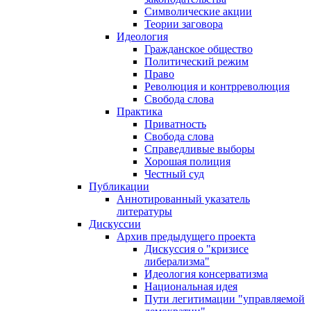
Символические акции
Теории заговора
Идеология
Гражданское общество
Политический режим
Право
Революция и контрреволюция
Свобода слова
Практика
Приватность
Свобода слова
Справедливые выборы
Хорошая полиция
Честный суд
Публикации
Аннотированный указатель
литературы
Дискуссии
Архив предыдущего проекта
Дискуссия о "кризисе
либерализма"
Идеология консерватизма
Национальная идея
Пути легитимации "управляемой