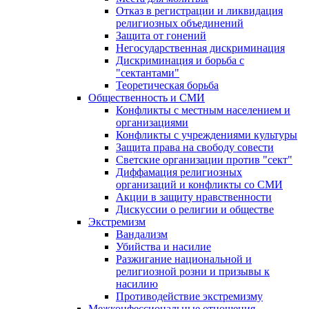
Отказ в регистрации и ликвидация
религиозных объединений
Защита от гонений
Негосударственная дискриминация
Дискриминация и борьба с
"сектантами"
Теоретическая борьба
Общественность и СМИ
Конфликты с местным населением и
организациями
Конфликты с учреждениями культуры
Защита права на свободу совести
Светские организации против "сект"
Диффамация религиозных
организаций и конфликты со СМИ
Акции в защиту нравственности
Дискуссии о религии и обществе
Экстремизм
Вандализм
Убийства и насилие
Разжигание национальной и
религиозной розни и призывы к
насилию
Противодействие экстремизму
Межконфессиональные отношения