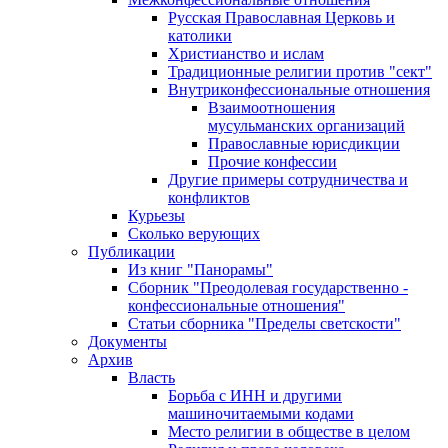
Русская Православная Церковь и
католики
Христианство и ислам
Традиционные религии против "сект"
Внутриконфессиональные отношения
Взаимоотношения
мусульманских организаций
Православные юрисдикции
Прочие конфессии
Другие примеры сотрудничества и
конфликтов
Курьезы
Сколько верующих
Публикации
Из книг "Панорамы"
Сборник "Преодолевая государственно -
конфессиональные отношения"
Статьи сборника "Пределы светскости"
Документы
Архив
Власть
Борьба с ИНН и другими
машиночитаемыми кодами
Место религии в обществе в целом