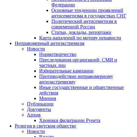
Федерации
Основные тенденции проявлений
антисемитизма в государствах СНГ
Политический антисемитизм в
современной России
Статьи, доклады, репортажи
Карта нападений по мотиву ненависти
Неправомерный антиэкстремизм
Новости
Нормотворчество
Преследования организаций, СМИ и
частных лиц
Избирательные кампании
Противодействие неправомерному
антиэкстремизму
Иные государственные и общественные
действия
Мнения
Публикации
Документы
Архив
Хроники фильтрации Рунета
Религия в светском обществе
Новости
Власти