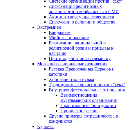
Светские организации против "сект"
Диффамация религиозных
организаций и конфликты со СМИ
Акции в защиту нравственности
Дискуссии о религии и обществе
Экстремизм
Вандализм
Убийства и насилие
Разжигание национальной и
религиозной розни и призывы к
насилию
Противодействие экстремизму
Межконфессиональные отношения
Русская Православная Церковь и
католики
Христианство и ислам
Традиционные религии против "сект"
Внутриконфессиональные отношения
Взаимоотношения
мусульманских организаций
Православные юрисдикции
Прочие конфессии
Другие примеры сотрудничества и
конфликтов
Курьезы