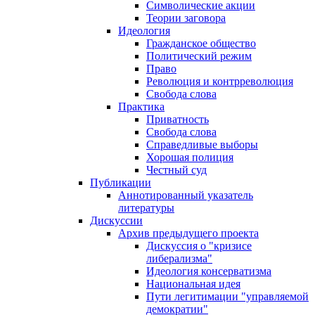
Символические акции
Теории заговора
Идеология
Гражданское общество
Политический режим
Право
Революция и контрреволюция
Свобода слова
Практика
Приватность
Свобода слова
Справедливые выборы
Хорошая полиция
Честный суд
Публикации
Аннотированный указатель
литературы
Дискуссии
Архив предыдущего проекта
Дискуссия о "кризисе
либерализма"
Идеология консерватизма
Национальная идея
Пути легитимации "управляемой
демократии"