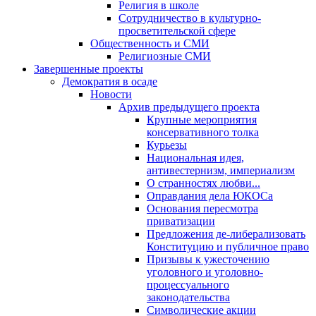
Религия в школе
Сотрудничество в культурно-
просветительской сфере
Общественность и СМИ
Религиозные СМИ
Завершенные проекты
Демократия в осаде
Новости
Архив предыдущего проекта
Крупные мероприятия
консервативного толка
Курьезы
Национальная идея,
антивестернизм, империализм
О странностях любви...
Оправдания дела ЮКОСа
Основания пересмотра
приватизации
Предложения де-либерализовать
Конституцию и публичное право
Призывы к ужесточению
уголовного и уголовно-
процессуального
законодательства
Символические акции