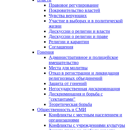
Правовое регулирование
Покровительство властей
Чувства верующих
Участие в выборах и в политической
жизни
Дискуссии о религии и власти
Дискуссии о религии и праве
Религии и карантин
Соглашения
Гонения
Административное и полицейское
вмешательство
Места для молитвы
Отказ в регистрации и ликвидация
религиозных объединений
Защита от гонений
Негосударственная дискриминация
Дискриминация и борьба с
"сектантами"
Теоретическая борьба
Общественность и СМИ
Конфликты с местным населением и
организациями
Конфликты с учреждениями культуры