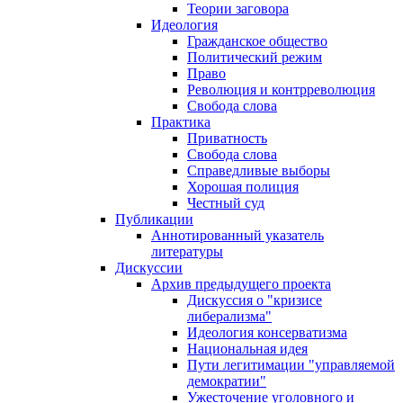
Теории заговора
Идеология
Гражданское общество
Политический режим
Право
Революция и контрреволюция
Свобода слова
Практика
Приватность
Свобода слова
Справедливые выборы
Хорошая полиция
Честный суд
Публикации
Аннотированный указатель
литературы
Дискуссии
Архив предыдущего проекта
Дискуссия о "кризисе
либерализма"
Идеология консерватизма
Национальная идея
Пути легитимации "управляемой
демократии"
Ужесточение уголовного и