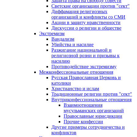
Защита права на свободу совести
Светские организации против "сект"
Диффамация религиозных
организаций и конфликты со СМИ
Акции в защиту нравственности
Дискуссии о религии и обществе
Экстремизм
Вандализм
Убийства и насилие
Разжигание национальной и
религиозной розни и призывы к
насилию
Противодействие экстремизму
Межконфессиональные отношения
Русская Православная Церковь и
католики
Христианство и ислам
Традиционные религии против "сект"
Внутриконфессиональные отношения
Взаимоотношения
мусульманских организаций
Православные юрисдикции
Прочие конфессии
Другие примеры сотрудничества и
конфликтов