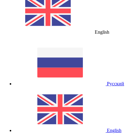
English
Русский
English