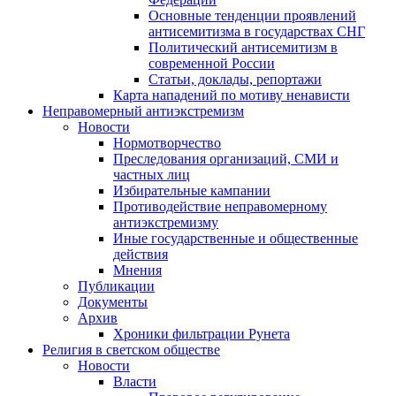
Основные тенденции проявлений
антисемитизма в государствах СНГ
Политический антисемитизм в
современной России
Статьи, доклады, репортажи
Карта нападений по мотиву ненависти
Неправомерный антиэкстремизм
Новости
Нормотворчество
Преследования организаций, СМИ и
частных лиц
Избирательные кампании
Противодействие неправомерному
антиэкстремизму
Иные государственные и общественные
действия
Мнения
Публикации
Документы
Архив
Хроники фильтрации Рунета
Религия в светском обществе
Новости
Власти