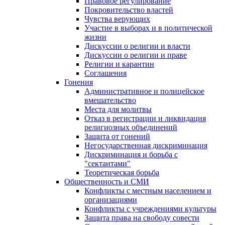
Правовое регулирование
Покровительство властей
Чувства верующих
Участие в выборах и в политической
жизни
Дискуссии о религии и власти
Дискуссии о религии и праве
Религии и карантин
Соглашения
Гонения
Административное и полицейское
вмешательство
Места для молитвы
Отказ в регистрации и ликвидация
религиозных объединений
Защита от гонений
Негосударственная дискриминация
Дискриминация и борьба с
"сектантами"
Теоретическая борьба
Общественность и СМИ
Конфликты с местным населением и
организациями
Конфликты с учреждениями культуры
Защита права на свободу совести