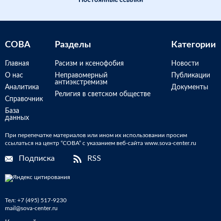
Постоянные ссылки
СОВА
Разделы
Категории
Главная
Расизм и ксенофобия
Новости
О нас
Неправомерный
Публикации
антиэкстремизм
Аналитика
Документы
Религия в светском обществе
Справочник
База
данных
При перепечатке материалов или ином их использовании просим
ссылаться на центр “СОВА” с указанием веб-сайта www.sova-center.ru
Подписка
RSS
Тел:
+7 (495) 517-9230
mail@sova-center.ru