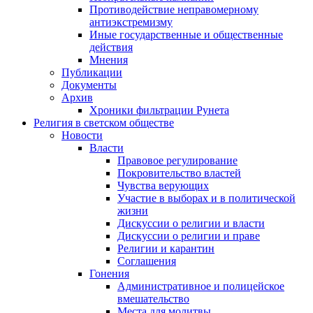
Противодействие неправомерному
антиэкстремизму
Иные государственные и общественные
действия
Мнения
Публикации
Документы
Архив
Хроники фильтрации Рунета
Религия в светском обществе
Новости
Власти
Правовое регулирование
Покровительство властей
Чувства верующих
Участие в выборах и в политической
жизни
Дискуссии о религии и власти
Дискуссии о религии и праве
Религии и карантин
Соглашения
Гонения
Административное и полицейское
вмешательство
Места для молитвы