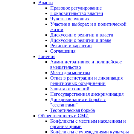
Власти
Правовое регулирование
Покровительство властей
Чувства верующих
Участие в выборах и в политической
жизни
Дискуссии о религии и власти
Дискуссии о религии и праве
Религии и карантин
Соглашения
Гонения
Административное и полицейское
вмешательство
Места для молитвы
Отказ в регистрации и ликвидация
религиозных объединений
Защита от гонений
Негосударственная дискриминация
Дискриминация и борьба с
"сектантами"
Теоретическая борьба
Общественность и СМИ
Конфликты с местным населением и
организациями
Конфликты с учреждениями культуры