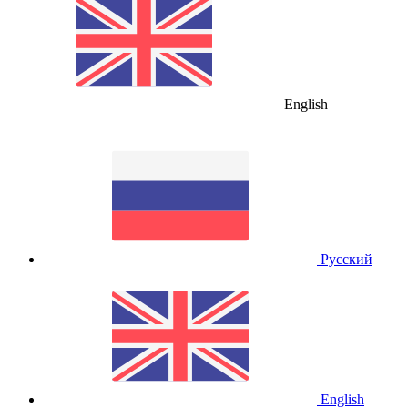
English
Русский
English