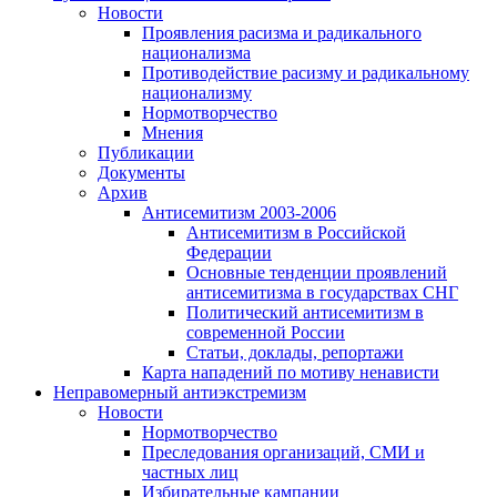
Новости
Проявления расизма и радикального
национализма
Противодействие расизму и радикальному
национализму
Нормотворчество
Мнения
Публикации
Документы
Архив
Антисемитизм 2003-2006
Антисемитизм в Российской
Федерации
Основные тенденции проявлений
антисемитизма в государствах СНГ
Политический антисемитизм в
современной России
Статьи, доклады, репортажи
Карта нападений по мотиву ненависти
Неправомерный антиэкстремизм
Новости
Нормотворчество
Преследования организаций, СМИ и
частных лиц
Избирательные кампании