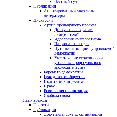
Честный суд
Публикации
Аннотированный указатель
литературы
Дискуссии
Архив предыдущего проекта
Дискуссия о "кризисе
либерализма"
Идеология консерватизма
Национальная идея
Пути легитимации "управляемой
демократии"
Ужесточение уголовного и
уголовно-процесуального
законодательства
Барометр демократии
Гражданское общество
Политический режим
Право
Революция и оппозиция
Свобода слова
Язык вражды
Новости
Публикации
Документы других организаций