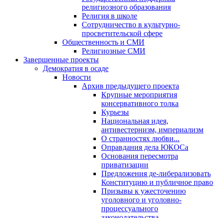
религиозного образования
Религия в школе
Сотрудничество в культурно-
просветительской сфере
Общественность и СМИ
Религиозные СМИ
Завершенные проекты
Демократия в осаде
Новости
Архив предыдущего проекта
Крупные мероприятия
консервативного толка
Курьезы
Национальная идея,
антивестернизм, империализм
О странностях любви...
Оправдания дела ЮКОСа
Основания пересмотра
приватизации
Предложения де-либерализовать
Конституцию и публичное право
Призывы к ужесточению
уголовного и уголовно-
процессуального
законодательства