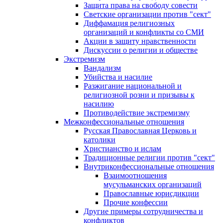
Защита права на свободу совести
Светские организации против "сект"
Диффамация религиозных
организаций и конфликты со СМИ
Акции в защиту нравственности
Дискуссии о религии и обществе
Экстремизм
Вандализм
Убийства и насилие
Разжигание национальной и
религиозной розни и призывы к
насилию
Противодействие экстремизму
Межконфессиональные отношения
Русская Православная Церковь и
католики
Христианство и ислам
Традиционные религии против "сект"
Внутриконфессиональные отношения
Взаимоотношения
мусульманских организаций
Православные юрисдикции
Прочие конфессии
Другие примеры сотрудничества и
конфликтов