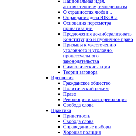
Национальная идея,
антивестернизм, империализм
О странностях любви...
Оправдания дела ЮКОСа
Основания пересмотра
приватизации
Предложения де-либерализовать
Конституцию и публичное право
Призывы к ужесточению
уголовного и уголовно-
процессуального
законодательства
Символические акции
Теории заговора
Идеология
Гражданское общество
Политический режим
Право
Революция и контрреволюция
Свобода слова
Практика
Приватность
Свобода слова
Справедливые выборы
Хорошая полиция