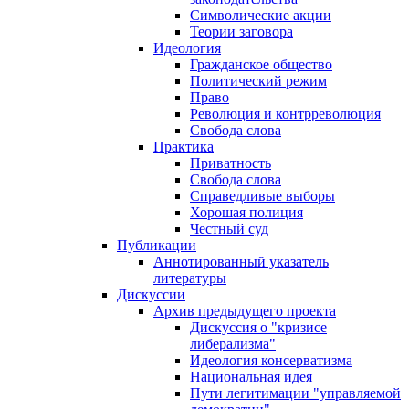
Символические акции
Теории заговора
Идеология
Гражданское общество
Политический режим
Право
Революция и контрреволюция
Свобода слова
Практика
Приватность
Свобода слова
Справедливые выборы
Хорошая полиция
Честный суд
Публикации
Аннотированный указатель
литературы
Дискуссии
Архив предыдущего проекта
Дискуссия о "кризисе
либерализма"
Идеология консерватизма
Национальная идея
Пути легитимации "управляемой