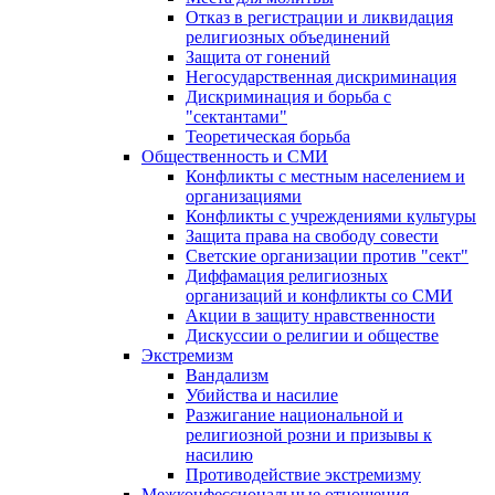
Отказ в регистрации и ликвидация
религиозных объединений
Защита от гонений
Негосударственная дискриминация
Дискриминация и борьба с
"сектантами"
Теоретическая борьба
Общественность и СМИ
Конфликты с местным населением и
организациями
Конфликты с учреждениями культуры
Защита права на свободу совести
Светские организации против "сект"
Диффамация религиозных
организаций и конфликты со СМИ
Акции в защиту нравственности
Дискуссии о религии и обществе
Экстремизм
Вандализм
Убийства и насилие
Разжигание национальной и
религиозной розни и призывы к
насилию
Противодействие экстремизму
Межконфессиональные отношения