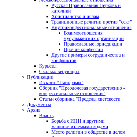
Русская Православная Церковь и
католики
Христианство и ислам
Традиционные религии против "сект"
Внутриконфессиональные отношения
Взаимоотношения
мусульманских организаций
Православные юрисдикции
Прочие конфессии
Другие примеры сотрудничества и
конфликтов
Курьезы
Сколько верующих
Публикации
Из книг "Панорамы"
Сборник "Преодолевая государственно -
конфессиональные отношения"
Статьи сборника "Пределы светскости"
Документы
Архив
Власть
Борьба с ИНН и другими
машиночитаемыми кодами
Место религии в обществе в целом