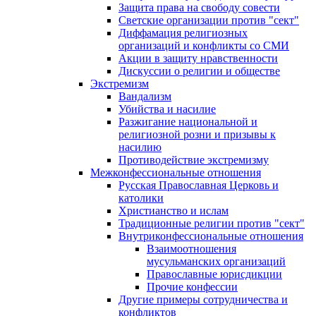
Защита права на свободу совести
Светские организации против "сект"
Диффамация религиозных
организаций и конфликты со СМИ
Акции в защиту нравственности
Дискуссии о религии и обществе
Экстремизм
Вандализм
Убийства и насилие
Разжигание национальной и
религиозной розни и призывы к
насилию
Противодействие экстремизму
Межконфессиональные отношения
Русская Православная Церковь и
католики
Христианство и ислам
Традиционные религии против "сект"
Внутриконфессиональные отношения
Взаимоотношения
мусульманских организаций
Православные юрисдикции
Прочие конфессии
Другие примеры сотрудничества и
конфликтов