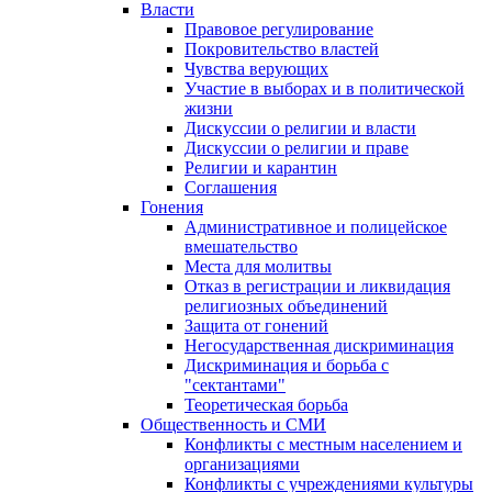
Власти
Правовое регулирование
Покровительство властей
Чувства верующих
Участие в выборах и в политической
жизни
Дискуссии о религии и власти
Дискуссии о религии и праве
Религии и карантин
Соглашения
Гонения
Административное и полицейское
вмешательство
Места для молитвы
Отказ в регистрации и ликвидация
религиозных объединений
Защита от гонений
Негосударственная дискриминация
Дискриминация и борьба с
"сектантами"
Теоретическая борьба
Общественность и СМИ
Конфликты с местным населением и
организациями
Конфликты с учреждениями культуры