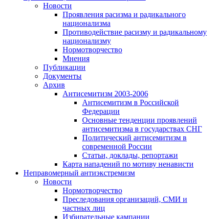
Новости
Проявления расизма и радикального
национализма
Противодействие расизму и радикальному
национализму
Нормотворчество
Мнения
Публикации
Документы
Архив
Антисемитизм 2003-2006
Антисемитизм в Российской
Федерации
Основные тенденции проявлений
антисемитизма в государствах СНГ
Политический антисемитизм в
современной России
Статьи, доклады, репортажи
Карта нападений по мотиву ненависти
Неправомерный антиэкстремизм
Новости
Нормотворчество
Преследования организаций, СМИ и
частных лиц
Избирательные кампании