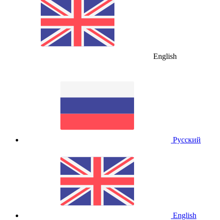
English
Русский
English