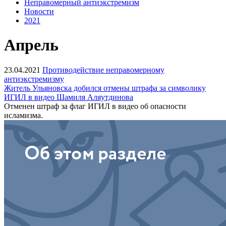
Неправомерный антиэкстремизм
Новости
2021
Апрель
23.04.2021
Противодействие неправомерному
антиэкстремизму
Житель Ульяновска добился отмены штрафа за символику
ИГИЛ в видео Шамиля Аляутдинова
Отменен штраф за флаг ИГИЛ в видео об опасности
исламизма.