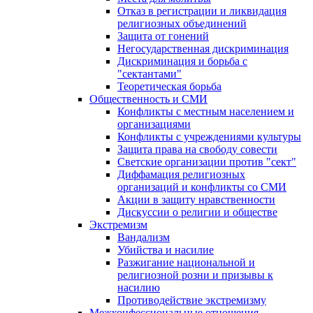
Отказ в регистрации и ликвидация
религиозных объединений
Защита от гонений
Негосударственная дискриминация
Дискриминация и борьба с
"сектантами"
Теоретическая борьба
Общественность и СМИ
Конфликты с местным населением и
организациями
Конфликты с учреждениями культуры
Защита права на свободу совести
Светские организации против "сект"
Диффамация религиозных
организаций и конфликты со СМИ
Акции в защиту нравственности
Дискуссии о религии и обществе
Экстремизм
Вандализм
Убийства и насилие
Разжигание национальной и
религиозной розни и призывы к
насилию
Противодействие экстремизму
Межконфессиональные отношения