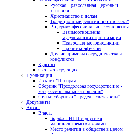
Русская Православная Церковь и
католики
Христианство и ислам
Традиционные религии против "сект"
Внутриконфессиональные отношения
Взаимоотношения
мусульманских организаций
Православные юрисдикции
Прочие конфессии
Другие примеры сотрудничества и
конфликтов
Курьезы
Сколько верующих
Публикации
Из книг "Панорамы"
Сборник "Преодолевая государственно -
конфессиональные отношения"
Статьи сборника "Пределы светскости"
Документы
Архив
Власть
Борьба с ИНН и другими
машиночитаемыми кодами
Место религии в обществе в целом