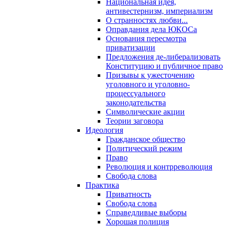
Национальная идея,
антивестернизм, империализм
О странностях любви...
Оправдания дела ЮКОСа
Основания пересмотра
приватизации
Предложения де-либерализовать
Конституцию и публичное право
Призывы к ужесточению
уголовного и уголовно-
процессуального
законодательства
Символические акции
Теории заговора
Идеология
Гражданское общество
Политический режим
Право
Революция и контрреволюция
Свобода слова
Практика
Приватность
Свобода слова
Справедливые выборы
Хорошая полиция