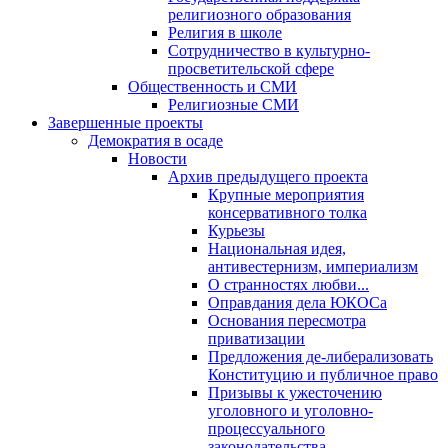
религиозного образования
Религия в школе
Сотрудничество в культурно-
просветительской сфере
Общественность и СМИ
Религиозные СМИ
Завершенные проекты
Демократия в осаде
Новости
Архив предыдущего проекта
Крупные мероприятия
консервативного толка
Курьезы
Национальная идея,
антивестернизм, империализм
О странностях любви...
Оправдания дела ЮКОСа
Основания пересмотра
приватизации
Предложения де-либерализовать
Конституцию и публичное право
Призывы к ужесточению
уголовного и уголовно-
процессуального
законодательства