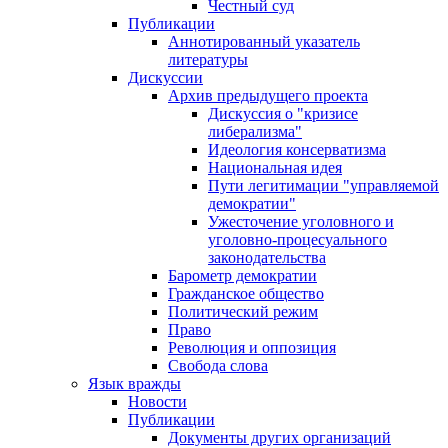
Честный суд
Публикации
Аннотированный указатель
литературы
Дискуссии
Архив предыдущего проекта
Дискуссия о "кризисе
либерализма"
Идеология консерватизма
Национальная идея
Пути легитимации "управляемой
демократии"
Ужесточение уголовного и
уголовно-процесуального
законодательства
Барометр демократии
Гражданское общество
Политический режим
Право
Революция и оппозиция
Свобода слова
Язык вражды
Новости
Публикации
Документы других организаций