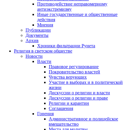
Противодействие неправомерному
антиэкстремизму
Иные государственные и общественные
действия
Мнения
Публикации
Документы
Архив
Хроники фильтрации Рунета
Религия в светском обществе
Новости
Власти
Правовое регулирование
Покровительство властей
Чувства верующих
Участие в выборах и в политической
жизни
Дискуссии о религии и власти
Дискуссии о религии и праве
Религии и карантин
Соглашения
Гонения
Административное и полицейское
вмешательство
Места для молитвы