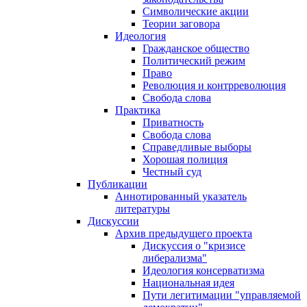
Символические акции
Теории заговора
Идеология
Гражданское общество
Политический режим
Право
Революция и контрреволюция
Свобода слова
Практика
Приватность
Свобода слова
Справедливые выборы
Хорошая полиция
Честный суд
Публикации
Аннотированный указатель
литературы
Дискуссии
Архив предыдущего проекта
Дискуссия о "кризисе
либерализма"
Идеология консерватизма
Национальная идея
Пути легитимации "управляемой