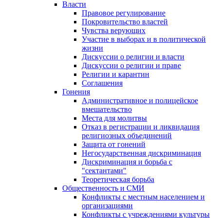
Власти
Правовое регулирование
Покровительство властей
Чувства верующих
Участие в выборах и в политической
жизни
Дискуссии о религии и власти
Дискуссии о религии и праве
Религии и карантин
Соглашения
Гонения
Административное и полицейское
вмешательство
Места для молитвы
Отказ в регистрации и ликвидация
религиозных объединений
Защита от гонений
Негосударственная дискриминация
Дискриминация и борьба с
"сектантами"
Теоретическая борьба
Общественность и СМИ
Конфликты с местным населением и
организациями
Конфликты с учреждениями культуры