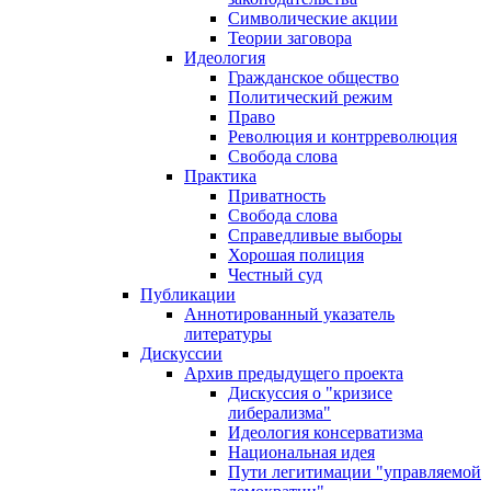
Символические акции
Теории заговора
Идеология
Гражданское общество
Политический режим
Право
Революция и контрреволюция
Свобода слова
Практика
Приватность
Свобода слова
Справедливые выборы
Хорошая полиция
Честный суд
Публикации
Аннотированный указатель
литературы
Дискуссии
Архив предыдущего проекта
Дискуссия о "кризисе
либерализма"
Идеология консерватизма
Национальная идея
Пути легитимации "управляемой