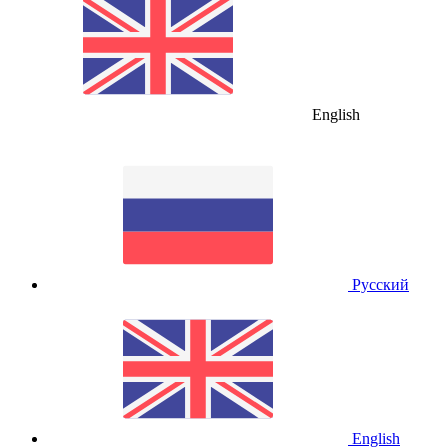
English
Русский
English