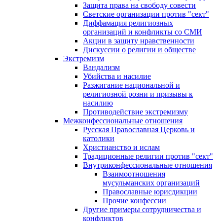
Защита права на свободу совести
Светские организации против "сект"
Диффамация религиозных
организаций и конфликты со СМИ
Акции в защиту нравственности
Дискуссии о религии и обществе
Экстремизм
Вандализм
Убийства и насилие
Разжигание национальной и
религиозной розни и призывы к
насилию
Противодействие экстремизму
Межконфессиональные отношения
Русская Православная Церковь и
католики
Христианство и ислам
Традиционные религии против "сект"
Внутриконфессиональные отношения
Взаимоотношения
мусульманских организаций
Православные юрисдикции
Прочие конфессии
Другие примеры сотрудничества и
конфликтов