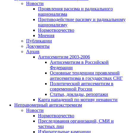
Новости
Проявления расизма и радикального
национализма
Противодействие расизму и радикальному
национализму
Нормотворчество
Мнения
Публикации
Документы
Архив
Антисемитизм 2003-2006
Антисемитизм в Российской
Федерации
Основные тенденции проявлений
антисемитизма в государствах СНГ
Политический антисемитизм в
современной России
Статьи, доклады, репортажи
Карта нападений по мотиву ненависти
Неправомерный антиэкстремизм
Новости
Нормотворчество
Преследования организаций, СМИ и
частных лиц
Избирательные кампании