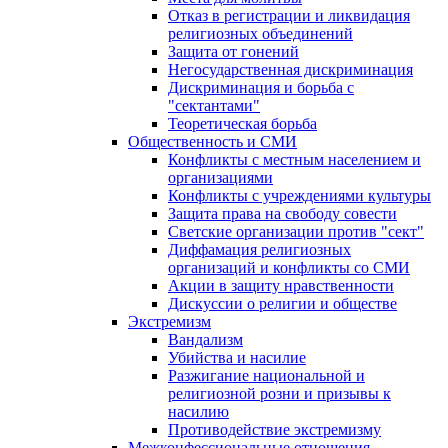
Отказ в регистрации и ликвидация
религиозных объединений
Защита от гонений
Негосударственная дискриминация
Дискриминация и борьба с
"сектантами"
Теоретическая борьба
Общественность и СМИ
Конфликты с местным населением и
организациями
Конфликты с учреждениями культуры
Защита права на свободу совести
Светские организации против "сект"
Диффамация религиозных
организаций и конфликты со СМИ
Акции в защиту нравственности
Дискуссии о религии и обществе
Экстремизм
Вандализм
Убийства и насилие
Разжигание национальной и
религиозной розни и призывы к
насилию
Противодействие экстремизму
Межконфессиональные отношения