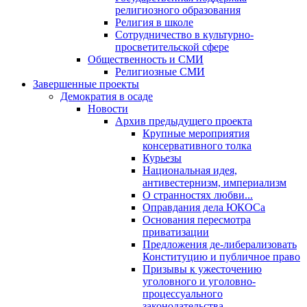
религиозного образования
Религия в школе
Сотрудничество в культурно-
просветительской сфере
Общественность и СМИ
Религиозные СМИ
Завершенные проекты
Демократия в осаде
Новости
Архив предыдущего проекта
Крупные мероприятия
консервативного толка
Курьезы
Национальная идея,
антивестернизм, империализм
О странностях любви...
Оправдания дела ЮКОСа
Основания пересмотра
приватизации
Предложения де-либерализовать
Конституцию и публичное право
Призывы к ужесточению
уголовного и уголовно-
процессуального
законодательства