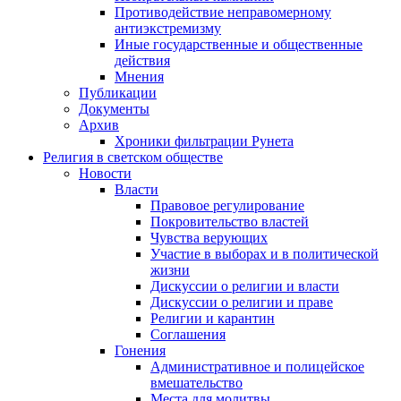
Противодействие неправомерному
антиэкстремизму
Иные государственные и общественные
действия
Мнения
Публикации
Документы
Архив
Хроники фильтрации Рунета
Религия в светском обществе
Новости
Власти
Правовое регулирование
Покровительство властей
Чувства верующих
Участие в выборах и в политической
жизни
Дискуссии о религии и власти
Дискуссии о религии и праве
Религии и карантин
Соглашения
Гонения
Административное и полицейское
вмешательство
Места для молитвы