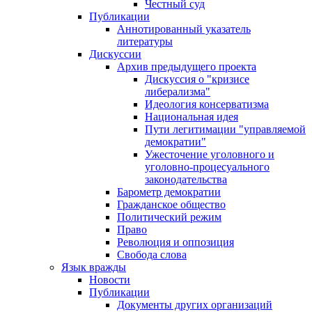
Честный суд
Публикации
Аннотированный указатель
литературы
Дискуссии
Архив предыдущего проекта
Дискуссия о "кризисе
либерализма"
Идеология консерватизма
Национальная идея
Пути легитимации "управляемой
демократии"
Ужесточение уголовного и
уголовно-процесуального
законодательства
Барометр демократии
Гражданское общество
Политический режим
Право
Революция и оппозиция
Свобода слова
Язык вражды
Новости
Публикации
Документы других организаций