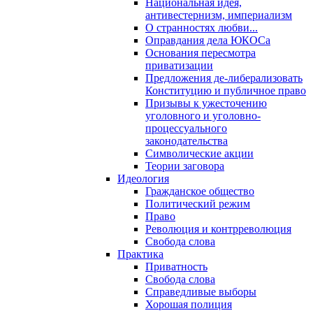
Национальная идея,
антивестернизм, империализм
О странностях любви...
Оправдания дела ЮКОСа
Основания пересмотра
приватизации
Предложения де-либерализовать
Конституцию и публичное право
Призывы к ужесточению
уголовного и уголовно-
процессуального
законодательства
Символические акции
Теории заговора
Идеология
Гражданское общество
Политический режим
Право
Революция и контрреволюция
Свобода слова
Практика
Приватность
Свобода слова
Справедливые выборы
Хорошая полиция