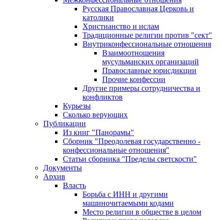
Русская Православная Церковь и
католики
Христианство и ислам
Традиционные религии против "сект"
Внутриконфессиональные отношения
Взаимоотношения
мусульманских организаций
Православные юрисдикции
Прочие конфессии
Другие примеры сотрудничества и
конфликтов
Курьезы
Сколько верующих
Публикации
Из книг "Панорамы"
Сборник "Преодолевая государственно -
конфессиональные отношения"
Статьи сборника "Пределы светскости"
Документы
Архив
Власть
Борьба с ИНН и другими
машиночитаемыми кодами
Место религии в обществе в целом