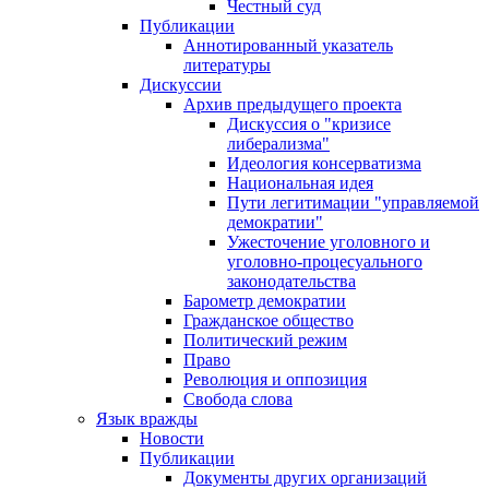
Честный суд
Публикации
Аннотированный указатель
литературы
Дискуссии
Архив предыдущего проекта
Дискуссия о "кризисе
либерализма"
Идеология консерватизма
Национальная идея
Пути легитимации "управляемой
демократии"
Ужесточение уголовного и
уголовно-процесуального
законодательства
Барометр демократии
Гражданское общество
Политический режим
Право
Революция и оппозиция
Свобода слова
Язык вражды
Новости
Публикации
Документы других организаций