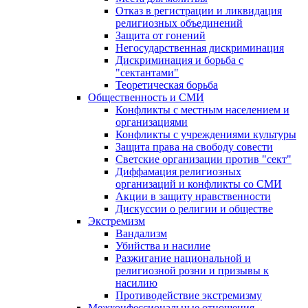
Отказ в регистрации и ликвидация
религиозных объединений
Защита от гонений
Негосударственная дискриминация
Дискриминация и борьба с
"сектантами"
Теоретическая борьба
Общественность и СМИ
Конфликты с местным населением и
организациями
Конфликты с учреждениями культуры
Защита права на свободу совести
Светские организации против "сект"
Диффамация религиозных
организаций и конфликты со СМИ
Акции в защиту нравственности
Дискуссии о религии и обществе
Экстремизм
Вандализм
Убийства и насилие
Разжигание национальной и
религиозной розни и призывы к
насилию
Противодействие экстремизму
Межконфессиональные отношения