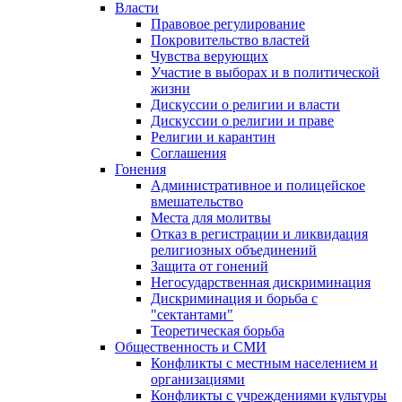
Власти
Правовое регулирование
Покровительство властей
Чувства верующих
Участие в выборах и в политической
жизни
Дискуссии о религии и власти
Дискуссии о религии и праве
Религии и карантин
Соглашения
Гонения
Административное и полицейское
вмешательство
Места для молитвы
Отказ в регистрации и ликвидация
религиозных объединений
Защита от гонений
Негосударственная дискриминация
Дискриминация и борьба с
"сектантами"
Теоретическая борьба
Общественность и СМИ
Конфликты с местным населением и
организациями
Конфликты с учреждениями культуры