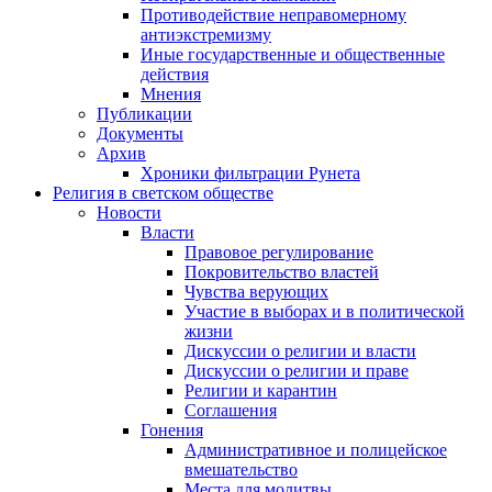
Противодействие неправомерному
антиэкстремизму
Иные государственные и общественные
действия
Мнения
Публикации
Документы
Архив
Хроники фильтрации Рунета
Религия в светском обществе
Новости
Власти
Правовое регулирование
Покровительство властей
Чувства верующих
Участие в выборах и в политической
жизни
Дискуссии о религии и власти
Дискуссии о религии и праве
Религии и карантин
Соглашения
Гонения
Административное и полицейское
вмешательство
Места для молитвы