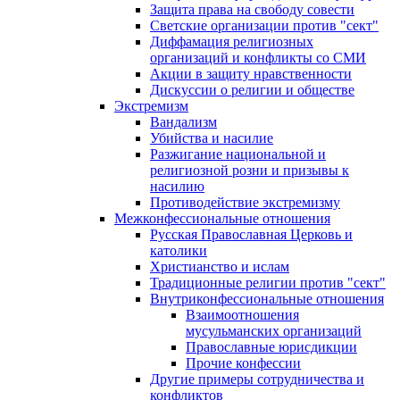
Защита права на свободу совести
Светские организации против "сект"
Диффамация религиозных
организаций и конфликты со СМИ
Акции в защиту нравственности
Дискуссии о религии и обществе
Экстремизм
Вандализм
Убийства и насилие
Разжигание национальной и
религиозной розни и призывы к
насилию
Противодействие экстремизму
Межконфессиональные отношения
Русская Православная Церковь и
католики
Христианство и ислам
Традиционные религии против "сект"
Внутриконфессиональные отношения
Взаимоотношения
мусульманских организаций
Православные юрисдикции
Прочие конфессии
Другие примеры сотрудничества и
конфликтов