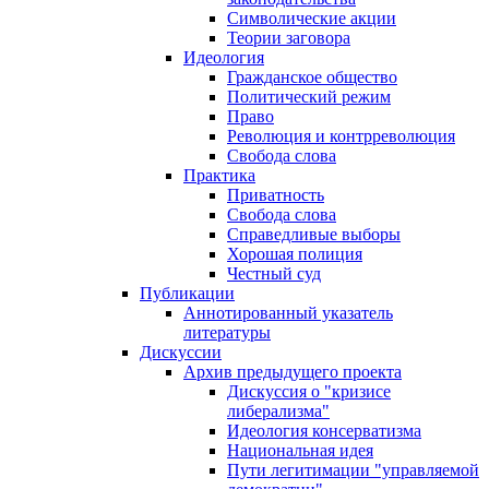
Символические акции
Теории заговора
Идеология
Гражданское общество
Политический режим
Право
Революция и контрреволюция
Свобода слова
Практика
Приватность
Свобода слова
Справедливые выборы
Хорошая полиция
Честный суд
Публикации
Аннотированный указатель
литературы
Дискуссии
Архив предыдущего проекта
Дискуссия о "кризисе
либерализма"
Идеология консерватизма
Национальная идея
Пути легитимации "управляемой