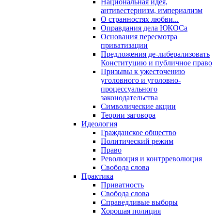
Национальная идея,
антивестернизм, империализм
О странностях любви...
Оправдания дела ЮКОСа
Основания пересмотра
приватизации
Предложения де-либерализовать
Конституцию и публичное право
Призывы к ужесточению
уголовного и уголовно-
процессуального
законодательства
Символические акции
Теории заговора
Идеология
Гражданское общество
Политический режим
Право
Революция и контрреволюция
Свобода слова
Практика
Приватность
Свобода слова
Справедливые выборы
Хорошая полиция