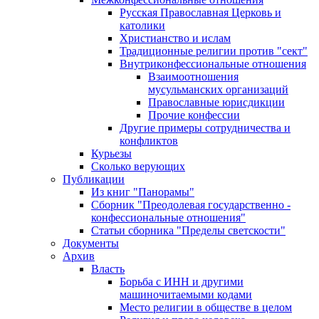
Русская Православная Церковь и
католики
Христианство и ислам
Традиционные религии против "сект"
Внутриконфессиональные отношения
Взаимоотношения
мусульманских организаций
Православные юрисдикции
Прочие конфессии
Другие примеры сотрудничества и
конфликтов
Курьезы
Сколько верующих
Публикации
Из книг "Панорамы"
Сборник "Преодолевая государственно -
конфессиональные отношения"
Статьи сборника "Пределы светскости"
Документы
Архив
Власть
Борьба с ИНН и другими
машиночитаемыми кодами
Место религии в обществе в целом