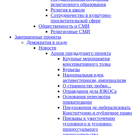
религиозного образования
Религия в школе
Сотрудничество в культурно-
просветительской сфере
Общественность и СМИ
Религиозные СМИ
Завершенные проекты
Демократия в осаде
Новости
Архив предыдущего проекта
Крупные мероприятия
консервативного толка
Курьезы
Национальная идея,
антивестернизм, империализм
О странностях любви...
Оправдания дела ЮКОСа
Основания пересмотра
приватизации
Предложения де-либерализовать
Конституцию и публичное право
Призывы к ужесточению
уголовного и уголовно-
процессуального
законодательства