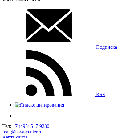
Подписка
RSS
Тел:
+7 (495) 517-9230
mail@sova-center.ru
Карта сайта