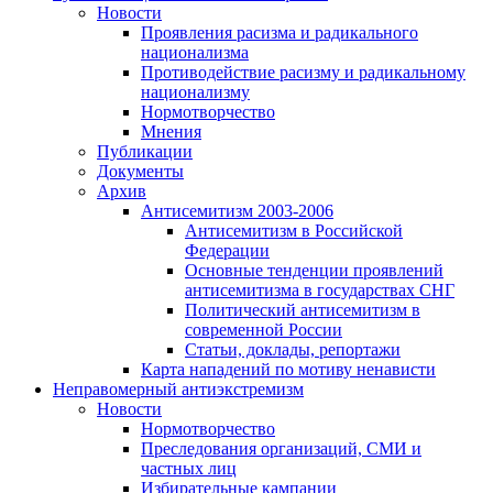
Новости
Проявления расизма и радикального
национализма
Противодействие расизму и радикальному
национализму
Нормотворчество
Мнения
Публикации
Документы
Архив
Антисемитизм 2003-2006
Антисемитизм в Российской
Федерации
Основные тенденции проявлений
антисемитизма в государствах СНГ
Политический антисемитизм в
современной России
Статьи, доклады, репортажи
Карта нападений по мотиву ненависти
Неправомерный антиэкстремизм
Новости
Нормотворчество
Преследования организаций, СМИ и
частных лиц
Избирательные кампании