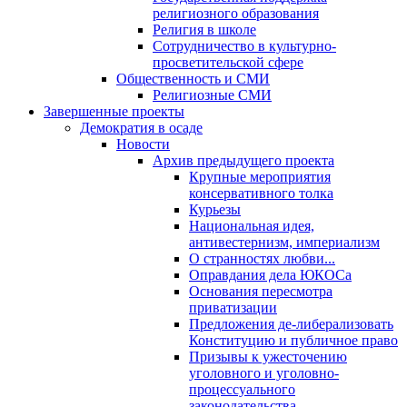
религиозного образования
Религия в школе
Сотрудничество в культурно-
просветительской сфере
Общественность и СМИ
Религиозные СМИ
Завершенные проекты
Демократия в осаде
Новости
Архив предыдущего проекта
Крупные мероприятия
консервативного толка
Курьезы
Национальная идея,
антивестернизм, империализм
О странностях любви...
Оправдания дела ЮКОСа
Основания пересмотра
приватизации
Предложения де-либерализовать
Конституцию и публичное право
Призывы к ужесточению
уголовного и уголовно-
процессуального
законодательства