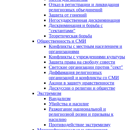
Отказ в регистрации и ликвидация
религиозных объединений
Защита от гонений
Негосударственная дискриминация
Дискриминация и борьба с
"сектантами"
Теоретическая борьба
Общественность и СМИ
Конфликты с местным населением и
организациями
Конфликты с учреждениями культуры
Защита права на свободу совести
Светские организации против "сект"
Диффамация религиозных
организаций и конфликты со СМИ
Акции в защиту нравственности
Дискуссии о религии и обществе
Экстремизм
Вандализм
Убийства и насилие
Разжигание национальной и
религиозной розни и призывы к
насилию
Противодействие экстремизму
Межконфессиональные отношения