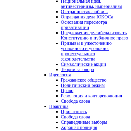
Национальная идея,
антивестернизм, империализм
О странностях любви...
Оправдания дела ЮКОСа
Основания пересмотра
приватизации
Предложения де-либерализовать
Конституцию и публичное право
Призывы к ужесточению
уголовного и уголовно-
процессуального
законодательства
Символические акции
Теории заговора
Идеология
Гражданское общество
Политический режим
Право
Революция и контрреволюция
Свобода слова
Практика
Приватность
Свобода слова
Справедливые выборы
Хорошая полиция