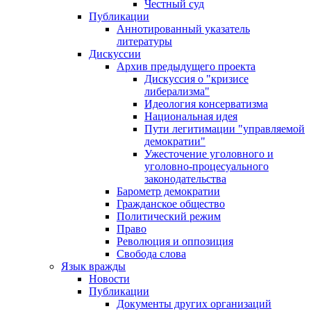
Честный суд
Публикации
Аннотированный указатель
литературы
Дискуссии
Архив предыдущего проекта
Дискуссия о "кризисе
либерализма"
Идеология консерватизма
Национальная идея
Пути легитимации "управляемой
демократии"
Ужесточение уголовного и
уголовно-процесуального
законодательства
Барометр демократии
Гражданское общество
Политический режим
Право
Революция и оппозиция
Свобода слова
Язык вражды
Новости
Публикации
Документы других организаций