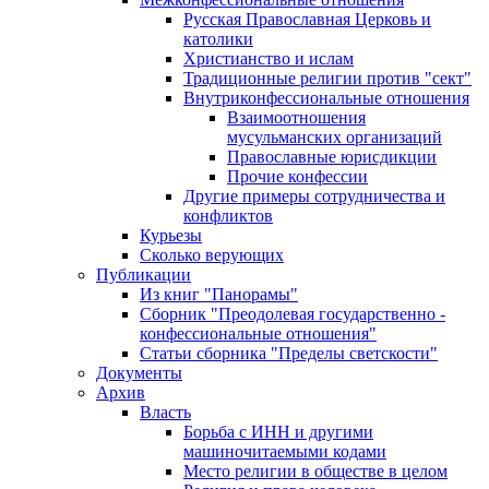
Русская Православная Церковь и
католики
Христианство и ислам
Традиционные религии против "сект"
Внутриконфессиональные отношения
Взаимоотношения
мусульманских организаций
Православные юрисдикции
Прочие конфессии
Другие примеры сотрудничества и
конфликтов
Курьезы
Сколько верующих
Публикации
Из книг "Панорамы"
Сборник "Преодолевая государственно -
конфессиональные отношения"
Статьи сборника "Пределы светскости"
Документы
Архив
Власть
Борьба с ИНН и другими
машиночитаемыми кодами
Место религии в обществе в целом