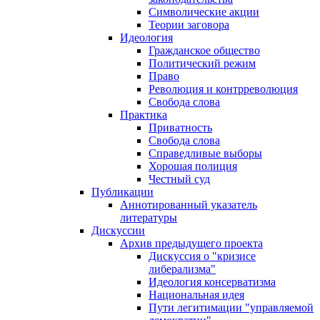
Символические акции
Теории заговора
Идеология
Гражданское общество
Политический режим
Право
Революция и контрреволюция
Свобода слова
Практика
Приватность
Свобода слова
Справедливые выборы
Хорошая полиция
Честный суд
Публикации
Аннотированный указатель
литературы
Дискуссии
Архив предыдущего проекта
Дискуссия о "кризисе
либерализма"
Идеология консерватизма
Национальная идея
Пути легитимации "управляемой