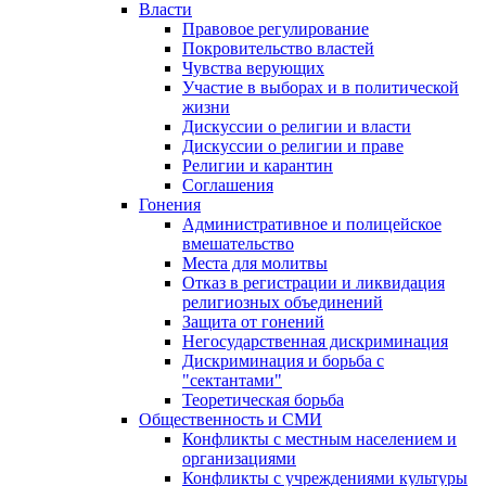
Власти
Правовое регулирование
Покровительство властей
Чувства верующих
Участие в выборах и в политической
жизни
Дискуссии о религии и власти
Дискуссии о религии и праве
Религии и карантин
Соглашения
Гонения
Административное и полицейское
вмешательство
Места для молитвы
Отказ в регистрации и ликвидация
религиозных объединений
Защита от гонений
Негосударственная дискриминация
Дискриминация и борьба с
"сектантами"
Теоретическая борьба
Общественность и СМИ
Конфликты с местным населением и
организациями
Конфликты с учреждениями культуры