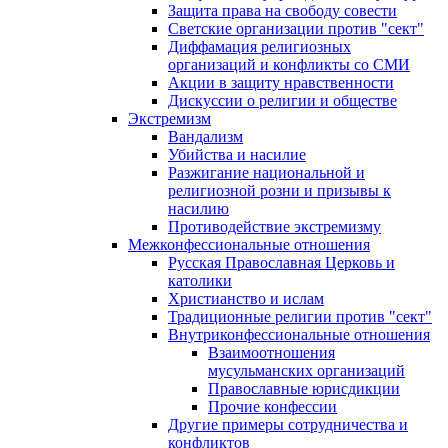
Защита права на свободу совести
Светские организации против "сект"
Диффамация религиозных
организаций и конфликты со СМИ
Акции в защиту нравственности
Дискуссии о религии и обществе
Экстремизм
Вандализм
Убийства и насилие
Разжигание национальной и
религиозной розни и призывы к
насилию
Противодействие экстремизму
Межконфессиональные отношения
Русская Православная Церковь и
католики
Христианство и ислам
Традиционные религии против "сект"
Внутриконфессиональные отношения
Взаимоотношения
мусульманских организаций
Православные юрисдикции
Прочие конфессии
Другие примеры сотрудничества и
конфликтов