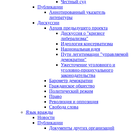
Честный суд
Публикации
Аннотированный указатель
литературы
Дискуссии
Архив предыдущего проекта
Дискуссия о "кризисе
либерализма"
Идеология консерватизма
Национальная идея
Пути легитимации "управляемой
демократии"
Ужесточение уголовного и
уголовно-процесуального
законодательства
Барометр демократии
Гражданское общество
Политический режим
Право
Революция и оппозиция
Свобода слова
Язык вражды
Новости
Публикации
Документы других организаций