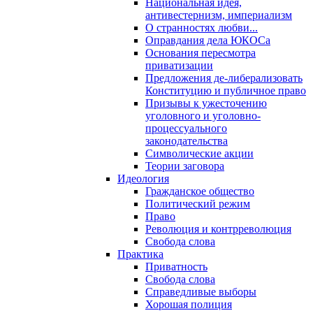
Национальная идея,
антивестернизм, империализм
О странностях любви...
Оправдания дела ЮКОСа
Основания пересмотра
приватизации
Предложения де-либерализовать
Конституцию и публичное право
Призывы к ужесточению
уголовного и уголовно-
процессуального
законодательства
Символические акции
Теории заговора
Идеология
Гражданское общество
Политический режим
Право
Революция и контрреволюция
Свобода слова
Практика
Приватность
Свобода слова
Справедливые выборы
Хорошая полиция