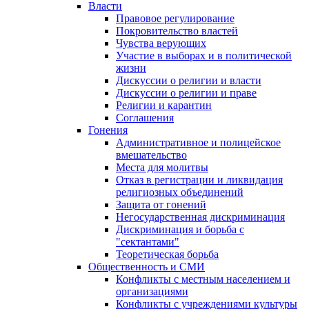
Власти
Правовое регулирование
Покровительство властей
Чувства верующих
Участие в выборах и в политической
жизни
Дискуссии о религии и власти
Дискуссии о религии и праве
Религии и карантин
Соглашения
Гонения
Административное и полицейское
вмешательство
Места для молитвы
Отказ в регистрации и ликвидация
религиозных объединений
Защита от гонений
Негосударственная дискриминация
Дискриминация и борьба с
"сектантами"
Теоретическая борьба
Общественность и СМИ
Конфликты с местным населением и
организациями
Конфликты с учреждениями культуры