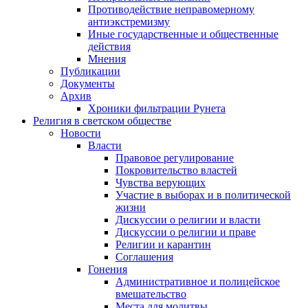
Противодействие неправомерному
антиэкстремизму
Иные государственные и общественные
действия
Мнения
Публикации
Документы
Архив
Хроники фильтрации Рунета
Религия в светском обществе
Новости
Власти
Правовое регулирование
Покровительство властей
Чувства верующих
Участие в выборах и в политической
жизни
Дискуссии о религии и власти
Дискуссии о религии и праве
Религии и карантин
Соглашения
Гонения
Административное и полицейское
вмешательство
Места для молитвы