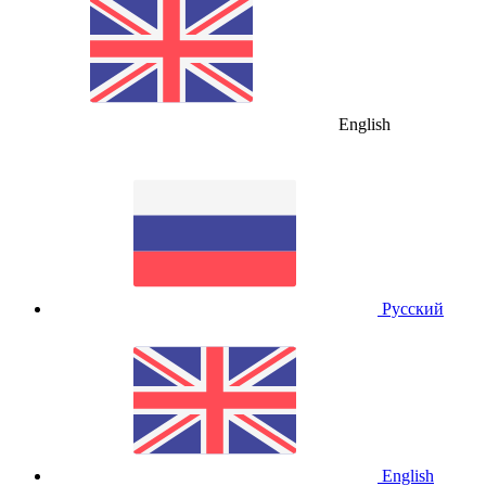
English
Русский
English