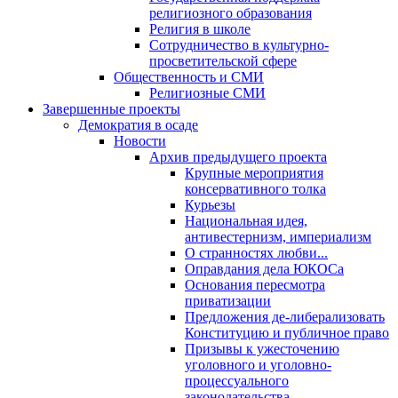
религиозного образования
Религия в школе
Сотрудничество в культурно-
просветительской сфере
Общественность и СМИ
Религиозные СМИ
Завершенные проекты
Демократия в осаде
Новости
Архив предыдущего проекта
Крупные мероприятия
консервативного толка
Курьезы
Национальная идея,
антивестернизм, империализм
О странностях любви...
Оправдания дела ЮКОСа
Основания пересмотра
приватизации
Предложения де-либерализовать
Конституцию и публичное право
Призывы к ужесточению
уголовного и уголовно-
процессуального
законодательства