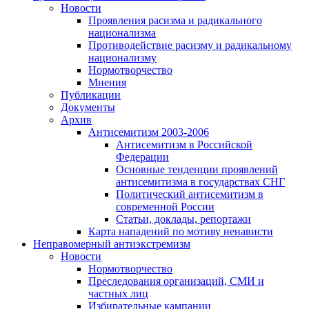
Новости
Проявления расизма и радикального
национализма
Противодействие расизму и радикальному
национализму
Нормотворчество
Мнения
Публикации
Документы
Архив
Антисемитизм 2003-2006
Антисемитизм в Российской
Федерации
Основные тенденции проявлений
антисемитизма в государствах СНГ
Политический антисемитизм в
современной России
Статьи, доклады, репортажи
Карта нападений по мотиву ненависти
Неправомерный антиэкстремизм
Новости
Нормотворчество
Преследования организаций, СМИ и
частных лиц
Избирательные кампании