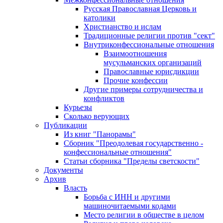
Русская Православная Церковь и
католики
Христианство и ислам
Традиционные религии против "сект"
Внутриконфессиональные отношения
Взаимоотношения
мусульманских организаций
Православные юрисдикции
Прочие конфессии
Другие примеры сотрудничества и
конфликтов
Курьезы
Сколько верующих
Публикации
Из книг "Панорамы"
Сборник "Преодолевая государственно -
конфессиональные отношения"
Статьи сборника "Пределы светскости"
Документы
Архив
Власть
Борьба с ИНН и другими
машиночитаемыми кодами
Место религии в обществе в целом