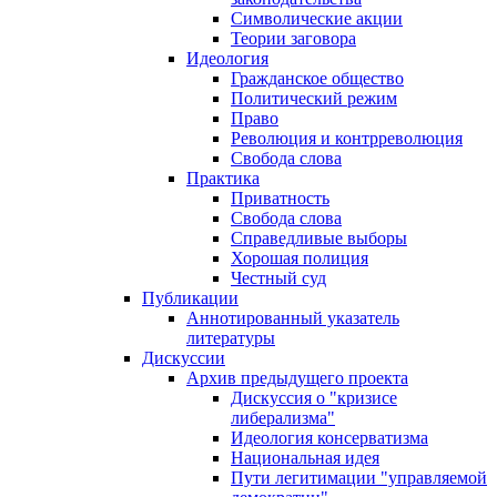
Символические акции
Теории заговора
Идеология
Гражданское общество
Политический режим
Право
Революция и контрреволюция
Свобода слова
Практика
Приватность
Свобода слова
Справедливые выборы
Хорошая полиция
Честный суд
Публикации
Аннотированный указатель
литературы
Дискуссии
Архив предыдущего проекта
Дискуссия о "кризисе
либерализма"
Идеология консерватизма
Национальная идея
Пути легитимации "управляемой