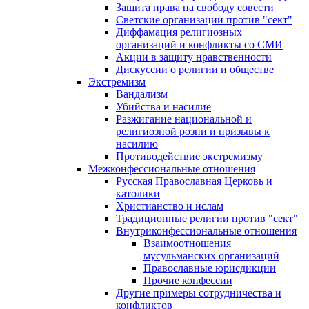
Защита права на свободу совести
Светские организации против "сект"
Диффамация религиозных
организаций и конфликты со СМИ
Акции в защиту нравственности
Дискуссии о религии и обществе
Экстремизм
Вандализм
Убийства и насилие
Разжигание национальной и
религиозной розни и призывы к
насилию
Противодействие экстремизму
Межконфессиональные отношения
Русская Православная Церковь и
католики
Христианство и ислам
Традиционные религии против "сект"
Внутриконфессиональные отношения
Взаимоотношения
мусульманских организаций
Православные юрисдикции
Прочие конфессии
Другие примеры сотрудничества и
конфликтов