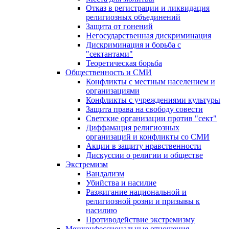
Отказ в регистрации и ликвидация
религиозных объединений
Защита от гонений
Негосударственная дискриминация
Дискриминация и борьба с
"сектантами"
Теоретическая борьба
Общественность и СМИ
Конфликты с местным населением и
организациями
Конфликты с учреждениями культуры
Защита права на свободу совести
Светские организации против "сект"
Диффамация религиозных
организаций и конфликты со СМИ
Акции в защиту нравственности
Дискуссии о религии и обществе
Экстремизм
Вандализм
Убийства и насилие
Разжигание национальной и
религиозной розни и призывы к
насилию
Противодействие экстремизму
Межконфессиональные отношения