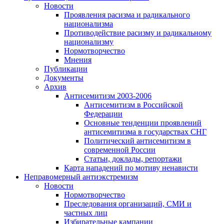
Новости
Проявления расизма и радикального
национализма
Противодействие расизму и радикальному
национализму
Нормотворчество
Мнения
Публикации
Документы
Архив
Антисемитизм 2003-2006
Антисемитизм в Российской
Федерации
Основные тенденции проявлений
антисемитизма в государствах СНГ
Политический антисемитизм в
современной России
Статьи, доклады, репортажи
Карта нападений по мотиву ненависти
Неправомерный антиэкстремизм
Новости
Нормотворчество
Преследования организаций, СМИ и
частных лиц
Избирательные кампании