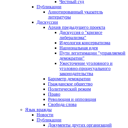
Честный суд
Публикации
Аннотированный указатель
литературы
Дискуссии
Архив предыдущего проекта
Дискуссия о "кризисе
либерализма"
Идеология консерватизма
Национальная идея
Пути легитимации "управляемой
демократии"
Ужесточение уголовного и
уголовно-процесуального
законодательства
Барометр демократии
Гражданское общество
Политический режим
Право
Революция и оппозиция
Свобода слова
Язык вражды
Новости
Публикации
Документы других организаций