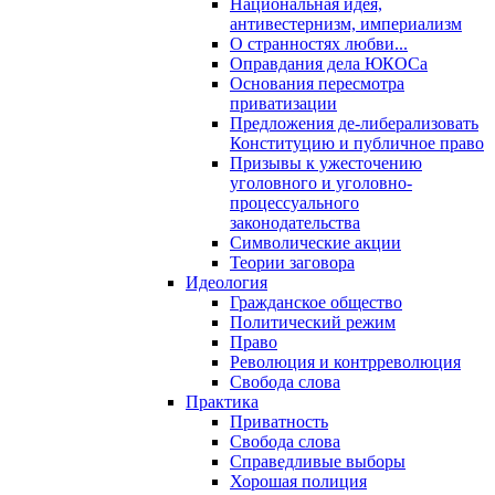
Национальная идея,
антивестернизм, империализм
О странностях любви...
Оправдания дела ЮКОСа
Основания пересмотра
приватизации
Предложения де-либерализовать
Конституцию и публичное право
Призывы к ужесточению
уголовного и уголовно-
процессуального
законодательства
Символические акции
Теории заговора
Идеология
Гражданское общество
Политический режим
Право
Революция и контрреволюция
Свобода слова
Практика
Приватность
Свобода слова
Справедливые выборы
Хорошая полиция