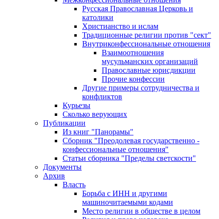
Русская Православная Церковь и
католики
Христианство и ислам
Традиционные религии против "сект"
Внутриконфессиональные отношения
Взаимоотношения
мусульманских организаций
Православные юрисдикции
Прочие конфессии
Другие примеры сотрудничества и
конфликтов
Курьезы
Сколько верующих
Публикации
Из книг "Панорамы"
Сборник "Преодолевая государственно -
конфессиональные отношения"
Статьи сборника "Пределы светскости"
Документы
Архив
Власть
Борьба с ИНН и другими
машиночитаемыми кодами
Место религии в обществе в целом