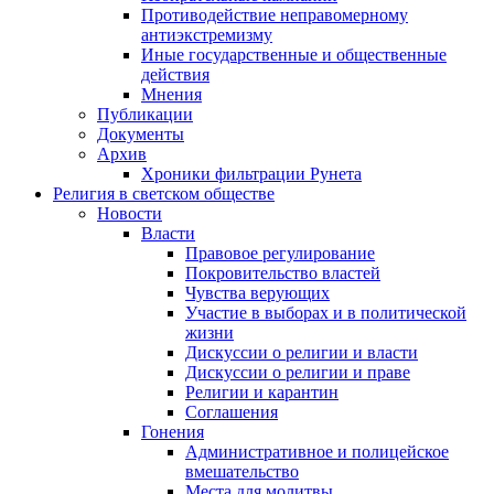
Противодействие неправомерному
антиэкстремизму
Иные государственные и общественные
действия
Мнения
Публикации
Документы
Архив
Хроники фильтрации Рунета
Религия в светском обществе
Новости
Власти
Правовое регулирование
Покровительство властей
Чувства верующих
Участие в выборах и в политической
жизни
Дискуссии о религии и власти
Дискуссии о религии и праве
Религии и карантин
Соглашения
Гонения
Административное и полицейское
вмешательство
Места для молитвы