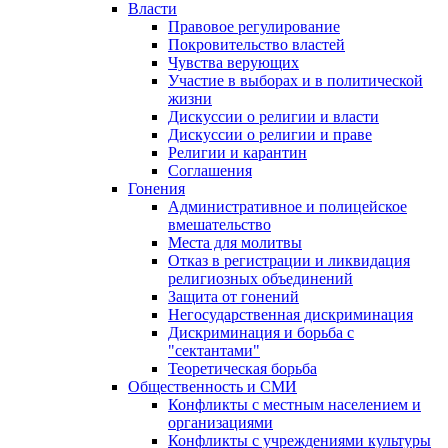
Власти
Правовое регулирование
Покровительство властей
Чувства верующих
Участие в выборах и в политической
жизни
Дискуссии о религии и власти
Дискуссии о религии и праве
Религии и карантин
Соглашения
Гонения
Административное и полицейское
вмешательство
Места для молитвы
Отказ в регистрации и ликвидация
религиозных объединений
Защита от гонений
Негосударственная дискриминация
Дискриминация и борьба с
"сектантами"
Теоретическая борьба
Общественность и СМИ
Конфликты с местным населением и
организациями
Конфликты с учреждениями культуры