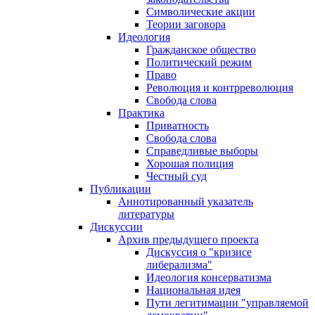
Символические акции
Теории заговора
Идеология
Гражданское общество
Политический режим
Право
Революция и контрреволюция
Свобода слова
Практика
Приватность
Свобода слова
Справедливые выборы
Хорошая полиция
Честный суд
Публикации
Аннотированный указатель
литературы
Дискуссии
Архив предыдущего проекта
Дискуссия о "кризисе
либерализма"
Идеология консерватизма
Национальная идея
Пути легитимации "управляемой