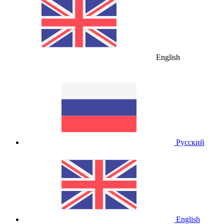
English
Русский
English