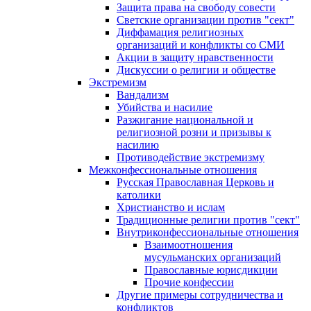
Защита права на свободу совести
Светские организации против "сект"
Диффамация религиозных
организаций и конфликты со СМИ
Акции в защиту нравственности
Дискуссии о религии и обществе
Экстремизм
Вандализм
Убийства и насилие
Разжигание национальной и
религиозной розни и призывы к
насилию
Противодействие экстремизму
Межконфессиональные отношения
Русская Православная Церковь и
католики
Христианство и ислам
Традиционные религии против "сект"
Внутриконфессиональные отношения
Взаимоотношения
мусульманских организаций
Православные юрисдикции
Прочие конфессии
Другие примеры сотрудничества и
конфликтов