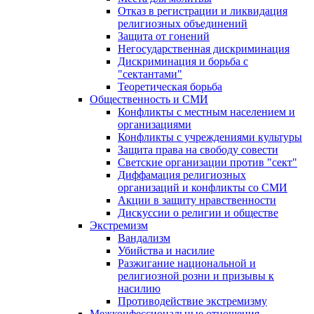
Отказ в регистрации и ликвидация
религиозных объединений
Защита от гонений
Негосударственная дискриминация
Дискриминация и борьба с
"сектантами"
Теоретическая борьба
Общественность и СМИ
Конфликты с местным населением и
организациями
Конфликты с учреждениями культуры
Защита права на свободу совести
Светские организации против "сект"
Диффамация религиозных
организаций и конфликты со СМИ
Акции в защиту нравственности
Дискуссии о религии и обществе
Экстремизм
Вандализм
Убийства и насилие
Разжигание национальной и
религиозной розни и призывы к
насилию
Противодействие экстремизму
Межконфессиональные отношения