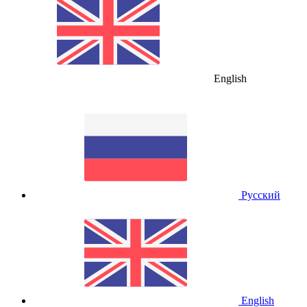
English
Русский
English