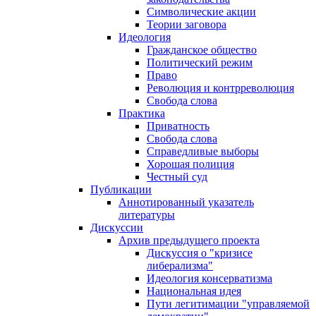
Символические акции
Теории заговора
Идеология
Гражданское общество
Политический режим
Право
Революция и контрреволюция
Свобода слова
Практика
Приватность
Свобода слова
Справедливые выборы
Хорошая полиция
Честный суд
Публикации
Аннотированный указатель
литературы
Дискуссии
Архив предыдущего проекта
Дискуссия о "кризисе
либерализма"
Идеология консерватизма
Национальная идея
Пути легитимации "управляемой