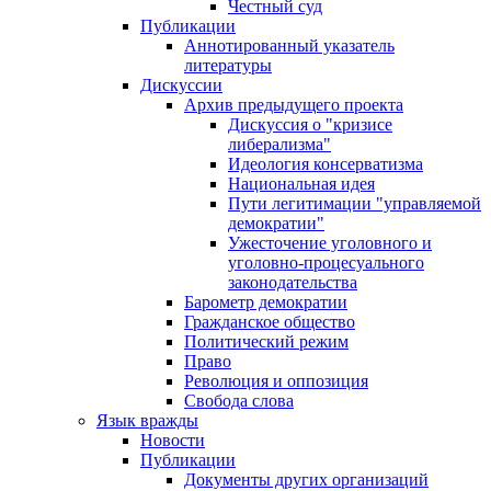
Честный суд
Публикации
Аннотированный указатель
литературы
Дискуссии
Архив предыдущего проекта
Дискуссия о "кризисе
либерализма"
Идеология консерватизма
Национальная идея
Пути легитимации "управляемой
демократии"
Ужесточение уголовного и
уголовно-процесуального
законодательства
Барометр демократии
Гражданское общество
Политический режим
Право
Революция и оппозиция
Свобода слова
Язык вражды
Новости
Публикации
Документы других организаций