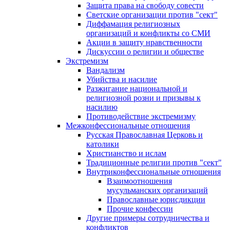
Защита права на свободу совести
Светские организации против "сект"
Диффамация религиозных
организаций и конфликты со СМИ
Акции в защиту нравственности
Дискуссии о религии и обществе
Экстремизм
Вандализм
Убийства и насилие
Разжигание национальной и
религиозной розни и призывы к
насилию
Противодействие экстремизму
Межконфессиональные отношения
Русская Православная Церковь и
католики
Христианство и ислам
Традиционные религии против "сект"
Внутриконфессиональные отношения
Взаимоотношения
мусульманских организаций
Православные юрисдикции
Прочие конфессии
Другие примеры сотрудничества и
конфликтов