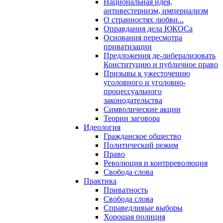
Национальная идея,
антивестернизм, империализм
О странностях любви...
Оправдания дела ЮКОСа
Основания пересмотра
приватизации
Предложения де-либерализовать
Конституцию и публичное право
Призывы к ужесточению
уголовного и уголовно-
процессуального
законодательства
Символические акции
Теории заговора
Идеология
Гражданское общество
Политический режим
Право
Революция и контрреволюция
Свобода слова
Практика
Приватность
Свобода слова
Справедливые выборы
Хорошая полиция