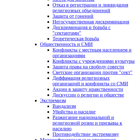
Отказ в регистрации и ликвидация
религиозных объединений
Защита от гонений
Негосударственная дискриминация
Дискриминация и борьба с
"сектантами"
Теоретическая борьба
Общественность и СМИ
Конфликты с местным населением и
организациями
Конфликты с учреждениями культуры
Защита права на свободу совести
Светские организации против "сект"
Диффамация религиозных
организаций и конфликты со СМИ
Акции в защиту нравственности
Дискуссии о религии и обществе
Экстремизм
Вандализм
Убийства и насилие
Разжигание национальной и
религиозной розни и призывы к
насилию
Противодействие экстремизму
Межконфессиональные отношения