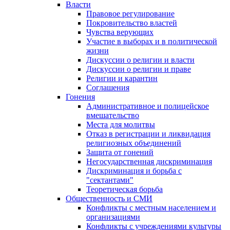
Власти
Правовое регулирование
Покровительство властей
Чувства верующих
Участие в выборах и в политической
жизни
Дискуссии о религии и власти
Дискуссии о религии и праве
Религии и карантин
Соглашения
Гонения
Административное и полицейское
вмешательство
Места для молитвы
Отказ в регистрации и ликвидация
религиозных объединений
Защита от гонений
Негосударственная дискриминация
Дискриминация и борьба с
"сектантами"
Теоретическая борьба
Общественность и СМИ
Конфликты с местным населением и
организациями
Конфликты с учреждениями культуры