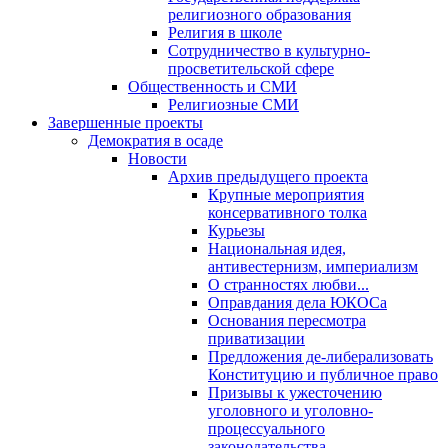
религиозного образования
Религия в школе
Сотрудничество в культурно-
просветительской сфере
Общественность и СМИ
Религиозные СМИ
Завершенные проекты
Демократия в осаде
Новости
Архив предыдущего проекта
Крупные мероприятия
консервативного толка
Курьезы
Национальная идея,
антивестернизм, империализм
О странностях любви...
Оправдания дела ЮКОСа
Основания пересмотра
приватизации
Предложения де-либерализовать
Конституцию и публичное право
Призывы к ужесточению
уголовного и уголовно-
процессуального
законодательства