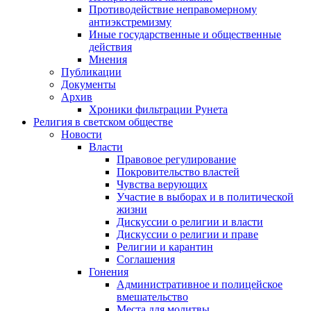
Противодействие неправомерному
антиэкстремизму
Иные государственные и общественные
действия
Мнения
Публикации
Документы
Архив
Хроники фильтрации Рунета
Религия в светском обществе
Новости
Власти
Правовое регулирование
Покровительство властей
Чувства верующих
Участие в выборах и в политической
жизни
Дискуссии о религии и власти
Дискуссии о религии и праве
Религии и карантин
Соглашения
Гонения
Административное и полицейское
вмешательство
Места для молитвы