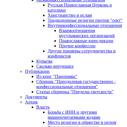
Русская Православная Церковь и
католики
Христианство и ислам
Традиционные религии против "сект"
Внутриконфессиональные отношения
Взаимоотношения
мусульманских организаций
Православные юрисдикции
Прочие конфессии
Другие примеры сотрудничества и
конфликтов
Курьезы
Сколько верующих
Публикации
Из книг "Панорамы"
Сборник "Преодолевая государственно -
конфессиональные отношения"
Статьи сборника "Пределы светскости"
Документы
Архив
Власть
Борьба с ИНН и другими
машиночитаемыми кодами
Место религии в обществе в целом