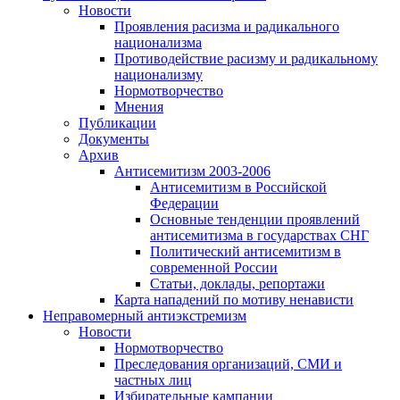
Новости
Проявления расизма и радикального
национализма
Противодействие расизму и радикальному
национализму
Нормотворчество
Мнения
Публикации
Документы
Архив
Антисемитизм 2003-2006
Антисемитизм в Российской
Федерации
Основные тенденции проявлений
антисемитизма в государствах СНГ
Политический антисемитизм в
современной России
Статьи, доклады, репортажи
Карта нападений по мотиву ненависти
Неправомерный антиэкстремизм
Новости
Нормотворчество
Преследования организаций, СМИ и
частных лиц
Избирательные кампании