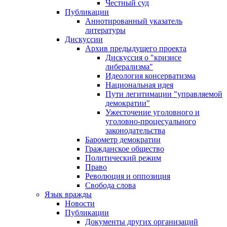
Честный суд
Публикации
Аннотированный указатель
литературы
Дискуссии
Архив предыдущего проекта
Дискуссия о "кризисе
либерализма"
Идеология консерватизма
Национальная идея
Пути легитимации "управляемой
демократии"
Ужесточение уголовного и
уголовно-процесуального
законодательства
Барометр демократии
Гражданское общество
Политический режим
Право
Революция и оппозиция
Свобода слова
Язык вражды
Новости
Публикации
Документы других организаций