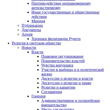
Противодействие неправомерному
антиэкстремизму
Иные государственные и общественные
действия
Мнения
Публикации
Документы
Архив
Хроники фильтрации Рунета
Религия в светском обществе
Новости
Власти
Правовое регулирование
Покровительство властей
Чувства верующих
Участие в выборах и в политической
жизни
Дискуссии о религии и власти
Дискуссии о религии и праве
Религии и карантин
Соглашения
Гонения
Административное и полицейское
вмешательство
Места для молитвы