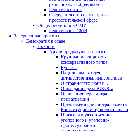
религиозного образования
Религия в школе
Сотрудничество в культурно-
просветительской сфере
Общественность и СМИ
Религиозные СМИ
Завершенные проекты
Демократия в осаде
Новости
Архив предыдущего проекта
Крупные мероприятия
консервативного толка
Курьезы
Национальная идея,
антивестернизм, империализм
О странностях любви...
Оправдания дела ЮКОСа
Основания пересмотра
приватизации
Предложения де-либерализовать
Конституцию и публичное право
Призывы к ужесточению
уголовного и уголовно-
процессуального
законодательства