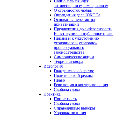
Национальная идея,
антивестернизм, империализм
О странностях любви...
Оправдания дела ЮКОСа
Основания пересмотра
приватизации
Предложения де-либерализовать
Конституцию и публичное право
Призывы к ужесточению
уголовного и уголовно-
процессуального
законодательства
Символические акции
Теории заговора
Идеология
Гражданское общество
Политический режим
Право
Революция и контрреволюция
Свобода слова
Практика
Приватность
Свобода слова
Справедливые выборы
Хорошая полиция