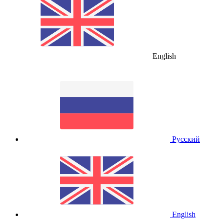
English
Русский
English