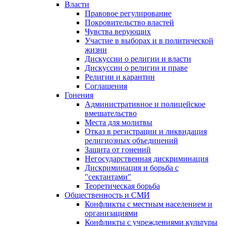
Власти
Правовое регулирование
Покровительство властей
Чувства верующих
Участие в выборах и в политической
жизни
Дискуссии о религии и власти
Дискуссии о религии и праве
Религии и карантин
Соглашения
Гонения
Административное и полицейское
вмешательство
Места для молитвы
Отказ в регистрации и ликвидация
религиозных объединений
Защита от гонений
Негосударственная дискриминация
Дискриминация и борьба с
"сектантами"
Теоретическая борьба
Общественность и СМИ
Конфликты с местным населением и
организациями
Конфликты с учреждениями культуры