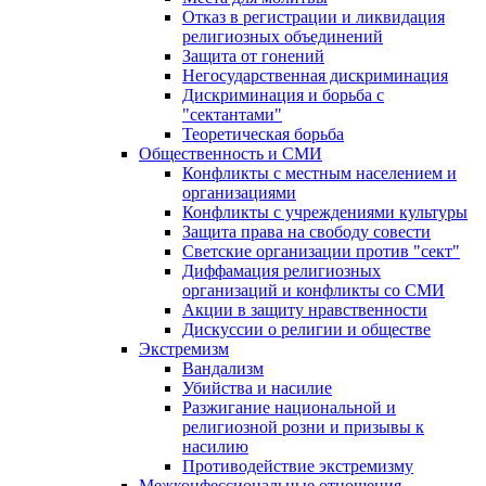
Отказ в регистрации и ликвидация
религиозных объединений
Защита от гонений
Негосударственная дискриминация
Дискриминация и борьба с
"сектантами"
Теоретическая борьба
Общественность и СМИ
Конфликты с местным населением и
организациями
Конфликты с учреждениями культуры
Защита права на свободу совести
Светские организации против "сект"
Диффамация религиозных
организаций и конфликты со СМИ
Акции в защиту нравственности
Дискуссии о религии и обществе
Экстремизм
Вандализм
Убийства и насилие
Разжигание национальной и
религиозной розни и призывы к
насилию
Противодействие экстремизму
Межконфессиональные отношения