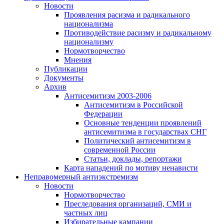
Новости
Проявления расизма и радикального
национализма
Противодействие расизму и радикальному
национализму
Нормотворчество
Мнения
Публикации
Документы
Архив
Антисемитизм 2003-2006
Антисемитизм в Российской
Федерации
Основные тенденции проявлений
антисемитизма в государствах СНГ
Политический антисемитизм в
современной России
Статьи, доклады, репортажи
Карта нападений по мотиву ненависти
Неправомерный антиэкстремизм
Новости
Нормотворчество
Преследования организаций, СМИ и
частных лиц
Избирательные кампании