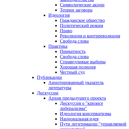
Символические акции
Теории заговора
Идеология
Гражданское общество
Политический режим
Право
Революция и контрреволюция
Свобода слова
Практика
Приватность
Свобода слова
Справедливые выборы
Хорошая полиция
Честный суд
Публикации
Аннотированный указатель
литературы
Дискуссии
Архив предыдущего проекта
Дискуссия о "кризисе
либерализма"
Идеология консерватизма
Национальная идея
Пути легитимации "управляемой