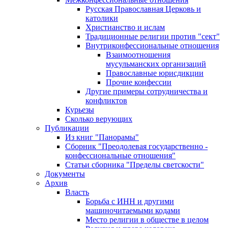
Русская Православная Церковь и
католики
Христианство и ислам
Традиционные религии против "сект"
Внутриконфессиональные отношения
Взаимоотношения
мусульманских организаций
Православные юрисдикции
Прочие конфессии
Другие примеры сотрудничества и
конфликтов
Курьезы
Сколько верующих
Публикации
Из книг "Панорамы"
Сборник "Преодолевая государственно -
конфессиональные отношения"
Статьи сборника "Пределы светскости"
Документы
Архив
Власть
Борьба с ИНН и другими
машиночитаемыми кодами
Место религии в обществе в целом