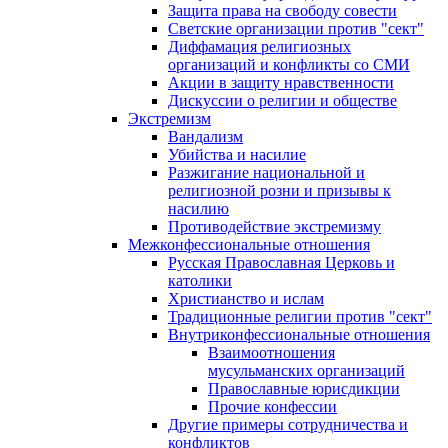
Защита права на свободу совести
Светские организации против "сект"
Диффамация религиозных
организаций и конфликты со СМИ
Акции в защиту нравственности
Дискуссии о религии и обществе
Экстремизм
Вандализм
Убийства и насилие
Разжигание национальной и
религиозной розни и призывы к
насилию
Противодействие экстремизму
Межконфессиональные отношения
Русская Православная Церковь и
католики
Христианство и ислам
Традиционные религии против "сект"
Внутриконфессиональные отношения
Взаимоотношения
мусульманских организаций
Православные юрисдикции
Прочие конфессии
Другие примеры сотрудничества и
конфликтов