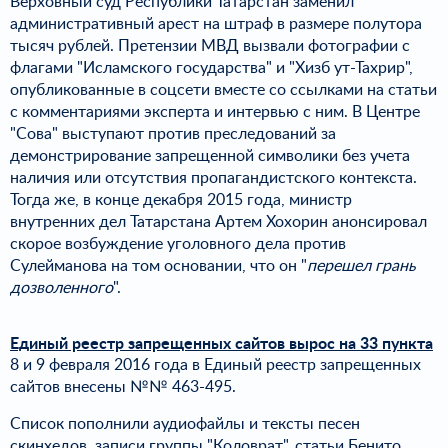
Верховный суд Республики Татарстан заменил
административный арест на штраф в размере полутора
тысяч рублей. Претензии МВД вызвали фотографии с
флагами "Исламского государства" и "Хизб ут-Тахрир",
опубликованные в соцсети вместе со ссылками на статьи
с комментариями эксперта и интервью с ним. В Центре
"Сова" выступают против преследований за
демонстрирование запрещенной символики без учета
наличия или отсутствия пропагандистского контекста.
Тогда же, в конце декабря 2015 года, министр
внутренних дел Татарстана Артем Хохорин анонсировал
скорое возбуждение уголовного дела против
Сулейманова на том основании, что он "
перешел грань
дозволенного
".
Единый реестр запрещенных сайтов вырос на 33 пункта
8 и 9 февраля 2016 года в Единый реестр запрещенных
сайтов внесены №№ 463-495.
Список пополнили аудиофайлы и тексты песен
скинхедов, записи группы "Коловрат", статьи Бенито