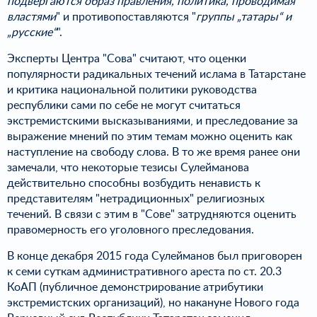
подвергаются образ правления, политика, проводимая
властями
" и противопоставляются "
группы „татары“ и
„русские“
".
Эксперты Центра "Сова" считают, что оценки
популярности радикальных течений ислама в Татарстане
и критика национальной политики руководства
республики сами по себе не могут считаться
экстремистскими высказываниями, и преследование за
выражение мнений по этим темам можно оценить как
наступление на свободу слова. В то же время ранее они
замечали, что некоторые тезисы Сулейманова
действительно способны возбудить ненависть к
представителям "нетрадиционных" религиозных
течений. В связи с этим в "Сове" затрудняются оценить
правомерность его уголовного преследования.
В конце декабря 2015 года Сулейманов был приговорен
к семи суткам административного ареста по ст. 20.3
КоАП (публичное демонстрирование атрибутики
экстремистских организаций), но накануне Нового года