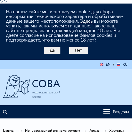
">
">
На нашем сайте мы используем cookie для сбора
информации технического характера и обрабатываем
данные вашего местоположения.
Здесь
вы можете
узнать, как мы используем эти данные. Также наш
сайт не предназначен для людей младше 18 лет. Вы
даёте согласие на использование файлов cookies и
подтверждаете, что вам не менее 18 лет?
Да
Нет
EN
/
RU
Разделы
Главная
Неправомерный антиэкстремизм
Архив
Хроники