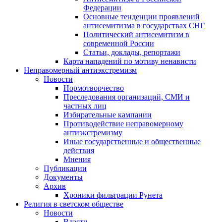
Федерации
Основные тенденции проявлений
антисемитизма в государствах СНГ
Политический антисемитизм в
современной России
Статьи, доклады, репортажи
Карта нападений по мотиву ненависти
Неправомерный антиэкстремизм
Новости
Нормотворчество
Преследования организаций, СМИ и
частных лиц
Избирательные кампании
Противодействие неправомерному
антиэкстремизму
Иные государственные и общественные
действия
Мнения
Публикации
Документы
Архив
Хроники фильтрации Рунета
Религия в светском обществе
Новости
Власти