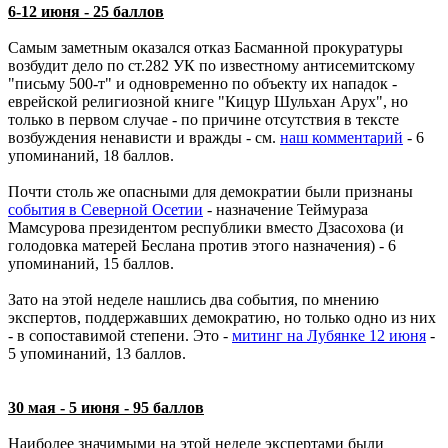
6-12 июня - 25 баллов
Самым заметным оказался отказ Басманной прокуратуры
возбудит дело по ст.282 УК по известному антисемитскому
"письму 500-т" и одновременно по объекту их нападок -
еврейской религиозной книге "Кицур Шульхан Арух", но
только в первом случае - по причине отсутствия в тексте
возбуждения ненависти и вражды - см.
наш комментарий
- 6
упоминаний, 18 баллов.
Почти столь же опасными для демократии были признаны
события в Северной Осетии
- назначение Теймураза
Мамсурова президентом республики вместо Дзасохова (и
голодовка матерей Беслана против этого назначения) - 6
упоминаний, 15 баллов.
Зато на этой неделе нашлись два события, по мнению
экспертов, поддержавших демократию, но только одно из них
- в сопоставимой степени. Это -
митинг на Лубянке 12 июня
-
5 упоминаний, 13 баллов.
30 мая - 5 июня - 95 баллов
Наиболее значимыми на этой неделе экспертами были