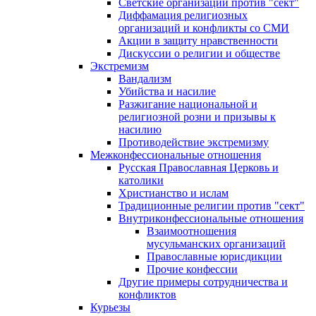
Светские организации против "сект"
Диффамация религиозных
организаций и конфликты со СМИ
Акции в защиту нравственности
Дискуссии о религии и обществе
Экстремизм
Вандализм
Убийства и насилие
Разжигание национальной и
религиозной розни и призывы к
насилию
Противодействие экстремизму
Межконфессиональные отношения
Русская Православная Церковь и
католики
Христианство и ислам
Традиционные религии против "сект"
Внутриконфессиональные отношения
Взаимоотношения
мусульманских организаций
Православные юрисдикции
Прочие конфессии
Другие примеры сотрудничества и
конфликтов
Курьезы