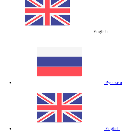
English
Русский
English