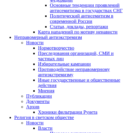
Основные тенденции проявлений
антисемитизма в государствах СНГ
Политический антисемитизм в
современной России
Статьи, доклады, репортажи
Карта нападений по мотиву ненависти
Неправомерный антиэкстремизм
Новости
Нормотворчество
Преследования организаций, СМИ и
частных лиц
Избирательные кампании
Противодействие неправомерному
антиэкстремизму
Иные государственные и общественные
действия
Мнения
Публикации
Документы
Архив
Хроники фильтрации Рунета
Религия в светском обществе
Новости
Власти