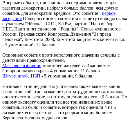
Впервые событие, признанное экспертами полезным для
развития демократии, набрало больше баллов, чем другие
события, для демократии вредные. Это событие -
первое
заседание
Общероссийского комитета в защиту свободы слова
с участием "Яблока", СПС, КПРФ, партии "Наш выбор",
НБП, Партии пенсионеров, "Родины", Союза журналистов
России, Гражданского Конгресса, Движения "За права
человека", Комитета-2008, Комитета защиты москвичей и т.д.
- 5 упоминаний, 12 баллов.
Основные события противоположного значения связаны с
действиями правоохранителей.
Массовое избиение
милицией жителей с. Ивановское
Ставропольского края - 4 упоминания, 11 баллов.
Штурм штаба НБП
- 5 упоминаний, 9 баллов.
Начиная с этой недели мы учитываем также высказывания
экспертов, событие назвавших, но затруднившихся, видимо,
оценить его значение, и потому оценивших его в 0 баллов. По
одному эксперту оценили так все три названных выше
события. Но было и событие, которое так оценили 4 из 6
назвавших его экспертов, - это реорганизация Борисом
Березовским своих медиактивов.