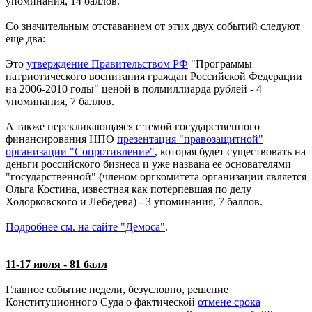
упоминания, 14 баллов.
Со значительным отставанием от этих двух событий следуют
еще два:
Это
утверждение Правительством РФ
"Программы
патриотического воспитания граждан Российской Федерации
на 2006-2010 годы" ценой в полмиллиарда рублей - 4
упоминания, 7 баллов.
А также перекликающаяся с темой государственного
финансирования НПО
презентация "правозащитной"
организации "Сопротивление"
, которая будет существовать на
деньги российского бизнеса и уже названа ее основателями
"государственной" (членом оргкомитета организации является
Ольга Костина, известная как потерпевшая по делу
Ходорковского и Лебедева) - 3 упоминания, 7 баллов.
Подробнее см. на сайте "Демоса"
.
11-17 июля - 81 балл
Главное событие недели, безусловно, решение
Конституционного Суда о фактической
отмене срока