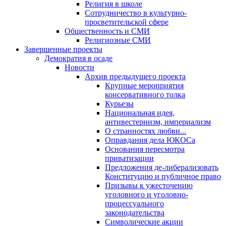
Религия в школе
Сотрудничество в культурно-
просветительской сфере
Общественность и СМИ
Религиозные СМИ
Завершенные проекты
Демократия в осаде
Новости
Архив предыдущего проекта
Крупные мероприятия
консервативного толка
Курьезы
Национальная идея,
антивестернизм, империализм
О странностях любви...
Оправдания дела ЮКОСа
Основания пересмотра
приватизации
Предложения де-либерализовать
Конституцию и публичное право
Призывы к ужесточению
уголовного и уголовно-
процессуального
законодательства
Символические акции