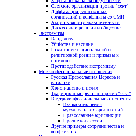
Защита права на свободу совести
Светские организации против "сект"
Диффамация религиозных
организаций и конфликты со СМИ
Акции в защиту нравственности
Дискуссии о религии и обществе
Экстремизм
Вандализм
Убийства и насилие
Разжигание национальной и
религиозной розни и призывы к
насилию
Противодействие экстремизму
Межконфессиональные отношения
Русская Православная Церковь и
католики
Христианство и ислам
Традиционные религии против "сект"
Внутриконфессиональные отношения
Взаимоотношения
мусульманских организаций
Православные юрисдикции
Прочие конфессии
Другие примеры сотрудничества и
конфликтов