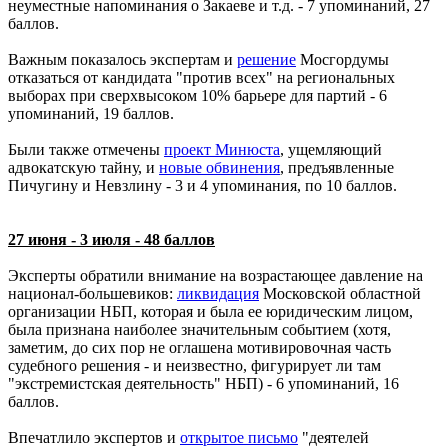
неуместные напоминания о Закаеве и т.д. - 7 упоминаний, 27
баллов.
Важным показалось экспертам и
решение
Мосгордумы
отказаться от кандидата "против всех" на региональных
выборах при сверхвысоком 10% барьере для партий - 6
упоминаний, 19 баллов.
Были также отмечены
проект Минюста
, ущемляющий
адвокатскую тайну, и
новые обвинения
, предъявленные
Пичугину и Невзлину - 3 и 4 упоминания, по 10 баллов.
27 июня - 3 июля - 48 баллов
Эксперты обратили внимание на возрастающее давление на
национал-большевиков:
ликвидация
Московской областной
организации НБП, которая и была ее юридическим лицом,
была признана наиболее значительным событием (хотя,
заметим, до сих пор не оглашена мотивировочная часть
судебного решения - и неизвестно, фигурирует ли там
"экстремистская деятельность" НБП) - 6 упоминаний, 16
баллов.
Впечатлило экспертов и
открытое письмо
"деятелей