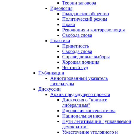
Теории заговора
Идеология
Гражданское общество
Политический режим
Право
Революция и контрреволюция
Свобода слова
Практика
Приватность
Свобода слова
Справедливые выборы
Хорошая полиция
Честный суд
Публикации
Аннотированный указатель
литературы
Дискуссии
Архив предыдущего проекта
Дискуссия о "кризисе
либерализма"
Идеология консерватизма
Национальная идея
Пути легитимации "управляемой
демократии"
Ужесточение уголовного и