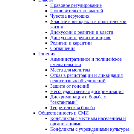
Правовое регулирование
Покровительство властей
Чувства верующих
Участие в выборах и в политической
жизни
Дискуссии о религии и власти
Дискуссии о религии и праве
Религии и карантин
Соглашения
Гонения
Административное и полицейское
вмешательство
Места для молитвы
Отказ в регистрации и ликвидация
религиозных объединений
Защита от гонений
Негосударственная дискриминация
Дискриминация и борьба с
"сектантами"
Теоретическая борьба
Общественность и СМИ
Конфликты с местным населением и
организациями
Конфликты с учреждениями культуры