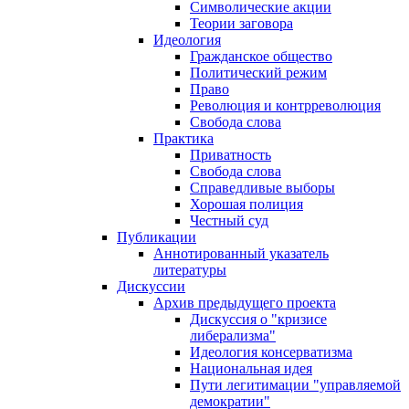
Символические акции
Теории заговора
Идеология
Гражданское общество
Политический режим
Право
Революция и контрреволюция
Свобода слова
Практика
Приватность
Свобода слова
Справедливые выборы
Хорошая полиция
Честный суд
Публикации
Аннотированный указатель
литературы
Дискуссии
Архив предыдущего проекта
Дискуссия о "кризисе
либерализма"
Идеология консерватизма
Национальная идея
Пути легитимации "управляемой
демократии"