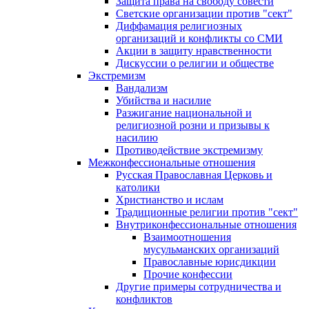
Защита права на свободу совести
Светские организации против "сект"
Диффамация религиозных
организаций и конфликты со СМИ
Акции в защиту нравственности
Дискуссии о религии и обществе
Экстремизм
Вандализм
Убийства и насилие
Разжигание национальной и
религиозной розни и призывы к
насилию
Противодействие экстремизму
Межконфессиональные отношения
Русская Православная Церковь и
католики
Христианство и ислам
Традиционные религии против "сект"
Внутриконфессиональные отношения
Взаимоотношения
мусульманских организаций
Православные юрисдикции
Прочие конфессии
Другие примеры сотрудничества и
конфликтов