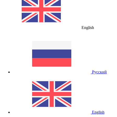
English
Русский
English