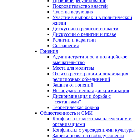
Правовое регулирование
Покровительство властей
Чувства верующих
Участие в выборах и в политической
жизни
Дискуссии о религии и власти
Дискуссии о религии и праве
Религии и карантин
Соглашения
Гонения
Административное и полицейское
вмешательство
Места для молитвы
Отказ в регистрации и ликвидация
религиозных объединений
Защита от гонений
Негосударственная дискриминация
Дискриминация и борьба с
"сектантами"
Теоретическая борьба
Общественность и СМИ
Конфликты с местным населением и
организациями
Конфликты с учреждениями культуры
Защита права на свободу совести