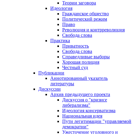
Теории заговора
Идеология
Гражданское общество
Политический режим
Право
Революция и контрреволюция
Свобода слова
Практика
Приватность
Свобода слова
Справедливые выборы
Хорошая полиция
Честный суд
Публикации
Аннотированный указатель
литературы
Дискуссии
Архив предыдущего проекта
Дискуссия о "кризисе
либерализма"
Идеология консерватизма
Национальная идея
Пути легитимации "управляемой
демократии"
Ужесточение уголовного и