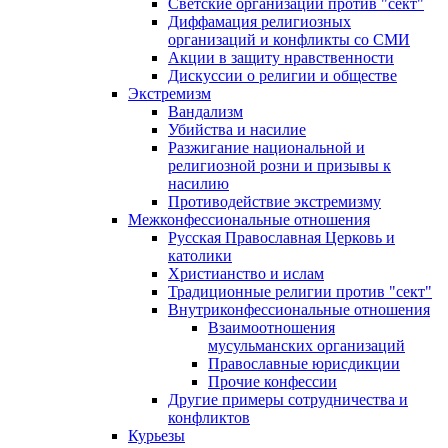
Светские организации против "сект"
Диффамация религиозных
организаций и конфликты со СМИ
Акции в защиту нравственности
Дискуссии о религии и обществе
Экстремизм
Вандализм
Убийства и насилие
Разжигание национальной и
религиозной розни и призывы к
насилию
Противодействие экстремизму
Межконфессиональные отношения
Русская Православная Церковь и
католики
Христианство и ислам
Традиционные религии против "сект"
Внутриконфессиональные отношения
Взаимоотношения
мусульманских организаций
Православные юрисдикции
Прочие конфессии
Другие примеры сотрудничества и
конфликтов
Курьезы