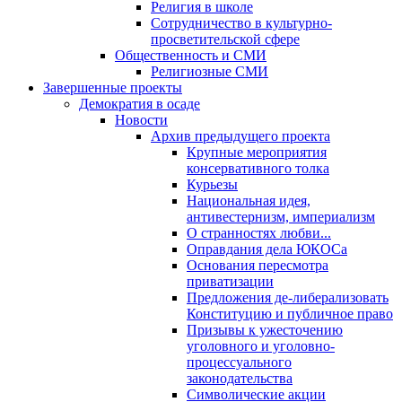
Религия в школе
Сотрудничество в культурно-
просветительской сфере
Общественность и СМИ
Религиозные СМИ
Завершенные проекты
Демократия в осаде
Новости
Архив предыдущего проекта
Крупные мероприятия
консервативного толка
Курьезы
Национальная идея,
антивестернизм, империализм
О странностях любви...
Оправдания дела ЮКОСа
Основания пересмотра
приватизации
Предложения де-либерализовать
Конституцию и публичное право
Призывы к ужесточению
уголовного и уголовно-
процессуального
законодательства
Символические акции