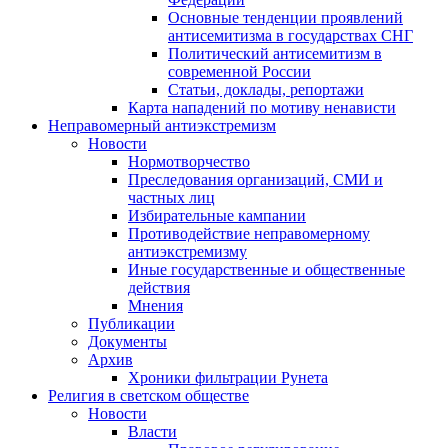
Основные тенденции проявлений
антисемитизма в государствах СНГ
Политический антисемитизм в
современной России
Статьи, доклады, репортажи
Карта нападений по мотиву ненависти
Неправомерный антиэкстремизм
Новости
Нормотворчество
Преследования организаций, СМИ и
частных лиц
Избирательные кампании
Противодействие неправомерному
антиэкстремизму
Иные государственные и общественные
действия
Мнения
Публикации
Документы
Архив
Хроники фильтрации Рунета
Религия в светском обществе
Новости
Власти