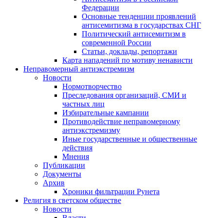
Федерации
Основные тенденции проявлений
антисемитизма в государствах СНГ
Политический антисемитизм в
современной России
Статьи, доклады, репортажи
Карта нападений по мотиву ненависти
Неправомерный антиэкстремизм
Новости
Нормотворчество
Преследования организаций, СМИ и
частных лиц
Избирательные кампании
Противодействие неправомерному
антиэкстремизму
Иные государственные и общественные
действия
Мнения
Публикации
Документы
Архив
Хроники фильтрации Рунета
Религия в светском обществе
Новости
Власти