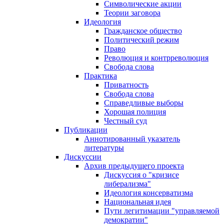
Символические акции
Теории заговора
Идеология
Гражданское общество
Политический режим
Право
Революция и контрреволюция
Свобода слова
Практика
Приватность
Свобода слова
Справедливые выборы
Хорошая полиция
Честный суд
Публикации
Аннотированный указатель
литературы
Дискуссии
Архив предыдущего проекта
Дискуссия о "кризисе
либерализма"
Идеология консерватизма
Национальная идея
Пути легитимации "управляемой
демократии"