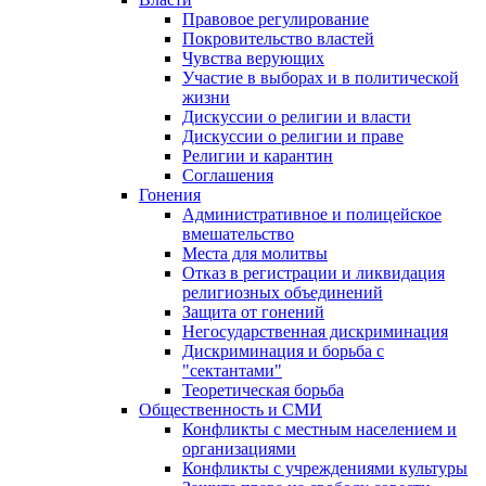
Правовое регулирование
Покровительство властей
Чувства верующих
Участие в выборах и в политической
жизни
Дискуссии о религии и власти
Дискуссии о религии и праве
Религии и карантин
Соглашения
Гонения
Административное и полицейское
вмешательство
Места для молитвы
Отказ в регистрации и ликвидация
религиозных объединений
Защита от гонений
Негосударственная дискриминация
Дискриминация и борьба с
"сектантами"
Теоретическая борьба
Общественность и СМИ
Конфликты с местным населением и
организациями
Конфликты с учреждениями культуры