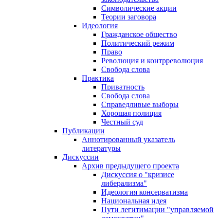
Символические акции
Теории заговора
Идеология
Гражданское общество
Политический режим
Право
Революция и контрреволюция
Свобода слова
Практика
Приватность
Свобода слова
Справедливые выборы
Хорошая полиция
Честный суд
Публикации
Аннотированный указатель
литературы
Дискуссии
Архив предыдущего проекта
Дискуссия о "кризисе
либерализма"
Идеология консерватизма
Национальная идея
Пути легитимации "управляемой