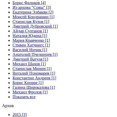
Борис Фаликов [4]
Из архива "Совы" [3]
Екатерина Элбакян [2]
Моисей Кондрашин [1]
Станислав Кулов [1]
Дмитрий Дубровский [1]
Айдар Султанов [1]
Наталия Юдина [1]
Мария Кравченко [1]
Стивен Хатчингс [1]
Василий Ничик [1]
Анатолий Пчелинцев [1]
Дмитрий Ватуля [1]
Михаил Шахов [1]
Станислав Минин [1]
Виталий Пономарев [1]
Константин Андреев [1]
Борис Кнорре [1]
Галина Широкалова [1]
Михаил Фролов [1]
Показать все
Архив
2015 [3]