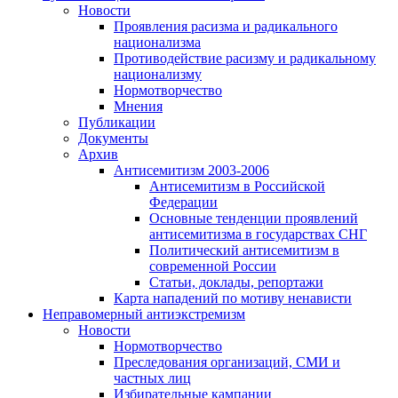
Новости
Проявления расизма и радикального
национализма
Противодействие расизму и радикальному
национализму
Нормотворчество
Мнения
Публикации
Документы
Архив
Антисемитизм 2003-2006
Антисемитизм в Российской
Федерации
Основные тенденции проявлений
антисемитизма в государствах СНГ
Политический антисемитизм в
современной России
Статьи, доклады, репортажи
Карта нападений по мотиву ненависти
Неправомерный антиэкстремизм
Новости
Нормотворчество
Преследования организаций, СМИ и
частных лиц
Избирательные кампании