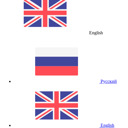
English
Русский
English