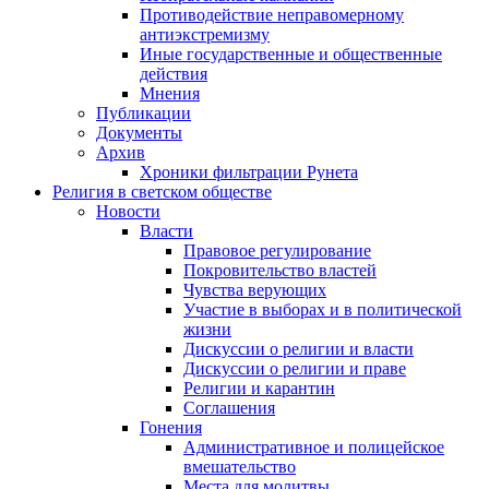
Противодействие неправомерному
антиэкстремизму
Иные государственные и общественные
действия
Мнения
Публикации
Документы
Архив
Хроники фильтрации Рунета
Религия в светском обществе
Новости
Власти
Правовое регулирование
Покровительство властей
Чувства верующих
Участие в выборах и в политической
жизни
Дискуссии о религии и власти
Дискуссии о религии и праве
Религии и карантин
Соглашения
Гонения
Административное и полицейское
вмешательство
Места для молитвы