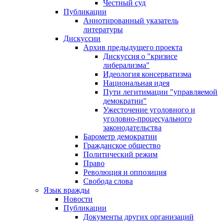
Честный суд
Публикации
Аннотированный указатель
литературы
Дискуссии
Архив предыдущего проекта
Дискуссия о "кризисе
либерализма"
Идеология консерватизма
Национальная идея
Пути легитимации "управляемой
демократии"
Ужесточение уголовного и
уголовно-процесуального
законодательства
Барометр демократии
Гражданское общество
Политический режим
Право
Революция и оппозиция
Свобода слова
Язык вражды
Новости
Публикации
Документы других организаций