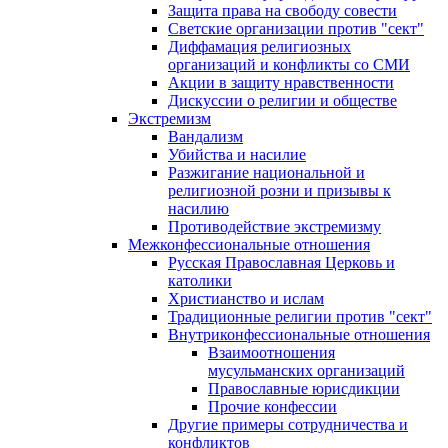
Защита права на свободу совести
Светские организации против "сект"
Диффамация религиозных
организаций и конфликты со СМИ
Акции в защиту нравственности
Дискуссии о религии и обществе
Экстремизм
Вандализм
Убийства и насилие
Разжигание национальной и
религиозной розни и призывы к
насилию
Противодействие экстремизму
Межконфессиональные отношения
Русская Православная Церковь и
католики
Христианство и ислам
Традиционные религии против "сект"
Внутриконфессиональные отношения
Взаимоотношения
мусульманских организаций
Православные юрисдикции
Прочие конфессии
Другие примеры сотрудничества и
конфликтов