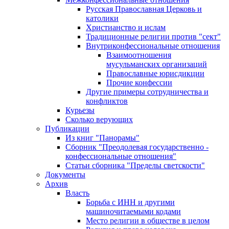
Русская Православная Церковь и
католики
Христианство и ислам
Традиционные религии против "сект"
Внутриконфессиональные отношения
Взаимоотношения
мусульманских организаций
Православные юрисдикции
Прочие конфессии
Другие примеры сотрудничества и
конфликтов
Курьезы
Сколько верующих
Публикации
Из книг "Панорамы"
Сборник "Преодолевая государственно -
конфессиональные отношения"
Статьи сборника "Пределы светскости"
Документы
Архив
Власть
Борьба с ИНН и другими
машиночитаемыми кодами
Место религии в обществе в целом