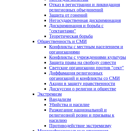
Отказ в регистрации и ликвидация
религиозных объединений
Защита от гонений
Негосударственная дискриминация
Дискриминация и борьба с
"сектантами"
Теоретическая борьба
Общественность и СМИ
Конфликты с местным населением и
организациями
Конфликты с учреждениями культуры
Защита права на свободу совести
Светские организации против "сект"
Диффамация религиозных
организаций и конфликты со СМИ
Акции в защиту нравственности
Дискуссии о религии и обществе
Экстремизм
Вандализм
Убийства и насилие
Разжигание национальной и
религиозной розни и призывы к
насилию
Противодействие экстремизму
Межконфессиональные отношения