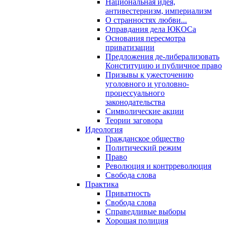
Национальная идея,
антивестернизм, империализм
О странностях любви...
Оправдания дела ЮКОСа
Основания пересмотра
приватизации
Предложения де-либерализовать
Конституцию и публичное право
Призывы к ужесточению
уголовного и уголовно-
процессуального
законодательства
Символические акции
Теории заговора
Идеология
Гражданское общество
Политический режим
Право
Революция и контрреволюция
Свобода слова
Практика
Приватность
Свобода слова
Справедливые выборы
Хорошая полиция