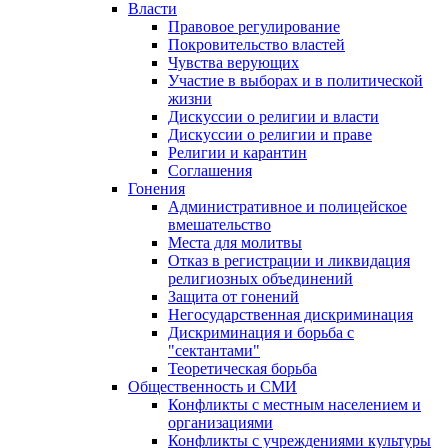
Власти
Правовое регулирование
Покровительство властей
Чувства верующих
Участие в выборах и в политической
жизни
Дискуссии о религии и власти
Дискуссии о религии и праве
Религии и карантин
Соглашения
Гонения
Административное и полицейское
вмешательство
Места для молитвы
Отказ в регистрации и ликвидация
религиозных объединений
Защита от гонений
Негосударственная дискриминация
Дискриминация и борьба с
"сектантами"
Теоретическая борьба
Общественность и СМИ
Конфликты с местным населением и
организациями
Конфликты с учреждениями культуры