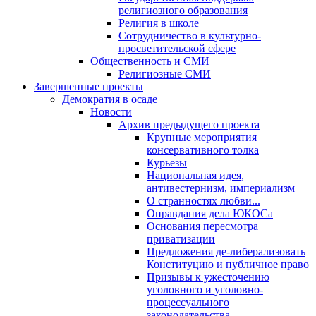
религиозного образования
Религия в школе
Сотрудничество в культурно-
просветительской сфере
Общественность и СМИ
Религиозные СМИ
Завершенные проекты
Демократия в осаде
Новости
Архив предыдущего проекта
Крупные мероприятия
консервативного толка
Курьезы
Национальная идея,
антивестернизм, империализм
О странностях любви...
Оправдания дела ЮКОСа
Основания пересмотра
приватизации
Предложения де-либерализовать
Конституцию и публичное право
Призывы к ужесточению
уголовного и уголовно-
процессуального
законодательства