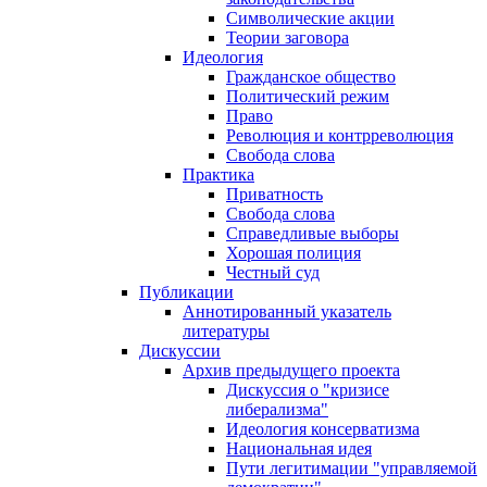
Символические акции
Теории заговора
Идеология
Гражданское общество
Политический режим
Право
Революция и контрреволюция
Свобода слова
Практика
Приватность
Свобода слова
Справедливые выборы
Хорошая полиция
Честный суд
Публикации
Аннотированный указатель
литературы
Дискуссии
Архив предыдущего проекта
Дискуссия о "кризисе
либерализма"
Идеология консерватизма
Национальная идея
Пути легитимации "управляемой