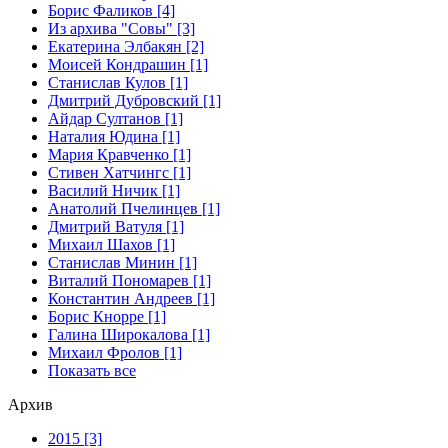
Борис Фаликов [4]
Из архива "Совы" [3]
Екатерина Элбакян [2]
Моисей Кондрашин [1]
Станислав Кулов [1]
Дмитрий Дубровский [1]
Айдар Султанов [1]
Наталия Юдина [1]
Мария Кравченко [1]
Стивен Хатчингс [1]
Василий Ничик [1]
Анатолий Пчелинцев [1]
Дмитрий Ватуля [1]
Михаил Шахов [1]
Станислав Минин [1]
Виталий Пономарев [1]
Константин Андреев [1]
Борис Кнорре [1]
Галина Широкалова [1]
Михаил Фролов [1]
Показать все
Архив
2015 [3]