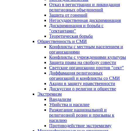
Отказ в регистрации и ликвидация
религиозных объединений
Защита от гонений
Негосударственная дискриминация
Дискриминация и борьба с
"сектантами"
Теоретическая борьба
Общественность и СМИ
Конфликты с местным населением и
организациями
Конфликты с учреждениями культуры
Защита права на свободу совести
Светские организации против "сект"
Диффамация религиозных
организаций и конфликты со СМИ
Акции в защиту нравственности
Дискуссии о религии и обществе
Экстремизм
Вандализм
Убийства и насилие
Разжигание национальной и
религиозной розни и призывы к
насилию
Противодействие экстремизму
Межконфессиональные отношения