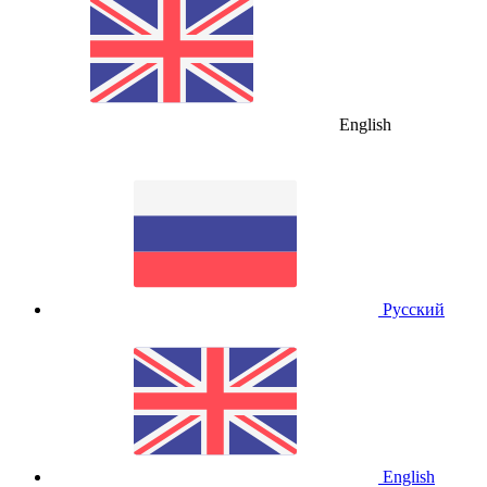
English
Русский
English