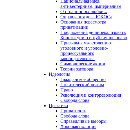
Национальная идея,
антивестернизм, империализм
О странностях любви...
Оправдания дела ЮКОСа
Основания пересмотра
приватизации
Предложения де-либерализовать
Конституцию и публичное право
Призывы к ужесточению
уголовного и уголовно-
процессуального
законодательства
Символические акции
Теории заговора
Идеология
Гражданское общество
Политический режим
Право
Революция и контрреволюция
Свобода слова
Практика
Приватность
Свобода слова
Справедливые выборы
Хорошая полиция