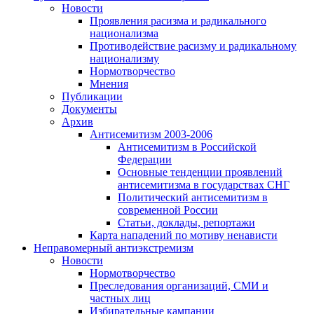
Новости
Проявления расизма и радикального
национализма
Противодействие расизму и радикальному
национализму
Нормотворчество
Мнения
Публикации
Документы
Архив
Антисемитизм 2003-2006
Антисемитизм в Российской
Федерации
Основные тенденции проявлений
антисемитизма в государствах СНГ
Политический антисемитизм в
современной России
Статьи, доклады, репортажи
Карта нападений по мотиву ненависти
Неправомерный антиэкстремизм
Новости
Нормотворчество
Преследования организаций, СМИ и
частных лиц
Избирательные кампании