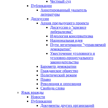
Честный суд
Публикации
Аннотированный указатель
литературы
Дискуссии
Архив предыдущего проекта
Дискуссия о "кризисе
либерализма"
Идеология консерватизма
Национальная идея
Пути легитимации "управляемой
демократии"
Ужесточение уголовного и
уголовно-процесуального
законодательства
Барометр демократии
Гражданское общество
Политический режим
Право
Революция и оппозиция
Свобода слова
Язык вражды
Новости
Публикации
Документы других организаций