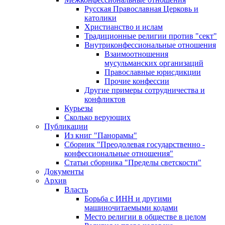
Русская Православная Церковь и
католики
Христианство и ислам
Традиционные религии против "сект"
Внутриконфессиональные отношения
Взаимоотношения
мусульманских организаций
Православные юрисдикции
Прочие конфессии
Другие примеры сотрудничества и
конфликтов
Курьезы
Сколько верующих
Публикации
Из книг "Панорамы"
Сборник "Преодолевая государственно -
конфессиональные отношения"
Статьи сборника "Пределы светскости"
Документы
Архив
Власть
Борьба с ИНН и другими
машиночитаемыми кодами
Место религии в обществе в целом