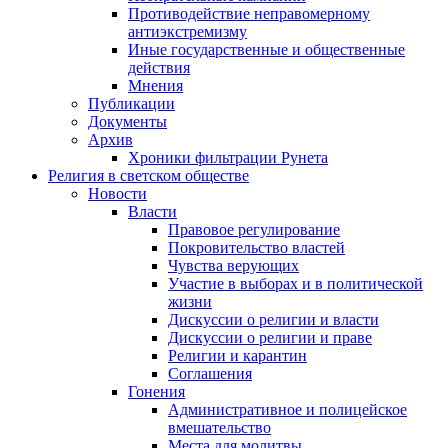
Противодействие неправомерному
антиэкстремизму
Иные государственные и общественные
действия
Мнения
Публикации
Документы
Архив
Хроники фильтрации Рунета
Религия в светском обществе
Новости
Власти
Правовое регулирование
Покровительство властей
Чувства верующих
Участие в выборах и в политической
жизни
Дискуссии о религии и власти
Дискуссии о религии и праве
Религии и карантин
Соглашения
Гонения
Административное и полицейское
вмешательство
Места для молитвы