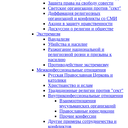
Защита права на свободу совести
Светские организации против "сект"
Диффамация религиозных
организаций и конфликты со СМИ
Акции в защиту нравственности
Дискуссии о религии и обществе
Экстремизм
Вандализм
Убийства и насилие
Разжигание национальной и
религиозной розни и призывы к
насилию
Противодействие экстремизму
Межконфессиональные отношения
Русская Православная Церковь и
католики
Христианство и ислам
Традиционные религии против "сект"
Внутриконфессиональные отношения
Взаимоотношения
мусульманских организаций
Православные юрисдикции
Прочие конфессии
Другие примеры сотрудничества и
конфликтов