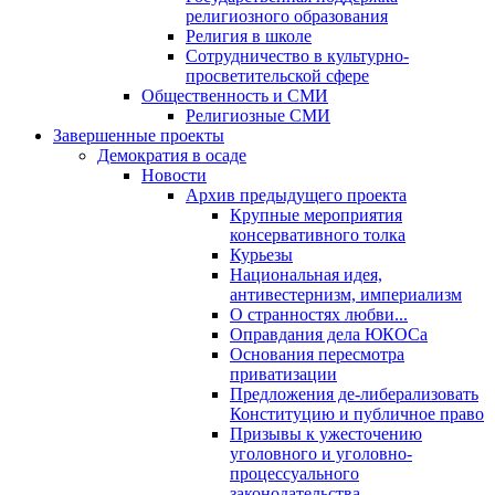
религиозного образования
Религия в школе
Сотрудничество в культурно-
просветительской сфере
Общественность и СМИ
Религиозные СМИ
Завершенные проекты
Демократия в осаде
Новости
Архив предыдущего проекта
Крупные мероприятия
консервативного толка
Курьезы
Национальная идея,
антивестернизм, империализм
О странностях любви...
Оправдания дела ЮКОСа
Основания пересмотра
приватизации
Предложения де-либерализовать
Конституцию и публичное право
Призывы к ужесточению
уголовного и уголовно-
процессуального
законодательства