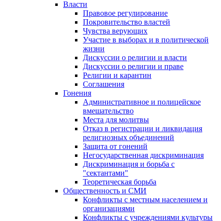
Власти
Правовое регулирование
Покровительство властей
Чувства верующих
Участие в выборах и в политической
жизни
Дискуссии о религии и власти
Дискуссии о религии и праве
Религии и карантин
Соглашения
Гонения
Административное и полицейское
вмешательство
Места для молитвы
Отказ в регистрации и ликвидация
религиозных объединений
Защита от гонений
Негосударственная дискриминация
Дискриминация и борьба с
"сектантами"
Теоретическая борьба
Общественность и СМИ
Конфликты с местным населением и
организациями
Конфликты с учреждениями культуры