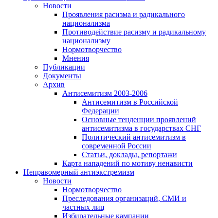
Новости
Проявления расизма и радикального
национализма
Противодействие расизму и радикальному
национализму
Нормотворчество
Мнения
Публикации
Документы
Архив
Антисемитизм 2003-2006
Антисемитизм в Российской
Федерации
Основные тенденции проявлений
антисемитизма в государствах СНГ
Политический антисемитизм в
современной России
Статьи, доклады, репортажи
Карта нападений по мотиву ненависти
Неправомерный антиэкстремизм
Новости
Нормотворчество
Преследования организаций, СМИ и
частных лиц
Избирательные кампании