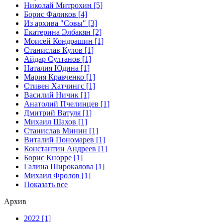
Николай Митрохин [5]
Борис Фаликов [4]
Из архива "Совы" [3]
Екатерина Элбакян [2]
Моисей Кондрашин [1]
Станислав Кулов [1]
Айдар Султанов [1]
Наталия Юдина [1]
Мария Кравченко [1]
Стивен Хатчингс [1]
Василий Ничик [1]
Анатолий Пчелинцев [1]
Дмитрий Ватуля [1]
Михаил Шахов [1]
Станислав Минин [1]
Виталий Пономарев [1]
Константин Андреев [1]
Борис Кнорре [1]
Галина Широкалова [1]
Михаил Фролов [1]
Показать все
Архив
2022 [1]