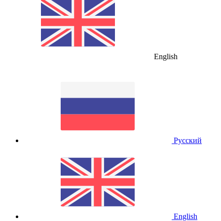
English
Русский
English