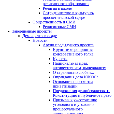
религиозного образования
Религия в школе
Сотрудничество в культурно-
просветительской сфере
Общественность и СМИ
Религиозные СМИ
Завершенные проекты
Демократия в осаде
Новости
Архив предыдущего проекта
Крупные мероприятия
консервативного толка
Курьезы
Национальная идея,
антивестернизм, империализм
О странностях любви...
Оправдания дела ЮКОСа
Основания пересмотра
приватизации
Предложения де-либерализовать
Конституцию и публичное право
Призывы к ужесточению
уголовного и уголовно-
процессуального
законодательства