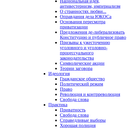
Национальная идея,
антивестернизм, империализм
О странностях любви...
Оправдания дела ЮКОСа
Основания пересмотра
приватизации
Предложения де-либерализовать
Конституцию и публичное право
Призывы к ужесточению
уголовного и уголовно-
процессуального
законодательства
Символические акции
Теории заговора
Идеология
Гражданское общество
Политический режим
Право
Революция и контрреволюция
Свобода слова
Практика
Приватность
Свобода слова
Справедливые выборы
Хорошая полиция