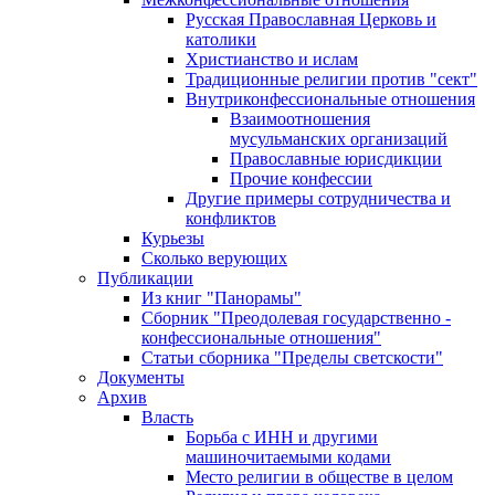
Русская Православная Церковь и
католики
Христианство и ислам
Традиционные религии против "сект"
Внутриконфессиональные отношения
Взаимоотношения
мусульманских организаций
Православные юрисдикции
Прочие конфессии
Другие примеры сотрудничества и
конфликтов
Курьезы
Сколько верующих
Публикации
Из книг "Панорамы"
Сборник "Преодолевая государственно -
конфессиональные отношения"
Статьи сборника "Пределы светскости"
Документы
Архив
Власть
Борьба с ИНН и другими
машиночитаемыми кодами
Место религии в обществе в целом