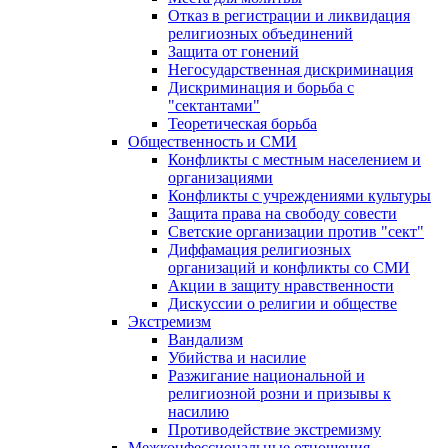
Отказ в регистрации и ликвидация
религиозных объединений
Защита от гонений
Негосударственная дискриминация
Дискриминация и борьба с
"сектантами"
Теоретическая борьба
Общественность и СМИ
Конфликты с местным населением и
организациями
Конфликты с учреждениями культуры
Защита права на свободу совести
Светские организации против "сект"
Диффамация религиозных
организаций и конфликты со СМИ
Акции в защиту нравственности
Дискуссии о религии и обществе
Экстремизм
Вандализм
Убийства и насилие
Разжигание национальной и
религиозной розни и призывы к
насилию
Противодействие экстремизму
Межконфессиональные отношения