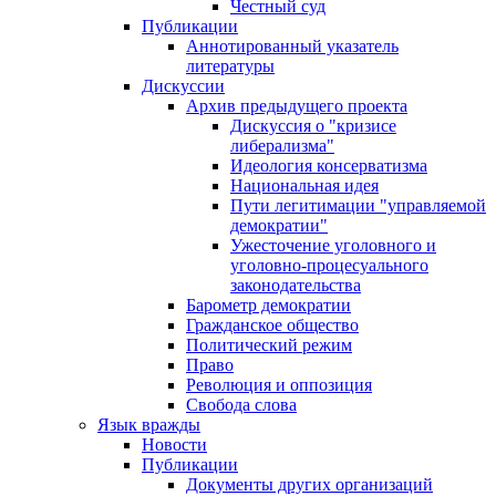
Честный суд
Публикации
Аннотированный указатель
литературы
Дискуссии
Архив предыдущего проекта
Дискуссия о "кризисе
либерализма"
Идеология консерватизма
Национальная идея
Пути легитимации "управляемой
демократии"
Ужесточение уголовного и
уголовно-процесуального
законодательства
Барометр демократии
Гражданское общество
Политический режим
Право
Революция и оппозиция
Свобода слова
Язык вражды
Новости
Публикации
Документы других организаций