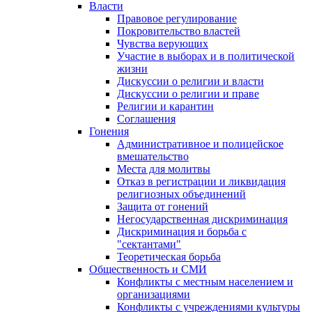
Власти
Правовое регулирование
Покровительство властей
Чувства верующих
Участие в выборах и в политической
жизни
Дискуссии о религии и власти
Дискуссии о религии и праве
Религии и карантин
Соглашения
Гонения
Административное и полицейское
вмешательство
Места для молитвы
Отказ в регистрации и ликвидация
религиозных объединений
Защита от гонений
Негосударственная дискриминация
Дискриминация и борьба с
"сектантами"
Теоретическая борьба
Общественность и СМИ
Конфликты с местным населением и
организациями
Конфликты с учреждениями культуры