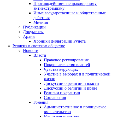
Противодействие неправомерному
антиэкстремизму
Иные государственные и общественные
действия
Мнения
Публикации
Документы
Архив
Хроники фильтрации Рунета
Религия в светском обществе
Новости
Власти
Правовое регулирование
Покровительство властей
Чувства верующих
Участие в выборах и в политической
жизни
Дискуссии о религии и власти
Дискуссии о религии и праве
Религии и карантин
Соглашения
Гонения
Административное и полицейское
вмешательство
Места для молитвы