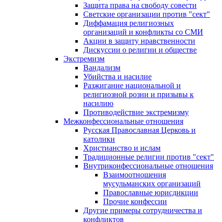
Защита права на свободу совести
Светские организации против "сект"
Диффамация религиозных
организаций и конфликты со СМИ
Акции в защиту нравственности
Дискуссии о религии и обществе
Экстремизм
Вандализм
Убийства и насилие
Разжигание национальной и
религиозной розни и призывы к
насилию
Противодействие экстремизму
Межконфессиональные отношения
Русская Православная Церковь и
католики
Христианство и ислам
Традиционные религии против "сект"
Внутриконфессиональные отношения
Взаимоотношения
мусульманских организаций
Православные юрисдикции
Прочие конфессии
Другие примеры сотрудничества и
конфликтов