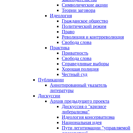
Символические акции
Теории заговора
Идеология
Гражданское общество
Политический режим
Право
Революция и контрреволюция
Свобода слова
Практика
Приватность
Свобода слова
Справедливые выборы
Хорошая полиция
Честный суд
Публикации
Аннотированный указатель
литературы
Дискуссии
Архив предыдущего проекта
Дискуссия о "кризисе
либерализма"
Идеология консерватизма
Национальная идея
Пути легитимации "управляемой