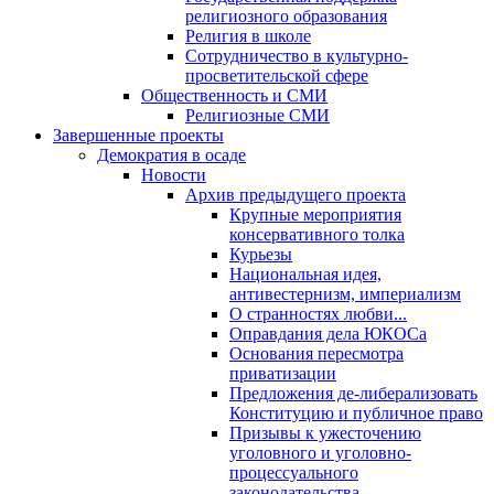
религиозного образования
Религия в школе
Сотрудничество в культурно-
просветительской сфере
Общественность и СМИ
Религиозные СМИ
Завершенные проекты
Демократия в осаде
Новости
Архив предыдущего проекта
Крупные мероприятия
консервативного толка
Курьезы
Национальная идея,
антивестернизм, империализм
О странностях любви...
Оправдания дела ЮКОСа
Основания пересмотра
приватизации
Предложения де-либерализовать
Конституцию и публичное право
Призывы к ужесточению
уголовного и уголовно-
процессуального
законодательства