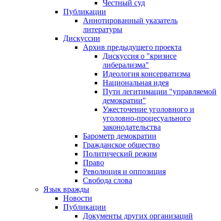
Честный суд
Публикации
Аннотированный указатель
литературы
Дискуссии
Архив предыдущего проекта
Дискуссия о "кризисе
либерализма"
Идеология консерватизма
Национальная идея
Пути легитимации "управляемой
демократии"
Ужесточение уголовного и
уголовно-процесуального
законодательства
Барометр демократии
Гражданское общество
Политический режим
Право
Революция и оппозиция
Свобода слова
Язык вражды
Новости
Публикации
Документы других организаций