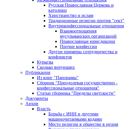
Русская Православная Церковь и
католики
Христианство и ислам
Традиционные религии против "сект"
Внутриконфессиональные отношения
Взаимоотношения
мусульманских организаций
Православные юрисдикции
Прочие конфессии
Другие примеры сотрудничества и
конфликтов
Курьезы
Сколько верующих
Публикации
Из книг "Панорамы"
Сборник "Преодолевая государственно -
конфессиональные отношения"
Статьи сборника "Пределы светскости"
Документы
Архив
Власть
Борьба с ИНН и другими
машиночитаемыми кодами
Место религии в обществе в целом