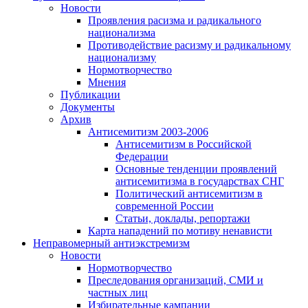
Новости
Проявления расизма и радикального
национализма
Противодействие расизму и радикальному
национализму
Нормотворчество
Мнения
Публикации
Документы
Архив
Антисемитизм 2003-2006
Антисемитизм в Российской
Федерации
Основные тенденции проявлений
антисемитизма в государствах СНГ
Политический антисемитизм в
современной России
Статьи, доклады, репортажи
Карта нападений по мотиву ненависти
Неправомерный антиэкстремизм
Новости
Нормотворчество
Преследования организаций, СМИ и
частных лиц
Избирательные кампании