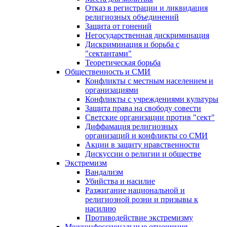
Отказ в регистрации и ликвидация
религиозных объединений
Защита от гонений
Негосударственная дискриминация
Дискриминация и борьба с
"сектантами"
Теоретическая борьба
Общественность и СМИ
Конфликты с местным населением и
организациями
Конфликты с учреждениями культуры
Защита права на свободу совести
Светские организации против "сект"
Диффамация религиозных
организаций и конфликты со СМИ
Акции в защиту нравственности
Дискуссии о религии и обществе
Экстремизм
Вандализм
Убийства и насилие
Разжигание национальной и
религиозной розни и призывы к
насилию
Противодействие экстремизму
Межконфессиональные отношения