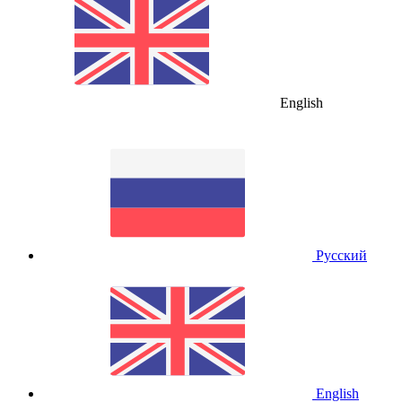
English
Русский
English