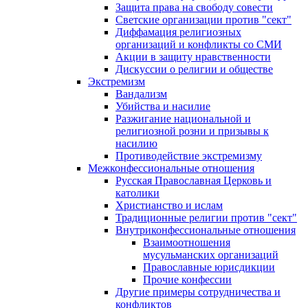
Защита права на свободу совести
Светские организации против "сект"
Диффамация религиозных
организаций и конфликты со СМИ
Акции в защиту нравственности
Дискуссии о религии и обществе
Экстремизм
Вандализм
Убийства и насилие
Разжигание национальной и
религиозной розни и призывы к
насилию
Противодействие экстремизму
Межконфессиональные отношения
Русская Православная Церковь и
католики
Христианство и ислам
Традиционные религии против "сект"
Внутриконфессиональные отношения
Взаимоотношения
мусульманских организаций
Православные юрисдикции
Прочие конфессии
Другие примеры сотрудничества и
конфликтов