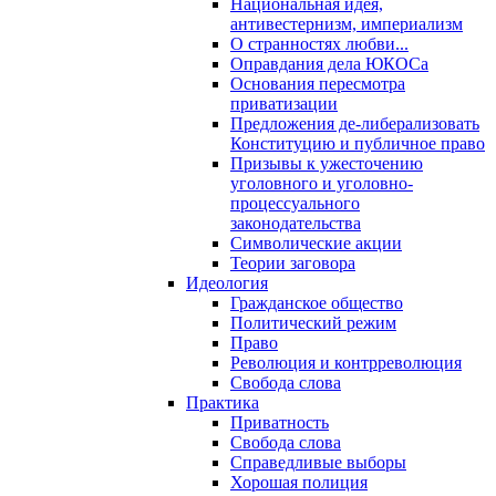
Национальная идея,
антивестернизм, империализм
О странностях любви...
Оправдания дела ЮКОСа
Основания пересмотра
приватизации
Предложения де-либерализовать
Конституцию и публичное право
Призывы к ужесточению
уголовного и уголовно-
процессуального
законодательства
Символические акции
Теории заговора
Идеология
Гражданское общество
Политический режим
Право
Революция и контрреволюция
Свобода слова
Практика
Приватность
Свобода слова
Справедливые выборы
Хорошая полиция