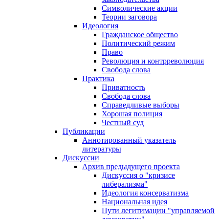
Символические акции
Теории заговора
Идеология
Гражданское общество
Политический режим
Право
Революция и контрреволюция
Свобода слова
Практика
Приватность
Свобода слова
Справедливые выборы
Хорошая полиция
Честный суд
Публикации
Аннотированный указатель
литературы
Дискуссии
Архив предыдущего проекта
Дискуссия о "кризисе
либерализма"
Идеология консерватизма
Национальная идея
Пути легитимации "управляемой