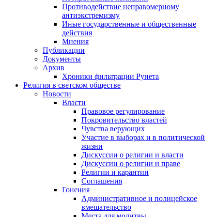
Противодействие неправомерному
антиэкстремизму
Иные государственные и общественные
действия
Мнения
Публикации
Документы
Архив
Хроники фильтрации Рунета
Религия в светском обществе
Новости
Власти
Правовое регулирование
Покровительство властей
Чувства верующих
Участие в выборах и в политической
жизни
Дискуссии о религии и власти
Дискуссии о религии и праве
Религии и карантин
Соглашения
Гонения
Административное и полицейское
вмешательство
Места для молитвы