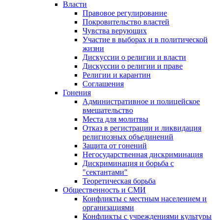
Власти
Правовое регулирование
Покровительство властей
Чувства верующих
Участие в выборах и в политической
жизни
Дискуссии о религии и власти
Дискуссии о религии и праве
Религии и карантин
Соглашения
Гонения
Административное и полицейское
вмешательство
Места для молитвы
Отказ в регистрации и ликвидация
религиозных объединений
Защита от гонений
Негосударственная дискриминация
Дискриминация и борьба с
"сектантами"
Теоретическая борьба
Общественность и СМИ
Конфликты с местным населением и
организациями
Конфликты с учреждениями культуры