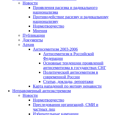
Новости
Проявления расизма и радикального
национализма
Противодействие расизму и радикальному
национализму
Нормотворчество
Мнения
Публикации
Документы
Архив
Антисемитизм 2003-2006
Антисемитизм в Российской
Федерации
Основные тенденции проявлений
антисемитизма в государствах СНГ
Политический антисемитизм в
современной России
Статьи, доклады, репортажи
Карта нападений по мотиву ненависти
Неправомерный антиэкстремизм
Новости
Нормотворчество
Преследования организаций, СМИ и
частных лиц
Избирательные кампании