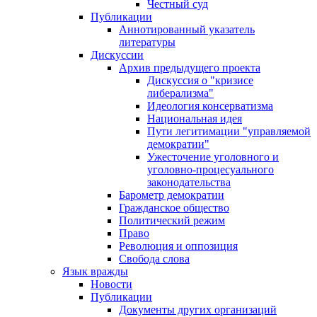
Честный суд
Публикации
Аннотированный указатель
литературы
Дискуссии
Архив предыдущего проекта
Дискуссия о "кризисе
либерализма"
Идеология консерватизма
Национальная идея
Пути легитимации "управляемой
демократии"
Ужесточение уголовного и
уголовно-процесуального
законодательства
Барометр демократии
Гражданское общество
Политический режим
Право
Революция и оппозиция
Свобода слова
Язык вражды
Новости
Публикации
Документы других организаций