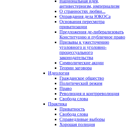
Национальная идея,
антивестернизм, империализм
О странностях любви...
Оправдания дела ЮКОСа
Основания пересмотра
приватизации
Предложения де-либерализовать
Конституцию и публичное право
Призывы к ужесточению
уголовного и уголовно-
процессуального
законодательства
Символические акции
Теории заговора
Идеология
Гражданское общество
Политический режим
Право
Революция и контрреволюция
Свобода слова
Практика
Приватность
Свобода слова
Справедливые выборы
Хорошая полиция