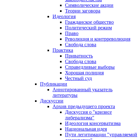
Символические акции
Теории заговора
Идеология
Гражданское общество
Политический режим
Право
Революция и контрреволюция
Свобода слова
Практика
Приватность
Свобода слова
Справедливые выборы
Хорошая полиция
Честный суд
Публикации
Аннотированный указатель
литературы
Дискуссии
Архив предыдущего проекта
Дискуссия о "кризисе
либерализма"
Идеология консерватизма
Национальная идея
Пути легитимации "управляемой