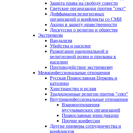
Защита права на свободу совести
Светские организации против "сект"
Диффамация религиозных
организаций и конфликты со СМИ
Акции в защиту нравственности
Дискуссии о религии и обществе
Экстремизм
Вандализм
Убийства и насилие
Разжигание национальной и
религиозной розни и призывы к
насилию
Противодействие экстремизму
Межконфессиональные отношения
Русская Православная Церковь и
католики
Христианство и ислам
Традиционные религии против "сект"
Внутриконфессиональные отношения
Взаимоотношения
мусульманских организаций
Православные юрисдикции
Прочие конфессии
Другие примеры сотрудничества и
конфликтов