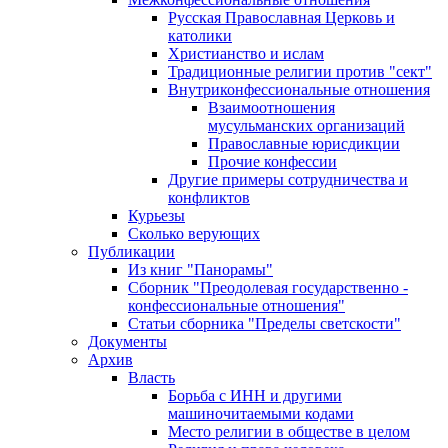
Русская Православная Церковь и
католики
Христианство и ислам
Традиционные религии против "сект"
Внутриконфессиональные отношения
Взаимоотношения
мусульманских организаций
Православные юрисдикции
Прочие конфессии
Другие примеры сотрудничества и
конфликтов
Курьезы
Сколько верующих
Публикации
Из книг "Панорамы"
Сборник "Преодолевая государственно -
конфессиональные отношения"
Статьи сборника "Пределы светскости"
Документы
Архив
Власть
Борьба с ИНН и другими
машиночитаемыми кодами
Место религии в обществе в целом