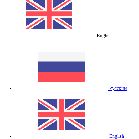
English
Русский
English