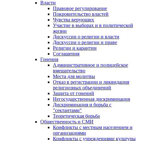
Власти
Правовое регулирование
Покровительство властей
Чувства верующих
Участие в выборах и в политической
жизни
Дискуссии о религии и власти
Дискуссии о религии и праве
Религии и карантин
Соглашения
Гонения
Административное и полицейское
вмешательство
Места для молитвы
Отказ в регистрации и ликвидация
религиозных объединений
Защита от гонений
Негосударственная дискриминация
Дискриминация и борьба с
"сектантами"
Теоретическая борьба
Общественность и СМИ
Конфликты с местным населением и
организациями
Конфликты с учреждениями культуры