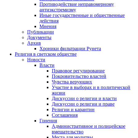
Противодействие неправомерному
антиэкстремизму
Иные государственные и общественные
действия
Мнения
Публикации
Документы
Архив
Хроники фильтрации Рунета
Религия в светском обществе
Новости
Власти
Правовое регулирование
Покровительство властей
Чувства верующих
Участие в выборах и в политической
жизни
Дискуссии о религии и власти
Дискуссии о религии и праве
Религии и карантин
Соглашения
Гонения
Административное и полицейское
вмешательство
Места для молитвы