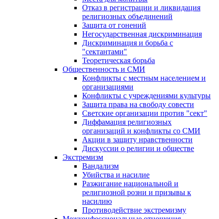
Отказ в регистрации и ликвидация
религиозных объединений
Защита от гонений
Негосударственная дискриминация
Дискриминация и борьба с
"сектантами"
Теоретическая борьба
Общественность и СМИ
Конфликты с местным населением и
организациями
Конфликты с учреждениями культуры
Защита права на свободу совести
Светские организации против "сект"
Диффамация религиозных
организаций и конфликты со СМИ
Акции в защиту нравственности
Дискуссии о религии и обществе
Экстремизм
Вандализм
Убийства и насилие
Разжигание национальной и
религиозной розни и призывы к
насилию
Противодействие экстремизму
Межконфессиональные отношения