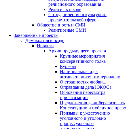
религиозного образования
Религия в школе
Сотрудничество в культурно-
просветительской сфере
Общественность и СМИ
Религиозные СМИ
Завершенные проекты
Демократия в осаде
Новости
Архив предыдущего проекта
Крупные мероприятия
консервативного толка
Курьезы
Национальная идея,
антивестернизм, империализм
О странностях любви...
Оправдания дела ЮКОСа
Основания пересмотра
приватизации
Предложения де-либерализовать
Конституцию и публичное право
Призывы к ужесточению
уголовного и уголовно-
процессуального
законодательства