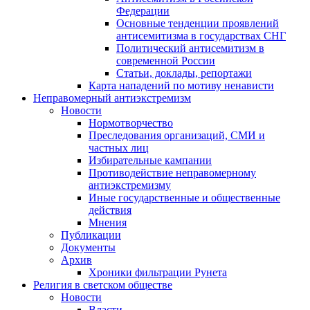
Федерации
Основные тенденции проявлений
антисемитизма в государствах СНГ
Политический антисемитизм в
современной России
Статьи, доклады, репортажи
Карта нападений по мотиву ненависти
Неправомерный антиэкстремизм
Новости
Нормотворчество
Преследования организаций, СМИ и
частных лиц
Избирательные кампании
Противодействие неправомерному
антиэкстремизму
Иные государственные и общественные
действия
Мнения
Публикации
Документы
Архив
Хроники фильтрации Рунета
Религия в светском обществе
Новости
Власти