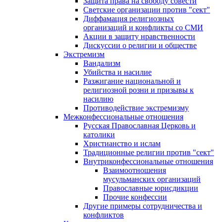
Защита права на свободу совести
Светские организации против "сект"
Диффамация религиозных
организаций и конфликты со СМИ
Акции в защиту нравственности
Дискуссии о религии и обществе
Экстремизм
Вандализм
Убийства и насилие
Разжигание национальной и
религиозной розни и призывы к
насилию
Противодействие экстремизму
Межконфессиональные отношения
Русская Православная Церковь и
католики
Христианство и ислам
Традиционные религии против "сект"
Внутриконфессиональные отношения
Взаимоотношения
мусульманских организаций
Православные юрисдикции
Прочие конфессии
Другие примеры сотрудничества и
конфликтов