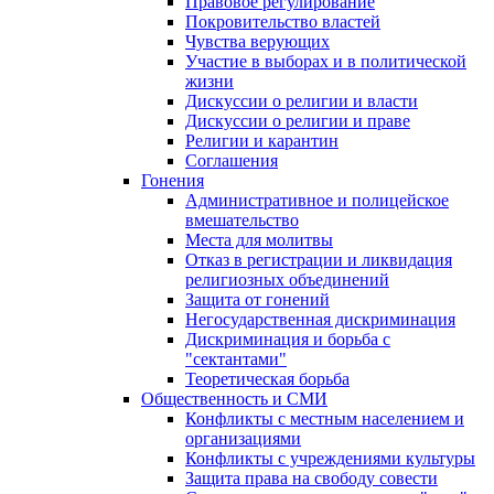
Правовое регулирование
Покровительство властей
Чувства верующих
Участие в выборах и в политической
жизни
Дискуссии о религии и власти
Дискуссии о религии и праве
Религии и карантин
Соглашения
Гонения
Административное и полицейское
вмешательство
Места для молитвы
Отказ в регистрации и ликвидация
религиозных объединений
Защита от гонений
Негосударственная дискриминация
Дискриминация и борьба с
"сектантами"
Теоретическая борьба
Общественность и СМИ
Конфликты с местным населением и
организациями
Конфликты с учреждениями культуры
Защита права на свободу совести