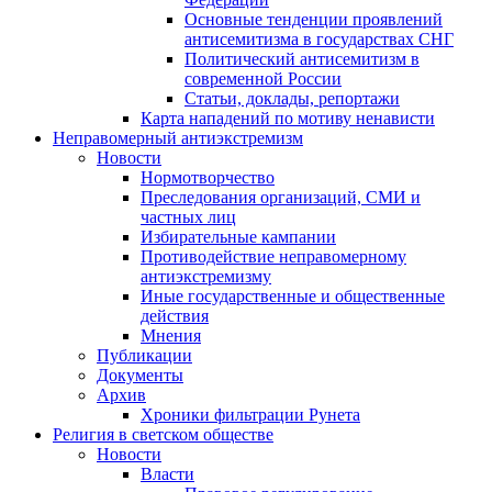
Основные тенденции проявлений
антисемитизма в государствах СНГ
Политический антисемитизм в
современной России
Статьи, доклады, репортажи
Карта нападений по мотиву ненависти
Неправомерный антиэкстремизм
Новости
Нормотворчество
Преследования организаций, СМИ и
частных лиц
Избирательные кампании
Противодействие неправомерному
антиэкстремизму
Иные государственные и общественные
действия
Мнения
Публикации
Документы
Архив
Хроники фильтрации Рунета
Религия в светском обществе
Новости
Власти