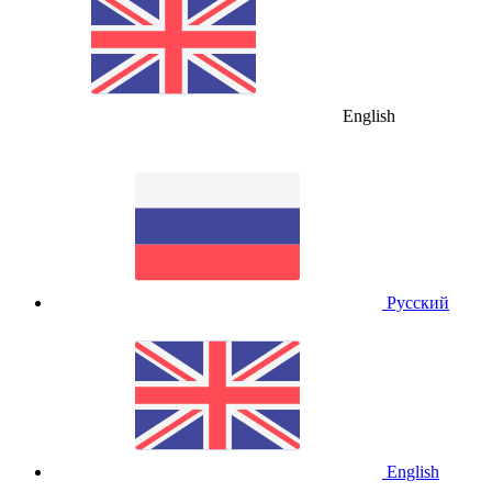
English
Русский
English