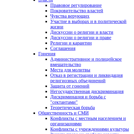
Правовое регулирование
Покровительство властей
Чувства верующих
Участие в выборах и в политической
жизни
Дискуссии о религии и власти
Дискуссии о религии и праве
Религии и карантин
Соглашения
Гонения
Административное и полицейское
вмешательство
Места для молитвы
Отказ в регистрации и ликвидация
религиозных объединений
Защита от гонений
Негосударственная дискриминация
Дискриминация и борьба с
"сектантами"
Теоретическая борьба
Общественность и СМИ
Конфликты с местным населением и
организациями
Конфликты с учреждениями культуры