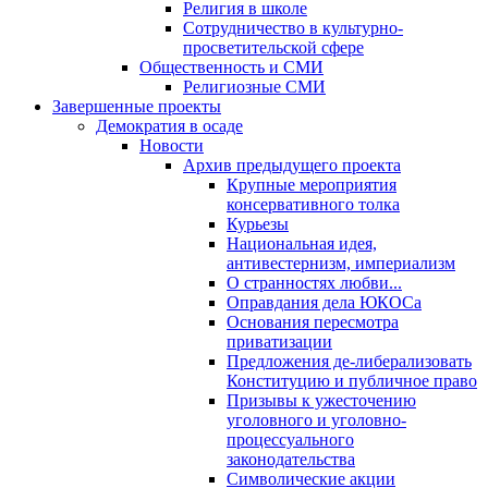
Религия в школе
Сотрудничество в культурно-
просветительской сфере
Общественность и СМИ
Религиозные СМИ
Завершенные проекты
Демократия в осаде
Новости
Архив предыдущего проекта
Крупные мероприятия
консервативного толка
Курьезы
Национальная идея,
антивестернизм, империализм
О странностях любви...
Оправдания дела ЮКОСа
Основания пересмотра
приватизации
Предложения де-либерализовать
Конституцию и публичное право
Призывы к ужесточению
уголовного и уголовно-
процессуального
законодательства
Символические акции