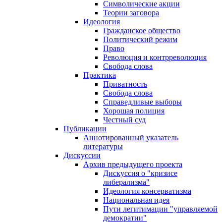
Символические акции
Теории заговора
Идеология
Гражданское общество
Политический режим
Право
Революция и контрреволюция
Свобода слова
Практика
Приватность
Свобода слова
Справедливые выборы
Хорошая полиция
Честный суд
Публикации
Аннотированный указатель
литературы
Дискуссии
Архив предыдущего проекта
Дискуссия о "кризисе
либерализма"
Идеология консерватизма
Национальная идея
Пути легитимации "управляемой
демократии"