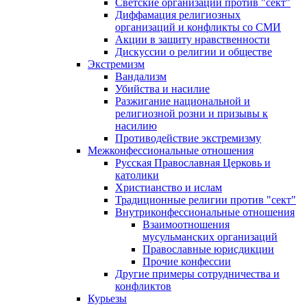
Светские организации против "сект"
Диффамация религиозных
организаций и конфликты со СМИ
Акции в защиту нравственности
Дискуссии о религии и обществе
Экстремизм
Вандализм
Убийства и насилие
Разжигание национальной и
религиозной розни и призывы к
насилию
Противодействие экстремизму
Межконфессиональные отношения
Русская Православная Церковь и
католики
Христианство и ислам
Традиционные религии против "сект"
Внутриконфессиональные отношения
Взаимоотношения
мусульманских организаций
Православные юрисдикции
Прочие конфессии
Другие примеры сотрудничества и
конфликтов
Курьезы