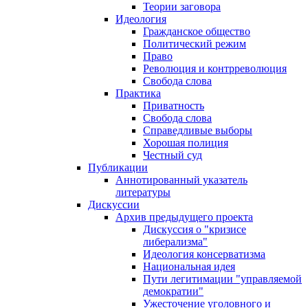
Теории заговора
Идеология
Гражданское общество
Политический режим
Право
Революция и контрреволюция
Свобода слова
Практика
Приватность
Свобода слова
Справедливые выборы
Хорошая полиция
Честный суд
Публикации
Аннотированный указатель
литературы
Дискуссии
Архив предыдущего проекта
Дискуссия о "кризисе
либерализма"
Идеология консерватизма
Национальная идея
Пути легитимации "управляемой
демократии"
Ужесточение уголовного и