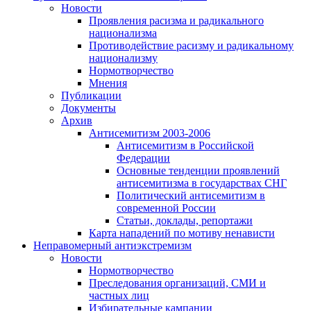
Новости
Проявления расизма и радикального
национализма
Противодействие расизму и радикальному
национализму
Нормотворчество
Мнения
Публикации
Документы
Архив
Антисемитизм 2003-2006
Антисемитизм в Российской
Федерации
Основные тенденции проявлений
антисемитизма в государствах СНГ
Политический антисемитизм в
современной России
Статьи, доклады, репортажи
Карта нападений по мотиву ненависти
Неправомерный антиэкстремизм
Новости
Нормотворчество
Преследования организаций, СМИ и
частных лиц
Избирательные кампании