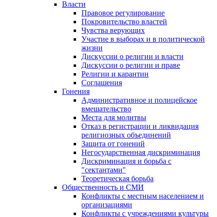
Власти
Правовое регулирование
Покровительство властей
Чувства верующих
Участие в выборах и в политической
жизни
Дискуссии о религии и власти
Дискуссии о религии и праве
Религии и карантин
Соглашения
Гонения
Административное и полицейское
вмешательство
Места для молитвы
Отказ в регистрации и ликвидация
религиозных объединений
Защита от гонений
Негосударственная дискриминация
Дискриминация и борьба с
"сектантами"
Теоретическая борьба
Общественность и СМИ
Конфликты с местным населением и
организациями
Конфликты с учреждениями культуры