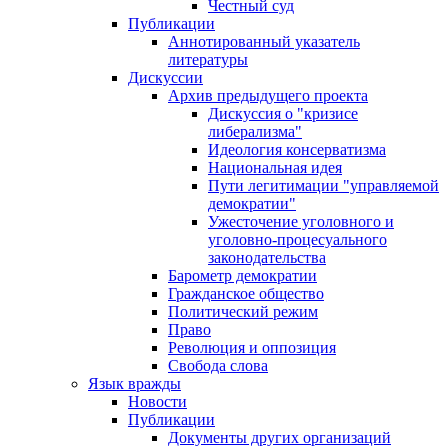
Честный суд
Публикации
Аннотированный указатель
литературы
Дискуссии
Архив предыдущего проекта
Дискуссия о "кризисе
либерализма"
Идеология консерватизма
Национальная идея
Пути легитимации "управляемой
демократии"
Ужесточение уголовного и
уголовно-процесуального
законодательства
Барометр демократии
Гражданское общество
Политический режим
Право
Революция и оппозиция
Свобода слова
Язык вражды
Новости
Публикации
Документы других организаций