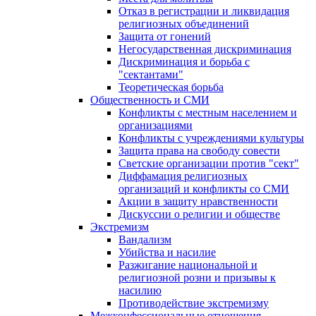
Отказ в регистрации и ликвидация
религиозных объединений
Защита от гонений
Негосударственная дискриминация
Дискриминация и борьба с
"сектантами"
Теоретическая борьба
Общественность и СМИ
Конфликты с местным населением и
организациями
Конфликты с учреждениями культуры
Защита права на свободу совести
Светские организации против "сект"
Диффамация религиозных
организаций и конфликты со СМИ
Акции в защиту нравственности
Дискуссии о религии и обществе
Экстремизм
Вандализм
Убийства и насилие
Разжигание национальной и
религиозной розни и призывы к
насилию
Противодействие экстремизму
Межконфессиональные отношения