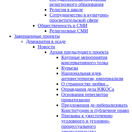
религиозного образования
Религия в школе
Сотрудничество в культурно-
просветительской сфере
Общественность и СМИ
Религиозные СМИ
Завершенные проекты
Демократия в осаде
Новости
Архив предыдущего проекта
Крупные мероприятия
консервативного толка
Курьезы
Национальная идея,
антивестернизм, империализм
О странностях любви...
Оправдания дела ЮКОСа
Основания пересмотра
приватизации
Предложения де-либерализовать
Конституцию и публичное право
Призывы к ужесточению
уголовного и уголовно-
процессуального
законодательства