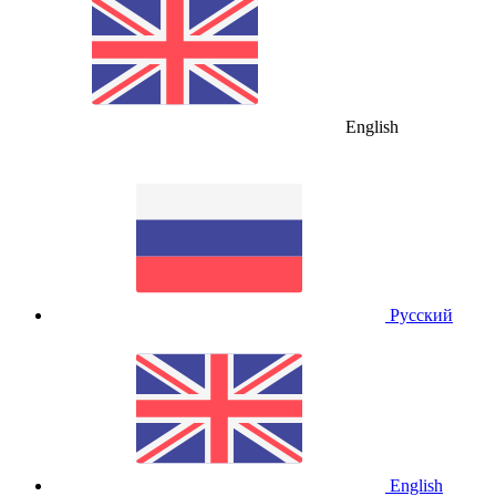
English
Русский
English