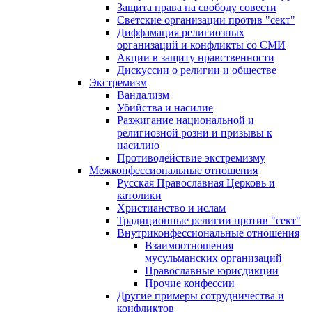
Защита права на свободу совести
Светские организации против "сект"
Диффамация религиозных
организаций и конфликты со СМИ
Акции в защиту нравственности
Дискуссии о религии и обществе
Экстремизм
Вандализм
Убийства и насилие
Разжигание национальной и
религиозной розни и призывы к
насилию
Противодействие экстремизму
Межконфессиональные отношения
Русская Православная Церковь и
католики
Христианство и ислам
Традиционные религии против "сект"
Внутриконфессиональные отношения
Взаимоотношения
мусульманских организаций
Православные юрисдикции
Прочие конфессии
Другие примеры сотрудничества и
конфликтов