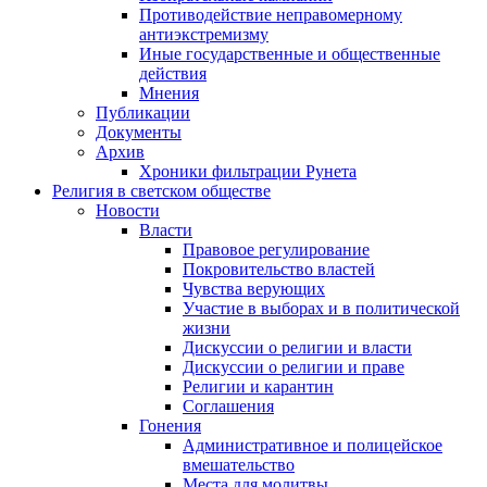
Противодействие неправомерному
антиэкстремизму
Иные государственные и общественные
действия
Мнения
Публикации
Документы
Архив
Хроники фильтрации Рунета
Религия в светском обществе
Новости
Власти
Правовое регулирование
Покровительство властей
Чувства верующих
Участие в выборах и в политической
жизни
Дискуссии о религии и власти
Дискуссии о религии и праве
Религии и карантин
Соглашения
Гонения
Административное и полицейское
вмешательство
Места для молитвы