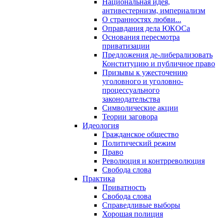
Национальная идея,
антивестернизм, империализм
О странностях любви...
Оправдания дела ЮКОСа
Основания пересмотра
приватизации
Предложения де-либерализовать
Конституцию и публичное право
Призывы к ужесточению
уголовного и уголовно-
процессуального
законодательства
Символические акции
Теории заговора
Идеология
Гражданское общество
Политический режим
Право
Революция и контрреволюция
Свобода слова
Практика
Приватность
Свобода слова
Справедливые выборы
Хорошая полиция