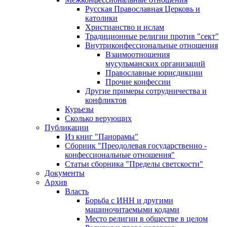
Русская Православная Церковь и
католики
Христианство и ислам
Традиционные религии против "сект"
Внутриконфессиональные отношения
Взаимоотношения
мусульманских организаций
Православные юрисдикции
Прочие конфессии
Другие примеры сотрудничества и
конфликтов
Курьезы
Сколько верующих
Публикации
Из книг "Панорамы"
Сборник "Преодолевая государственно -
конфессиональные отношения"
Статьи сборника "Пределы светскости"
Документы
Архив
Власть
Борьба с ИНН и другими
машиночитаемыми кодами
Место религии в обществе в целом