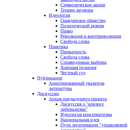
Символические акции
Теории заговора
Идеология
Гражданское общество
Политический режим
Право
Революция и контрреволюция
Свобода слова
Практика
Приватность
Свобода слова
Справедливые выборы
Хорошая полиция
Честный суд
Публикации
Аннотированный указатель
литературы
Дискуссии
Архив предыдущего проекта
Дискуссия о "кризисе
либерализма"
Идеология консерватизма
Национальная идея
Пути легитимации "управляемой