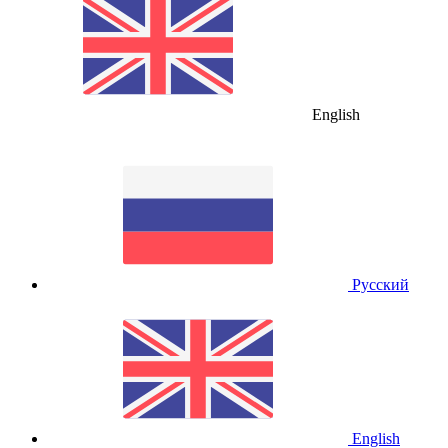
English
Русский
English