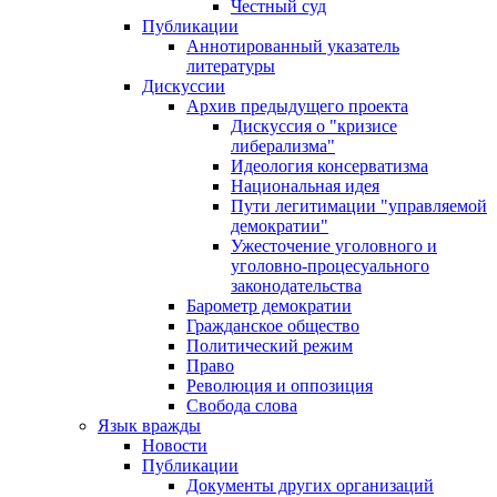
Честный суд
Публикации
Аннотированный указатель
литературы
Дискуссии
Архив предыдущего проекта
Дискуссия о "кризисе
либерализма"
Идеология консерватизма
Национальная идея
Пути легитимации "управляемой
демократии"
Ужесточение уголовного и
уголовно-процесуального
законодательства
Барометр демократии
Гражданское общество
Политический режим
Право
Революция и оппозиция
Свобода слова
Язык вражды
Новости
Публикации
Документы других организаций