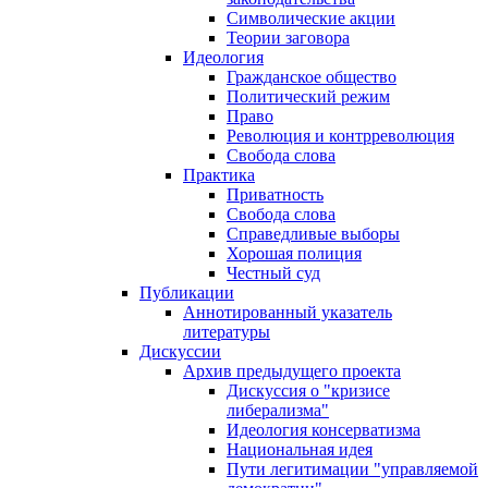
Символические акции
Теории заговора
Идеология
Гражданское общество
Политический режим
Право
Революция и контрреволюция
Свобода слова
Практика
Приватность
Свобода слова
Справедливые выборы
Хорошая полиция
Честный суд
Публикации
Аннотированный указатель
литературы
Дискуссии
Архив предыдущего проекта
Дискуссия о "кризисе
либерализма"
Идеология консерватизма
Национальная идея
Пути легитимации "управляемой