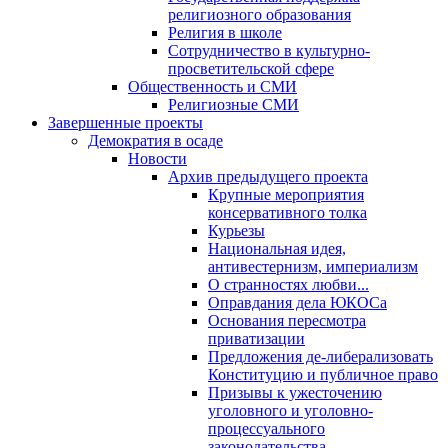
религиозного образования
Религия в школе
Сотрудничество в культурно-
просветительской сфере
Общественность и СМИ
Религиозные СМИ
Завершенные проекты
Демократия в осаде
Новости
Архив предыдущего проекта
Крупные мероприятия
консервативного толка
Курьезы
Национальная идея,
антивестернизм, империализм
О странностях любви...
Оправдания дела ЮКОСа
Основания пересмотра
приватизации
Предложения де-либерализовать
Конституцию и публичное право
Призывы к ужесточению
уголовного и уголовно-
процессуального
законодательства