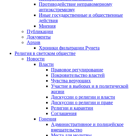
Противодействие неправомерному
антиэкстремизму
Иные государственные и общественные
действия
Мнения
Публикации
Документы
Архив
Хроники фильтрации Рунета
Религия в светском обществе
Новости
Власти
Правовое регулирование
Покровительство властей
Чувства верующих
Участие в выборах и в политической
жизни
Дискуссии о религии и власти
Дискуссии о религии и праве
Религии и карантин
Соглашения
Гонения
Административное и полицейское
вмешательство
Места для молитвы