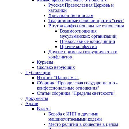
Русская Православная Церковь и
католики
Христианство и ислам
Традиционные религии против "сект"
Внутриконфессиональные отношения
Взаимоотношения
мусульманских организаций
Православные юрисдикции
Прочие конфессии
Другие примеры сотрудничества и
конфликтов
Курьезы
Сколько верующих
Публикации
Из книг "Панорамы"
Сборник "Преодолевая государственно -
конфессиональные отношения"
Статьи сборника "Пределы светскости"
Документы
Архив
Власть
Борьба с ИНН и другими
машиночитаемыми кодами
Место религии в обществе в целом