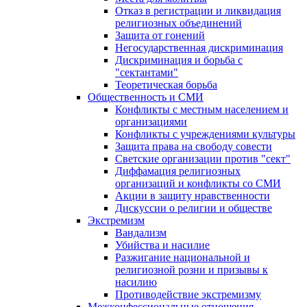
Отказ в регистрации и ликвидация
религиозных объединений
Защита от гонений
Негосударственная дискриминация
Дискриминация и борьба с
"сектантами"
Теоретическая борьба
Общественность и СМИ
Конфликты с местным населением и
организациями
Конфликты с учреждениями культуры
Защита права на свободу совести
Светские организации против "сект"
Диффамация религиозных
организаций и конфликты со СМИ
Акции в защиту нравственности
Дискуссии о религии и обществе
Экстремизм
Вандализм
Убийства и насилие
Разжигание национальной и
религиозной розни и призывы к
насилию
Противодействие экстремизму
Межконфессиональные отношения