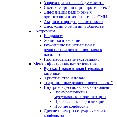
Защита права на свободу совести
Светские организации против "сект"
Диффамация религиозных
организаций и конфликты со СМИ
Акции в защиту нравственности
Дискуссии о религии и обществе
Экстремизм
Вандализм
Убийства и насилие
Разжигание национальной и
религиозной розни и призывы к
насилию
Противодействие экстремизму
Межконфессиональные отношения
Русская Православная Церковь и
католики
Христианство и ислам
Традиционные религии против "сект"
Внутриконфессиональные отношения
Взаимоотношения
мусульманских организаций
Православные юрисдикции
Прочие конфессии
Другие примеры сотрудничества и
конфликтов