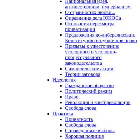
Национальная идея,
антивестернизм, империализм
О странностях любви...
Оправдания дела ЮКОСа
Основания пересмотра
приватизации
Предложения де-либерализовать
Конституцию и публичное право
Призывы к ужесточению
уголовного и уголовно-
процессуального
законодательства
Символические акции
Теории заговора
Идеология
Гражданское общество
Политический режим
Право
Революция и контрреволюция
Свобода слова
Практика
Приватность
Свобода слова
Справедливые выборы
Хорошая полиция