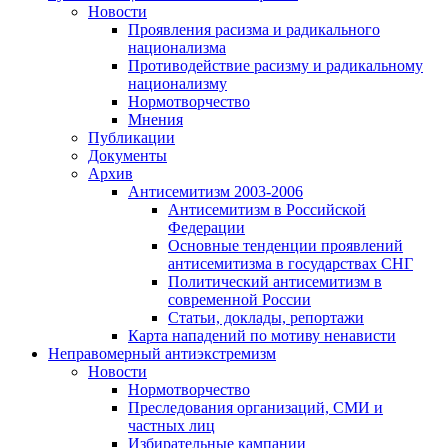
Новости
Проявления расизма и радикального
национализма
Противодействие расизму и радикальному
национализму
Нормотворчество
Мнения
Публикации
Документы
Архив
Антисемитизм 2003-2006
Антисемитизм в Российской
Федерации
Основные тенденции проявлений
антисемитизма в государствах СНГ
Политический антисемитизм в
современной России
Статьи, доклады, репортажи
Карта нападений по мотиву ненависти
Неправомерный антиэкстремизм
Новости
Нормотворчество
Преследования организаций, СМИ и
частных лиц
Избирательные кампании