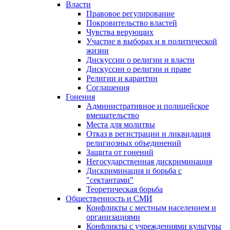
Власти
Правовое регулирование
Покровительство властей
Чувства верующих
Участие в выборах и в политической
жизни
Дискуссии о религии и власти
Дискуссии о религии и праве
Религии и карантин
Соглашения
Гонения
Административное и полицейское
вмешательство
Места для молитвы
Отказ в регистрации и ликвидация
религиозных объединений
Защита от гонений
Негосударственная дискриминация
Дискриминация и борьба с
"сектантами"
Теоретическая борьба
Общественность и СМИ
Конфликты с местным населением и
организациями
Конфликты с учреждениями культуры