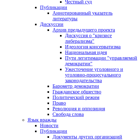
Честный суд
Публикации
Аннотированный указатель
литературы
Дискуссии
Архив предыдущего проекта
Дискуссия о "кризисе
либерализма"
Идеология консерватизма
Национальная идея
Пути легитимации "управляемой
демократии"
Ужесточение уголовного и
уголовно-процесуального
законодательства
Барометр демократии
Гражданское общество
Политический режим
Право
Революция и оппозиция
Свобода слова
Язык вражды
Новости
Публикации
Документы других организаций