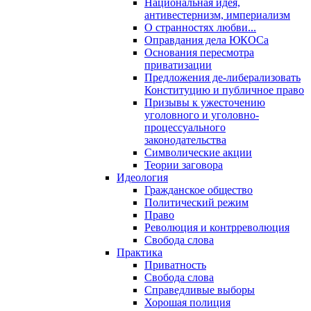
Национальная идея,
антивестернизм, империализм
О странностях любви...
Оправдания дела ЮКОСа
Основания пересмотра
приватизации
Предложения де-либерализовать
Конституцию и публичное право
Призывы к ужесточению
уголовного и уголовно-
процессуального
законодательства
Символические акции
Теории заговора
Идеология
Гражданское общество
Политический режим
Право
Революция и контрреволюция
Свобода слова
Практика
Приватность
Свобода слова
Справедливые выборы
Хорошая полиция