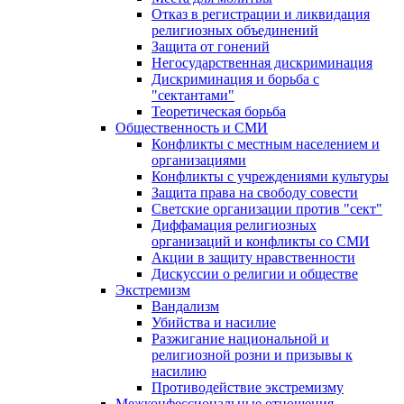
Отказ в регистрации и ликвидация
религиозных объединений
Защита от гонений
Негосударственная дискриминация
Дискриминация и борьба с
"сектантами"
Теоретическая борьба
Общественность и СМИ
Конфликты с местным населением и
организациями
Конфликты с учреждениями культуры
Защита права на свободу совести
Светские организации против "сект"
Диффамация религиозных
организаций и конфликты со СМИ
Акции в защиту нравственности
Дискуссии о религии и обществе
Экстремизм
Вандализм
Убийства и насилие
Разжигание национальной и
религиозной розни и призывы к
насилию
Противодействие экстремизму
Межконфессиональные отношения