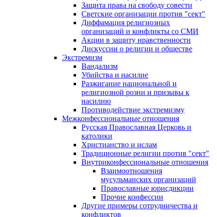
Защита права на свободу совести
Светские организации против "сект"
Диффамация религиозных
организаций и конфликты со СМИ
Акции в защиту нравственности
Дискуссии о религии и обществе
Экстремизм
Вандализм
Убийства и насилие
Разжигание национальной и
религиозной розни и призывы к
насилию
Противодействие экстремизму
Межконфессиональные отношения
Русская Православная Церковь и
католики
Христианство и ислам
Традиционные религии против "сект"
Внутриконфессиональные отношения
Взаимоотношения
мусульманских организаций
Православные юрисдикции
Прочие конфессии
Другие примеры сотрудничества и
конфликтов