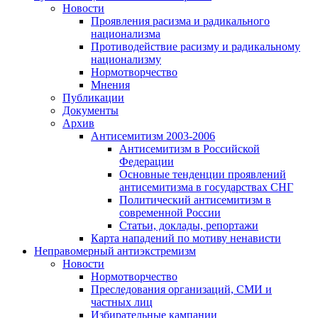
Новости
Проявления расизма и радикального
национализма
Противодействие расизму и радикальному
национализму
Нормотворчество
Мнения
Публикации
Документы
Архив
Антисемитизм 2003-2006
Антисемитизм в Российской
Федерации
Основные тенденции проявлений
антисемитизма в государствах СНГ
Политический антисемитизм в
современной России
Статьи, доклады, репортажи
Карта нападений по мотиву ненависти
Неправомерный антиэкстремизм
Новости
Нормотворчество
Преследования организаций, СМИ и
частных лиц
Избирательные кампании