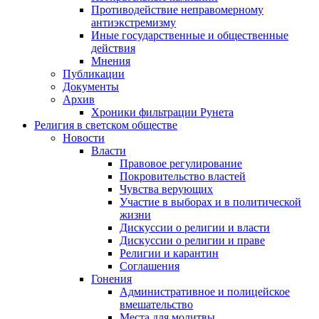
Противодействие неправомерному
антиэкстремизму
Иные государственные и общественные
действия
Мнения
Публикации
Документы
Архив
Хроники фильтрации Рунета
Религия в светском обществе
Новости
Власти
Правовое регулирование
Покровительство властей
Чувства верующих
Участие в выборах и в политической
жизни
Дискуссии о религии и власти
Дискуссии о религии и праве
Религии и карантин
Соглашения
Гонения
Административное и полицейское
вмешательство
Места для молитвы