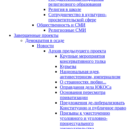
религиозного образования
Религия в школе
Сотрудничество в культурно-
просветительской сфере
Общественность и СМИ
Религиозные СМИ
Завершенные проекты
Демократия в осаде
Новости
Архив предыдущего проекта
Крупные мероприятия
консервативного толка
Курьезы
Национальная идея,
антивестернизм, империализм
О странностях любви...
Оправдания дела ЮКОСа
Основания пересмотра
приватизации
Предложения де-либерализовать
Конституцию и публичное право
Призывы к ужесточению
уголовного и уголовно-
процессуального
законодательства