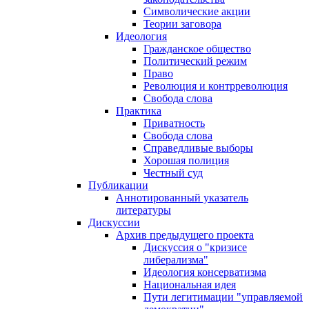
Символические акции
Теории заговора
Идеология
Гражданское общество
Политический режим
Право
Революция и контрреволюция
Свобода слова
Практика
Приватность
Свобода слова
Справедливые выборы
Хорошая полиция
Честный суд
Публикации
Аннотированный указатель
литературы
Дискуссии
Архив предыдущего проекта
Дискуссия о "кризисе
либерализма"
Идеология консерватизма
Национальная идея
Пути легитимации "управляемой