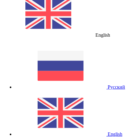
English
Русский
English