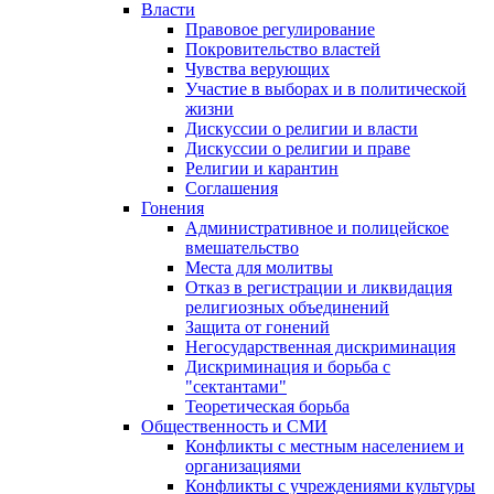
Власти
Правовое регулирование
Покровительство властей
Чувства верующих
Участие в выборах и в политической
жизни
Дискуссии о религии и власти
Дискуссии о религии и праве
Религии и карантин
Соглашения
Гонения
Административное и полицейское
вмешательство
Места для молитвы
Отказ в регистрации и ликвидация
религиозных объединений
Защита от гонений
Негосударственная дискриминация
Дискриминация и борьба с
"сектантами"
Теоретическая борьба
Общественность и СМИ
Конфликты с местным населением и
организациями
Конфликты с учреждениями культуры