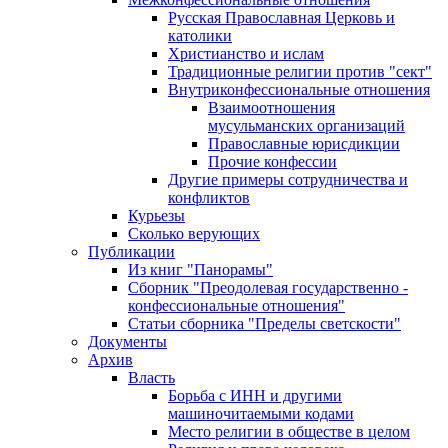
Русская Православная Церковь и
католики
Христианство и ислам
Традиционные религии против "сект"
Внутриконфессиональные отношения
Взаимоотношения
мусульманских организаций
Православные юрисдикции
Прочие конфессии
Другие примеры сотрудничества и
конфликтов
Курьезы
Сколько верующих
Публикации
Из книг "Панорамы"
Сборник "Преодолевая государственно -
конфессиональные отношения"
Статьи сборника "Пределы светскости"
Документы
Архив
Власть
Борьба с ИНН и другими
машиночитаемыми кодами
Место религии в обществе в целом