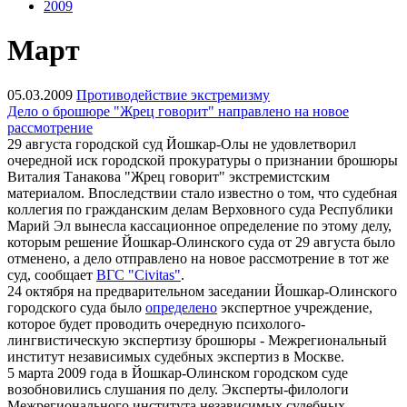
2009
Март
05.03.2009
Противодействие экстремизму
Дело о брошюре "Жрец говорит" направлено на новое
рассмотрение
29 августа городской суд Йошкар-Олы не удовлетворил
очередной иск городской прокуратуры о признании брошюры
Виталия Танакова "Жрец говорит" экстремистским
материалом. Впоследствии стало известно о том, что судебная
коллегия по гражданским делам Верховного суда Республики
Марий Эл вынесла кассационное определение по этому делу,
которым решение Йошкар-Олинского суда от 29 августа было
отменено, а дело отправлено на новое рассмотрение в тот же
суд, сообщает
ВГС "Civitas"
.
24 октября на предварительном заседании Йошкар-Олинского
городского суда было
определено
экспертное учреждение,
которое будет проводить очередную психолого-
лингвистическую экспертизу брошюры - Межрегиональный
институт независимых судебных экспертиз в Москве.
5 марта 2009 года в Йошкар-Олинском городском суде
возобновились слушания по делу. Эксперты-филологи
Межрегионального института независимых судебных