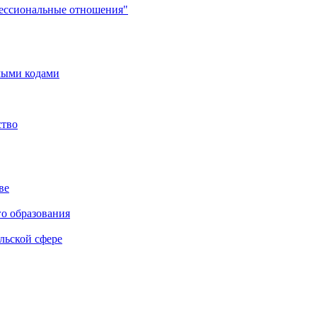
фессиональные отношения"
мыми кодами
ство
ве
го образования
льской сфере