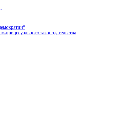
а"
демократии"
но-процесуального законодательства