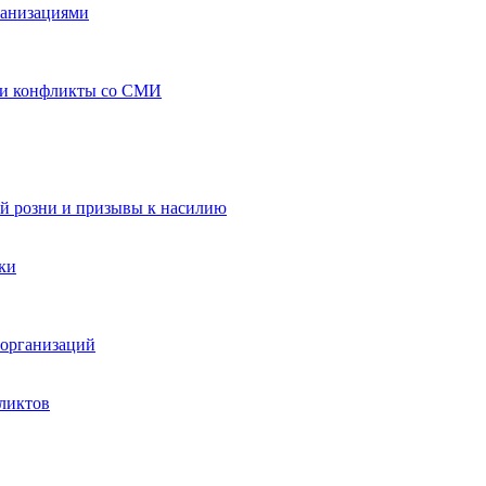
ганизациями
 и конфликты со СМИ
й розни и призывы к насилию
ки
организаций
ликтов