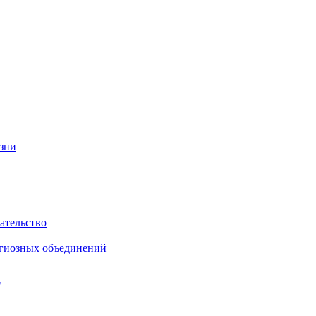
изни
ательство
игиозных объединений
"