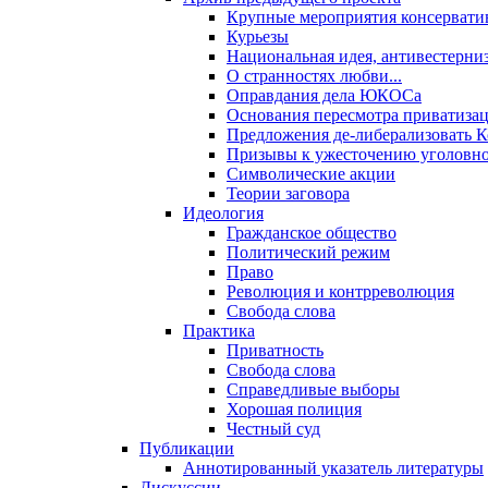
Крупные мероприятия консервати
Курьезы
Национальная идея, антивестерни
О странностях любви...
Оправдания дела ЮКОСа
Основания пересмотра приватиза
Предложения де-либерализовать 
Призывы к ужесточению уголовног
Символические акции
Теории заговора
Идеология
Гражданское общество
Политический режим
Право
Революция и контрреволюция
Свобода слова
Практика
Приватность
Свобода слова
Справедливые выборы
Хорошая полиция
Честный суд
Публикации
Аннотированный указатель литературы
Дискуссии