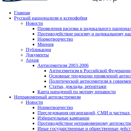
Главная
Русский национализм и ксенофобия
Новости
Проявления расизма и радикального национа
Противодействие расизму и радикальному на
Нормотворчество
Мнения
Публикации
Документы
Архив
Антисемитизм 2003-2006
Антисемитизм в Российской Федерации
Основные тенденции проявлений антис
Политический антисемитизм в совреме
Статьи, доклады, репортажи
Карта нападений по мотиву ненависти
Неправомерный антиэкстремизм
Новости
Нормотворчество
Преследования организаций, СМИ и частных
Избирательные кампании
Противодействие неправомерному антиэкстр
Иные государственные и общественные дейст