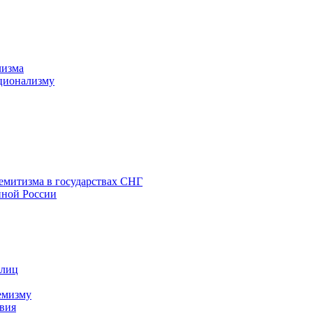
лизма
ционализму
емитизма в государствах СНГ
нной России
 лиц
емизму
вия