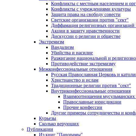
Конфликты с местным населением и ор
Конфликты с учреждениями культуры
Защита права на свободу совести
Светские организации против "сект"
Диффамация религиозных организаций
Акции в защиту нравственности
Дискуссии о религии и обществе
Экстремизм
Вандализм
Убийства и насилие
Разжигание национальной и религиозно
Противодействие экстремизму
Межконфессиональные отношения
Русская Православная Церковь и католи
Христианство и ислам
Традиционные религии против "сект"
Внутриконфессиональные отношения
Взаимоотношения мусульманских 
Православные юрисдикции
Прочие конфессии
Другие примеры сотрудничества и конф
Курьезы
Сколько верующих
Публикации
Из книг "Панорамы"