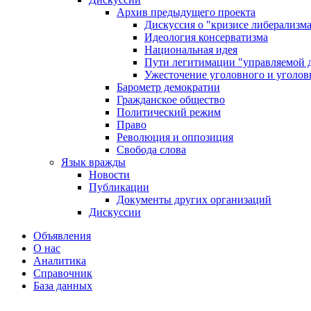
Архив предыдущего проекта
Дискуссия о "кризисе либерализм
Идеология консерватизма
Национальная идея
Пути легитимации "управляемой 
Ужесточение уголовного и уголов
Барометр демократии
Гражданское общество
Политический режим
Право
Революция и оппозиция
Свобода слова
Язык вражды
Новости
Публикации
Документы других организаций
Дискуссии
Объявления
О нас
Аналитика
Справочник
База данных