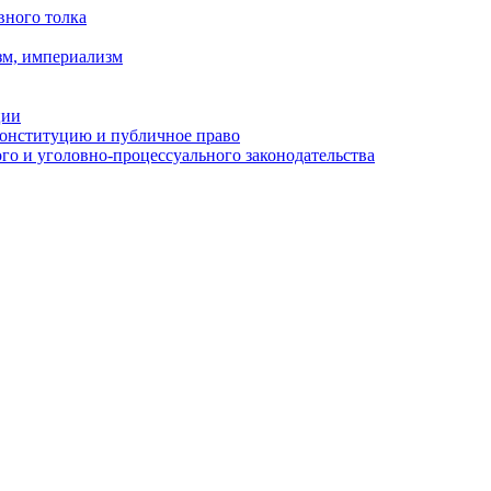
вного толка
зм, империализм
ции
Конституцию и публичное право
о и уголовно-процессуального законодательства