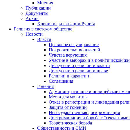
Мнения
Публикации
Документы
Архив
Хроники фильтрации Рунета
Религия в светском обществе
Новости
Власти
Правовое регулирование
Покровительство властей
Чувства верующих
Участие в выборах и в политической ж
Дискуссии о религии и власти
Дискуссии о религии и праве
Религии и карантин
Соглашения
Гонения
Административное и полицейское вмеш
Места для молитвы
Отказ в регистрации и ликвидация рел
Защита от гонений
Негосударственная дискриминация
Дискриминация и борьба с "сектантами
Теоретическая борьба
Общественность и СМИ