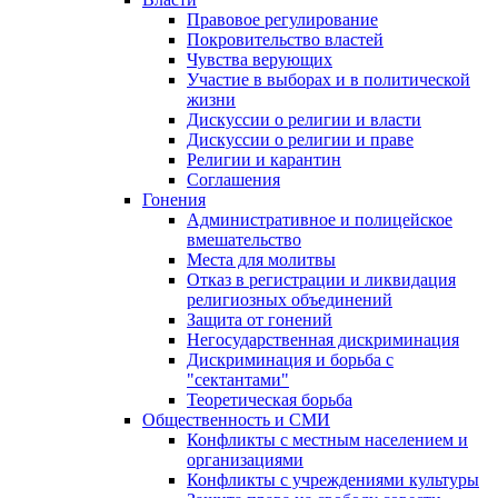
Правовое регулирование
Покровительство властей
Чувства верующих
Участие в выборах и в политической
жизни
Дискуссии о религии и власти
Дискуссии о религии и праве
Религии и карантин
Соглашения
Гонения
Административное и полицейское
вмешательство
Места для молитвы
Отказ в регистрации и ликвидация
религиозных объединений
Защита от гонений
Негосударственная дискриминация
Дискриминация и борьба с
"сектантами"
Теоретическая борьба
Общественность и СМИ
Конфликты с местным населением и
организациями
Конфликты с учреждениями культуры