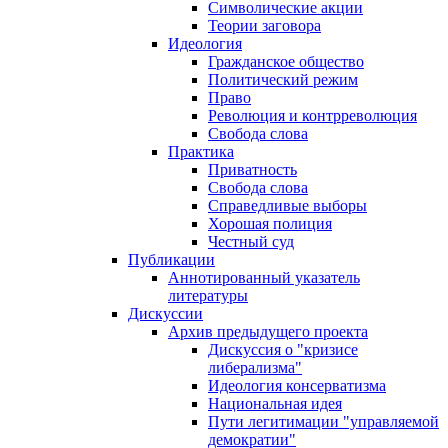
Символические акции
Теории заговора
Идеология
Гражданское общество
Политический режим
Право
Революция и контрреволюция
Свобода слова
Практика
Приватность
Свобода слова
Справедливые выборы
Хорошая полиция
Честный суд
Публикации
Аннотированный указатель
литературы
Дискуссии
Архив предыдущего проекта
Дискуссия о "кризисе
либерализма"
Идеология консерватизма
Национальная идея
Пути легитимации "управляемой
демократии"