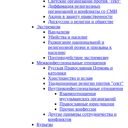
Светские организации против "сект"
Диффамация религиозных
организаций и конфликты со СМИ
Акции в защиту нравственности
Дискуссии о религии и обществе
Экстремизм
Вандализм
Убийства и насилие
Разжигание национальной и
религиозной розни и призывы к
насилию
Противодействие экстремизму
Межконфессиональные отношения
Русская Православная Церковь и
католики
Христианство и ислам
Традиционные религии против "сект"
Внутриконфессиональные отношения
Взаимоотношения
мусульманских организаций
Православные юрисдикции
Прочие конфессии
Другие примеры сотрудничества и
конфликтов
Курьезы