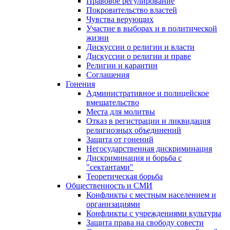
Правовое регулирование
Покровительство властей
Чувства верующих
Участие в выборах и в политической
жизни
Дискуссии о религии и власти
Дискуссии о религии и праве
Религии и карантин
Соглашения
Гонения
Административное и полицейское
вмешательство
Места для молитвы
Отказ в регистрации и ликвидация
религиозных объединений
Защита от гонений
Негосударственная дискриминация
Дискриминация и борьба с
"сектантами"
Теоретическая борьба
Общественность и СМИ
Конфликты с местным населением и
организациями
Конфликты с учреждениями культуры
Защита права на свободу совести