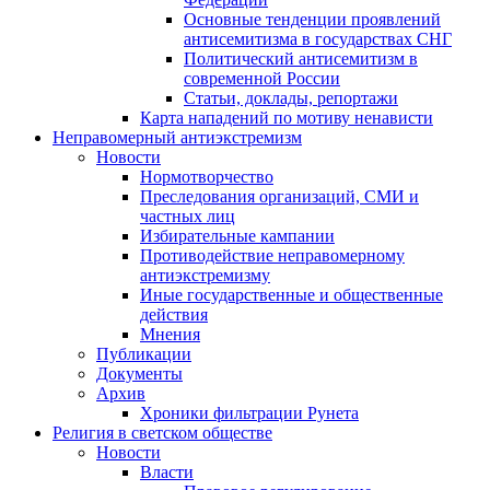
Основные тенденции проявлений
антисемитизма в государствах СНГ
Политический антисемитизм в
современной России
Статьи, доклады, репортажи
Карта нападений по мотиву ненависти
Неправомерный антиэкстремизм
Новости
Нормотворчество
Преследования организаций, СМИ и
частных лиц
Избирательные кампании
Противодействие неправомерному
антиэкстремизму
Иные государственные и общественные
действия
Мнения
Публикации
Документы
Архив
Хроники фильтрации Рунета
Религия в светском обществе
Новости
Власти