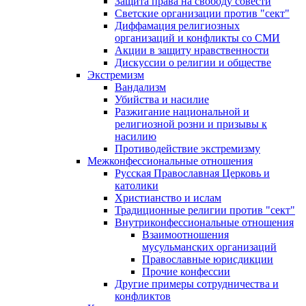
Защита права на свободу совести
Светские организации против "сект"
Диффамация религиозных
организаций и конфликты со СМИ
Акции в защиту нравственности
Дискуссии о религии и обществе
Экстремизм
Вандализм
Убийства и насилие
Разжигание национальной и
религиозной розни и призывы к
насилию
Противодействие экстремизму
Межконфессиональные отношения
Русская Православная Церковь и
католики
Христианство и ислам
Традиционные религии против "сект"
Внутриконфессиональные отношения
Взаимоотношения
мусульманских организаций
Православные юрисдикции
Прочие конфессии
Другие примеры сотрудничества и
конфликтов