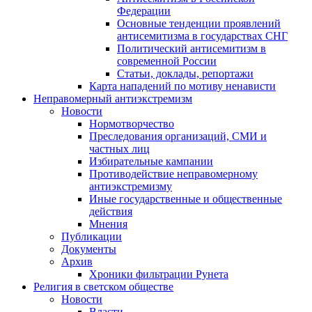
Федерации
Основные тенденции проявлений
антисемитизма в государствах СНГ
Политический антисемитизм в
современной России
Статьи, доклады, репортажи
Карта нападений по мотиву ненависти
Неправомерный антиэкстремизм
Новости
Нормотворчество
Преследования организаций, СМИ и
частных лиц
Избирательные кампании
Противодействие неправомерному
антиэкстремизму
Иные государственные и общественные
действия
Мнения
Публикации
Документы
Архив
Хроники фильтрации Рунета
Религия в светском обществе
Новости
Власти