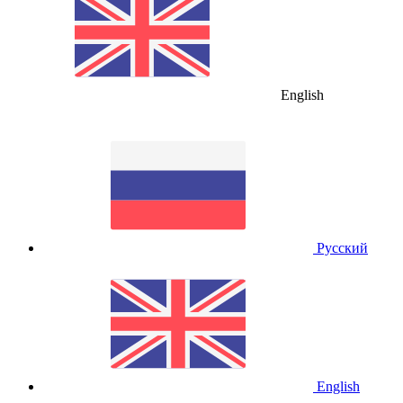
English
Русский
English