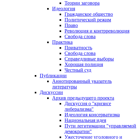
Теории заговора
Идеология
Гражданское общество
Политический режим
Право
Революция и контрреволюция
Свобода слова
Практика
Приватность
Свобода слова
Справедливые выборы
Хорошая полиция
Честный суд
Публикации
Аннотированный указатель
литературы
Дискуссии
Архив предыдущего проекта
Дискуссия о "кризисе
либерализма"
Идеология консерватизма
Национальная идея
Пути легитимации "управляемой
демократии"
Ужесточение уголовного и