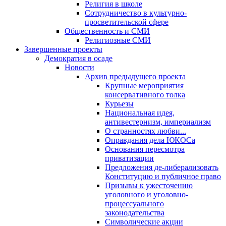
Религия в школе
Сотрудничество в культурно-
просветительской сфере
Общественность и СМИ
Религиозные СМИ
Завершенные проекты
Демократия в осаде
Новости
Архив предыдущего проекта
Крупные мероприятия
консервативного толка
Курьезы
Национальная идея,
антивестернизм, империализм
О странностях любви...
Оправдания дела ЮКОСа
Основания пересмотра
приватизации
Предложения де-либерализовать
Конституцию и публичное право
Призывы к ужесточению
уголовного и уголовно-
процессуального
законодательства
Символические акции