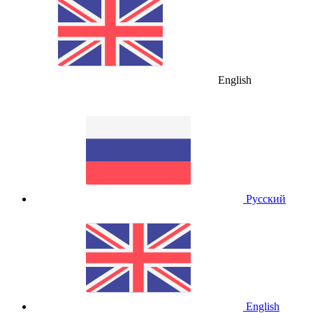
English
Русский
English