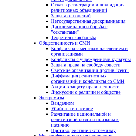
Отказ в регистрации и ликвидация
религиозных объединений
Защита от гонений
Негосударственная дискриминация
Дискриминация и борьба с
"сектантами"
Теоретическая борьба
Общественность и СМИ
Конфликты с местным населением и
организациями
Конфликты с учреждениями культуры
Защита права на свободу совести
Светские организации против "сект"
Диффамация религиозных
организаций и конфликты со СМИ
Акции в защиту нравственности
Дискуссии о религии и обществе
Экстремизм
Вандализм
Убийства и насилие
Разжигание национальной и
религиозной розни и призывы к
насилию
Противодействие экстремизму
Межконфессиональные отношения