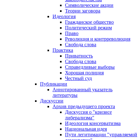
Символические акции
Теории заговора
Идеология
Гражданское общество
Политический режим
Право
Революция и контрреволюция
Свобода слова
Практика
Приватность
Свобода слова
Справедливые выборы
Хорошая полиция
Честный суд
Публикации
Аннотированный указатель
литературы
Дискуссии
Архив предыдущего проекта
Дискуссия о "кризисе
либерализма"
Идеология консерватизма
Национальная идея
Пути легитимации "управляемой