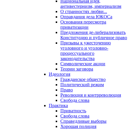
Национальная идея,
антивестернизм, империализм
О странностях любви...
Оправдания дела ЮКОСа
Основания пересмотра
приватизации
Предложения де-либерализовать
Конституцию и публичное право
Призывы к ужесточению
уголовного и уголовно-
процессуального
законодательства
Символические акции
Теории заговора
Идеология
Гражданское общество
Политический режим
Право
Революция и контрреволюция
Свобода слова
Практика
Приватность
Свобода слова
Справедливые выборы
Хорошая полиция