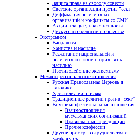
Защита права на свободу совести
Светские организации против "сект"
Диффамация религиозных
организаций и конфликты со СМИ
Акции в защиту нравственности
Дискуссии о религии и обществе
Экстремизм
Вандализм
Убийства и насилие
Разжигание национальной и
религиозной розни и призывы к
насилию
Противодействие экстремизму
Межконфессиональные отношения
Русская Православная Церковь и
католики
Христианство и ислам
Традиционные религии против "сект"
Внутриконфессиональные отношения
Взаимоотношения
мусульманских организаций
Православные юрисдикции
Прочие конфессии
Другие примеры сотрудничества и
конфликтов