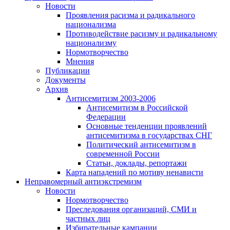
Новости
Проявления расизма и радикального
национализма
Противодействие расизму и радикальному
национализму
Нормотворчество
Мнения
Публикации
Документы
Архив
Антисемитизм 2003-2006
Антисемитизм в Российской
Федерации
Основные тенденции проявлений
антисемитизма в государствах СНГ
Политический антисемитизм в
современной России
Статьи, доклады, репортажи
Карта нападений по мотиву ненависти
Неправомерный антиэкстремизм
Новости
Нормотворчество
Преследования организаций, СМИ и
частных лиц
Избирательные кампании