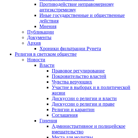
Противодействие неправомерному
антиэкстремизму
Иные государственные и общественные
действия
Мнения
Публикации
Документы
Архив
Хроники фильтрации Рунета
Религия в светском обществе
Новости
Власти
Правовое регулирование
Покровительство властей
Чувства верующих
Участие в выборах и в политической
жизни
Дискуссии о религии и власти
Дискуссии о религии и праве
Религии и карантин
Соглашения
Гонения
Административное и полицейское
вмешательство
Места для молитвы