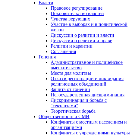
Власти
Правовое регулирование
Покровительство властей
Чувства верующих
Участие в выборах и в политической
жизни
Дискуссии о религии и власти
Дискуссии о религии и праве
Религии и карантин
Соглашения
Гонения
Административное и полицейское
вмешательство
Места для молитвы
Отказ в регистрации и ликвидация
религиозных объединений
Защита от гонений
Негосударственная дискриминация
Дискриминация и борьба с
"сектантами"
Теоретическая борьба
Общественность и СМИ
Конфликты с местным населением и
организациями
Конфликты с учреждениями культуры