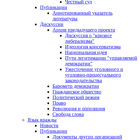
Честный суд
Публикации
Аннотированный указатель
литературы
Дискуссии
Архив предыдущего проекта
Дискуссия о "кризисе
либерализма"
Идеология консерватизма
Национальная идея
Пути легитимации "управляемой
демократии"
Ужесточение уголовного и
уголовно-процесуального
законодательства
Барометр демократии
Гражданское общество
Политический режим
Право
Революция и оппозиция
Свобода слова
Язык вражды
Новости
Публикации
Документы других организаций