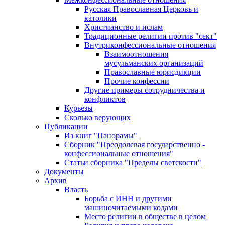
Русская Православная Церковь и
католики
Христианство и ислам
Традиционные религии против "сект"
Внутриконфессиональные отношения
Взаимоотношения
мусульманских организаций
Православные юрисдикции
Прочие конфессии
Другие примеры сотрудничества и
конфликтов
Курьезы
Сколько верующих
Публикации
Из книг "Панорамы"
Сборник "Преодолевая государственно -
конфессиональные отношения"
Статьи сборника "Пределы светскости"
Документы
Архив
Власть
Борьба с ИНН и другими
машиночитаемыми кодами
Место религии в обществе в целом