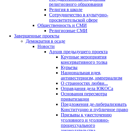
религиозного образования
Религия в школе
Сотрудничество в культурно-
просветительской сфере
Общественность и СМИ
Религиозные СМИ
Завершенные проекты
Демократия в осаде
Новости
Архив предыдущего проекта
Крупные мероприятия
консервативного толка
Курьезы
Национальная идея,
антивестернизм, империализм
О странностях любви...
Оправдания дела ЮКОСа
Основания пересмотра
приватизации
Предложения де-либерализовать
Конституцию и публичное право
Призывы к ужесточению
уголовного и уголовно-
процессуального
законодательства