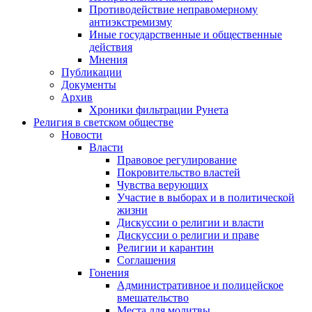
Противодействие неправомерному
антиэкстремизму
Иные государственные и общественные
действия
Мнения
Публикации
Документы
Архив
Хроники фильтрации Рунета
Религия в светском обществе
Новости
Власти
Правовое регулирование
Покровительство властей
Чувства верующих
Участие в выборах и в политической
жизни
Дискуссии о религии и власти
Дискуссии о религии и праве
Религии и карантин
Соглашения
Гонения
Административное и полицейское
вмешательство
Места для молитвы