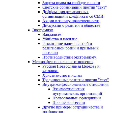
Защита права на свободу совести
Светские организации против "сект"
Диффамация религиозных
организаций и конфликты со СМИ
Акции в защиту нравственности
Дискуссии о религии и обществе
Экстремизм
Вандализм
Убийства и насилие
Разжигание национальной и
религиозной розни и призывы к
насилию
Противодействие экстремизму
Межконфессиональные отношения
Русская Православная Церковь и
католики
Христианство и ислам
Традиционные религии против "сект"
Внутриконфессиональные отношения
Взаимоотношения
мусульманских организаций
Православные юрисдикции
Прочие конфессии
Другие примеры сотрудничества и
конфликтов