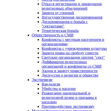
Отказ в регистрации и ликвидация
религиозных объединений
Защита от гонений
Негосударственная дискриминация
Дискриминация и борьба с
"сектантами"
Теоретическая борьба
Общественность и СМИ
Конфликты с местным населением и
организациями
Конфликты с учреждениями культуры
Защита права на свободу совести
Светские организации против "сект"
Диффамация религиозных
организаций и конфликты со СМИ
Акции в защиту нравственности
Дискуссии о религии и обществе
Экстремизм
Вандализм
Убийства и насилие
Разжигание национальной и
религиозной розни и призывы к
насилию
Противодействие экстремизму
Межконфессиональные отношения