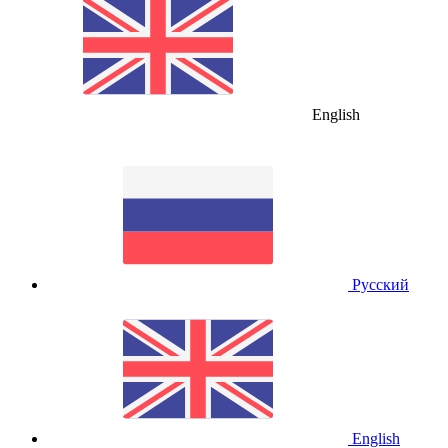
English
Русский
English