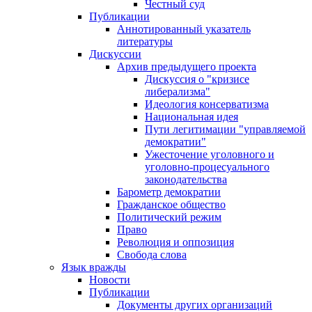
Честный суд
Публикации
Аннотированный указатель
литературы
Дискуссии
Архив предыдущего проекта
Дискуссия о "кризисе
либерализма"
Идеология консерватизма
Национальная идея
Пути легитимации "управляемой
демократии"
Ужесточение уголовного и
уголовно-процесуального
законодательства
Барометр демократии
Гражданское общество
Политический режим
Право
Революция и оппозиция
Свобода слова
Язык вражды
Новости
Публикации
Документы других организаций