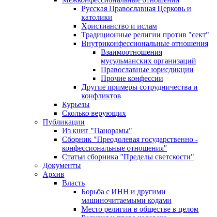
Русская Православная Церковь и
католики
Христианство и ислам
Традиционные религии против "сект"
Внутриконфессиональные отношения
Взаимоотношения
мусульманских организаций
Православные юрисдикции
Прочие конфессии
Другие примеры сотрудничества и
конфликтов
Курьезы
Сколько верующих
Публикации
Из книг "Панорамы"
Сборник "Преодолевая государственно -
конфессиональные отношения"
Статьи сборника "Пределы светскости"
Документы
Архив
Власть
Борьба с ИНН и другими
машиночитаемыми кодами
Место религии в обществе в целом