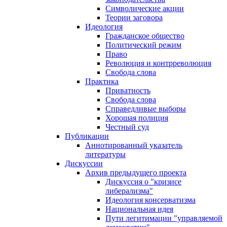
Символические акции
Теории заговора
Идеология
Гражданское общество
Политический режим
Право
Революция и контрреволюция
Свобода слова
Практика
Приватность
Свобода слова
Справедливые выборы
Хорошая полиция
Честный суд
Публикации
Аннотированный указатель
литературы
Дискуссии
Архив предыдущего проекта
Дискуссия о "кризисе
либерализма"
Идеология консерватизма
Национальная идея
Пути легитимации "управляемой