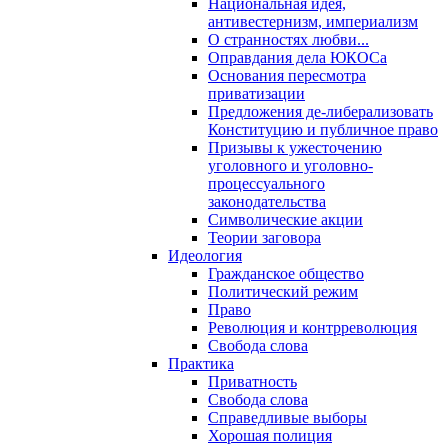
Национальная идея,
антивестернизм, империализм
О странностях любви...
Оправдания дела ЮКОСа
Основания пересмотра
приватизации
Предложения де-либерализовать
Конституцию и публичное право
Призывы к ужесточению
уголовного и уголовно-
процессуального
законодательства
Символические акции
Теории заговора
Идеология
Гражданское общество
Политический режим
Право
Революция и контрреволюция
Свобода слова
Практика
Приватность
Свобода слова
Справедливые выборы
Хорошая полиция