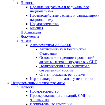
Новости
Проявления расизма и радикального
национализма
Противодействие расизму и радикальному
национализму
Нормотворчество
Мнения
Публикации
Документы
Архив
Антисемитизм 2003-2006
Антисемитизм в Российской
Федерации
Основные тенденции проявлений
антисемитизма в государствах СНГ
Политический антисемитизм в
современной России
Статьи, доклады, репортажи
Карта нападений по мотиву ненависти
Неправомерный антиэкстремизм
Новости
Нормотворчество
Преследования организаций, СМИ и
частных лиц
Избирательные кампании