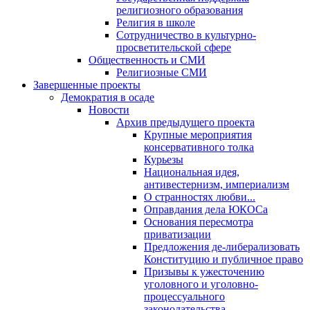
религиозного образования
Религия в школе
Сотрудничество в культурно-
просветительской сфере
Общественность и СМИ
Религиозные СМИ
Завершенные проекты
Демократия в осаде
Новости
Архив предыдущего проекта
Крупные мероприятия
консервативного толка
Курьезы
Национальная идея,
антивестернизм, империализм
О странностях любви...
Оправдания дела ЮКОСа
Основания пересмотра
приватизации
Предложения де-либерализовать
Конституцию и публичное право
Призывы к ужесточению
уголовного и уголовно-
процессуального
законодательства