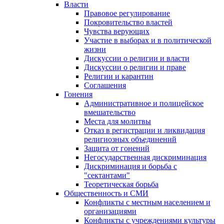
Власти
Правовое регулирование
Покровительство властей
Чувства верующих
Участие в выборах и в политической
жизни
Дискуссии о религии и власти
Дискуссии о религии и праве
Религии и карантин
Соглашения
Гонения
Административное и полицейское
вмешательство
Места для молитвы
Отказ в регистрации и ликвидация
религиозных объединений
Защита от гонений
Негосударственная дискриминация
Дискриминация и борьба с
"сектантами"
Теоретическая борьба
Общественность и СМИ
Конфликты с местным населением и
организациями
Конфликты с учреждениями культуры