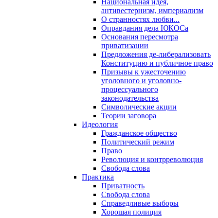
Национальная идея,
антивестернизм, империализм
О странностях любви...
Оправдания дела ЮКОСа
Основания пересмотра
приватизации
Предложения де-либерализовать
Конституцию и публичное право
Призывы к ужесточению
уголовного и уголовно-
процессуального
законодательства
Символические акции
Теории заговора
Идеология
Гражданское общество
Политический режим
Право
Революция и контрреволюция
Свобода слова
Практика
Приватность
Свобода слова
Справедливые выборы
Хорошая полиция