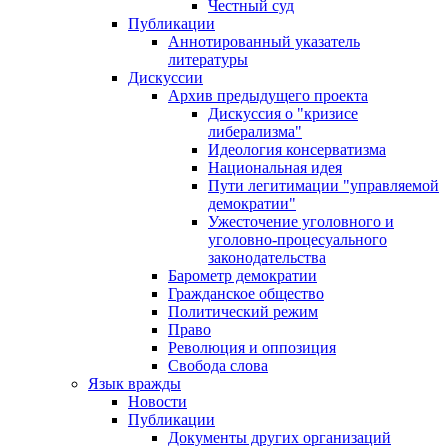
Честный суд
Публикации
Аннотированный указатель
литературы
Дискуссии
Архив предыдущего проекта
Дискуссия о "кризисе
либерализма"
Идеология консерватизма
Национальная идея
Пути легитимации "управляемой
демократии"
Ужесточение уголовного и
уголовно-процесуального
законодательства
Барометр демократии
Гражданское общество
Политический режим
Право
Революция и оппозиция
Свобода слова
Язык вражды
Новости
Публикации
Документы других организаций