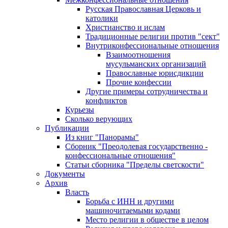
Русская Православная Церковь и
католики
Христианство и ислам
Традиционные религии против "сект"
Внутриконфессиональные отношения
Взаимоотношения
мусульманских организаций
Православные юрисдикции
Прочие конфессии
Другие примеры сотрудничества и
конфликтов
Курьезы
Сколько верующих
Публикации
Из книг "Панорамы"
Сборник "Преодолевая государственно -
конфессиональные отношения"
Статьи сборника "Пределы светскости"
Документы
Архив
Власть
Борьба с ИНН и другими
машиночитаемыми кодами
Место религии в обществе в целом