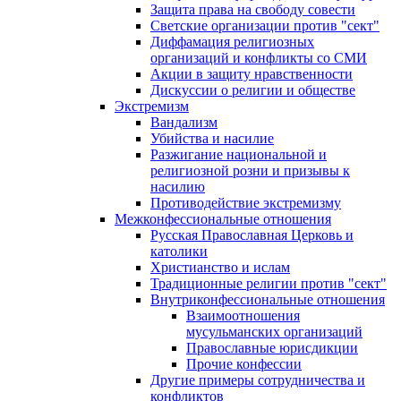
Защита права на свободу совести
Светские организации против "сект"
Диффамация религиозных
организаций и конфликты со СМИ
Акции в защиту нравственности
Дискуссии о религии и обществе
Экстремизм
Вандализм
Убийства и насилие
Разжигание национальной и
религиозной розни и призывы к
насилию
Противодействие экстремизму
Межконфессиональные отношения
Русская Православная Церковь и
католики
Христианство и ислам
Традиционные религии против "сект"
Внутриконфессиональные отношения
Взаимоотношения
мусульманских организаций
Православные юрисдикции
Прочие конфессии
Другие примеры сотрудничества и
конфликтов