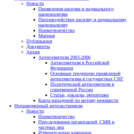
Новости
Проявления расизма и радикального
национализма
Противодействие расизму и радикальному
национализму
Нормотворчество
Мнения
Публикации
Документы
Архив
Антисемитизм 2003-2006
Антисемитизм в Российской
Федерации
Основные тенденции проявлений
антисемитизма в государствах СНГ
Политический антисемитизм в
современной России
Статьи, доклады, репортажи
Карта нападений по мотиву ненависти
Неправомерный антиэкстремизм
Новости
Нормотворчество
Преследования организаций, СМИ и
частных лиц
Избирательные кампании