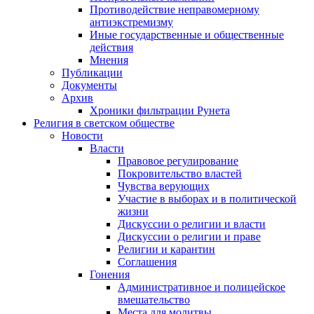
Противодействие неправомерному
антиэкстремизму
Иные государственные и общественные
действия
Мнения
Публикации
Документы
Архив
Хроники фильтрации Рунета
Религия в светском обществе
Новости
Власти
Правовое регулирование
Покровительство властей
Чувства верующих
Участие в выборах и в политической
жизни
Дискуссии о религии и власти
Дискуссии о религии и праве
Религии и карантин
Соглашения
Гонения
Административное и полицейское
вмешательство
Места для молитвы