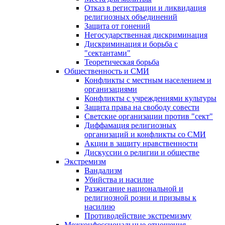
Отказ в регистрации и ликвидация
религиозных объединений
Защита от гонений
Негосударственная дискриминация
Дискриминация и борьба с
"сектантами"
Теоретическая борьба
Общественность и СМИ
Конфликты с местным населением и
организациями
Конфликты с учреждениями культуры
Защита права на свободу совести
Светские организации против "сект"
Диффамация религиозных
организаций и конфликты со СМИ
Акции в защиту нравственности
Дискуссии о религии и обществе
Экстремизм
Вандализм
Убийства и насилие
Разжигание национальной и
религиозной розни и призывы к
насилию
Противодействие экстремизму
Межконфессиональные отношения