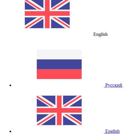
English
Русский
English