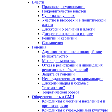
Власти
Правовое регулирование
Покровительство властей
Чувства верующих
Участие в выборах и в политической
жизни
Дискуссии о религии и власти
Дискуссии о религии и праве
Религии и карантин
Соглашения
Гонения
Административное и полицейское
вмешательство
Места для молитвы
Отказ в регистрации и ликвидация
религиозных объединений
Защита от гонений
Негосударственная дискриминация
Дискриминация и борьба с
"сектантами"
Теоретическая борьба
Общественность и СМИ
Конфликты с местным населением и
организациями
Конфликты с учреждениями культуры