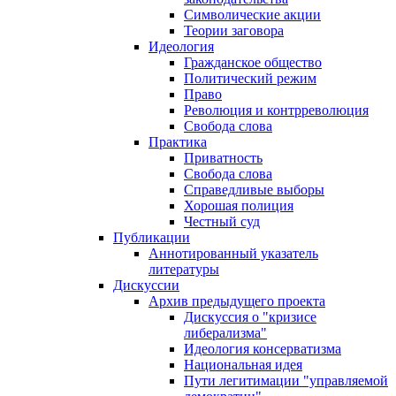
Символические акции
Теории заговора
Идеология
Гражданское общество
Политический режим
Право
Революция и контрреволюция
Свобода слова
Практика
Приватность
Свобода слова
Справедливые выборы
Хорошая полиция
Честный суд
Публикации
Аннотированный указатель
литературы
Дискуссии
Архив предыдущего проекта
Дискуссия о "кризисе
либерализма"
Идеология консерватизма
Национальная идея
Пути легитимации "управляемой