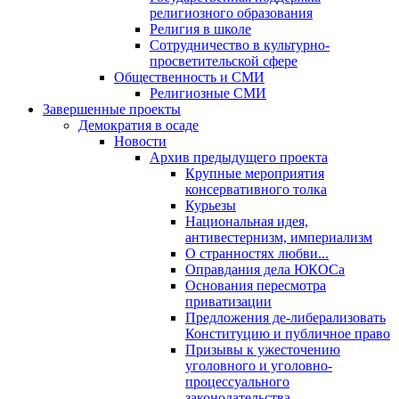
религиозного образования
Религия в школе
Сотрудничество в культурно-
просветительской сфере
Общественность и СМИ
Религиозные СМИ
Завершенные проекты
Демократия в осаде
Новости
Архив предыдущего проекта
Крупные мероприятия
консервативного толка
Курьезы
Национальная идея,
антивестернизм, империализм
О странностях любви...
Оправдания дела ЮКОСа
Основания пересмотра
приватизации
Предложения де-либерализовать
Конституцию и публичное право
Призывы к ужесточению
уголовного и уголовно-
процессуального
законодательства