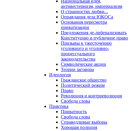
Национальная идея,
антивестернизм, империализм
О странностях любви...
Оправдания дела ЮКОСа
Основания пересмотра
приватизации
Предложения де-либерализовать
Конституцию и публичное право
Призывы к ужесточению
уголовного и уголовно-
процессуального
законодательства
Символические акции
Теории заговора
Идеология
Гражданское общество
Политический режим
Право
Революция и контрреволюция
Свобода слова
Практика
Приватность
Свобода слова
Справедливые выборы
Хорошая полиция