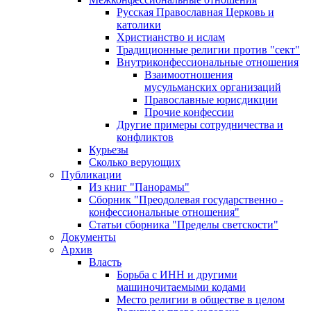
Русская Православная Церковь и
католики
Христианство и ислам
Традиционные религии против "сект"
Внутриконфессиональные отношения
Взаимоотношения
мусульманских организаций
Православные юрисдикции
Прочие конфессии
Другие примеры сотрудничества и
конфликтов
Курьезы
Сколько верующих
Публикации
Из книг "Панорамы"
Сборник "Преодолевая государственно -
конфессиональные отношения"
Статьи сборника "Пределы светскости"
Документы
Архив
Власть
Борьба с ИНН и другими
машиночитаемыми кодами
Место религии в обществе в целом