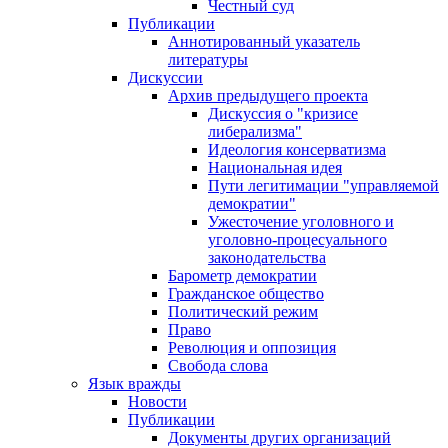
Честный суд
Публикации
Аннотированный указатель
литературы
Дискуссии
Архив предыдущего проекта
Дискуссия о "кризисе
либерализма"
Идеология консерватизма
Национальная идея
Пути легитимации "управляемой
демократии"
Ужесточение уголовного и
уголовно-процесуального
законодательства
Барометр демократии
Гражданское общество
Политический режим
Право
Революция и оппозиция
Свобода слова
Язык вражды
Новости
Публикации
Документы других организаций