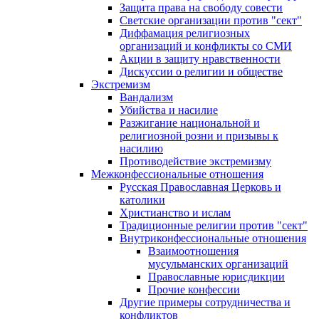
Защита права на свободу совести
Светские организации против "сект"
Диффамация религиозных
организаций и конфликты со СМИ
Акции в защиту нравственности
Дискуссии о религии и обществе
Экстремизм
Вандализм
Убийства и насилие
Разжигание национальной и
религиозной розни и призывы к
насилию
Противодействие экстремизму
Межконфессиональные отношения
Русская Православная Церковь и
католики
Христианство и ислам
Традиционные религии против "сект"
Внутриконфессиональные отношения
Взаимоотношения
мусульманских организаций
Православные юрисдикции
Прочие конфессии
Другие примеры сотрудничества и
конфликтов