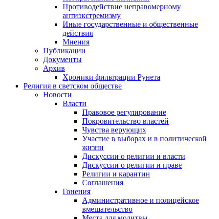
Противодействие неправомерному
антиэкстремизму
Иные государственные и общественные
действия
Мнения
Публикации
Документы
Архив
Хроники фильтрации Рунета
Религия в светском обществе
Новости
Власти
Правовое регулирование
Покровительство властей
Чувства верующих
Участие в выборах и в политической
жизни
Дискуссии о религии и власти
Дискуссии о религии и праве
Религии и карантин
Соглашения
Гонения
Административное и полицейское
вмешательство
Места для молитвы