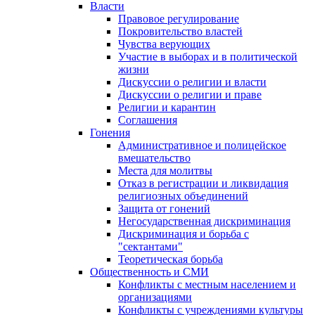
Власти
Правовое регулирование
Покровительство властей
Чувства верующих
Участие в выборах и в политической
жизни
Дискуссии о религии и власти
Дискуссии о религии и праве
Религии и карантин
Соглашения
Гонения
Административное и полицейское
вмешательство
Места для молитвы
Отказ в регистрации и ликвидация
религиозных объединений
Защита от гонений
Негосударственная дискриминация
Дискриминация и борьба с
"сектантами"
Теоретическая борьба
Общественность и СМИ
Конфликты с местным населением и
организациями
Конфликты с учреждениями культуры