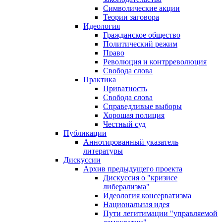
Символические акции
Теории заговора
Идеология
Гражданское общество
Политический режим
Право
Революция и контрреволюция
Свобода слова
Практика
Приватность
Свобода слова
Справедливые выборы
Хорошая полиция
Честный суд
Публикации
Аннотированный указатель
литературы
Дискуссии
Архив предыдущего проекта
Дискуссия о "кризисе
либерализма"
Идеология консерватизма
Национальная идея
Пути легитимации "управляемой