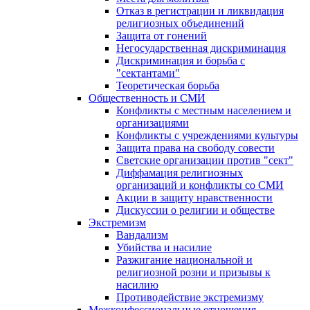
Отказ в регистрации и ликвидация
религиозных объединений
Защита от гонений
Негосударственная дискриминация
Дискриминация и борьба с
"сектантами"
Теоретическая борьба
Общественность и СМИ
Конфликты с местным населением и
организациями
Конфликты с учреждениями культуры
Защита права на свободу совести
Светские организации против "сект"
Диффамация религиозных
организаций и конфликты со СМИ
Акции в защиту нравственности
Дискуссии о религии и обществе
Экстремизм
Вандализм
Убийства и насилие
Разжигание национальной и
религиозной розни и призывы к
насилию
Противодействие экстремизму
Межконфессиональные отношения