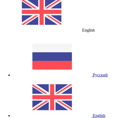
English
Русский
English