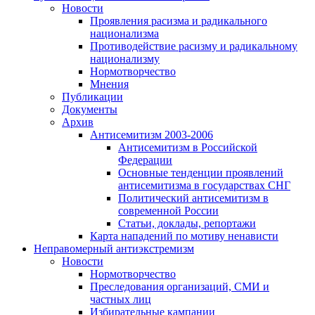
Новости
Проявления расизма и радикального
национализма
Противодействие расизму и радикальному
национализму
Нормотворчество
Мнения
Публикации
Документы
Архив
Антисемитизм 2003-2006
Антисемитизм в Российской
Федерации
Основные тенденции проявлений
антисемитизма в государствах СНГ
Политический антисемитизм в
современной России
Статьи, доклады, репортажи
Карта нападений по мотиву ненависти
Неправомерный антиэкстремизм
Новости
Нормотворчество
Преследования организаций, СМИ и
частных лиц
Избирательные кампании