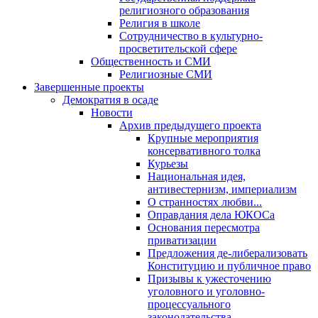
религиозного образования
Религия в школе
Сотрудничество в культурно-
просветительской сфере
Общественность и СМИ
Религиозные СМИ
Завершенные проекты
Демократия в осаде
Новости
Архив предыдущего проекта
Крупные мероприятия
консервативного толка
Курьезы
Национальная идея,
антивестернизм, империализм
О странностях любви...
Оправдания дела ЮКОСа
Основания пересмотра
приватизации
Предложения де-либерализовать
Конституцию и публичное право
Призывы к ужесточению
уголовного и уголовно-
процессуального
законодательства