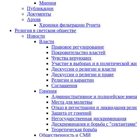
Мнения
Публикации
Документы
Архив
Хроники фильтрации Рунета
Религия в светском обществе
Новости
Власти
Правовое регулирование
Покровительство властей
Чувства верующих
Участие в выборах и в политической ж
Дискуссии о религии и власти
Дискуссии о религии и праве
Религии и карантин
Соглашения
Гонения
Административное и полицейское вмеш
Места для молитвы
Отказ в регистрации и ликвидация рел
Защита от гонений
Негосударственная дискриминация
Дискриминация и борьба с "сектантами
Теоретическая борьба
Общественность и СМИ