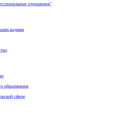
фессиональные отношения"
мыми кодами
ство
ве
го образования
льской сфере