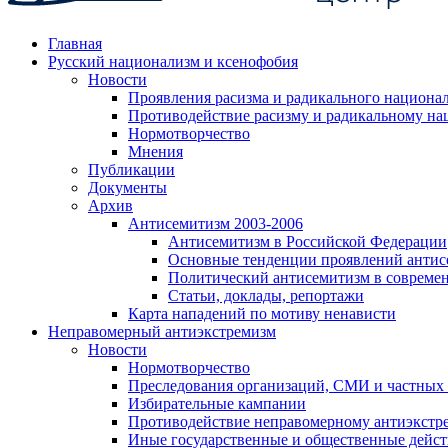
Главная
Русский национализм и ксенофобия
Новости
Проявления расизма и радикального национа
Противодействие расизму и радикальному на
Нормотворчество
Мнения
Публикации
Документы
Архив
Антисемитизм 2003-2006
Антисемитизм в Российской Федерации
Основные тенденции проявлений антис
Политический антисемитизм в совреме
Статьи, доклады, репортажи
Карта нападений по мотиву ненависти
Неправомерный антиэкстремизм
Новости
Нормотворчество
Преследования организаций, СМИ и частных
Избирательные кампании
Противодействие неправомерному антиэкстр
Иные государственные и общественные дейст