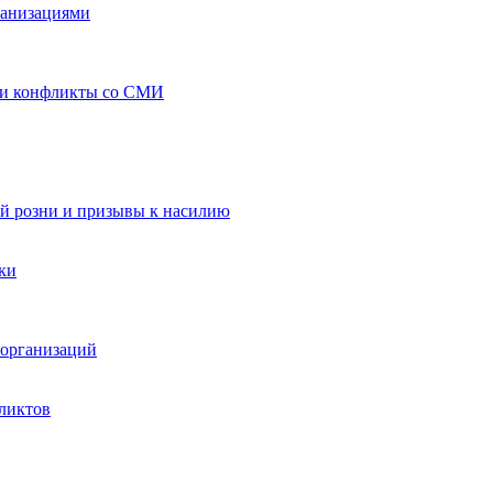
ганизациями
 и конфликты со СМИ
й розни и призывы к насилию
ки
организаций
ликтов