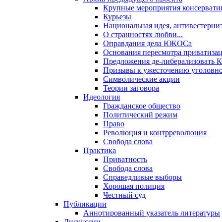
Крупные мероприятия консервати
Курьезы
Национальная идея, антивестерни
О странностях любви...
Оправдания дела ЮКОСа
Основания пересмотра приватиза
Предложения де-либерализовать 
Призывы к ужесточению уголовног
Символические акции
Теории заговора
Идеология
Гражданское общество
Политический режим
Право
Революция и контрреволюция
Свобода слова
Практика
Приватность
Свобода слова
Справедливые выборы
Хорошая полиция
Честный суд
Публикации
Аннотированный указатель литературы
Дискуссии