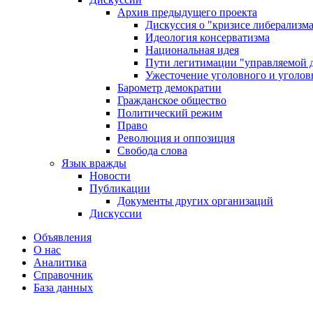
Архив предыдущего проекта
Дискуссия о "кризисе либерализм
Идеология консерватизма
Национальная идея
Пути легитимации "управляемой 
Ужесточение уголовного и уголов
Барометр демократии
Гражданское общество
Политический режим
Право
Революция и оппозиция
Свобода слова
Язык вражды
Новости
Публикации
Документы других организаций
Дискуссии
Объявления
О нас
Аналитика
Справочник
База данных