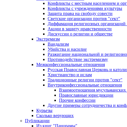
Конфликты с местным населением и ор
Конфликты с учреждениями культуры
Защита права на свободу совести
Светские организации против "сект"
Диффамация религиозных организаций
Акции в защиту нравственности
Дискуссии о религии и обществе
Экстремизм
Вандализм
Убийства и насилие
Разжигание национальной и религиозно
Противодействие экстремизму
Межконфессиональные отношения
Русская Православная Церковь и католи
Христианство и ислам
Традиционные религии против "сект"
Внутриконфессиональные отношения
Взаимоотношения мусульманских 
Православные юрисдикции
Прочие конфессии
Другие примеры сотрудничества и конф
Курьезы
Сколько верующих
Публикации
Из книг "Панорамы"