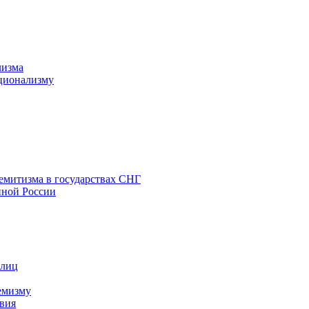
лизма
ционализму
емитизма в государствах СНГ
нной России
 лиц
емизму
вия