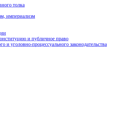
вного толка
зм, империализм
ции
Конституцию и публичное право
о и уголовно-процессуального законодательства