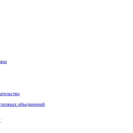
изни
ательство
игиозных объединений
"