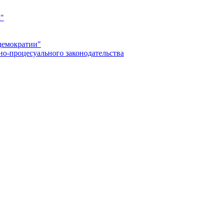
а"
демократии"
но-процесуального законодательства