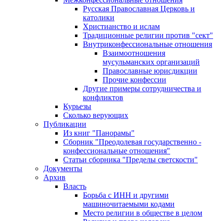
Русская Православная Церковь и
католики
Христианство и ислам
Традиционные религии против "сект"
Внутриконфессиональные отношения
Взаимоотношения
мусульманских организаций
Православные юрисдикции
Прочие конфессии
Другие примеры сотрудничества и
конфликтов
Курьезы
Сколько верующих
Публикации
Из книг "Панорамы"
Сборник "Преодолевая государственно -
конфессиональные отношения"
Статьи сборника "Пределы светскости"
Документы
Архив
Власть
Борьба с ИНН и другими
машиночитаемыми кодами
Место религии в обществе в целом