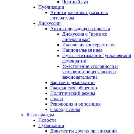
Честный суд
Публикации
Аннотированный указатель
литературы
Дискуссии
Архив предыдущего проекта
Дискуссия о "кризисе
либерализма"
Идеология консерватизма
Национальная идея
Пути легитимации "управляемой
демократии"
Ужесточение уголовного и
уголовно-процесуального
законодательства
Барометр демократии
Гражданское общество
Политический режим
Право
Революция и оппозиция
Свобода слова
Язык вражды
Новости
Публикации
Документы других организаций