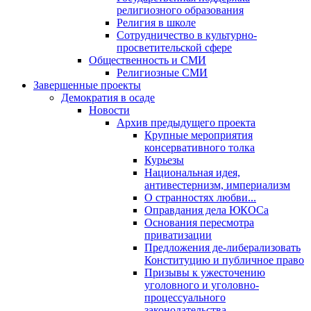
религиозного образования
Религия в школе
Сотрудничество в культурно-
просветительской сфере
Общественность и СМИ
Религиозные СМИ
Завершенные проекты
Демократия в осаде
Новости
Архив предыдущего проекта
Крупные мероприятия
консервативного толка
Курьезы
Национальная идея,
антивестернизм, империализм
О странностях любви...
Оправдания дела ЮКОСа
Основания пересмотра
приватизации
Предложения де-либерализовать
Конституцию и публичное право
Призывы к ужесточению
уголовного и уголовно-
процессуального
законодательства