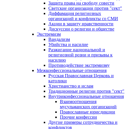
Защита права на свободу совести
Светские организации против "сект"
Диффамация религиозных
организаций и конфликты со СМИ
Акции в защиту нравственности
Дискуссии о религии и обществе
Экстремизм
Вандализм
Убийства и насилие
Разжигание национальной и
религиозной розни и призывы к
насилию
Противодействие экстремизму
Межконфессиональные отношения
Русская Православная Церковь и
католики
Христианство и ислам
Традиционные религии против "сект"
Внутриконфессиональные отношения
Взаимоотношения
мусульманских организаций
Православные юрисдикции
Прочие конфессии
Другие примеры сотрудничества и
конфликтов