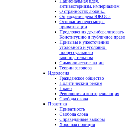
Национальная идея,
антивестернизм, империализм
О странностях любви...
Оправдания дела ЮКОСа
Основания пересмотра
приватизации
Предложения де-либерализовать
Конституцию и публичное право
Призывы к ужесточению
уголовного и уголовно-
процессуального
законодательства
Символические акции
Теории заговора
Идеология
Гражданское общество
Политический режим
Право
Революция и контрреволюция
Свобода слова
Практика
Приватность
Свобода слова
Справедливые выборы
Хорошая полиция