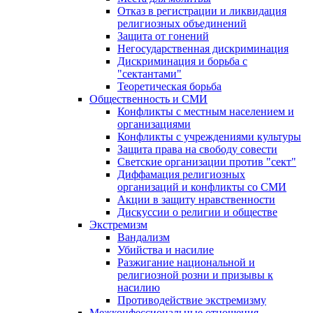
Отказ в регистрации и ликвидация
религиозных объединений
Защита от гонений
Негосударственная дискриминация
Дискриминация и борьба с
"сектантами"
Теоретическая борьба
Общественность и СМИ
Конфликты с местным населением и
организациями
Конфликты с учреждениями культуры
Защита права на свободу совести
Светские организации против "сект"
Диффамация религиозных
организаций и конфликты со СМИ
Акции в защиту нравственности
Дискуссии о религии и обществе
Экстремизм
Вандализм
Убийства и насилие
Разжигание национальной и
религиозной розни и призывы к
насилию
Противодействие экстремизму
Межконфессиональные отношения