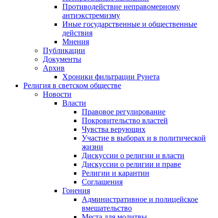
Противодействие неправомерному
антиэкстремизму
Иные государственные и общественные
действия
Мнения
Публикации
Документы
Архив
Хроники фильтрации Рунета
Религия в светском обществе
Новости
Власти
Правовое регулирование
Покровительство властей
Чувства верующих
Участие в выборах и в политической
жизни
Дискуссии о религии и власти
Дискуссии о религии и праве
Религии и карантин
Соглашения
Гонения
Административное и полицейское
вмешательство
Места для молитвы