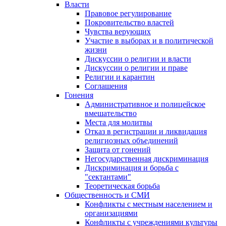
Власти
Правовое регулирование
Покровительство властей
Чувства верующих
Участие в выборах и в политической
жизни
Дискуссии о религии и власти
Дискуссии о религии и праве
Религии и карантин
Соглашения
Гонения
Административное и полицейское
вмешательство
Места для молитвы
Отказ в регистрации и ликвидация
религиозных объединений
Защита от гонений
Негосударственная дискриминация
Дискриминация и борьба с
"сектантами"
Теоретическая борьба
Общественность и СМИ
Конфликты с местным населением и
организациями
Конфликты с учреждениями культуры