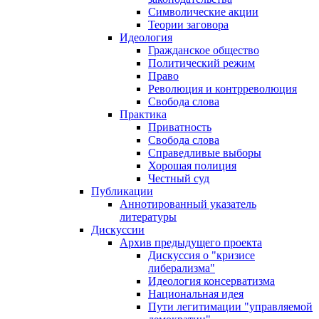
Символические акции
Теории заговора
Идеология
Гражданское общество
Политический режим
Право
Революция и контрреволюция
Свобода слова
Практика
Приватность
Свобода слова
Справедливые выборы
Хорошая полиция
Честный суд
Публикации
Аннотированный указатель
литературы
Дискуссии
Архив предыдущего проекта
Дискуссия о "кризисе
либерализма"
Идеология консерватизма
Национальная идея
Пути легитимации "управляемой