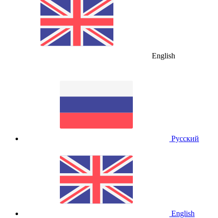
English
Русский
English