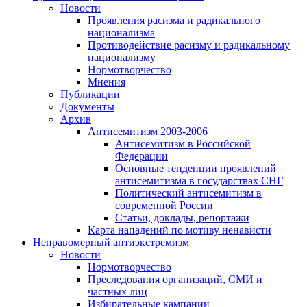
Новости
Проявления расизма и радикального
национализма
Противодействие расизму и радикальному
национализму
Нормотворчество
Мнения
Публикации
Документы
Архив
Антисемитизм 2003-2006
Антисемитизм в Российской
Федерации
Основные тенденции проявлений
антисемитизма в государствах СНГ
Политический антисемитизм в
современной России
Статьи, доклады, репортажи
Карта нападений по мотиву ненависти
Неправомерный антиэкстремизм
Новости
Нормотворчество
Преследования организаций, СМИ и
частных лиц
Избирательные кампании