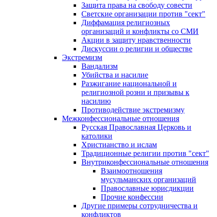
Защита права на свободу совести
Светские организации против "сект"
Диффамация религиозных
организаций и конфликты со СМИ
Акции в защиту нравственности
Дискуссии о религии и обществе
Экстремизм
Вандализм
Убийства и насилие
Разжигание национальной и
религиозной розни и призывы к
насилию
Противодействие экстремизму
Межконфессиональные отношения
Русская Православная Церковь и
католики
Христианство и ислам
Традиционные религии против "сект"
Внутриконфессиональные отношения
Взаимоотношения
мусульманских организаций
Православные юрисдикции
Прочие конфессии
Другие примеры сотрудничества и
конфликтов