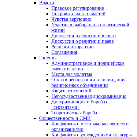
Власти
Правовое регулирование
Покровительство властей
Чувства верующих
Участие в выборах и в политической
жизни
Дискуссии о религии и власти
Дискуссии о религии и праве
Религии и карантин
Соглашения
Гонения
Административное и полицейское
вмешательство
Места для молитвы
Отказ в регистрации и ликвидация
религиозных объединений
Защита от гонений
Негосударственная дискриминация
Дискриминация и борьба с
"сектантами"
Теоретическая борьба
Общественность и СМИ
Конфликты с местным населением и
организациями
Конфликты с учреждениями культуры