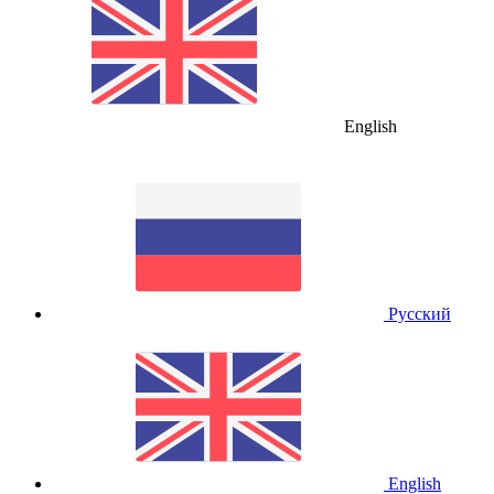
English
Русский
English