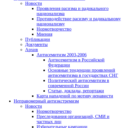
Новости
Проявления расизма и радикального
национализма
Противодействие расизму и радикальному
национализму
Нормотворчество
Мнения
Публикации
Документы
Архив
Антисемитизм 2003-2006
Антисемитизм в Российской
Федерации
Основные тенденции проявлений
антисемитизма в государствах СНГ
Политический антисемитизм в
современной России
Статьи, доклады, репортажи
Карта нападений по мотиву ненависти
Неправомерный антиэкстремизм
Новости
Нормотворчество
Преследования организаций, СМИ и
частных лиц
Избирательные кампании