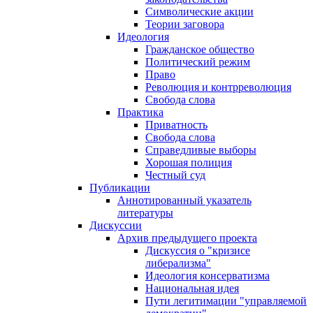
Символические акции
Теории заговора
Идеология
Гражданское общество
Политический режим
Право
Революция и контрреволюция
Свобода слова
Практика
Приватность
Свобода слова
Справедливые выборы
Хорошая полиция
Честный суд
Публикации
Аннотированный указатель
литературы
Дискуссии
Архив предыдущего проекта
Дискуссия о "кризисе
либерализма"
Идеология консерватизма
Национальная идея
Пути легитимации "управляемой