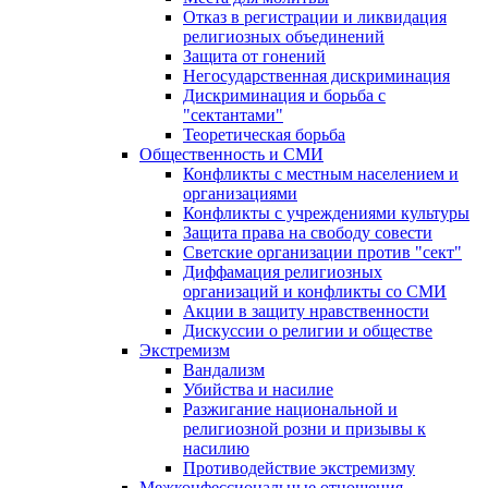
Отказ в регистрации и ликвидация
религиозных объединений
Защита от гонений
Негосударственная дискриминация
Дискриминация и борьба с
"сектантами"
Теоретическая борьба
Общественность и СМИ
Конфликты с местным населением и
организациями
Конфликты с учреждениями культуры
Защита права на свободу совести
Светские организации против "сект"
Диффамация религиозных
организаций и конфликты со СМИ
Акции в защиту нравственности
Дискуссии о религии и обществе
Экстремизм
Вандализм
Убийства и насилие
Разжигание национальной и
религиозной розни и призывы к
насилию
Противодействие экстремизму
Межконфессиональные отношения