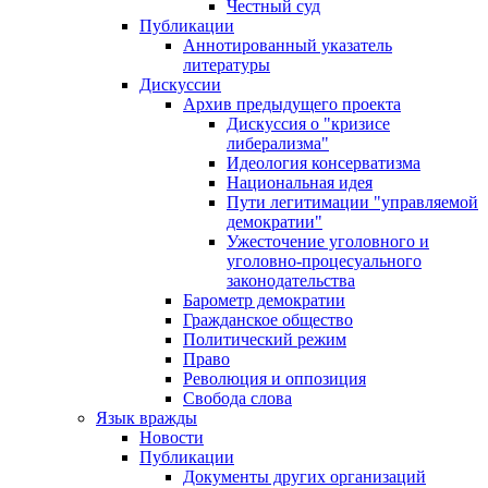
Честный суд
Публикации
Аннотированный указатель
литературы
Дискуссии
Архив предыдущего проекта
Дискуссия о "кризисе
либерализма"
Идеология консерватизма
Национальная идея
Пути легитимации "управляемой
демократии"
Ужесточение уголовного и
уголовно-процесуального
законодательства
Барометр демократии
Гражданское общество
Политический режим
Право
Революция и оппозиция
Свобода слова
Язык вражды
Новости
Публикации
Документы других организаций