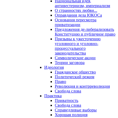
Национальная идея,
антивестернизм, империализм
О странностях любви...
Оправдания дела ЮКОСа
Основания пересмотра
приватизации
Предложения де-либерализовать
Конституцию и публичное право
Призывы к ужесточению
уголовного и уголовно-
процессуального
законодательства
Символические акции
Теории заговора
Идеология
Гражданское общество
Политический режим
Право
Революция и контрреволюция
Свобода слова
Практика
Приватность
Свобода слова
Справедливые выборы
Хорошая полиция