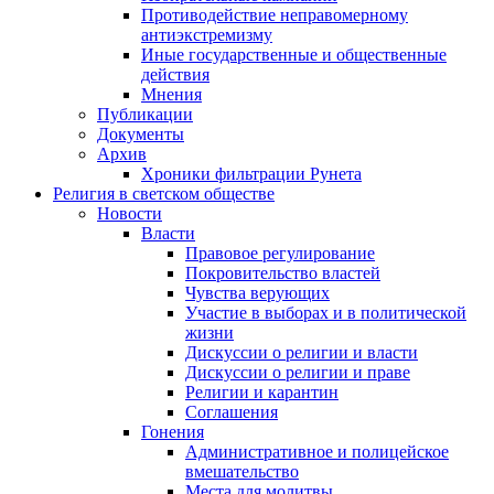
Противодействие неправомерному
антиэкстремизму
Иные государственные и общественные
действия
Мнения
Публикации
Документы
Архив
Хроники фильтрации Рунета
Религия в светском обществе
Новости
Власти
Правовое регулирование
Покровительство властей
Чувства верующих
Участие в выборах и в политической
жизни
Дискуссии о религии и власти
Дискуссии о религии и праве
Религии и карантин
Соглашения
Гонения
Административное и полицейское
вмешательство
Места для молитвы