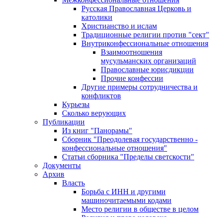
Русская Православная Церковь и
католики
Христианство и ислам
Традиционные религии против "сект"
Внутриконфессиональные отношения
Взаимоотношения
мусульманских организаций
Православные юрисдикции
Прочие конфессии
Другие примеры сотрудничества и
конфликтов
Курьезы
Сколько верующих
Публикации
Из книг "Панорамы"
Сборник "Преодолевая государственно -
конфессиональные отношения"
Статьи сборника "Пределы светскости"
Документы
Архив
Власть
Борьба с ИНН и другими
машиночитаемыми кодами
Место религии в обществе в целом