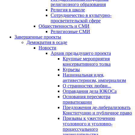
религиозного образования
Религия в школе
Сотрудничество в культурно-
просветительской сфере
Общественность и СМИ
Религиозные СМИ
Завершенные проекты
Демократия в осаде
Новости
Архив предыдущего проекта
Крупные мероприятия
консервативного толка
Курьезы
Национальная идея,
антивестернизм, империализм
О странностях любви...
Оправдания дела ЮКОСа
Основания пересмотра
приватизации
Предложения де-либерализовать
Конституцию и публичное право
Призывы к ужесточению
уголовного и уголовно-
процессуального
законодательства