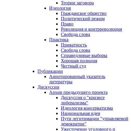
Теории заговора
Идеология
Гражданское общество
Политический режим
Право
Революция и контрреволюция
Свобода слова
Практика
Приватность
Свобода слова
Справедливые выборы
Хорошая полиция
Честный суд
Публикации
Аннотированный указатель
литературы
Дискуссии
Архив предыдущего проекта
Дискуссия о "кризисе
либерализма"
Идеология консерватизма
Национальная идея
Пути легитимации "управляемой
демократии"
Ужесточение уголовного и