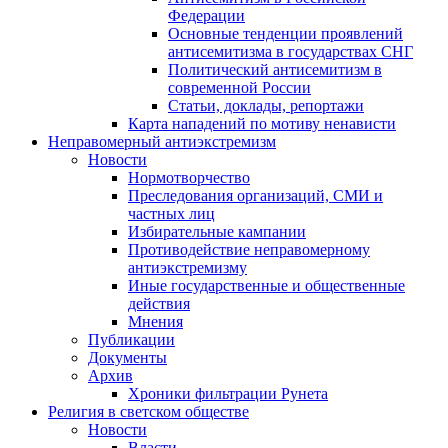
Федерации
Основные тенденции проявлений
антисемитизма в государствах СНГ
Политический антисемитизм в
современной России
Статьи, доклады, репортажи
Карта нападений по мотиву ненависти
Неправомерный антиэкстремизм
Новости
Нормотворчество
Преследования организаций, СМИ и
частных лиц
Избирательные кампании
Противодействие неправомерному
антиэкстремизму
Иные государственные и общественные
действия
Мнения
Публикации
Документы
Архив
Хроники фильтрации Рунета
Религия в светском обществе
Новости
Власти