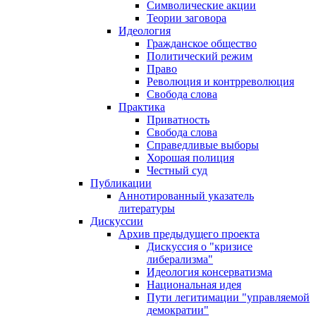
Символические акции
Теории заговора
Идеология
Гражданское общество
Политический режим
Право
Революция и контрреволюция
Свобода слова
Практика
Приватность
Свобода слова
Справедливые выборы
Хорошая полиция
Честный суд
Публикации
Аннотированный указатель
литературы
Дискуссии
Архив предыдущего проекта
Дискуссия о "кризисе
либерализма"
Идеология консерватизма
Национальная идея
Пути легитимации "управляемой
демократии"