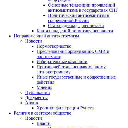
Основные тенденции проявлений
антисемитизма в государствах СНГ
Политический антисемитизм в
современной России
Статьи, доклады, репортажи
Карта нападений по мотиву ненависти
Неправомерный антиэкстремизм
Новости
Нормотворчество
Преследования организаций, СМИ и
частных лиц
Избирательные кампании
Противодействие неправомерному
антиэкстремизму
Иные государственные и общественные
действия
Мнения
Публикации
Документы
Архив
Хроники фильтрации Рунета
Религия в светском обществе
Новости
Власти