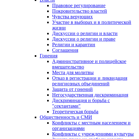
Правовое регулирование
Покровительство властей
Чувства верующих
Участие в выборах и в политической
жизни
Дискуссии о религии и власти
Дискуссии о религии и праве
Религии и карантин
Соглашения
Гонения
Административное и полицейское
вмешательство
Места для молитвы
Отказ в регистрации и ликвидация
религиозных объединений
Защита от гонений
Негосударственная дискриминация
Дискриминация и борьба с
"сектантами"
Теоретическая борьба
Общественность и СМИ
Конфликты с местным населением и
организациями
Конфликты с учреждениями культуры