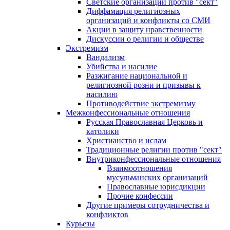
Светские организации против "сект"
Диффамация религиозных
организаций и конфликты со СМИ
Акции в защиту нравственности
Дискуссии о религии и обществе
Экстремизм
Вандализм
Убийства и насилие
Разжигание национальной и
религиозной розни и призывы к
насилию
Противодействие экстремизму
Межконфессиональные отношения
Русская Православная Церковь и
католики
Христианство и ислам
Традиционные религии против "сект"
Внутриконфессиональные отношения
Взаимоотношения
мусульманских организаций
Православные юрисдикции
Прочие конфессии
Другие примеры сотрудничества и
конфликтов
Курьезы