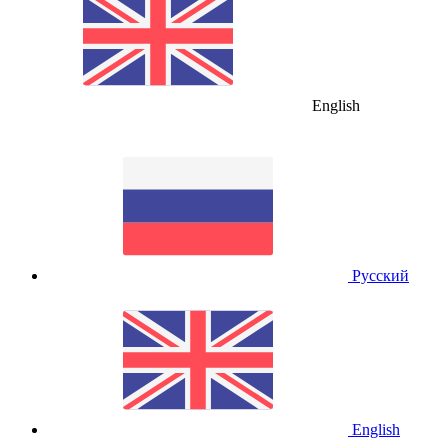
English
Русский
English