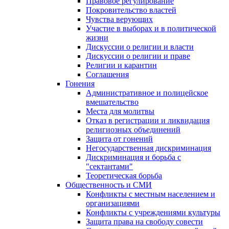
Правовое регулирование
Покровительство властей
Чувства верующих
Участие в выборах и в политической
жизни
Дискуссии о религии и власти
Дискуссии о религии и праве
Религии и карантин
Соглашения
Гонения
Административное и полицейское
вмешательство
Места для молитвы
Отказ в регистрации и ликвидация
религиозных объединений
Защита от гонений
Негосударственная дискриминация
Дискриминация и борьба с
"сектантами"
Теоретическая борьба
Общественность и СМИ
Конфликты с местным населением и
организациями
Конфликты с учреждениями культуры
Защита права на свободу совести