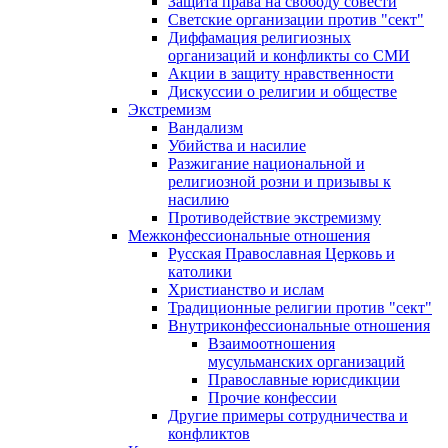
Защита права на свободу совести
Светские организации против "сект"
Диффамация религиозных
организаций и конфликты со СМИ
Акции в защиту нравственности
Дискуссии о религии и обществе
Экстремизм
Вандализм
Убийства и насилие
Разжигание национальной и
религиозной розни и призывы к
насилию
Противодействие экстремизму
Межконфессиональные отношения
Русская Православная Церковь и
католики
Христианство и ислам
Традиционные религии против "сект"
Внутриконфессиональные отношения
Взаимоотношения
мусульманских организаций
Православные юрисдикции
Прочие конфессии
Другие примеры сотрудничества и
конфликтов