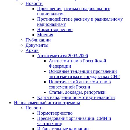
Новости
Проявления расизма и радикального
национализма
Противодействие расизму и радикальному
национализму
Нормотворчество
Мнения
Публикации
Документы
Архив
Антисемитизм 2003-2006
Антисемитизм в Российской
Федерации
Основные тенденции проявлений
антисемитизма в государствах СНГ
Политический антисемитизм в
современной России
Статьи, доклады, репортажи
Карта нападений по мотиву ненависти
Неправомерный антиэкстремизм
Новости
Нормотворчество
Преследования организаций, СМИ и
частных лиц
Избирательные кампании