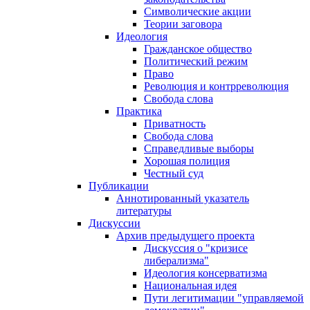
Символические акции
Теории заговора
Идеология
Гражданское общество
Политический режим
Право
Революция и контрреволюция
Свобода слова
Практика
Приватность
Свобода слова
Справедливые выборы
Хорошая полиция
Честный суд
Публикации
Аннотированный указатель
литературы
Дискуссии
Архив предыдущего проекта
Дискуссия о "кризисе
либерализма"
Идеология консерватизма
Национальная идея
Пути легитимации "управляемой