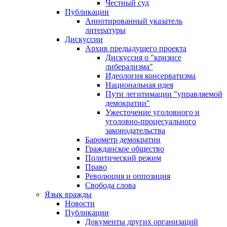
Честный суд
Публикации
Аннотированный указатель
литературы
Дискуссии
Архив предыдущего проекта
Дискуссия о "кризисе
либерализма"
Идеология консерватизма
Национальная идея
Пути легитимации "управляемой
демократии"
Ужесточение уголовного и
уголовно-процесуального
законодательства
Барометр демократии
Гражданское общество
Политический режим
Право
Революция и оппозиция
Свобода слова
Язык вражды
Новости
Публикации
Документы других организаций