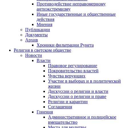
Противодействие неправомерному
антиэкстремизму
Иные государственные и общественные
действия
Мнения
Публикации
Документы
Архив
Хроники фильтрации Рунета
Религия в светском обществе
Новости
Власти
Правовое регулирование
Покровительство властей
Чувства верующих
Участие в выборах и в политической
жизни
Дискуссии о религии и власти
Дискуссии о религии и праве
Религии и карантин
Соглашения
Гонения
Административное и полицейское
вмешательство
Места для молитвы