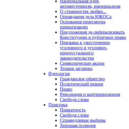
Национальная идея,
антивестернизм, империализм
О странностях любви...
Оправдания дела ЮКОСа
Основания пересмотра
приватизации
Предложения де-либерализовать
Конституцию и публичное право
Призывы к ужесточению
уголовного и уголовно-
процессуального
законодательства
Символические акции
Теории заговора
Идеология
Гражданское общество
Политический режим
Право
Революция и контрреволюция
Свобода слова
Практика
Приватность
Свобода слова
Справедливые выборы
Хорошая полиция