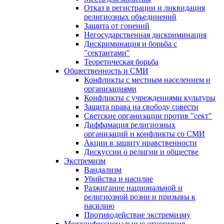
Отказ в регистрации и ликвидация
религиозных объединений
Защита от гонений
Негосударственная дискриминация
Дискриминация и борьба с
"сектантами"
Теоретическая борьба
Общественность и СМИ
Конфликты с местным населением и
организациями
Конфликты с учреждениями культуры
Защита права на свободу совести
Светские организации против "сект"
Диффамация религиозных
организаций и конфликты со СМИ
Акции в защиту нравственности
Дискуссии о религии и обществе
Экстремизм
Вандализм
Убийства и насилие
Разжигание национальной и
религиозной розни и призывы к
насилию
Противодействие экстремизму
Межконфессиональные отношения