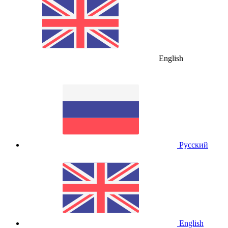
English
Русский
English