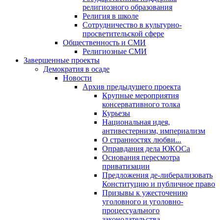
религиозного образования
Религия в школе
Сотрудничество в культурно-
просветительской сфере
Общественность и СМИ
Религиозные СМИ
Завершенные проекты
Демократия в осаде
Новости
Архив предыдущего проекта
Крупные мероприятия
консервативного толка
Курьезы
Национальная идея,
антивестернизм, империализм
О странностях любви...
Оправдания дела ЮКОСа
Основания пересмотра
приватизации
Предложения де-либерализовать
Конституцию и публичное право
Призывы к ужесточению
уголовного и уголовно-
процессуального
законодательства