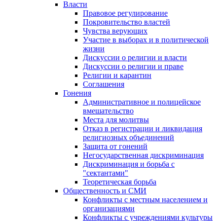
Власти
Правовое регулирование
Покровительство властей
Чувства верующих
Участие в выборах и в политической
жизни
Дискуссии о религии и власти
Дискуссии о религии и праве
Религии и карантин
Соглашения
Гонения
Административное и полицейское
вмешательство
Места для молитвы
Отказ в регистрации и ликвидация
религиозных объединений
Защита от гонений
Негосударственная дискриминация
Дискриминация и борьба с
"сектантами"
Теоретическая борьба
Общественность и СМИ
Конфликты с местным населением и
организациями
Конфликты с учреждениями культуры