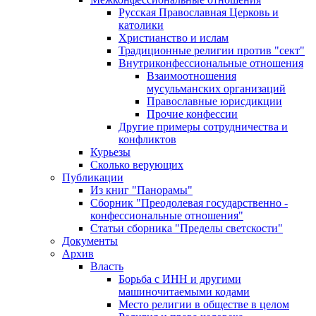
Русская Православная Церковь и
католики
Христианство и ислам
Традиционные религии против "сект"
Внутриконфессиональные отношения
Взаимоотношения
мусульманских организаций
Православные юрисдикции
Прочие конфессии
Другие примеры сотрудничества и
конфликтов
Курьезы
Сколько верующих
Публикации
Из книг "Панорамы"
Сборник "Преодолевая государственно -
конфессиональные отношения"
Статьи сборника "Пределы светскости"
Документы
Архив
Власть
Борьба с ИНН и другими
машиночитаемыми кодами
Место религии в обществе в целом