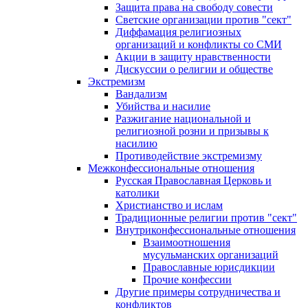
Защита права на свободу совести
Светские организации против "сект"
Диффамация религиозных
организаций и конфликты со СМИ
Акции в защиту нравственности
Дискуссии о религии и обществе
Экстремизм
Вандализм
Убийства и насилие
Разжигание национальной и
религиозной розни и призывы к
насилию
Противодействие экстремизму
Межконфессиональные отношения
Русская Православная Церковь и
католики
Христианство и ислам
Традиционные религии против "сект"
Внутриконфессиональные отношения
Взаимоотношения
мусульманских организаций
Православные юрисдикции
Прочие конфессии
Другие примеры сотрудничества и
конфликтов