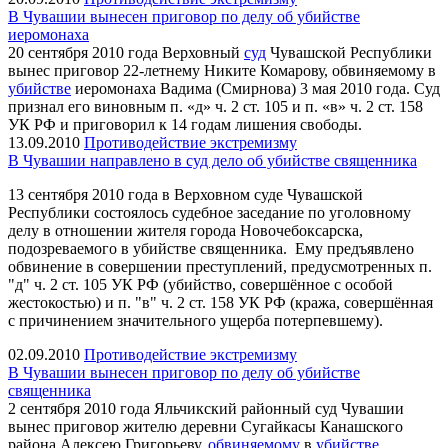
В Чувашии вынесен приговор по делу об убийстве
иеромонаха
20 сентября 2010 года Верховный
суд
Чувашской Республики
вынес приговор 22-летнему Никите Комарову, обвиняемому в
убийстве
иеромонаха Вадима (Смирнова) 3 мая 2010 года. Суд
признал его виновным п. «д» ч. 2 ст. 105 и п. «в» ч. 2 ст. 158
УК РФ и приговорил к 14 годам лишения свободы.
13.09.2010
Противодействие экстремизму
В Чувашии направлено в суд дело об убийстве священника
13 сентября 2010 года в Верховном суде Чувашской
Республики состоялось судебное заседание по уголовному
делу в отношении жителя города Новочебоксарска,
подозреваемого в убийстве священника. Ему предъявлено
обвинение в совершении преступлений, предусмотренных п.
"д" ч. 2 ст. 105 УК РФ (убийство, совершённое с особой
жестокостью) и п. "в" ч. 2 ст. 158 УК РФ (кража, совершённая
с причинением значительного ущерба потерпевшему).
02.09.2010
Противодействие экстремизму
В Чувашии вынесен приговор по делу об убийстве
священника
2 сентября 2010 года Яльчикский районный суд Чувашии
вынес приговор жителю деревни Сугайкасы Канашского
района Алексею Григорьеву,
обвиняемому
в
убийстве