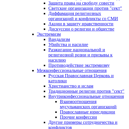
Защита права на свободу совести
Светские организации против "сект"
Диффамация религиозных
организаций и конфликты со СМИ
Акции в защиту нравственности
Дискуссии о религии и обществе
Экстремизм
Вандализм
Убийства и насилие
Разжигание национальной и
религиозной розни и призывы к
насилию
Противодействие экстремизму
Межконфессиональные отношения
Русская Православная Церковь и
католики
Христианство и ислам
Традиционные религии против "сект"
Внутриконфессиональные отношения
Взаимоотношения
мусульманских организаций
Православные юрисдикции
Прочие конфессии
Другие примеры сотрудничества и
конфликтов