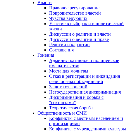
Власти
Правовое регулирование
Покровительство властей
Чувства верующих
Участие в выборах и в политической
жизни
Дискуссии о религии и власти
Дискуссии о религии и праве
Религии и карантин
Соглашения
Гонения
Административное и полицейское
вмешательство
Места для молитвы
Отказ в регистрации и ликвидация
религиозных объединений
Защита от гонений
Негосударственная дискриминация
Дискриминация и борьба с
"сектантами"
Теоретическая борьба
Общественность и СМИ
Конфликты с местным населением и
организациями
Конфликты с учреждениями культуры