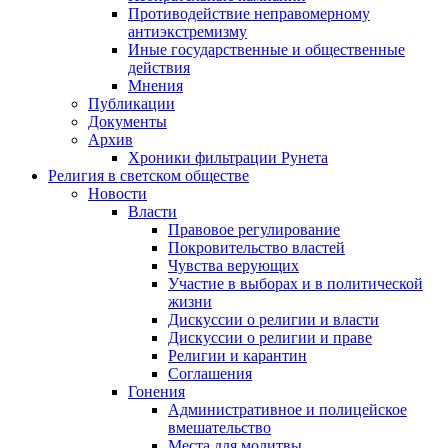
Противодействие неправомерному
антиэкстремизму
Иные государственные и общественные
действия
Мнения
Публикации
Документы
Архив
Хроники фильтрации Рунета
Религия в светском обществе
Новости
Власти
Правовое регулирование
Покровительство властей
Чувства верующих
Участие в выборах и в политической
жизни
Дискуссии о религии и власти
Дискуссии о религии и праве
Религии и карантин
Соглашения
Гонения
Административное и полицейское
вмешательство
Места для молитвы