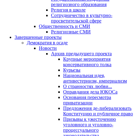
религиозного образования
Религия в школе
Сотрудничество в культурно-
просветительской сфере
Общественность и СМИ
Религиозные СМИ
Завершенные проекты
Демократия в осаде
Новости
Архив предыдущего проекта
Крупные мероприятия
консервативного толка
Курьезы
Национальная идея,
антивестернизм, империализм
О странностях любви...
Оправдания дела ЮКОСа
Основания пересмотра
приватизации
Предложения де-либерализовать
Конституцию и публичное право
Призывы к ужесточению
уголовного и уголовно-
процессуального
законодательства