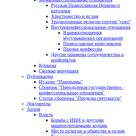
Русская Православная Церковь и
католики
Христианство и ислам
Традиционные религии против "сект"
Внутриконфессиональные отношения
Взаимоотношения
мусульманских организаций
Православные юрисдикции
Прочие конфессии
Другие примеры сотрудничества и
конфликтов
Курьезы
Сколько верующих
Публикации
Из книг "Панорамы"
Сборник "Преодолевая государственно -
конфессиональные отношения"
Статьи сборника "Пределы светскости"
Документы
Архив
Власть
Борьба с ИНН и другими
машиночитаемыми кодами
Место религии в обществе в целом