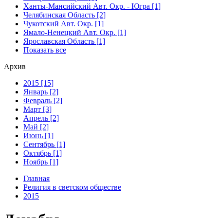
Ханты-Мансийский Авт. Окр. - Югра [1]
Челябинская Область [2]
Чукотский Авт. Окр. [1]
Ямало-Ненецкий Авт. Окр. [1]
Ярославская Область [1]
Показать все
Архив
2015 [15]
Январь [2]
Февраль [2]
Март [3]
Апрель [2]
Май [2]
Июнь [1]
Сентябрь [1]
Октябрь [1]
Ноябрь [1]
Главная
Религия в светском обществе
2015