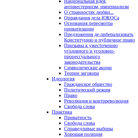
Национальная идея,
антивестернизм, империализм
О странностях любви...
Оправдания дела ЮКОСа
Основания пересмотра
приватизации
Предложения де-либерализовать
Конституцию и публичное право
Призывы к ужесточению
уголовного и уголовно-
процессуального
законодательства
Символические акции
Теории заговора
Идеология
Гражданское общество
Политический режим
Право
Революция и контрреволюция
Свобода слова
Практика
Приватность
Свобода слова
Справедливые выборы
Хорошая полиция