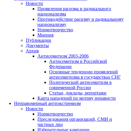
Новости
Проявления расизма и радикального
национализма
Противодействие расизму и радикальному
национализму
Нормотворчество
Мнения
Публикации
Документы
Архив
Антисемитизм 2003-2006
Антисемитизм в Российской
Федерации
Основные тенденции проявлений
антисемитизма в государствах СНГ
Политический антисемитизм в
современной России
Статьи, доклады, репортажи
Карта нападений по мотиву ненависти
Неправомерный антиэкстремизм
Новости
Нормотворчество
Преследования организаций, СМИ и
частных лиц
Избирательные кампании