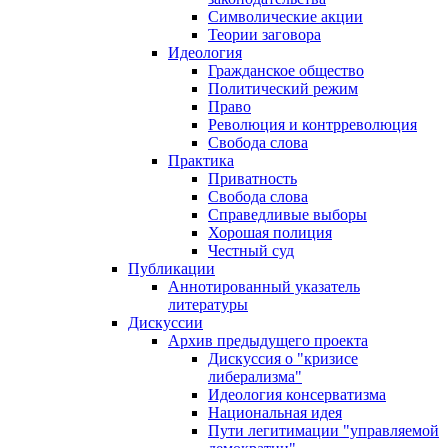
Символические акции
Теории заговора
Идеология
Гражданское общество
Политический режим
Право
Революция и контрреволюция
Свобода слова
Практика
Приватность
Свобода слова
Справедливые выборы
Хорошая полиция
Честный суд
Публикации
Аннотированный указатель
литературы
Дискуссии
Архив предыдущего проекта
Дискуссия о "кризисе
либерализма"
Идеология консерватизма
Национальная идея
Пути легитимации "управляемой