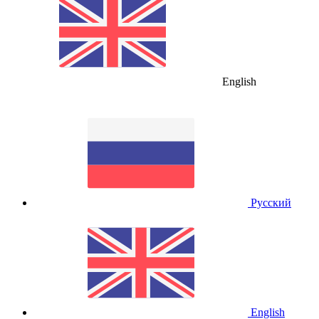
English
Русский
English