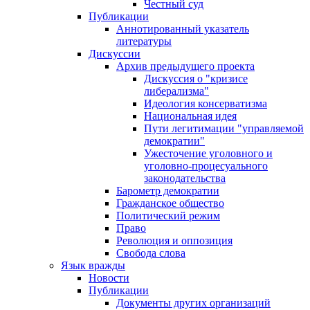
Честный суд
Публикации
Аннотированный указатель
литературы
Дискуссии
Архив предыдущего проекта
Дискуссия о "кризисе
либерализма"
Идеология консерватизма
Национальная идея
Пути легитимации "управляемой
демократии"
Ужесточение уголовного и
уголовно-процесуального
законодательства
Барометр демократии
Гражданское общество
Политический режим
Право
Революция и оппозиция
Свобода слова
Язык вражды
Новости
Публикации
Документы других организаций