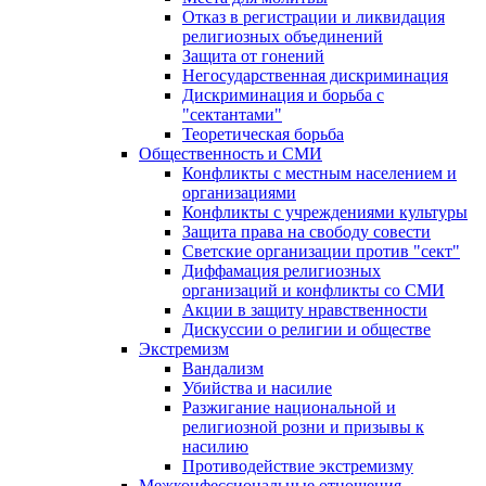
Отказ в регистрации и ликвидация
религиозных объединений
Защита от гонений
Негосударственная дискриминация
Дискриминация и борьба с
"сектантами"
Теоретическая борьба
Общественность и СМИ
Конфликты с местным населением и
организациями
Конфликты с учреждениями культуры
Защита права на свободу совести
Светские организации против "сект"
Диффамация религиозных
организаций и конфликты со СМИ
Акции в защиту нравственности
Дискуссии о религии и обществе
Экстремизм
Вандализм
Убийства и насилие
Разжигание национальной и
религиозной розни и призывы к
насилию
Противодействие экстремизму
Межконфессиональные отношения