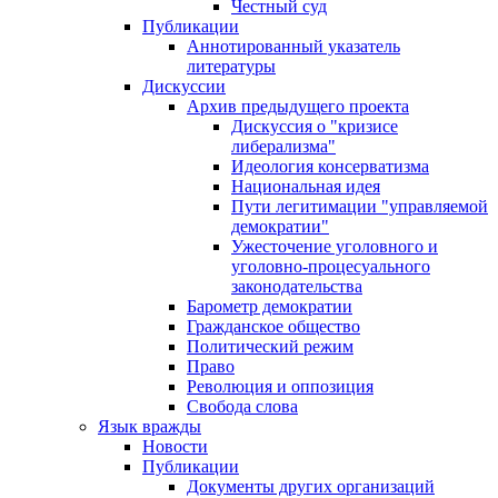
Честный суд
Публикации
Аннотированный указатель
литературы
Дискуссии
Архив предыдущего проекта
Дискуссия о "кризисе
либерализма"
Идеология консерватизма
Национальная идея
Пути легитимации "управляемой
демократии"
Ужесточение уголовного и
уголовно-процесуального
законодательства
Барометр демократии
Гражданское общество
Политический режим
Право
Революция и оппозиция
Свобода слова
Язык вражды
Новости
Публикации
Документы других организаций