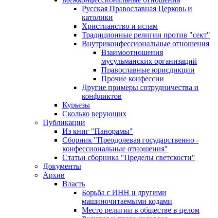
Русская Православная Церковь и
католики
Христианство и ислам
Традиционные религии против "сект"
Внутриконфессиональные отношения
Взаимоотношения
мусульманских организаций
Православные юрисдикции
Прочие конфессии
Другие примеры сотрудничества и
конфликтов
Курьезы
Сколько верующих
Публикации
Из книг "Панорамы"
Сборник "Преодолевая государственно -
конфессиональные отношения"
Статьи сборника "Пределы светскости"
Документы
Архив
Власть
Борьба с ИНН и другими
машиночитаемыми кодами
Место религии в обществе в целом