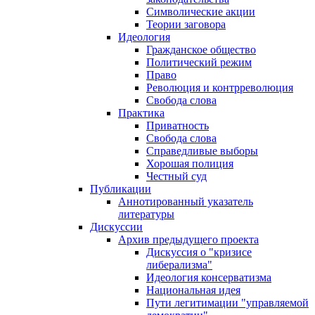
Символические акции
Теории заговора
Идеология
Гражданское общество
Политический режим
Право
Революция и контрреволюция
Свобода слова
Практика
Приватность
Свобода слова
Справедливые выборы
Хорошая полиция
Честный суд
Публикации
Аннотированный указатель
литературы
Дискуссии
Архив предыдущего проекта
Дискуссия о "кризисе
либерализма"
Идеология консерватизма
Национальная идея
Пути легитимации "управляемой