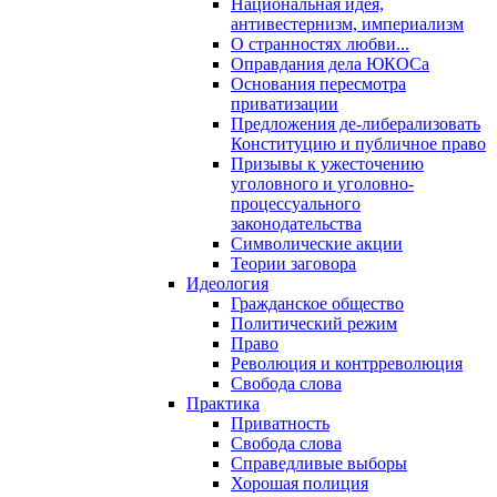
Национальная идея,
антивестернизм, империализм
О странностях любви...
Оправдания дела ЮКОСа
Основания пересмотра
приватизации
Предложения де-либерализовать
Конституцию и публичное право
Призывы к ужесточению
уголовного и уголовно-
процессуального
законодательства
Символические акции
Теории заговора
Идеология
Гражданское общество
Политический режим
Право
Революция и контрреволюция
Свобода слова
Практика
Приватность
Свобода слова
Справедливые выборы
Хорошая полиция