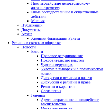
Противодействие неправомерному
антиэкстремизму
Иные государственные и общественные
действия
Мнения
Публикации
Документы
Архив
Хроники фильтрации Рунета
Религия в светском обществе
Новости
Власти
Правовое регулирование
Покровительство властей
Чувства верующих
Участие в выборах и в политической
жизни
Дискуссии о религии и власти
Дискуссии о религии и праве
Религии и карантин
Соглашения
Гонения
Административное и полицейское
вмешательство
Места для молитвы