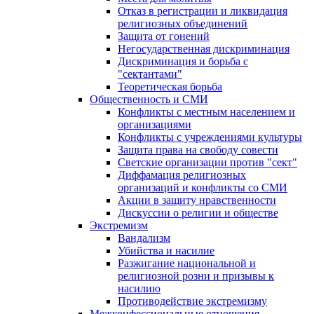
Отказ в регистрации и ликвидация
религиозных объединений
Защита от гонений
Негосударственная дискриминация
Дискриминация и борьба с
"сектантами"
Теоретическая борьба
Общественность и СМИ
Конфликты с местным населением и
организациями
Конфликты с учреждениями культуры
Защита права на свободу совести
Светские организации против "сект"
Диффамация религиозных
организаций и конфликты со СМИ
Акции в защиту нравственности
Дискуссии о религии и обществе
Экстремизм
Вандализм
Убийства и насилие
Разжигание национальной и
религиозной розни и призывы к
насилию
Противодействие экстремизму
Межконфессиональные отношения