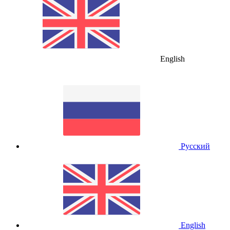
English
Русский
English