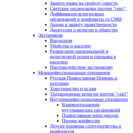
Защита права на свободу совести
Светские организации против "сект"
Диффамация религиозных
организаций и конфликты со СМИ
Акции в защиту нравственности
Дискуссии о религии и обществе
Экстремизм
Вандализм
Убийства и насилие
Разжигание национальной и
религиозной розни и призывы к
насилию
Противодействие экстремизму
Межконфессиональные отношения
Русская Православная Церковь и
католики
Христианство и ислам
Традиционные религии против "сект"
Внутриконфессиональные отношения
Взаимоотношения
мусульманских организаций
Православные юрисдикции
Прочие конфессии
Другие примеры сотрудничества и
конфликтов