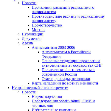
Новости
Проявления расизма и радикального
национализма
Противодействие расизму и радикальному
национализму
Нормотворчество
Мнения
Публикации
Документы
Архив
Антисемитизм 2003-2006
Антисемитизм в Российской
Федерации
Основные тенденции проявлений
антисемитизма в государствах СНГ
Политический антисемитизм в
современной России
Статьи, доклады, репортажи
Карта нападений по мотиву ненависти
Неправомерный антиэкстремизм
Новости
Нормотворчество
Преследования организаций, СМИ и
частных лиц
Избирательные кампании