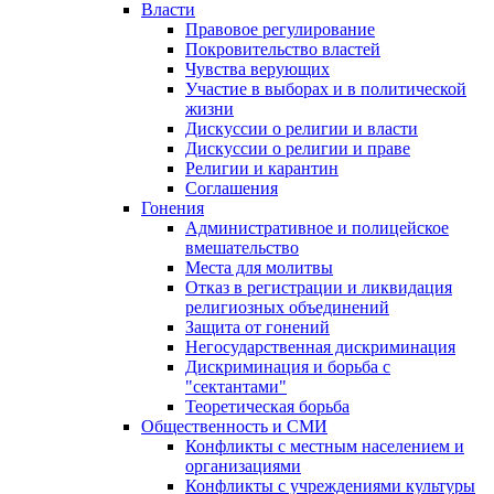
Власти
Правовое регулирование
Покровительство властей
Чувства верующих
Участие в выборах и в политической
жизни
Дискуссии о религии и власти
Дискуссии о религии и праве
Религии и карантин
Соглашения
Гонения
Административное и полицейское
вмешательство
Места для молитвы
Отказ в регистрации и ликвидация
религиозных объединений
Защита от гонений
Негосударственная дискриминация
Дискриминация и борьба с
"сектантами"
Теоретическая борьба
Общественность и СМИ
Конфликты с местным населением и
организациями
Конфликты с учреждениями культуры