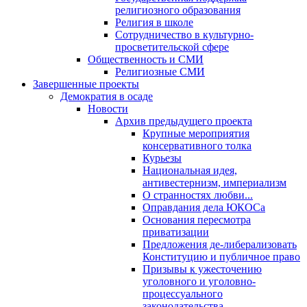
религиозного образования
Религия в школе
Сотрудничество в культурно-
просветительской сфере
Общественность и СМИ
Религиозные СМИ
Завершенные проекты
Демократия в осаде
Новости
Архив предыдущего проекта
Крупные мероприятия
консервативного толка
Курьезы
Национальная идея,
антивестернизм, империализм
О странностях любви...
Оправдания дела ЮКОСа
Основания пересмотра
приватизации
Предложения де-либерализовать
Конституцию и публичное право
Призывы к ужесточению
уголовного и уголовно-
процессуального
законодательства