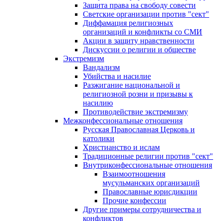
Защита права на свободу совести
Светские организации против "сект"
Диффамация религиозных
организаций и конфликты со СМИ
Акции в защиту нравственности
Дискуссии о религии и обществе
Экстремизм
Вандализм
Убийства и насилие
Разжигание национальной и
религиозной розни и призывы к
насилию
Противодействие экстремизму
Межконфессиональные отношения
Русская Православная Церковь и
католики
Христианство и ислам
Традиционные религии против "сект"
Внутриконфессиональные отношения
Взаимоотношения
мусульманских организаций
Православные юрисдикции
Прочие конфессии
Другие примеры сотрудничества и
конфликтов