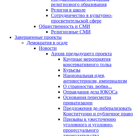
религиозного образования
Религия в школе
Сотрудничество в культурно-
просветительской сфере
Общественность и СМИ
Религиозные СМИ
Завершенные проекты
Демократия в осаде
Новости
Архив предыдущего проекта
Крупные мероприятия
консервативного толка
Курьезы
Национальная идея,
антивестернизм, империализм
О странностях любви...
Оправдания дела ЮКОСа
Основания пересмотра
приватизации
Предложения де-либерализовать
Конституцию и публичное право
Призывы к ужесточению
уголовного и уголовно-
процессуального
законодательства