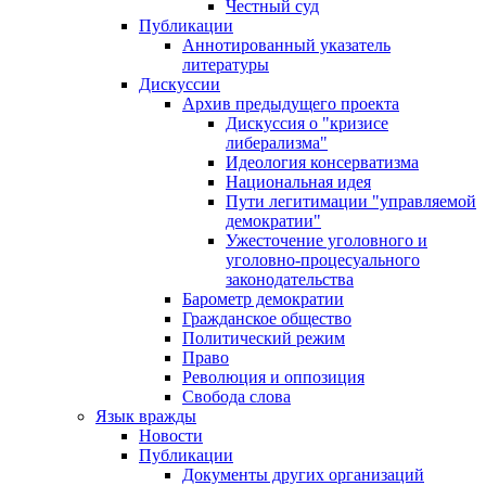
Честный суд
Публикации
Аннотированный указатель
литературы
Дискуссии
Архив предыдущего проекта
Дискуссия о "кризисе
либерализма"
Идеология консерватизма
Национальная идея
Пути легитимации "управляемой
демократии"
Ужесточение уголовного и
уголовно-процесуального
законодательства
Барометр демократии
Гражданское общество
Политический режим
Право
Революция и оппозиция
Свобода слова
Язык вражды
Новости
Публикации
Документы других организаций