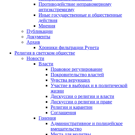
Противодействие неправомерному
антиэкстремизму
Иные государственные и общественные
действия
Мнения
Публикации
Документы
Архив
Хроники фильтрации Рунета
Религия в светском обществе
Новости
Власти
Правовое регулирование
Покровительство властей
Чувства верующих
Участие в выборах и в политической
жизни
Дискуссии о религии и власти
Дискуссии о религии и праве
Религии и карантин
Соглашения
Гонения
Административное и полицейское
вмешательство
Места для молитвы