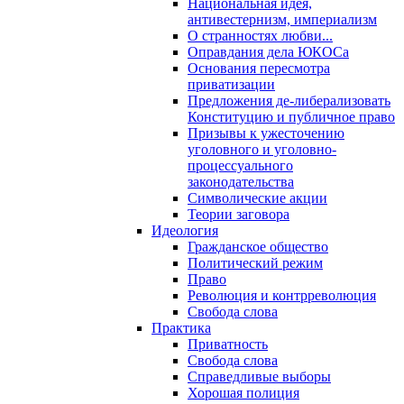
Национальная идея,
антивестернизм, империализм
О странностях любви...
Оправдания дела ЮКОСа
Основания пересмотра
приватизации
Предложения де-либерализовать
Конституцию и публичное право
Призывы к ужесточению
уголовного и уголовно-
процессуального
законодательства
Символические акции
Теории заговора
Идеология
Гражданское общество
Политический режим
Право
Революция и контрреволюция
Свобода слова
Практика
Приватность
Свобода слова
Справедливые выборы
Хорошая полиция