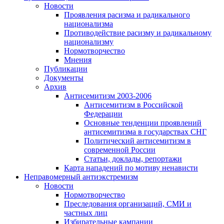
Новости
Проявления расизма и радикального
национализма
Противодействие расизму и радикальному
национализму
Нормотворчество
Мнения
Публикации
Документы
Архив
Антисемитизм 2003-2006
Антисемитизм в Российской
Федерации
Основные тенденции проявлений
антисемитизма в государствах СНГ
Политический антисемитизм в
современной России
Статьи, доклады, репортажи
Карта нападений по мотиву ненависти
Неправомерный антиэкстремизм
Новости
Нормотворчество
Преследования организаций, СМИ и
частных лиц
Избирательные кампании