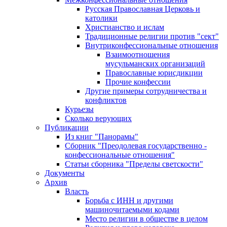
Русская Православная Церковь и
католики
Христианство и ислам
Традиционные религии против "сект"
Внутриконфессиональные отношения
Взаимоотношения
мусульманских организаций
Православные юрисдикции
Прочие конфессии
Другие примеры сотрудничества и
конфликтов
Курьезы
Сколько верующих
Публикации
Из книг "Панорамы"
Сборник "Преодолевая государственно -
конфессиональные отношения"
Статьи сборника "Пределы светскости"
Документы
Архив
Власть
Борьба с ИНН и другими
машиночитаемыми кодами
Место религии в обществе в целом