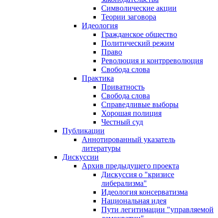
Символические акции
Теории заговора
Идеология
Гражданское общество
Политический режим
Право
Революция и контрреволюция
Свобода слова
Практика
Приватность
Свобода слова
Справедливые выборы
Хорошая полиция
Честный суд
Публикации
Аннотированный указатель
литературы
Дискуссии
Архив предыдущего проекта
Дискуссия о "кризисе
либерализма"
Идеология консерватизма
Национальная идея
Пути легитимации "управляемой