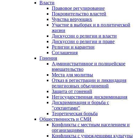
Власти
Правовое регулирование
Покровительство властей
Чувства верующих
Участие в выборах и в политической
жизни
Дискуссии о религии и власти
Дискуссии о религии и праве
Религии и карантин
Соглашения
Гонения
Административное и полицейское
вмешательство
Места для молитвы
Отказ в регистрации и ликвидация
религиозных объединений
Защита от гонений
Негосударственная дискриминация
Дискриминация и борьба с
"сектантами"
Теоретическая борьба
Общественность и СМИ
Конфликты с местным населением и
организациями
Конфликты с учреждениями культуры