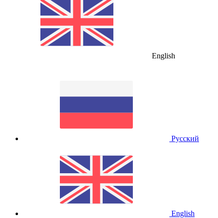
English
Русский
English