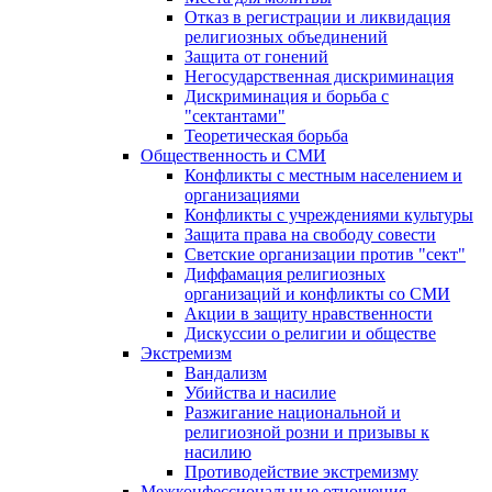
Отказ в регистрации и ликвидация
религиозных объединений
Защита от гонений
Негосударственная дискриминация
Дискриминация и борьба с
"сектантами"
Теоретическая борьба
Общественность и СМИ
Конфликты с местным населением и
организациями
Конфликты с учреждениями культуры
Защита права на свободу совести
Светские организации против "сект"
Диффамация религиозных
организаций и конфликты со СМИ
Акции в защиту нравственности
Дискуссии о религии и обществе
Экстремизм
Вандализм
Убийства и насилие
Разжигание национальной и
религиозной розни и призывы к
насилию
Противодействие экстремизму
Межконфессиональные отношения