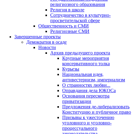
религиозного образования
Религия в школе
Сотрудничество в культурно-
просветительской сфере
Общественность и СМИ
Религиозные СМИ
Завершенные проекты
Демократия в осаде
Новости
Архив предыдущего проекта
Крупные мероприятия
консервативного толка
Курьезы
Национальная идея,
антивестернизм, империализм
О странностях любви...
Оправдания дела ЮКОСа
Основания пересмотра
приватизации
Предложения де-либерализовать
Конституцию и публичное право
Призывы к ужесточению
уголовного и уголовно-
процессуального
законодательства