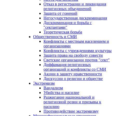
Отказ в регистрации и ликвидация
религиозных объединений
Защита от гонений
Негосударственная дискриминация
Дискриминация и борьба с
"сектантами"
Теоретическая борьба
Общественность и СМИ
Конфликты с местным населением и
организациями
Конфликты с учреждениями культуры
Защита права на свободу совести
Светские организации против "сект"
Диффамация религиозных
организаций и конфликты со СМИ
Акции в защиту нравственности
Дискуссии о религии и обществе
Экстремизм
Вандализм
Убийства и насилие
Разжигание национальной и
религиозной розни и призывы к
насилию
Противодействие экстремизму
Межконфессиональные отношения