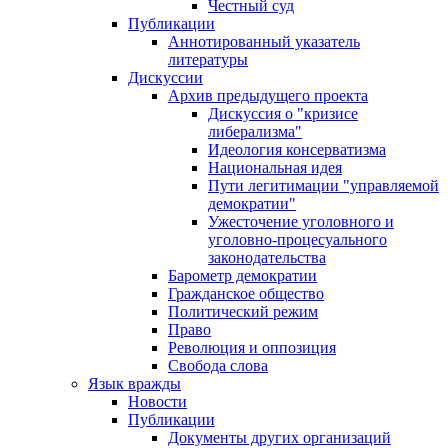
Честный суд
Публикации
Аннотированный указатель
литературы
Дискуссии
Архив предыдущего проекта
Дискуссия о "кризисе
либерализма"
Идеология консерватизма
Национальная идея
Пути легитимации "управляемой
демократии"
Ужесточение уголовного и
уголовно-процесуального
законодательства
Барометр демократии
Гражданское общество
Политический режим
Право
Революция и оппозиция
Свобода слова
Язык вражды
Новости
Публикации
Документы других организаций