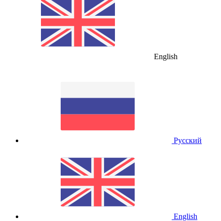
English
Русский
English