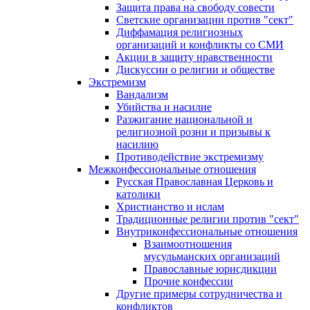
Защита права на свободу совести
Светские организации против "сект"
Диффамация религиозных
организаций и конфликты со СМИ
Акции в защиту нравственности
Дискуссии о религии и обществе
Экстремизм
Вандализм
Убийства и насилие
Разжигание национальной и
религиозной розни и призывы к
насилию
Противодействие экстремизму
Межконфессиональные отношения
Русская Православная Церковь и
католики
Христианство и ислам
Традиционные религии против "сект"
Внутриконфессиональные отношения
Взаимоотношения
мусульманских организаций
Православные юрисдикции
Прочие конфессии
Другие примеры сотрудничества и
конфликтов