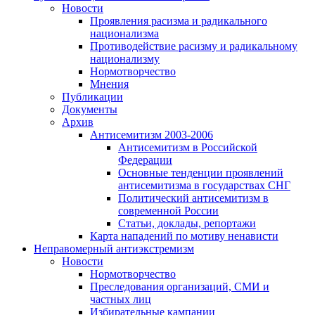
Новости
Проявления расизма и радикального
национализма
Противодействие расизму и радикальному
национализму
Нормотворчество
Мнения
Публикации
Документы
Архив
Антисемитизм 2003-2006
Антисемитизм в Российской
Федерации
Основные тенденции проявлений
антисемитизма в государствах СНГ
Политический антисемитизм в
современной России
Статьи, доклады, репортажи
Карта нападений по мотиву ненависти
Неправомерный антиэкстремизм
Новости
Нормотворчество
Преследования организаций, СМИ и
частных лиц
Избирательные кампании