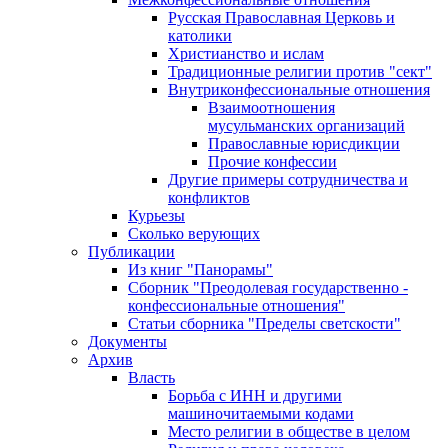
Русская Православная Церковь и
католики
Христианство и ислам
Традиционные религии против "сект"
Внутриконфессиональные отношения
Взаимоотношения
мусульманских организаций
Православные юрисдикции
Прочие конфессии
Другие примеры сотрудничества и
конфликтов
Курьезы
Сколько верующих
Публикации
Из книг "Панорамы"
Сборник "Преодолевая государственно -
конфессиональные отношения"
Статьи сборника "Пределы светскости"
Документы
Архив
Власть
Борьба с ИНН и другими
машиночитаемыми кодами
Место религии в обществе в целом