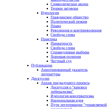
Символические акции
Теории заговора
Идеология
Гражданское общество
Политический режим
Право
Революция и контрреволюция
Свобода слова
Практика
Приватность
Свобода слова
Справедливые выборы
Хорошая полиция
Честный суд
Публикации
Аннотированный указатель
литературы
Дискуссии
Архив предыдущего проекта
Дискуссия о "кризисе
либерализма"
Идеология консерватизма
Национальная идея
Пути легитимации "управляемой