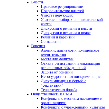
Власти
Правовое регулирование
Покровительство властей
Чувства верующих
Участие в выборах и в политической
жизни
Дискуссии о религии и власти
Дискуссии о религии и праве
Религии и карантин
Соглашения
Гонения
Административное и полицейское
вмешательство
Места для молитвы
Отказ в регистрации и ликвидация
религиозных объединений
Защита от гонений
Негосударственная дискриминация
Дискриминация и борьба с
"сектантами"
Теоретическая борьба
Общественность и СМИ
Конфликты с местным населением и
организациями
Конфликты с учреждениями культуры