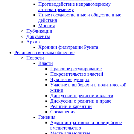
Противодействие неправомерному
антиэкстремизму
Иные государственные и общественные
действия
Мнения
Публикации
Документы
Архив
Хроники фильтрации Рунета
Религия в светском обществе
Новости
Власти
Правовое регулирование
Покровительство властей
Чувства верующих
Участие в выборах и в политической
жизни
Дискуссии о религии и власти
Дискуссии о религии и праве
Религии и карантин
Соглашения
Гонения
Административное и полицейское
вмешательство
Места для молитвы