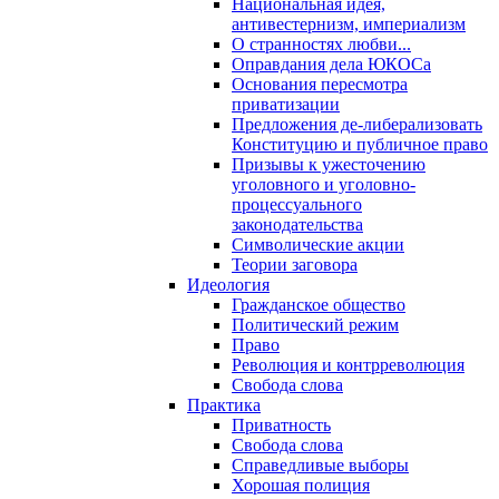
Национальная идея,
антивестернизм, империализм
О странностях любви...
Оправдания дела ЮКОСа
Основания пересмотра
приватизации
Предложения де-либерализовать
Конституцию и публичное право
Призывы к ужесточению
уголовного и уголовно-
процессуального
законодательства
Символические акции
Теории заговора
Идеология
Гражданское общество
Политический режим
Право
Революция и контрреволюция
Свобода слова
Практика
Приватность
Свобода слова
Справедливые выборы
Хорошая полиция