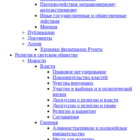
Противодействие неправомерному
антиэкстремизму
Иные государственные и общественные
действия
Мнения
Публикации
Документы
Архив
Хроники фильтрации Рунета
Религия в светском обществе
Новости
Власти
Правовое регулирование
Покровительство властей
Чувства верующих
Участие в выборах и в политической
жизни
Дискуссии о религии и власти
Дискуссии о религии и праве
Религии и карантин
Соглашения
Гонения
Административное и полицейское
вмешательство
Места для молитвы