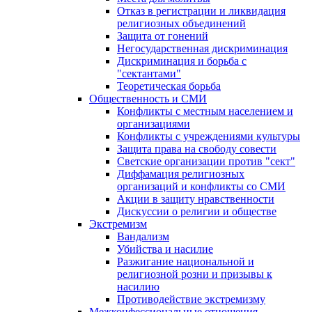
Отказ в регистрации и ликвидация
религиозных объединений
Защита от гонений
Негосударственная дискриминация
Дискриминация и борьба с
"сектантами"
Теоретическая борьба
Общественность и СМИ
Конфликты с местным населением и
организациями
Конфликты с учреждениями культуры
Защита права на свободу совести
Светские организации против "сект"
Диффамация религиозных
организаций и конфликты со СМИ
Акции в защиту нравственности
Дискуссии о религии и обществе
Экстремизм
Вандализм
Убийства и насилие
Разжигание национальной и
религиозной розни и призывы к
насилию
Противодействие экстремизму
Межконфессиональные отношения