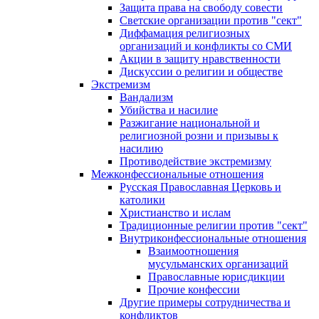
Защита права на свободу совести
Светские организации против "сект"
Диффамация религиозных
организаций и конфликты со СМИ
Акции в защиту нравственности
Дискуссии о религии и обществе
Экстремизм
Вандализм
Убийства и насилие
Разжигание национальной и
религиозной розни и призывы к
насилию
Противодействие экстремизму
Межконфессиональные отношения
Русская Православная Церковь и
католики
Христианство и ислам
Традиционные религии против "сект"
Внутриконфессиональные отношения
Взаимоотношения
мусульманских организаций
Православные юрисдикции
Прочие конфессии
Другие примеры сотрудничества и
конфликтов