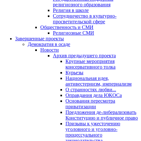
религиозного образования
Религия в школе
Сотрудничество в культурно-
просветительской сфере
Общественность и СМИ
Религиозные СМИ
Завершенные проекты
Демократия в осаде
Новости
Архив предыдущего проекта
Крупные мероприятия
консервативного толка
Курьезы
Национальная идея,
антивестернизм, империализм
О странностях любви...
Оправдания дела ЮКОСа
Основания пересмотра
приватизации
Предложения де-либерализовать
Конституцию и публичное право
Призывы к ужесточению
уголовного и уголовно-
процессуального
законодательства