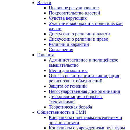
Власти
Правовое регулирование
Покровительство властей
Чувства верующих
Участие в выборах и в политической
жизни
Дискуссии о религии и власти
Дискуссии о религии и праве
Религии и карантин
Соглашения
Гонения
Административное и полицейское
вмешательство
Места для молитвы
Отказ в регистрации и ликвидация
религиозных объединений
Защита от гонений
Негосударственная дискриминация
Дискриминация и борьба с
"сектантами"
Теоретическая борьба
Общественность и СМИ
Конфликты с местным населением и
организациями
Конфликты с учреждениями культуры