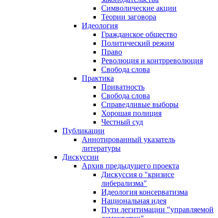
Символические акции
Теории заговора
Идеология
Гражданское общество
Политический режим
Право
Революция и контрреволюция
Свобода слова
Практика
Приватность
Свобода слова
Справедливые выборы
Хорошая полиция
Честный суд
Публикации
Аннотированный указатель
литературы
Дискуссии
Архив предыдущего проекта
Дискуссия о "кризисе
либерализма"
Идеология консерватизма
Национальная идея
Пути легитимации "управляемой