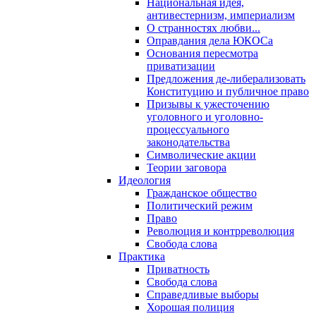
Национальная идея,
антивестернизм, империализм
О странностях любви...
Оправдания дела ЮКОСа
Основания пересмотра
приватизации
Предложения де-либерализовать
Конституцию и публичное право
Призывы к ужесточению
уголовного и уголовно-
процессуального
законодательства
Символические акции
Теории заговора
Идеология
Гражданское общество
Политический режим
Право
Революция и контрреволюция
Свобода слова
Практика
Приватность
Свобода слова
Справедливые выборы
Хорошая полиция