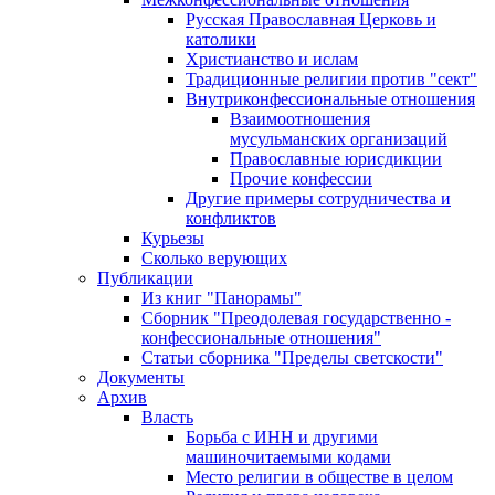
Русская Православная Церковь и
католики
Христианство и ислам
Традиционные религии против "сект"
Внутриконфессиональные отношения
Взаимоотношения
мусульманских организаций
Православные юрисдикции
Прочие конфессии
Другие примеры сотрудничества и
конфликтов
Курьезы
Сколько верующих
Публикации
Из книг "Панорамы"
Сборник "Преодолевая государственно -
конфессиональные отношения"
Статьи сборника "Пределы светскости"
Документы
Архив
Власть
Борьба с ИНН и другими
машиночитаемыми кодами
Место религии в обществе в целом