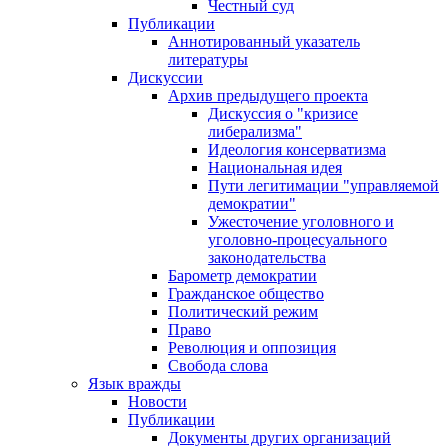
Честный суд
Публикации
Аннотированный указатель
литературы
Дискуссии
Архив предыдущего проекта
Дискуссия о "кризисе
либерализма"
Идеология консерватизма
Национальная идея
Пути легитимации "управляемой
демократии"
Ужесточение уголовного и
уголовно-процесуального
законодательства
Барометр демократии
Гражданское общество
Политический режим
Право
Революция и оппозиция
Свобода слова
Язык вражды
Новости
Публикации
Документы других организаций