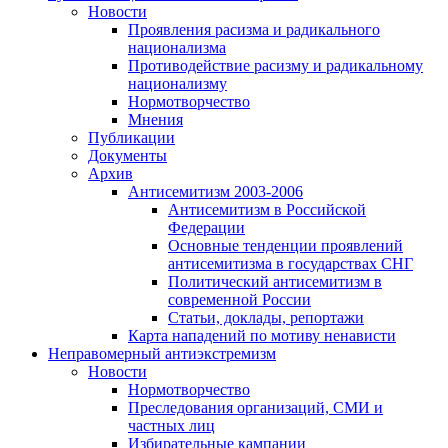
Новости
Проявления расизма и радикального
национализма
Противодействие расизму и радикальному
национализму
Нормотворчество
Мнения
Публикации
Документы
Архив
Антисемитизм 2003-2006
Антисемитизм в Российской
Федерации
Основные тенденции проявлений
антисемитизма в государствах СНГ
Политический антисемитизм в
современной России
Статьи, доклады, репортажи
Карта нападений по мотиву ненависти
Неправомерный антиэкстремизм
Новости
Нормотворчество
Преследования организаций, СМИ и
частных лиц
Избирательные кампании