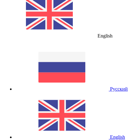
English
Русский
English