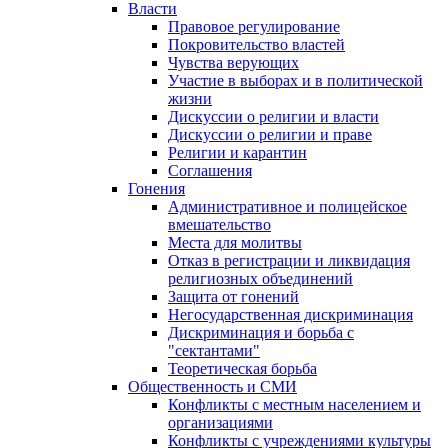
Власти
Правовое регулирование
Покровительство властей
Чувства верующих
Участие в выборах и в политической
жизни
Дискуссии о религии и власти
Дискуссии о религии и праве
Религии и карантин
Соглашения
Гонения
Административное и полицейское
вмешательство
Места для молитвы
Отказ в регистрации и ликвидация
религиозных объединений
Защита от гонений
Негосударственная дискриминация
Дискриминация и борьба с
"сектантами"
Теоретическая борьба
Общественность и СМИ
Конфликты с местным населением и
организациями
Конфликты с учреждениями культуры