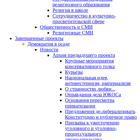
религиозного образования
Религия в школе
Сотрудничество в культурно-
просветительской сфере
Общественность и СМИ
Религиозные СМИ
Завершенные проекты
Демократия в осаде
Новости
Архив предыдущего проекта
Крупные мероприятия
консервативного толка
Курьезы
Национальная идея,
антивестернизм, империализм
О странностях любви...
Оправдания дела ЮКОСа
Основания пересмотра
приватизации
Предложения де-либерализовать
Конституцию и публичное право
Призывы к ужесточению
уголовного и уголовно-
процессуального
законодательства