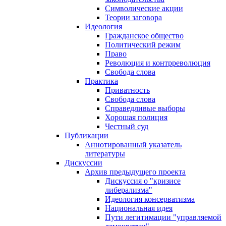
Символические акции
Теории заговора
Идеология
Гражданское общество
Политический режим
Право
Революция и контрреволюция
Свобода слова
Практика
Приватность
Свобода слова
Справедливые выборы
Хорошая полиция
Честный суд
Публикации
Аннотированный указатель
литературы
Дискуссии
Архив предыдущего проекта
Дискуссия о "кризисе
либерализма"
Идеология консерватизма
Национальная идея
Пути легитимации "управляемой