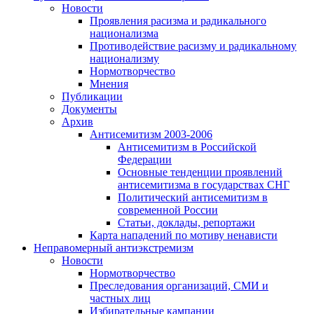
Новости
Проявления расизма и радикального
национализма
Противодействие расизму и радикальному
национализму
Нормотворчество
Мнения
Публикации
Документы
Архив
Антисемитизм 2003-2006
Антисемитизм в Российской
Федерации
Основные тенденции проявлений
антисемитизма в государствах СНГ
Политический антисемитизм в
современной России
Статьи, доклады, репортажи
Карта нападений по мотиву ненависти
Неправомерный антиэкстремизм
Новости
Нормотворчество
Преследования организаций, СМИ и
частных лиц
Избирательные кампании