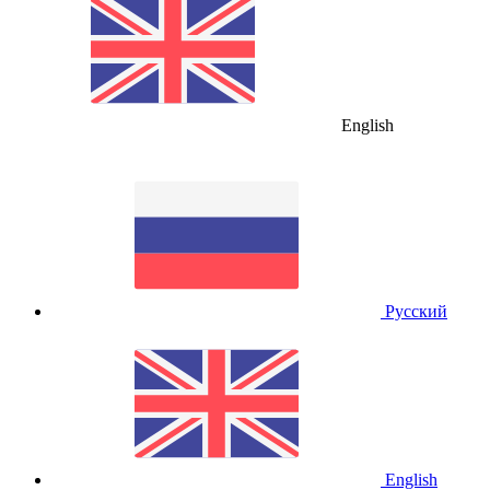
English
Русский
English