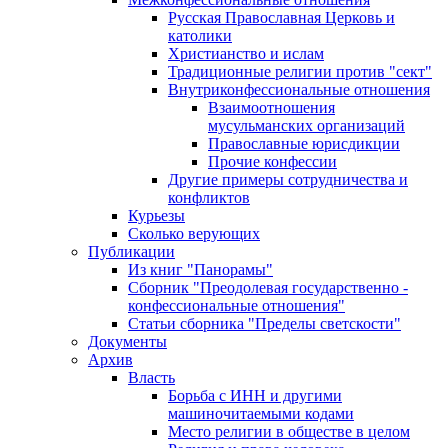
Русская Православная Церковь и
католики
Христианство и ислам
Традиционные религии против "сект"
Внутриконфессиональные отношения
Взаимоотношения
мусульманских организаций
Православные юрисдикции
Прочие конфессии
Другие примеры сотрудничества и
конфликтов
Курьезы
Сколько верующих
Публикации
Из книг "Панорамы"
Сборник "Преодолевая государственно -
конфессиональные отношения"
Статьи сборника "Пределы светскости"
Документы
Архив
Власть
Борьба с ИНН и другими
машиночитаемыми кодами
Место религии в обществе в целом