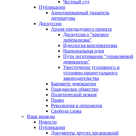
Честный суд
Публикации
Аннотированный указатель
литературы
Дискуссии
Архив предыдущего проекта
Дискуссия о "кризисе
либерализма"
Идеология консерватизма
Национальная идея
Пути легитимации "управляемой
демократии"
Ужесточение уголовного и
уголовно-процесуального
законодательства
Барометр демократии
Гражданское общество
Политический режим
Право
Революция и оппозиция
Свобода слова
Язык вражды
Новости
Публикации
Документы других организаций