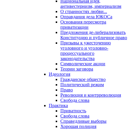
Национальная идея,
антивестернизм, империализм
О странностях любви...
Оправдания дела ЮКОСа
Основания пересмотра
приватизации
Предложения де-либерализовать
Конституцию и публичное право
Призывы к ужесточению
уголовного и уголовно-
процессуального
законодательства
Символические акции
Теории заговора
Идеология
Гражданское общество
Политический режим
Право
Революция и контрреволюция
Свобода слова
Практика
Приватность
Свобода слова
Справедливые выборы
Хорошая полиция