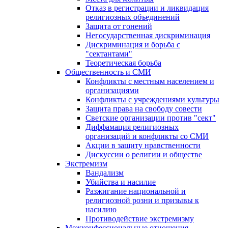
Отказ в регистрации и ликвидация
религиозных объединений
Защита от гонений
Негосударственная дискриминация
Дискриминация и борьба с
"сектантами"
Теоретическая борьба
Общественность и СМИ
Конфликты с местным населением и
организациями
Конфликты с учреждениями культуры
Защита права на свободу совести
Светские организации против "сект"
Диффамация религиозных
организаций и конфликты со СМИ
Акции в защиту нравственности
Дискуссии о религии и обществе
Экстремизм
Вандализм
Убийства и насилие
Разжигание национальной и
религиозной розни и призывы к
насилию
Противодействие экстремизму
Межконфессиональные отношения