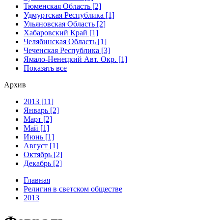
Тюменская Область [2]
Удмуртская Республика [1]
Ульяновская Область [2]
Хабаровский Край [1]
Челябинская Область [1]
Чеченская Республика [3]
Ямало-Ненецкий Авт. Окр. [1]
Показать все
Архив
2013 [11]
Январь [2]
Март [2]
Май [1]
Июнь [1]
Август [1]
Октябрь [2]
Декабрь [2]
Главная
Религия в светском обществе
2013