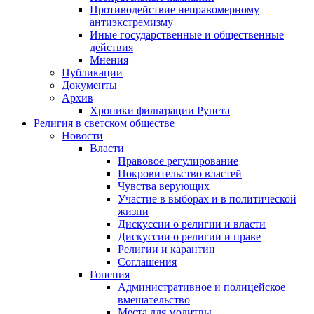
Противодействие неправомерному
антиэкстремизму
Иные государственные и общественные
действия
Мнения
Публикации
Документы
Архив
Хроники фильтрации Рунета
Религия в светском обществе
Новости
Власти
Правовое регулирование
Покровительство властей
Чувства верующих
Участие в выборах и в политической
жизни
Дискуссии о религии и власти
Дискуссии о религии и праве
Религии и карантин
Соглашения
Гонения
Административное и полицейское
вмешательство
Места для молитвы