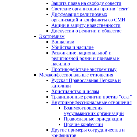
Защита права на свободу совести
Светские организации против "сект"
Диффамация религиозных
организаций и конфликты со СМИ
Акции в защиту нравственности
Дискуссии о религии и обществе
Экстремизм
Вандализм
Убийства и насилие
Разжигание национальной и
религиозной розни и призывы к
насилию
Противодействие экстремизму
Межконфессиональные отношения
Русская Православная Церковь и
католики
Христианство и ислам
Традиционные религии против "сект"
Внутриконфессиональные отношения
Взаимоотношения
мусульманских организаций
Православные юрисдикции
Прочие конфессии
Другие примеры сотрудничества и
конфликтов