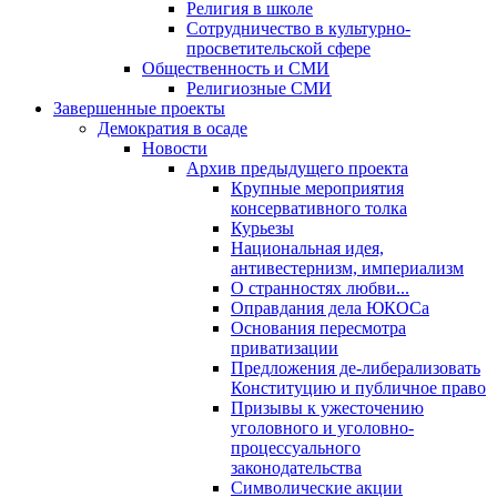
Религия в школе
Сотрудничество в культурно-
просветительской сфере
Общественность и СМИ
Религиозные СМИ
Завершенные проекты
Демократия в осаде
Новости
Архив предыдущего проекта
Крупные мероприятия
консервативного толка
Курьезы
Национальная идея,
антивестернизм, империализм
О странностях любви...
Оправдания дела ЮКОСа
Основания пересмотра
приватизации
Предложения де-либерализовать
Конституцию и публичное право
Призывы к ужесточению
уголовного и уголовно-
процессуального
законодательства
Символические акции