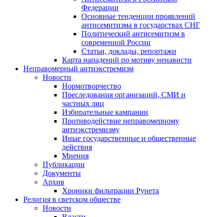
Федерации
Основные тенденции проявлений
антисемитизма в государствах СНГ
Политический антисемитизм в
современной России
Статьи, доклады, репортажи
Карта нападений по мотиву ненависти
Неправомерный антиэкстремизм
Новости
Нормотворчество
Преследования организаций, СМИ и
частных лиц
Избирательные кампании
Противодействие неправомерному
антиэкстремизму
Иные государственные и общественные
действия
Мнения
Публикации
Документы
Архив
Хроники фильтрации Рунета
Религия в светском обществе
Новости
Власти