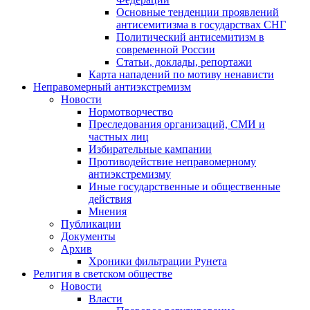
Основные тенденции проявлений
антисемитизма в государствах СНГ
Политический антисемитизм в
современной России
Статьи, доклады, репортажи
Карта нападений по мотиву ненависти
Неправомерный антиэкстремизм
Новости
Нормотворчество
Преследования организаций, СМИ и
частных лиц
Избирательные кампании
Противодействие неправомерному
антиэкстремизму
Иные государственные и общественные
действия
Мнения
Публикации
Документы
Архив
Хроники фильтрации Рунета
Религия в светском обществе
Новости
Власти