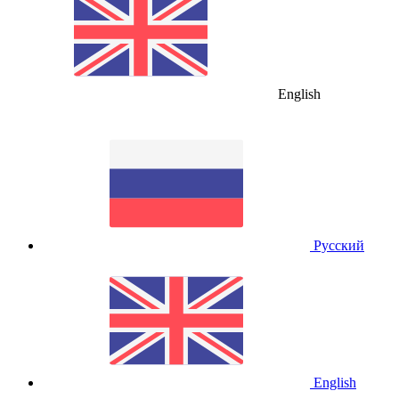
English
Русский
English