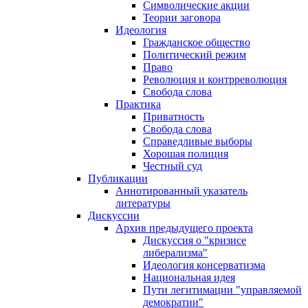
Символические акции
Теории заговора
Идеология
Гражданское общество
Политический режим
Право
Революция и контрреволюция
Свобода слова
Практика
Приватность
Свобода слова
Справедливые выборы
Хорошая полиция
Честный суд
Публикации
Аннотированный указатель
литературы
Дискуссии
Архив предыдущего проекта
Дискуссия о "кризисе
либерализма"
Идеология консерватизма
Национальная идея
Пути легитимации "управляемой
демократии"