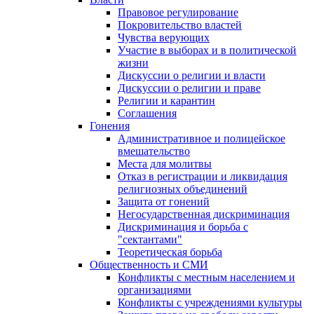
Правовое регулирование
Покровительство властей
Чувства верующих
Участие в выборах и в политической
жизни
Дискуссии о религии и власти
Дискуссии о религии и праве
Религии и карантин
Соглашения
Гонения
Административное и полицейское
вмешательство
Места для молитвы
Отказ в регистрации и ликвидация
религиозных объединений
Защита от гонений
Негосударственная дискриминация
Дискриминация и борьба с
"сектантами"
Теоретическая борьба
Общественность и СМИ
Конфликты с местным населением и
организациями
Конфликты с учреждениями культуры