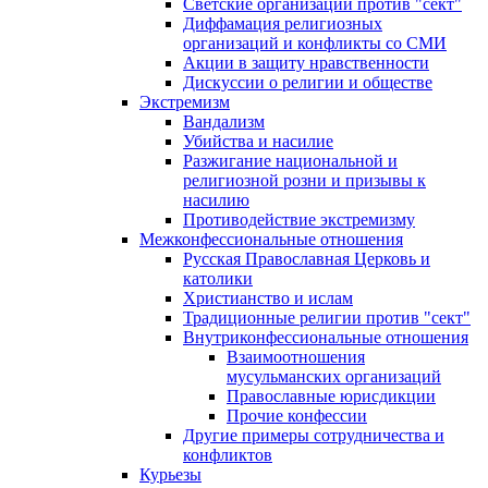
Светские организации против "сект"
Диффамация религиозных
организаций и конфликты со СМИ
Акции в защиту нравственности
Дискуссии о религии и обществе
Экстремизм
Вандализм
Убийства и насилие
Разжигание национальной и
религиозной розни и призывы к
насилию
Противодействие экстремизму
Межконфессиональные отношения
Русская Православная Церковь и
католики
Христианство и ислам
Традиционные религии против "сект"
Внутриконфессиональные отношения
Взаимоотношения
мусульманских организаций
Православные юрисдикции
Прочие конфессии
Другие примеры сотрудничества и
конфликтов
Курьезы