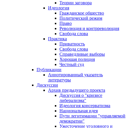
Теории заговора
Идеология
Гражданское общество
Политический режим
Право
Революция и контрреволюция
Свобода слова
Практика
Приватность
Свобода слова
Справедливые выборы
Хорошая полиция
Честный суд
Публикации
Аннотированный указатель
литературы
Дискуссии
Архив предыдущего проекта
Дискуссия о "кризисе
либерализма"
Идеология консерватизма
Национальная идея
Пути легитимации "управляемой
демократии"
Ужесточение уголовного и