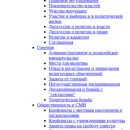
Правовое регулирование
Покровительство властей
Чувства верующих
Участие в выборах и в политической
жизни
Дискуссии о религии и власти
Дискуссии о религии и праве
Религии и карантин
Соглашения
Гонения
Административное и полицейское
вмешательство
Места для молитвы
Отказ в регистрации и ликвидация
религиозных объединений
Защита от гонений
Негосударственная дискриминация
Дискриминация и борьба с
"сектантами"
Теоретическая борьба
Общественность и СМИ
Конфликты с местным населением и
организациями
Конфликты с учреждениями культуры
Защита права на свободу совести