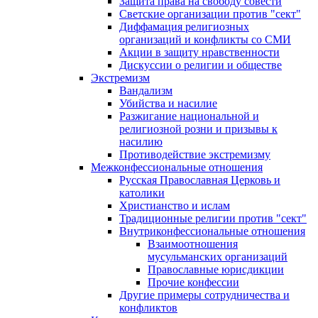
Защита права на свободу совести
Светские организации против "сект"
Диффамация религиозных
организаций и конфликты со СМИ
Акции в защиту нравственности
Дискуссии о религии и обществе
Экстремизм
Вандализм
Убийства и насилие
Разжигание национальной и
религиозной розни и призывы к
насилию
Противодействие экстремизму
Межконфессиональные отношения
Русская Православная Церковь и
католики
Христианство и ислам
Традиционные религии против "сект"
Внутриконфессиональные отношения
Взаимоотношения
мусульманских организаций
Православные юрисдикции
Прочие конфессии
Другие примеры сотрудничества и
конфликтов